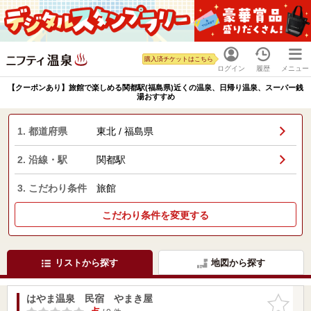
購入済チケットはこちら
ログイン
履歴
メニュー
【クーポンあり】旅館で楽しめる関都駅(福島県)近くの温泉、日帰り温泉、スーパー銭
湯おすすめ
1. 都道府県
東北 / 福島県
2. 沿線・駅
関都駅
3. こだわり条件
旅館
こだわり条件を変更する
リストから探す
地図から探す
はやま温泉 民宿 やまき屋
お気に入
りに追加