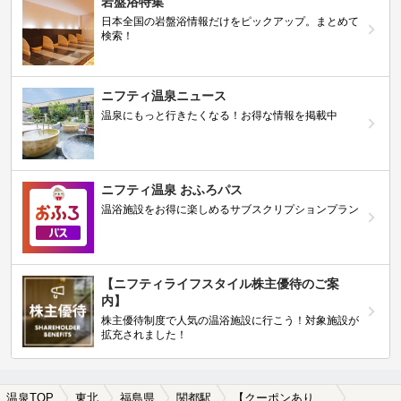
岩盤浴特集
日本全国の岩盤浴情報だけをピックアップ。まとめて
検索！
ニフティ温泉ニュース
温泉にもっと行きたくなる！お得な情報を掲載中
ニフティ温泉 おふろパス
温浴施設をお得に楽しめるサブスクリプションプラン
【ニフティライフスタイル株主優待のご案
内】
株主優待制度で人気の温浴施設に行こう！対象施設が
拡充されました！
温泉TOP
東北
福島県
関都駅
【クーポンあり】旅館で楽しめる関都駅近くの温泉、日帰り温泉、スーパー銭湯おすすめ