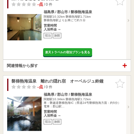
りに追加
-点
/ 0 件
福島県 / 郡山市 / 磐梯熱海温泉
関都駅10.32km
磐梯熱海駅1.71km
磐梯熱海駅よりお車にて約５分
営業時間
入浴料金 ～
宿泊
旅館
楽天トラベルの宿泊プランを見る
関連情報から探す
磐梯熱海温泉 離れの隠れ宿 オーベルジュ鈴鐘
お気に入
りに追加
-点
/ 0 件
福島県 / 郡山市 / 磐梯熱海温泉
関都駅10.34km
磐梯熱海駅1.72km
車：磐越道磐梯熱海IC（県道24号磐梯熱海方面：約5分）
電車：郡山駅…
営業時間
入浴料金 ～
宿泊
旅館