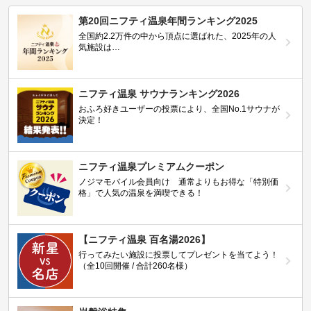
第20回ニフティ温泉年間ランキング2025
全国約2.2万件の中から頂点に選ばれた、2025年の人
気施設は…
ニフティ温泉 サウナランキング2026
おふろ好きユーザーの投票により、全国No.1サウナが
決定！
ニフティ温泉プレミアムクーポン
ノジマモバイル会員向け 通常よりもお得な「特別価
格」で人気の温泉を満喫できる！
【ニフティ温泉 百名湯2026】
行ってみたい施設に投票してプレゼントを当てよう！
（全10回開催 / 合計260名様）