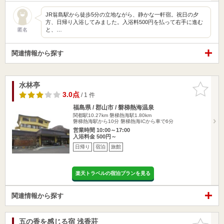
JR翁島駅から徒歩5分の立地ながら、静かな一軒宿。祝日の夕
方、日帰り入浴してみました。入浴料500円を払って右手に進む
と、…
匿名
関連情報から探す
水林亭
お気に入
りに追加
3.0点
/ 1 件
福島県 / 郡山市 / 磐梯熱海温泉
関都駅10.27km
磐梯熱海駅1.80km
磐梯熱海駅から10分 磐梯熱海ICから車で6分
営業時間 10:00～17:00
入浴料金 500円～
日帰り
宿泊
旅館
楽天トラベルの宿泊プランを見る
関連情報から探す
五の香を感じる宿 浅香荘
お気に入