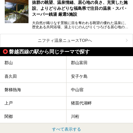
抜群の眺望、温泉情緒、居心地の良さ、充実した施
「最近疲れが溜まってる。リフレッシュできる場所ないか
な？」
設、よりどりみどりな福島県で注目の温泉・スパ・
そんな方は、ぜひサウナに足を運んでみてくださいね。
スーパー銭湯 厳選5施設
大自然が織りなす景観に目を奪われる眺望の優れた温泉に、
歴史ある共同浴場、湯上りにのんびりくつろげる居心地のい
い温泉やさまざまなニーズに応えてくれる施設充実度の高い
スーパー銭湯など、多種多様な温浴施設が割拠する福島県。
今回は、そんな福島県にある温浴施設のなかから、筆者が
ニフティ温泉ニュースTOPへ
「一度訪ねてみたい」と気になっている魅力的な施設を5件
ピックアップして紹介します。
磐越西線の駅から同じテーマで探す
※2021/07/21時点の情報です。
郡山
郡山富田
喜久田
安子ケ島
磐梯熱海
中山宿
上戸
猪苗代湖畔
関都
川桁
すべて表示する