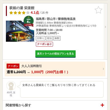
萩姫の湯 栄楽館
お気に入
りに追加
4.1点
/ 16 件
福島県 / 郡山市 / 磐梯熱海温泉
関都駅11.68km
磐梯熱海駅199m
JR磐越西線 磐梯熱海駅より徒歩3分磐梯熱海ICより5分
営業時間 7:00～18:00
入浴料金 1,000円～
日帰り
宿泊
旅館
クーポンあり
楽天トラベルの宿泊プランを見る
大人入浴料割引
クーポン
通常
1,200円
→
1,000円（200円お得！）
女将さんも愛嬌良くてご飯もモリモリ快く持ってきてくれる
40代 女
性
関連情報から探す