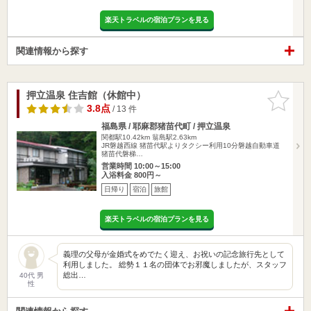
楽天トラベルの宿泊プランを見る
関連情報から探す
押立温泉 住吉館（休館中）
お気に入
りに追加
3.8点
/ 13 件
福島県 / 耶麻郡猪苗代町 / 押立温泉
関都駅10.42km
翁島駅2.63km
JR磐越西線 猪苗代駅よりタクシー利用10分磐越自動車道
猪苗代磐梯…
営業時間 10:00～15:00
入浴料金 800円～
日帰り
宿泊
旅館
楽天トラベルの宿泊プランを見る
義理の父母が金婚式をめでたく迎え、お祝いの記念旅行先として
利用しました。 総勢１１名の団体でお邪魔しましたが、スタッフ
総出…
40代 男
性