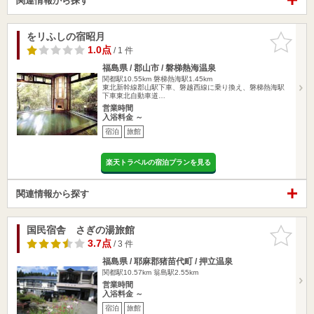
関連情報から探す
をリふしの宿昭月
お気に入
りに追加
1.0点
/ 1 件
福島県 / 郡山市 / 磐梯熱海温泉
関都駅10.55km
磐梯熱海駅1.45km
東北新幹線郡山駅下車、磐越西線に乗り換え、磐梯熱海駅
下車東北自動車道…
営業時間
入浴料金 ～
宿泊
旅館
楽天トラベルの宿泊プランを見る
関連情報から探す
国民宿舎 さぎの湯旅館
お気に入
りに追加
3.7点
/ 3 件
福島県 / 耶麻郡猪苗代町 / 押立温泉
関都駅10.57km
翁島駅2.55km
営業時間
入浴料金 ～
宿泊
旅館