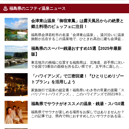
福島県のニフティ温泉ニュース
会津東山温泉「御宿東鳳」は露天風呂からの絶景と
郷土料理のビュッフェに注目！
福島県会津若松市の名湯「会津東山温泉」。湯川沿いに温泉
旅館が点在するこの温泉地で、ひときわ高台に建ち会津盆地
一望の眺望をほしいままにする絶景の宿、それがORIX HOT
ELS & RESORTSの「御宿東鳳」です。
福島県のスーパー銭湯おすすめ15選【2025年最新
版】
大浴場は「宙の湯」「棚雲の湯」の2つ。いずれも素晴らし
い開放感。ビュッフェレストラン「あがらんしょ」での会津
東北地方の南端に位置する福島県は、北海道、岩手県に次い
の郷土料理など夕朝食の美味しさも評判。人気のこのお宿の
で全国で3番目の面積を誇る広い県です。太平洋に面した
過ごし方を徹底紹介いたします。
「浜通り」から、南北に阿武隈川が流れ水田や果樹園が広が
る「中通り」、磐梯山や猪苗代湖、五色沼、尾瀬湿原などが
───
「ハワイアンズ」で三密回避！『ひとりじめリゾー
ある「会津地方」まで、変化に富んだ自然を楽しめるのが魅
提供元：オリックス・ホテルマネジメント株式会社【PR】
トプラン』を活用しよう
力です。
この記事は会津東山温泉 御宿東鳳のPR記事です。
東京から新幹線なら1時間半、車でも3時間程度とアクセス
家族旅行で温泉の超定番！福島県いわき市の常夏の楽園「ス
も良好で、首都圏からの週末旅行先としても人気の福島県。
パリゾートハワイアンズ」。このハワイアンズで2021年3月
そんな福島県でチェックしておきたい、評判のスーパー銭湯
25日より「ひとりじめリゾートプラン第2弾」として「かぞ
をピックアップしました。
く温泉編」をスタートしました。
福島県でサウナがオススメの温泉・銭湯・スパ10選
子供と一緒に安心して温泉に行きたい、そんな方にお役立ち
福島県でサウナが楽しめる場所をお探しではありませんか？
のこのプランをはじめとして、ハワイアンズの「ひとりじめ
この記事では、県内で特におすすめしたいサウナがある温泉
リゾートプラン」の魅力をご紹介します。
や銭湯、スパを厳選してご紹介！
「サウナで思いっきり汗をかいてスッキリしたい！」