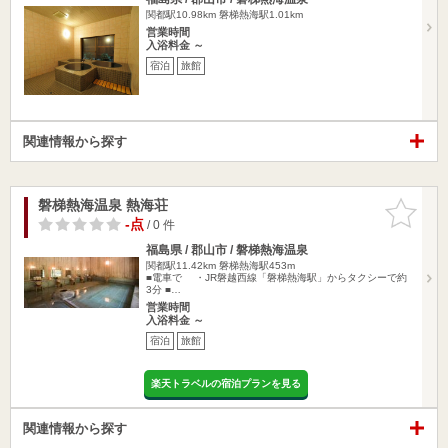
関都駅10.98km
磐梯熱海駅1.01km
営業時間
入浴料金 ～
宿泊
旅館
関連情報から探す
磐梯熱海温泉 熱海荘
お気に入
りに追加
-点
/ 0 件
福島県 / 郡山市 / 磐梯熱海温泉
関都駅11.42km
磐梯熱海駅453m
■電車で ・JR磐越西線「磐梯熱海駅」からタクシーで約
3分 ■…
営業時間
入浴料金 ～
宿泊
旅館
楽天トラベルの宿泊プランを見る
関連情報から探す