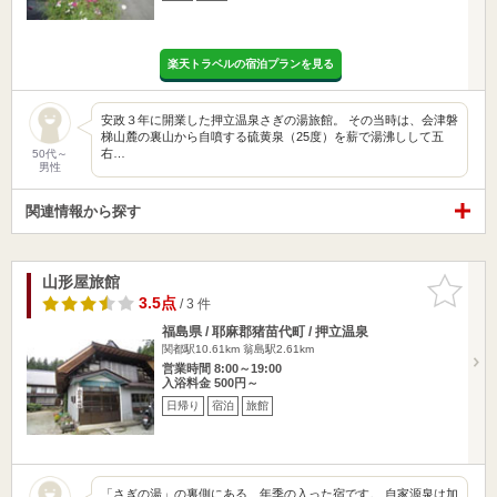
楽天トラベルの宿泊プランを見る
安政３年に開業した押立温泉さぎの湯旅館。 その当時は、会津磐
梯山麓の裏山から自噴する硫黄泉（25度）を薪で湯沸しして五
右…
50代～
男性
関連情報から探す
山形屋旅館
お気に入
りに追加
3.5点
/ 3 件
福島県 / 耶麻郡猪苗代町 / 押立温泉
関都駅10.61km
翁島駅2.61km
営業時間 8:00～19:00
入浴料金 500円～
日帰り
宿泊
旅館
「さぎの湯」の裏側にある、年季の入った宿です。 自家源泉は加