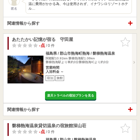
温に費用がかかる為、今は使用されず、イナワシロリゾートホテ
ル…
匿名
関連情報から探す
あたたかい記憶が宿る 守田屋
お気に入
りに追加
-点
/ 0 件
福島県 / 郡山市熱海町熱海 / 磐梯熱海温泉
関都駅10.91km
磐梯熱海駅1.06km
磐梯熱海駅より車約3分磐梯熱海ICより約3分
営業時間
入浴料金 ～
宿泊
旅館
楽天トラベルの宿泊プランを見る
関連情報から探す
磐梯熱海温泉貸切温泉の宿旅館深山荘
お気に入
りに追加
-点
/ 0 件
福島県 / 郡山市 / 磐梯熱海温泉