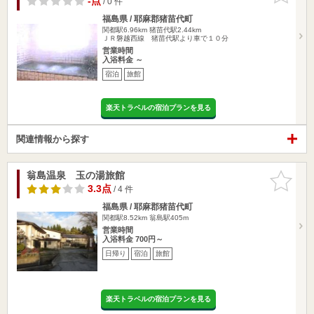
-点
/ 0 件
福島県 / 耶麻郡猪苗代町
関都駅6.96km
猪苗代駅2.44km
ＪＲ磐越西線 猪苗代駅より車で１０分
営業時間
入浴料金 ～
宿泊
旅館
楽天トラベルの宿泊プランを見る
関連情報から探す
翁島温泉 玉の湯旅館
お気に入
りに追加
3.3点
/ 4 件
福島県 / 耶麻郡猪苗代町
関都駅8.52km
翁島駅405m
営業時間
入浴料金 700円～
日帰り
宿泊
旅館
楽天トラベルの宿泊プランを見る