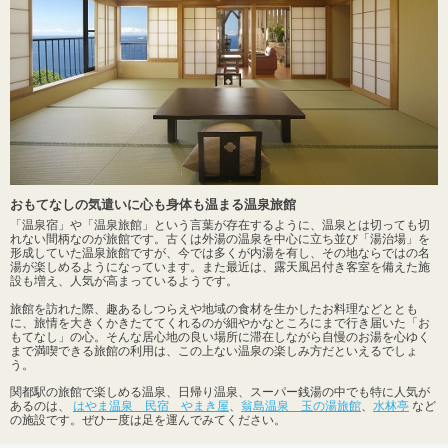
おもてなしの気遣いに心も身体も温まる温泉旅館
「温泉宿」や「温泉旅館」という言葉が存在するように、温泉とは切っても切
れない間柄なのが旅館です。古くは外湯の温泉を中心に立ち並び「湯治場」を
形成していた温泉旅館ですが、今では多くが内湯を有し、その地ならではの名
湯が楽しめるようになっています。また最近は、露天風呂付き客室を備えた施
設も増え、人気が高まっているようです。
旅館を訪れた際、趣あるしつらえや地域の食材を生かしたお料理などととも
に、旅情を大きくかきたててくれるのが細やかなところにまで行き届いた「お
もてなし」の心。そんな居心地の良い場所に滞在しながら自慢のお湯を心ゆく
まで満喫できる旅館の利用は、この上ない温泉の楽しみ方だといえるでしょ
う。
関都駅の旅館で楽しめる温泉、日帰り温泉、スーパー銭湯の中でも特に人気が
あるのは、
はやま温泉 民宿 やまき屋
、
翁島温泉 玉の湯旅館
、
水林亭
など
の施設です。ぜひ一度は足を運んでみてください。