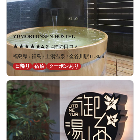
YUMORI ONSEN HOSTEL
★
★
★
★
★
4.2
14件の口コミ
福島県 / 福島 / 土湯温泉 / 金谷川駅11.3km
日帰り
宿泊
クーポンあり
御とめ湯り