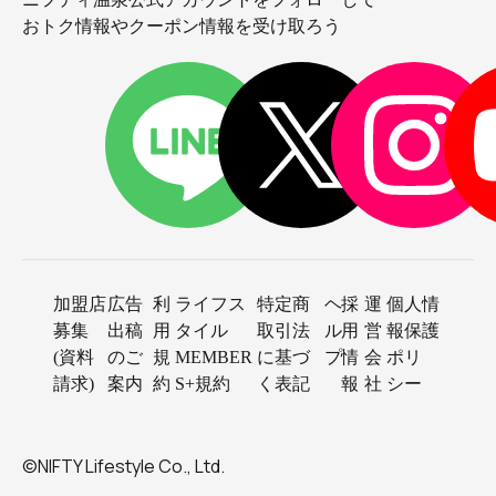
おトク情報やクーポン情報を受け取ろう
加盟店
広告
利
ライフス
特定商
ヘ
採
運
個人情
募集
出稿
用
タイル
取引法
ル
用
営
報保護
(資料
のご
規
MEMBER
に基づ
プ
情
会
ポリ
請求)
案内
約
S+規約
く表記
報
社
シー
©NIFTY Lifestyle Co., Ltd.