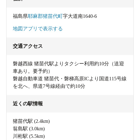
福島県
耶麻郡猪苗代町
字大道南1640-6
地図アプリで表示する
交通アクセス
磐越西線 猪苗代駅よりタクシー利用約10分（送迎
車あり。要予約）
磐越自動車道 猪苗代・磐梯高原ICより国道115号線
を北へ、県道7号線経由で約10分
近くの駅情報
猪苗代駅
(2.4km)
翁島駅
(3.0km)
川桁駅
(5.5km)