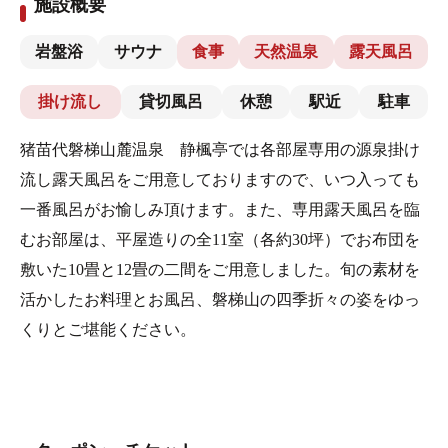
施設概要
岩盤浴
サウナ
食事
天然温泉
露天風呂
掛け流し
貸切風呂
休憩
駅近
駐車
猪苗代磐梯山麓温泉 静楓亭では各部屋専用の源泉掛け
流し露天風呂をご用意しておりますので、いつ入っても
一番風呂がお愉しみ頂けます。また、専用露天風呂を臨
むお部屋は、平屋造りの全11室（各約30坪）でお布団を
敷いた10畳と12畳の二間をご用意しました。旬の素材を
活かしたお料理とお風呂、磐梯山の四季折々の姿をゆっ
くりとご堪能ください。