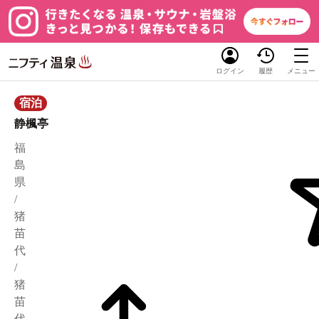
ログイン
履歴
メニュー
宿泊
静楓亭
福
島
県
/
猪
苗
代
/
猪
苗
代