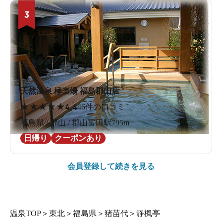
3
天然温泉 極楽湯 福島郡山店
★
★
★
★
★
4.4
46件の口コミ
福島県 / 郡山 / 郡山富田駅795m
日帰り
クーポンあり
会員登録して続きを見る
温泉TOP
＞
東北
＞
福島県
＞
猪苗代
＞
静楓亭