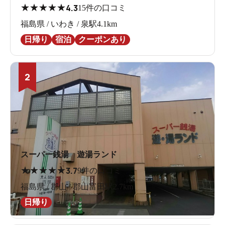
★
★
★
★
★
4.3
15件の口コミ
福島県 / いわき / 泉駅4.1km
日帰り
宿泊
クーポンあり
2
スーパー銭湯 遊湯ランド
★
★
★
★
★
3.7
9件の口コミ
福島県 / 郡山 / 郡山富田駅2.7km
日帰り