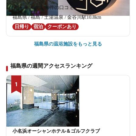
★
★
★
★
★
3.8
9件の口コミ
福島県 / 福島 / 土湯温泉 / 金谷川駅10.8km
日帰り
宿泊
クーポンあり
福島県の
温浴施設をもっと見る
福島県の週間アクセスランキング
1
小名浜オーシャンホテル＆ゴルフクラブ