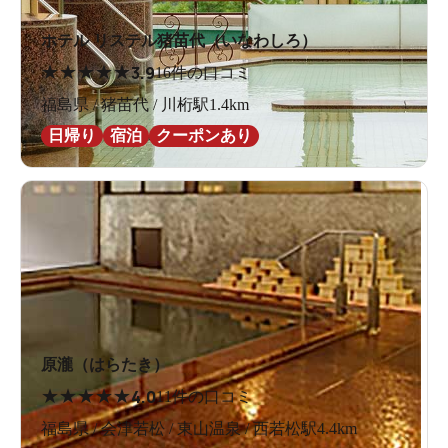
ホテル リステル猪苗代（いなわしろ）
★
★
★
★
★
3.9
16件の口コミ
福島県 / 猪苗代 / 川桁駅1.4km
日帰り
宿泊
クーポンあり
原瀧（はらたき）
★
★
★
★
★
4.0
11件の口コミ
福島県 / 会津若松 / 東山温泉 / 西若松駅4.4km