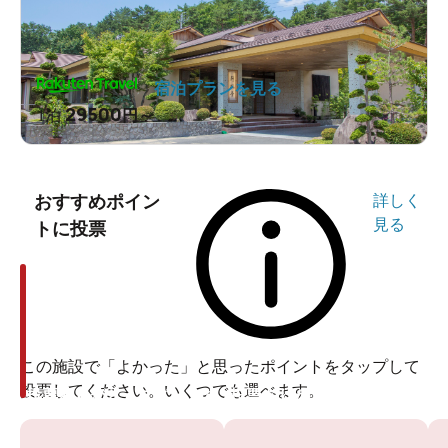
宿泊プランを見る
29500
1泊
円～
おすすめポイン
詳しく
見る
トに投票
この施設で「よかった」と思ったポイントをタップして
投票してください。いくつでも選べます。
投票ありがとうございます
投票ありがとうございます