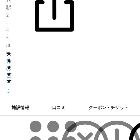
駅
2
.
4
k
m
★
5
2
★
件
★
の
★
口
★
コ
ミ
施設情報
口コミ
クーポン・チケット