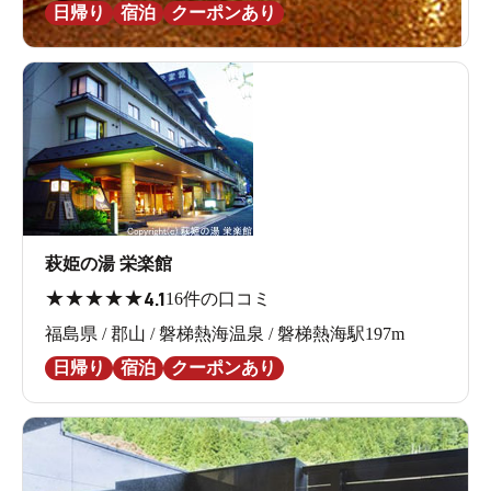
日帰り
宿泊
クーポンあり
萩姫の湯 栄楽館
★
★
★
★
★
4.1
16件の口コミ
福島県 / 郡山 / 磐梯熱海温泉 / 磐梯熱海駅197m
日帰り
宿泊
クーポンあり