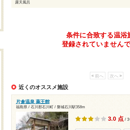
露天風呂
条件に合致する温浴
登録されていません
前へ
次へ
近くのオススメ施設
片倉温泉 薬王館
福島県 / 石川郡石川町 /
磐城石川駅358m
3.0 点
/ 