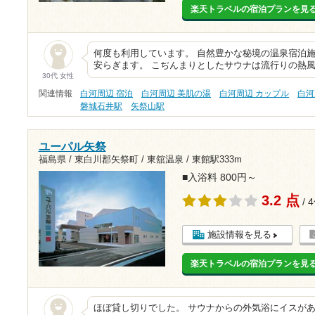
楽天トラベルの宿泊プランを見
何度も利用しています。 自然豊かな秘境の温泉宿泊施
安らぎます。 こぢんまりとしたサウナは流行りの熱
30代 女性
関連情報
白河周辺 宿泊
白河周辺 美肌の湯
白河周辺 カップル
白河
磐城石井駅
矢祭山駅
ユーパル矢祭
福島県 / 東白川郡矢祭町 / 東舘温泉 /
東館駅333m
■入浴料 800円～
3.2 点
/ 
施設情報を見る
楽天トラベルの宿泊プランを見
ほぼ貸し切りでした。 サウナからの外気浴にイスが