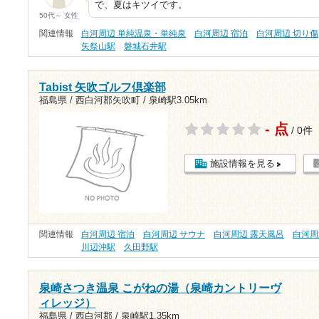
で、夏はキツイです。
50代～ 女性
関連情報
白河周辺 単純温泉・単純泉
白河周辺 宿泊
白河周辺 切り傷
矢祭山駅
磐城石井駅
Tabist 矢吹ゴルフ倶楽部
福島県 / 西白河郡矢吹町 /
泉崎駅3.05km
- 点
/ 0件
施設情報を見る
関連情報
白河周辺 宿泊
白河周辺 サウナ
白河周辺 露天風呂
白河周
川辺沖駅
久田野駅
泉崎さつき温泉 こがねの湯（泉崎カントリーヴ
ィレッジ）
福島県 / 西白河郡 /
泉崎駅1.35km