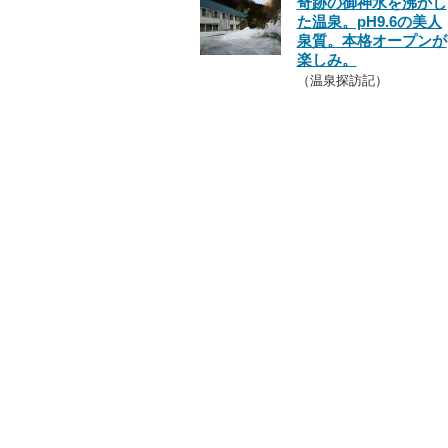
奇跡の御神水を沸かし
た温泉。pH9.6の美人
泉質。本格オープンが
楽しみ。
（温泉探訪記）