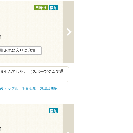
日帰り
宿泊
>
6件
お気に入りに追加
ませんでした。 （スポーツジムで通
辺 カップル
里白石駅
磐城浅川駅
宿泊
9件