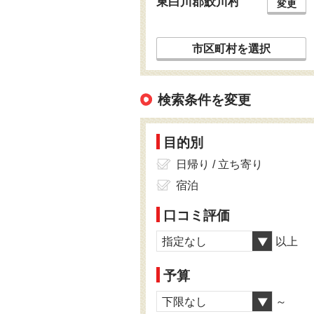
東白川郡鮫川村
変更
市区町村を選択
検索条件を変更
目的別
日帰り / 立ち寄り
宿泊
口コミ評価
指定なし
以上
予算
下限なし
～