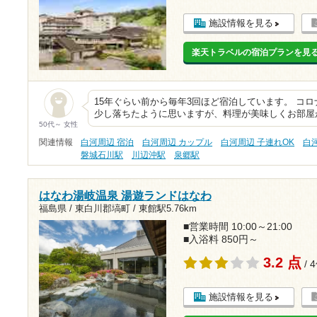
施設情報を見る
楽天トラベルの宿泊プランを見
15年ぐらい前から毎年3回ほど宿泊しています。 コ
少し落ちたように思いますが、料理が美味しくお部屋
50代～ 女性
関連情報
白河周辺 宿泊
白河周辺 カップル
白河周辺 子連れOK
白
磐城石川駅
川辺沖駅
泉郷駅
はなわ湯岐温泉 湯遊ランドはなわ
福島県 / 東白川郡塙町 /
東館駅5.76km
■営業時間 10:00～21:00
■入浴料 850円～
3.2 点
/ 
施設情報を見る