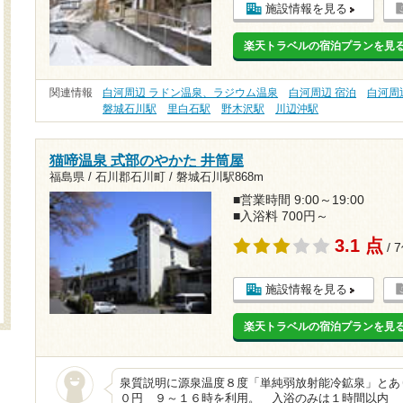
施設情報を見る
楽天トラベルの宿泊プランを見
関連情報
白河周辺 ラドン温泉、ラジウム温泉
白河周辺 宿泊
白河周
磐城石川駅
里白石駅
野木沢駅
川辺沖駅
猫啼温泉 式部のやかた 井筒屋
福島県 / 石川郡石川町 /
磐城石川駅868m
■営業時間 9:00～19:00
■入浴料 700円～
3.1 点
/ 
施設情報を見る
楽天トラベルの宿泊プランを見
泉質説明に源泉温度８度「単純弱放射能冷鉱泉」とあ
０円 ９～１６時を利用。 入浴のみは１時間以内 