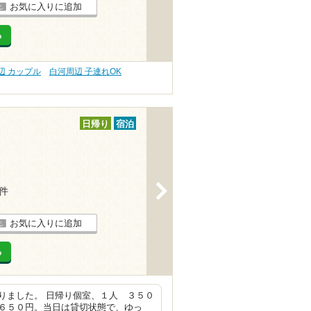
お気に入りに追加
る
辺 カップル
白河周辺 子連れOK
日帰り
宿泊
>
7件
お気に入りに追加
る
りました。 日帰り個室、１人 ３５０
６５０円。当日は貸切状態で、ゆっ