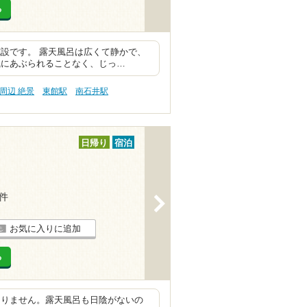
る
設です。 露天風呂は広くて静かで、
風にあぶられることなく、じっ…
周辺 絶景
東館駅
南石井駅
日帰り
宿泊
4件
>
お気に入りに追加
る
ありません。露天風呂も日陰がないの