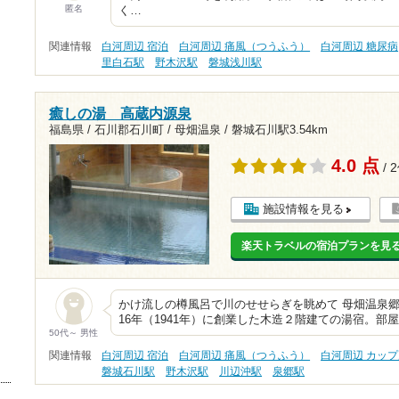
匿名
く…
関連情報
白河周辺 宿泊
白河周辺 痛風（つうふう）
白河周辺 糖尿病
里白石駅
野木沢駅
磐城浅川駅
癒しの湯 高蔵内源泉
福島県 / 石川郡石川町 / 母畑温泉 /
磐城石川駅3.54km
4.0 点
/ 
施設情報を見る
楽天トラベルの宿泊プランを見
かけ流しの樽風呂で川のせせらぎを眺めて 母畑温泉
16年（1941年）に創業した木造２階建ての湯宿。部
50代～ 男性
関連情報
白河周辺 宿泊
白河周辺 痛風（つうふう）
白河周辺 カッ
磐城石川駅
野木沢駅
川辺沖駅
泉郷駅