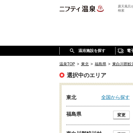
露天風呂
検索
温浴施設を探す
電
温泉TOP
>
東北
>
福島県
>
東白川郡鮫
選択中のエリア
全国から探す
東北
福島県
変更