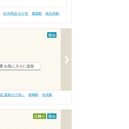
白河周辺 冷え性
東館駅
南石井駅
宿泊
>
お気に入りに追加
辺 源泉かけ流し
泉崎駅
矢吹駅
日帰り
宿泊