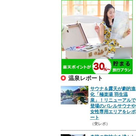
温泉レポート
サウナ＆露天が劇的進
化「極楽湯 羽生温
泉」！リニューアルで
登場のバレルサウナや
女性専用エリアをレポ
ート
（突レポ）