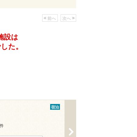
前へ
次へ
施設は
でした。
宿泊
3件
>