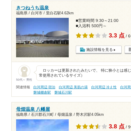
きつねうち温泉
福島県 / 白河市 /
里白石駅4.62km
■営業時間 9:30～21:00
■入浴料 500円～
3.3 点
/ 
施設情報を見る
ロッカーは更新されたみたいで、 特に狭小とは感じ
常使用されているサイズ）
50代～ 男性
関連情報
白河周辺 宿泊
白河周辺 美肌の湯
白河周辺 冷え性
白河周
磐城棚倉駅
磐城石川駅
母畑温泉 八幡屋
福島県 / 石川郡石川町 / 母畑温泉 /
野木沢駅4.05km
3.8 点
/ 