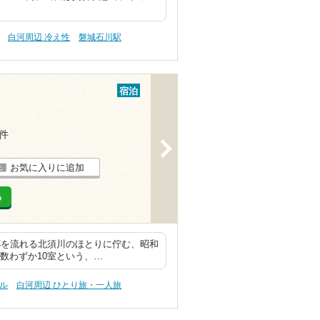
白河周辺 冷え性
磐城石川駅
宿泊
2件
>
お気に入りに追加
る
郷を流れる北須川のほとりに佇む、昭和
屋数わずか10室という、…
プル
白河周辺 ひとり旅・一人旅