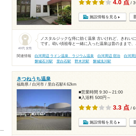
4.0 点
/ 
施設情報を見る
ノスタルジックな痔に効く温泉 古いけれど、きれい
です。幼い頃祖母と一緒に入った温泉は昔のままで、
40代 女性
関連情報
白河周辺 ラドン温泉、ラジウム温泉
白河周辺 宿泊
白河周
磐城石川駅
里白石駅
野木沢駅
磐城浅川駅
きつねうち温泉
福島県 / 白河市 /
里白石駅4.62km
■営業時間 9:30～21:00
■入浴料 500円～
3.3 点
/ 
施設情報を見る