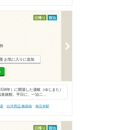
日帰り
宿泊
>
8件
お気に入りに追加
る
534年）に開湯した湯岐（ゆじまた）
温泉旅館。平日に、一泊二…
の湯
白河周辺 糖尿病
南石井駅
日帰り
宿泊