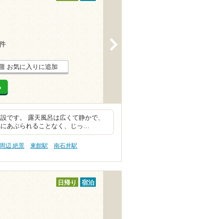
>
4件
お気に入りに追加
る
設です。 露天風呂は広くて静かで、
風にあぶられることなく、じっ…
周辺 絶景
東館駅
南石井駅
日帰り
宿泊