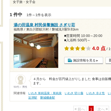
女子旅・女子会
1 件中
1件～1件を表示
湯の田温泉 村民保養施設 さぎり荘
福島県 / 東白川郡鮫川村 /
磐城浅川駅9.81km
■営業時間 10:00～20:00
■入浴料 500円～
4.0 点
/ 
施設情報を見る
４月から 料金が百円値上がりしました 食事は自販
ます。
50代～ 男性
関連情報
いわき 単純温泉・単純泉
いわき 切り傷
いわき 冷え性
い
近津駅
磐城棚倉駅
前へ
1
次へ