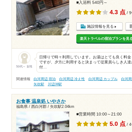
■入浴料 540円～
4.3 点
/ 
施設情報を見る
楽天トラベルの宿泊プランを見
日帰りで時々利用しています。お湯はとても良く料金
ですが、夕方に利用すると決まって従業員らしき人達
50代～ 女性
付…
関連情報
白河周辺 宿泊
白河周辺 冷え性
白河周辺 カップル
白河周
矢吹駅
川辺沖駅
お食事 温泉処 いやさか
福島県 / 西白河郡 /
矢吹駅2.04km
■営業時間 10:00～21:00
5.0 点
/ 