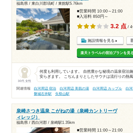
福島県 / 東白川郡塙町 /
東館駅5.76km
■営業時間 10:00～21:00
■入浴料 850円～
3.2 点
/ 
施設情報を見る
楽天トラベルの宿泊プランを見
何度も利用しています。 自然豊かな秘境の温泉宿泊施
安らぎます。 こぢんまりとしたサウナは流行りの熱
30代 女性
関連情報
白河周辺 宿泊
白河周辺 美肌の湯
白河周辺 カップル
白河
磐城石井駅
矢祭山駅
泉崎さつき温泉 こがねの湯（泉崎カントリーヴ
ィレッジ）
福島県 / 西白河郡 /
泉崎駅1.35km
■営業時間 11:00～21:00