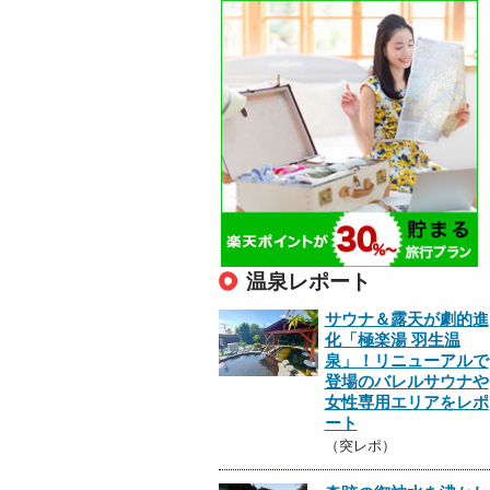
温泉レポート
サウナ＆露天が劇的進
化「極楽湯 羽生温
泉」！リニューアルで
登場のバレルサウナや
女性専用エリアをレポ
ート
（突レポ）