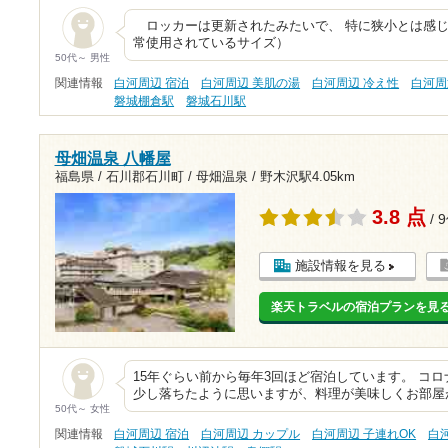
ロッカーは更新されたみたいで、 特に狭小とは感じ
常使用されているサイズ）
50代～ 男性
関連情報
白河周辺 宿泊
白河周辺 美肌の湯
白河周辺 冷え性
白河周
磐城棚倉駅
磐城石川駅
母畑温泉 八幡屋
福島県 / 石川郡石川町 / 母畑温泉 /
野木沢駅4.05km
3.8 点
/ 
施設情報を見る
楽天トラベルの宿泊プランを見
15年ぐらい前から毎年3回ほど宿泊しています。 コ
少し落ちたように思いますが、料理が美味しくお部屋
50代～ 女性
関連情報
白河周辺 宿泊
白河周辺 カップル
白河周辺 子連れOK
白