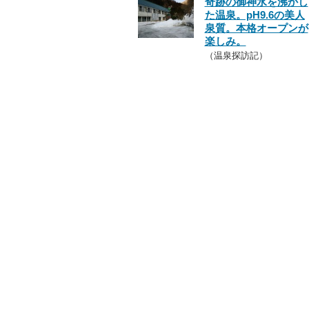
奇跡の御神水を沸かし
た温泉。pH9.6の美人
泉質。本格オープンが
楽しみ。
（温泉探訪記）