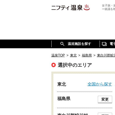
女子旅・
ー銭湯を
温浴施設を探す
電
温泉TOP
>
東北
>
福島県
>
東白川郡鮫
選択中のエリア
全国から探す
東北
福島県
変更