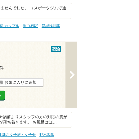
ませんでした。 （スポーツジムで通
辺 カップル
里白石駅
磐城浅川駅
宿泊
9件
>
お気に入りに追加
る
ロナ禍前よりスタッフの方の対応の質が
が落ち着きます。 お風呂はほ…
河周辺 女子旅・女子会
野木沢駅