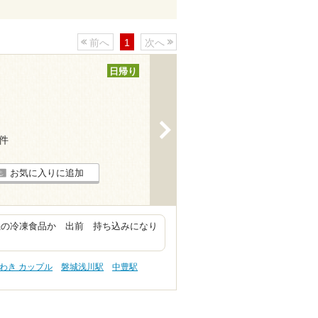
前へ
1
次へ
日帰り
>
1件
お気に入りに追加
機の冷凍食品か 出前 持ち込みになり
わき カップル
磐城浅川駅
中豊駅