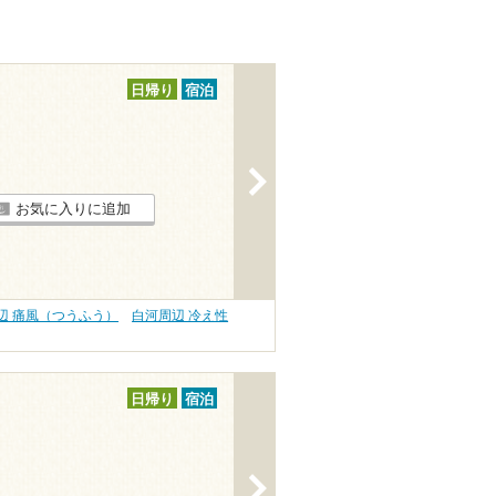
日帰り
宿泊
>
お気に入りに追加
辺 痛風（つうふう）
白河周辺 冷え性
日帰り
宿泊
>