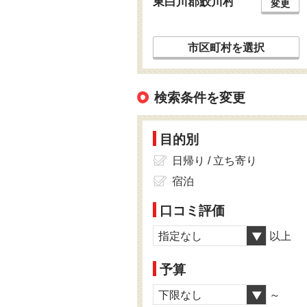
東白川郡鮫川村
変更
市区町村を選択
検索条件を変更
目的別
日帰り / 立ち寄り
宿泊
口コミ評価
指定なし
以上
予算
下限なし
～