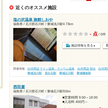
近くのオススメ施設
塩の沢温泉 旅館しおや
福島県 / 石川郡石川町 /
磐城浅川駅4.73km
- 点
/ 0件
施設情報を見る
関連情報
白河周辺 ラドン温泉、ラジウム温泉
白河周辺 宿泊
白河周
磐城浅川駅
里白石駅
磐城石川駅
磐城棚倉駅
西田屋
福島県 / 石川郡石川町 /
磐城石川駅916m
■営業時間 9:00～18:00
■入浴料 400円～