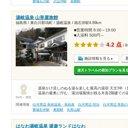
磐城石川駅
川辺沖駅
泉郷駅
湯岐温泉 山形屋旅館
福島県 / 東白川郡塙町 / 湯岐温泉 /
南石井駅4.89km
■営業時間 8:00～19:00
■入浴料 500円～
4.2 点
/ 
施設情報を見る
楽天トラベルの宿泊プランを見
源泉かけ流しのぬる湯を楽しむ最高の湯宿 天文3年（1
温泉の最奥に佇む、湯治場風情が残る木造2階建ての
50代～ 男性
関連情報
白河周辺 単純温泉・単純泉
白河周辺 宿泊
白河周辺 美肌
磐城石井駅
東館駅
矢祭山駅
はなわ湯岐温泉 湯遊ランドはなわ