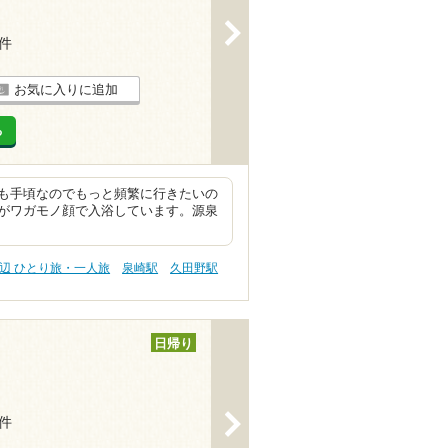
>
9件
お気に入りに追加
る
も手頃なのでもっと頻繁に行きたいの
がワガモノ顔で入浴しています。源泉
辺 ひとり旅・一人旅
泉崎駅
久田野駅
日帰り
>
4件