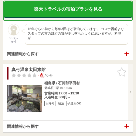
楽天トラベルの宿泊プランを見る
15年ぐらい前から毎年3回ほど宿泊しています。 コロナ禍前より
スタッフの方の対応の質が少し落ちたように思いますが、料理
が…
50代～
女性
関連情報から探す
真弓温泉太田旅館
お気に入
りに追加
-点
/ 0 件
福島県 / 石川郡平田村
磐城石川駅10.19km
営業時間 17:00～19:30
入浴料金 500円～
日帰り
宿泊
子連れOK
関連情報から探す