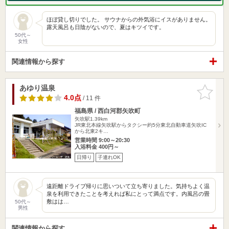
ほぼ貸し切りでした。 サウナからの外気浴にイスがありません。
露天風呂も日陰がないので、夏はキツイです。
50代～
女性
関連情報から探す
あゆり温泉
お気に入
りに追加
4.0点
/ 11 件
福島県 / 西白河郡矢吹町
矢吹駅1.39km
JR東北本線矢吹駅からタクシー約5分東北自動車道矢吹IC
から北東2キ…
営業時間 9:00～20:30
入浴料金 400円～
日帰り
子連れOK
遠距離ドライブ帰りに思いついて立ち寄りました。気持ちよく温
泉を利用できたことを考えれば私にとって満点です。内風呂の畳
敷はは…
50代～
男性
関連情報から探す