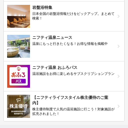
岩盤浴特集
日本全国の岩盤浴情報だけをピックアップ。まとめて
検索！
ニフティ温泉ニュース
温泉にもっと行きたくなる！お得な情報を掲載中
ニフティ温泉 おふろパス
温浴施設をお得に楽しめるサブスクリプションプラン
【ニフティライフスタイル株主優待のご案
内】
株主優待制度で人気の温浴施設に行こう！対象施設が
拡充されました！