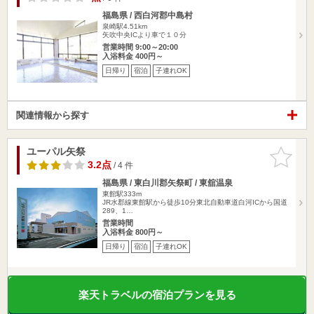
福島県 / 西白河郡中島村
泉崎駅4.51km
矢吹中央ICより車で１０分
営業時間 9:00～20:00
入浴料金 400円～
日帰り
宿泊
子連れOK
関連情報から探す
ユーパル矢祭
お気に入
りに追加
3.2点
/ 4 件
福島県 / 東白川郡矢祭町 / 東舘温泉
東館駅333m
JR水郡線東館駅から徒歩10分東北自動車道白河ICから国道
289、1…
営業時間
入浴料金 800円～
日帰り
宿泊
子連れOK
楽天トラベルの宿泊プランを見る