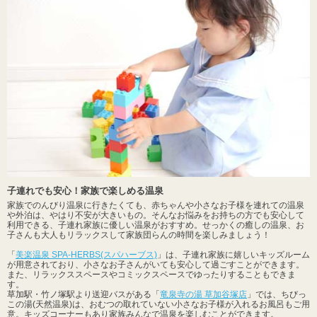
子連れでも安心！家族で楽しめる温泉
家族でのんびり温泉に行きたくても、赤ちゃんや小さなお子様を連れての温泉
や外泊は、やはり不安が大きいもの。そんなお悩みをお持ちの方でも安心して
利用できる、子連れ家族に優しい温泉がおすすめ。せっかくの癒しの温泉、お
子さんも大人もリラックスして家族団らんの時間を楽しみましょう！
「
美楽温泉 SPA-HERBS(スパハーブス)
」は、子連れ家族に嬉しいキッズルーム
が用意されており、小さなお子さんがいても安心して過ごすことができます。
また、リラックススペースやコミックスペースでゆったりすることもできま
す。
草加駅・竹ノ塚駅より送迎バスがある「
竜泉寺の湯 草加谷塚店
」では、ちびっ
この湯(天然温泉)は、おむつの取れていない小さなお子様が入れるお風呂もご用
意。キッズコーナーもあり家族みんなで温泉を楽しむことができます。