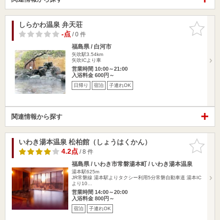
しらかわ温泉 弁天荘
お気に入
りに追加
-点
/ 0 件
福島県 / 白河市
矢吹駅3.54km
矢吹ICより車
営業時間 10:00～21:00
入浴料金 600円～
日帰り
宿泊
子連れOK
関連情報から探す
いわき湯本温泉 松柏館（しょうはくかん）
お気に入
りに追加
4.2点
/ 8 件
福島県 / いわき市常磐湯本町 / いわき湯本温泉
湯本駅625m
JR常磐線 湯本駅よりタクシー利用5分常磐自動車道 湯本IC
より10…
営業時間 14:00～20:00
入浴料金 800円～
宿泊
子連れOK