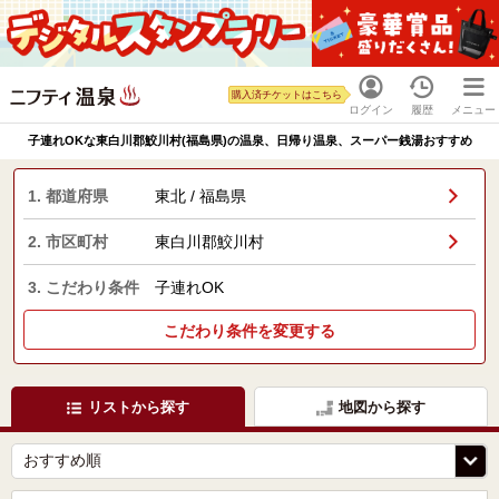
購入済チケットはこちら
ログイン
履歴
メニュー
子連れOKな東白川郡鮫川村(福島県)の温泉、日帰り温泉、スーパー銭湯おすすめ
1. 都道府県
東北 / 福島県
2. 市区町村
東白川郡鮫川村
3. こだわり条件
子連れOK
こだわり条件を変更する
リストから探す
地図から探す