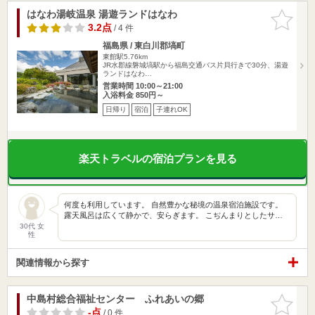
はなわ湯岐温泉 湯遊ランドはなわ
お気に入
りに追加
3.2点
/ 4 件
福島県 / 東白川郡塙町
東館駅5.76km
JR水郡線磐城塙駅から福島交通バス片貝行きで30分、湯遊
ランドはなわ…
営業時間 10:00～21:00
入浴料金 850円～
日帰り
宿泊
子連れOK
楽天トラベルの宿泊プランを見る
何度も利用しています。 自然豊かな秘境の温泉宿泊施設です。
露天風呂は広くて静かで、安らぎます。 こぢんまりとしたサ…
30代 女
性
関連情報から探す
中島村総合福祉センター ふれあいの郷
お気に入
りに追加
-点
/ 0 件