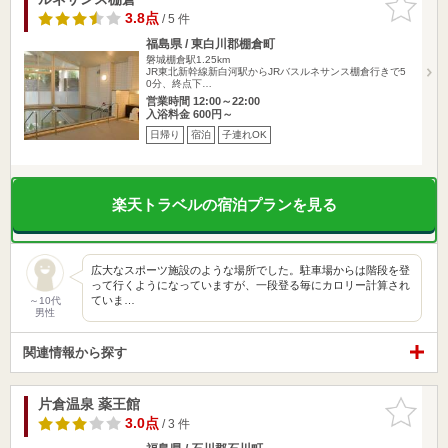
りに追加
3.8点
/ 5 件
福島県 / 東白川郡棚倉町
磐城棚倉駅1.25km
JR東北新幹線新白河駅からJRバスルネサンス棚倉行きで5
0分、終点下…
営業時間 12:00～22:00
入浴料金 600円～
日帰り
宿泊
子連れOK
楽天トラベルの宿泊プランを見る
広大なスポーツ施設のような場所でした。駐車場からは階段を登
って行くようになっていますが、一段登る毎にカロリー計算され
ていま…
～10代
男性
関連情報から探す
片倉温泉 薬王館
お気に入
りに追加
3.0点
/ 3 件