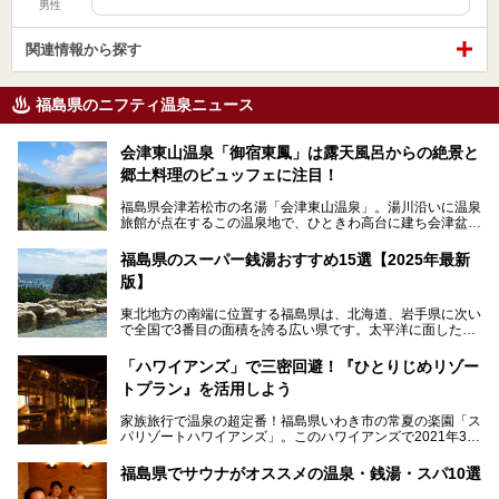
男性
関連情報から探す
福島県のニフティ温泉ニュース
会津東山温泉「御宿東鳳」は露天風呂からの絶景と
郷土料理のビュッフェに注目！
福島県会津若松市の名湯「会津東山温泉」。湯川沿いに温泉
旅館が点在するこの温泉地で、ひときわ高台に建ち会津盆地
一望の眺望をほしいままにする絶景の宿、それがORIX HOT
ELS & RESORTSの「御宿東鳳」です。
福島県のスーパー銭湯おすすめ15選【2025年最新
版】
大浴場は「宙の湯」「棚雲の湯」の2つ。いずれも素晴らし
い開放感。ビュッフェレストラン「あがらんしょ」での会津
東北地方の南端に位置する福島県は、北海道、岩手県に次い
の郷土料理など夕朝食の美味しさも評判。人気のこのお宿の
で全国で3番目の面積を誇る広い県です。太平洋に面した
過ごし方を徹底紹介いたします。
「浜通り」から、南北に阿武隈川が流れ水田や果樹園が広が
る「中通り」、磐梯山や猪苗代湖、五色沼、尾瀬湿原などが
───
「ハワイアンズ」で三密回避！『ひとりじめリゾー
ある「会津地方」まで、変化に富んだ自然を楽しめるのが魅
提供元：オリックス・ホテルマネジメント株式会社【PR】
トプラン』を活用しよう
力です。
この記事は会津東山温泉 御宿東鳳のPR記事です。
東京から新幹線なら1時間半、車でも3時間程度とアクセス
家族旅行で温泉の超定番！福島県いわき市の常夏の楽園「ス
も良好で、首都圏からの週末旅行先としても人気の福島県。
パリゾートハワイアンズ」。このハワイアンズで2021年3月
そんな福島県でチェックしておきたい、評判のスーパー銭湯
25日より「ひとりじめリゾートプラン第2弾」として「かぞ
をピックアップしました。
く温泉編」をスタートしました。
福島県でサウナがオススメの温泉・銭湯・スパ10選
子供と一緒に安心して温泉に行きたい、そんな方にお役立ち