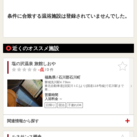
条件に合致する温浴施設は登録されていませんでした。
近くのオススメ施設
塩の沢温泉 旅館しおや
お気に入
りに追加
-点
/ 0 件
福島県 / 石川郡石川町
磐城浅川駅4.73km
東北自動車道[須賀川 I.C.]より[国道118号線]で石川駅まで
車…
営業時間
入浴料金 ～
日帰り
宿泊
子連れOK
関連情報から探す
ルネサンス棚倉
お気に入