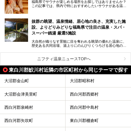
福島県でサウナが楽しめる場所をお探しではありませんか？
のこのプランをはじめとして、ハワイアンズの「ひとりじめ
この記事では、県内で特におすすめしたいサウナがある温泉
リゾートプラン」の魅力をご紹介します。
や銭湯、スパを厳選してご紹介！
「サウナで思いっきり汗をかいてスッキリしたい！」
抜群の眺望、温泉情緒、居心地の良さ、充実した施
「最近疲れが溜まってる。リフレッシュできる場所ないか
な？」
設、よりどりみどりな福島県で注目の温泉・スパ・
そんな方は、ぜひサウナに足を運んでみてくださいね。
スーパー銭湯 厳選5施設
大自然が織りなす景観に目を奪われる眺望の優れた温泉に、
歴史ある共同浴場、湯上りにのんびりくつろげる居心地のい
い温泉やさまざまなニーズに応えてくれる施設充実度の高い
スーパー銭湯など、多種多様な温浴施設が割拠する福島県。
今回は、そんな福島県にある温浴施設のなかから、筆者が
ニフティ温泉ニュースTOPへ
「一度訪ねてみたい」と気になっている魅力的な施設を5件
ピックアップして紹介します。
東白川郡鮫川村近隣の市区町村から同じテーマで探す
※2021/07/21時点の情報です。
大沼郡金山町
大沼郡昭和村
大沼郡会津美里町
西白河郡西郷村
西白河郡泉崎村
西白河郡中島村
西白河郡矢吹町
東白川郡棚倉町