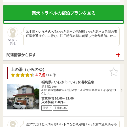
楽天トラベルの宿泊プランを見る
元本陣という格式あるいわき湯本の老舗宿 いわき湯本温泉街の表
町温泉通り沿いに佇む、江戸時代末期に創業した老舗旅館。か…
50代～
男性
関連情報から探す
上の湯（かみのゆ）
お気に入
りに追加
4.7点
/ 14 件
福島県 / いわき市 / いわき湯本温泉
湯本駅956m
JR常磐線湯本駅から徒歩約15分 常磐自動車道 いわき湯元I
Cより…
営業時間 16:00～21:00
入浴料金 150円～
日帰り
子連れOK
激アツだけど人情も厚いレトロな公衆浴場 いわき湯本温泉街から