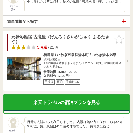
少し離れた場所に佇む、昭和の風情が残る公衆浴場。いわき湯…
50代～
男性
関連情報から探す
元禄彩雅宿 古滝屋（げんろくさいがじゅく ふるたき
お気に入
や）
りに追加
3.4点
/ 21 件
福島県 / いわき市常磐湯本町 / いわき湯本温泉
湯本駅502m
JR常磐線湯本駅徒歩7分またはタクシー約3分常磐自動車道
いわき湯本I…
営業時間 15:00～20:00
入浴料金 1,100円～
日帰り
宿泊
子連れOK
楽天トラベルの宿泊プランを見る
日帰り入浴のみで利用しました。 内湯は熱い方41℃位、ぬるい方
39℃位、露天風呂は41℃位の体感でした。 硫黄臭は感じ…
50代～