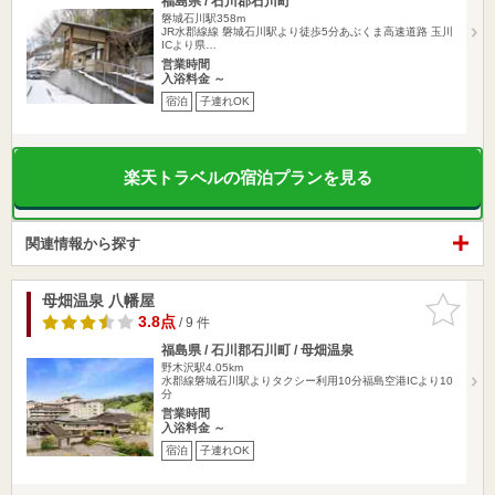
福島県 / 石川郡石川町
磐城石川駅358m
JR水郡線線 磐城石川駅より徒歩5分あぶくま高速道路 玉川
ICより県…
営業時間
入浴料金 ～
宿泊
子連れOK
楽天トラベルの宿泊プランを見る
関連情報から探す
母畑温泉 八幡屋
お気に入
りに追加
3.8点
/ 9 件
福島県 / 石川郡石川町 / 母畑温泉
野木沢駅4.05km
水郡線磐城石川駅よりタクシー利用10分福島空港ICより10
分
営業時間
入浴料金 ～
宿泊
子連れOK