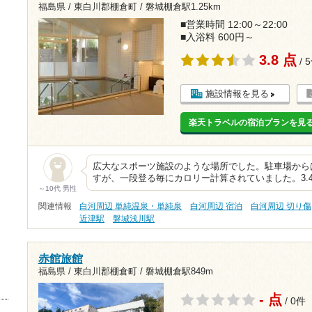
福島県 / 東白川郡棚倉町 /
磐城棚倉駅1.25km
■営業時間 12:00～22:00
■入浴料 600円～
3.8 点
/ 
施設情報を見る
楽天トラベルの宿泊プランを見
広大なスポーツ施設のような場所でした。駐車場から
すが、一段登る毎にカロリー計算されていました。3.
～10代 男性
関連情報
白河周辺 単純温泉・単純泉
白河周辺 宿泊
白河周辺 切り傷
近津駅
磐城浅川駅
赤館旅館
福島県 / 東白川郡棚倉町 /
磐城棚倉駅849m
- 点
/ 0件