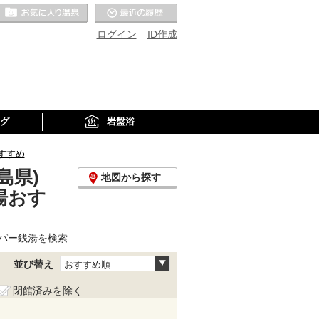
お気に入りの温泉
最近の履歴
ログイン
ID作成
グ
岩盤浴
すすめ
島県)
地図から探す
湯おす
パー銭湯を検索
並び替え
おすすめ順
閉館済みを除く