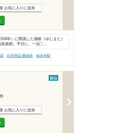
お気に入りに追加
る
534年）に開湯した湯岐（ゆじまた）
温泉旅館。平日に、一泊二…
の湯
白河周辺 糖尿病
南石井駅
宿泊
4件
>
お気に入りに追加
る