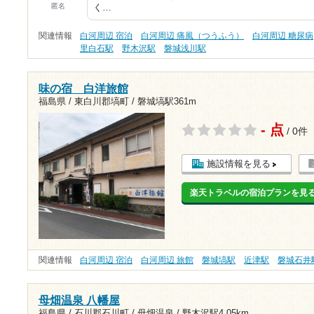
匿名
く…
関連情報
白河周辺 宿泊
白河周辺 痛風（つうふう）
白河周辺 糖尿病
里白石駅
野木沢駅
磐城浅川駅
味の宿 白洋旅館
福島県 / 東白川郡塙町 /
磐城塙駅361m
- 点
/ 0件
施設情報を見る
楽天トラベルの宿泊プランを見
関連情報
白河周辺 宿泊
白河周辺 旅館
磐城塙駅
近津駅
磐城石井
母畑温泉 八幡屋
福島県 / 石川郡石川町 / 母畑温泉 /
野木沢駅4.05km