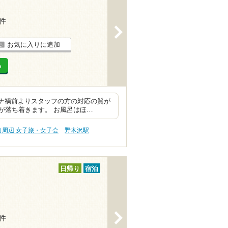
9件
>
お気に入りに追加
る
ロナ禍前よりスタッフの方の対応の質が
が落ち着きます。 お風呂はほ…
河周辺 女子旅・女子会
野木沢駅
日帰り
宿泊
>
8件