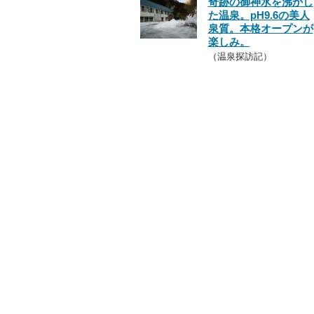
奇跡の御神水を沸かし
た温泉。pH9.6の美人
泉質。本格オープンが
楽しみ。
（温泉探訪記）