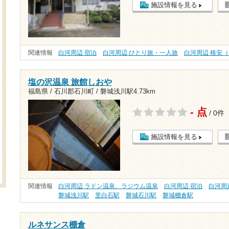
施設情報を見る
関連情報
白河周辺 宿泊
白河周辺 ひとり旅・一人旅
白河周辺 格安（1
塩の沢温泉 旅館しおや
福島県 / 石川郡石川町 /
磐城浅川駅4.73km
- 点
/ 0件
施設情報を見る
関連情報
白河周辺 ラドン温泉、ラジウム温泉
白河周辺 宿泊
白河周
磐城浅川駅
里白石駅
磐城石川駅
磐城棚倉駅
ルネサンス棚倉