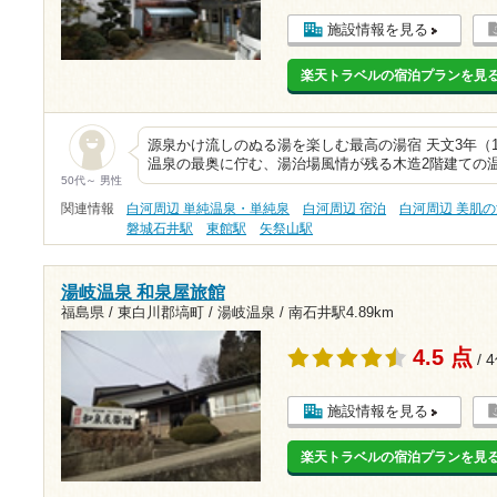
施設情報を見る
楽天トラベルの宿泊プランを見
源泉かけ流しのぬる湯を楽しむ最高の湯宿 天文3年（1
温泉の最奥に佇む、湯治場風情が残る木造2階建ての
50代～ 男性
関連情報
白河周辺 単純温泉・単純泉
白河周辺 宿泊
白河周辺 美肌
磐城石井駅
東館駅
矢祭山駅
湯岐温泉 和泉屋旅館
福島県 / 東白川郡塙町 / 湯岐温泉 /
南石井駅4.89km
4.5 点
/ 
施設情報を見る
楽天トラベルの宿泊プランを見