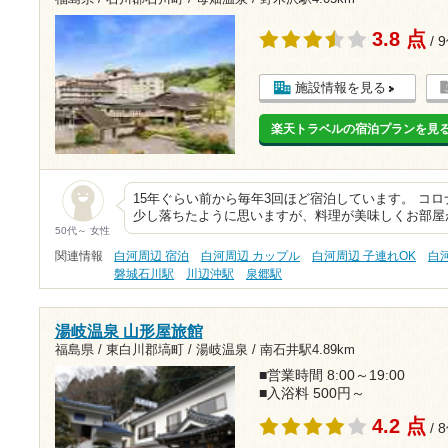
3.8 点
/ 
施設情報を見る
楽天トラベルの宿泊プランを見
15年ぐらい前から毎年3回ほど宿泊しています。 コ
少し落ちたように思いますが、料理が美味しくお部屋
50代～ 女性
関連情報
白河周辺 宿泊
白河周辺 カップル
白河周辺 子連れOK
白
磐城石川駅
川辺沖駅
泉郷駅
湯岐温泉 山形屋旅館
福島県 / 東白川郡塙町 / 湯岐温泉 /
南石井駅4.89km
■営業時間 8:00～19:00
■入浴料 500円～
4.2 点
/ 