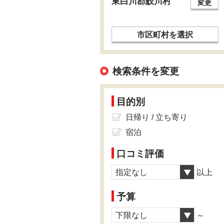
東白川郡鮫川村
変更
市区町村を選択
検索条件を変更
目的別
日帰り / 立ち寄り
宿泊
口コミ評価
指定なし
以上
予算
下限なし
～