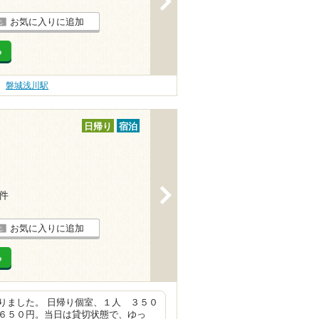
お気に入りに追加
る
磐城浅川駅
日帰り
宿泊
>
7件
お気に入りに追加
る
りました。 日帰り個室、１人 ３５０
６５０円。当日は貸切状態で、ゆっ