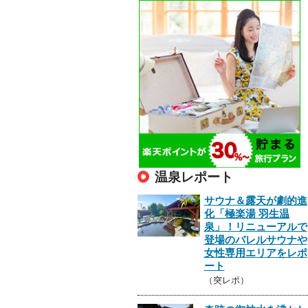
温泉レポート
サウナ＆露天が劇的進
化「極楽湯 羽生温
泉」！リニューアルで
登場のバレルサウナや
女性専用エリアをレポ
ート
（突レポ）