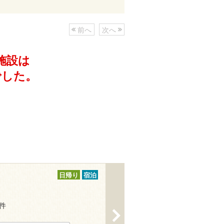
前へ
次へ
施設は
でした。
日帰り
宿泊
1件
>