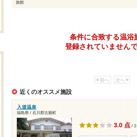
旅館
条件に合致する温浴
登録されていません
前へ
次へ
近くのオススメ施設
入道温泉
福島県 / 石川郡古殿町
3.0 点
/ 