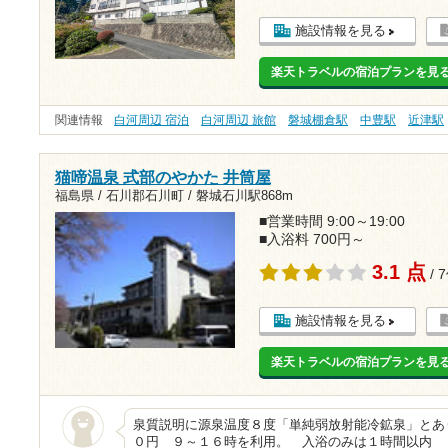
施設情報を見る
楽天トラベルの宿泊プランを見
関連情報
白河周辺 宿泊
白河周辺 旅館
磐城棚倉駅
中豊駅
近津駅
猫啼温泉 式部のやかた 井筒屋
福島県 / 石川郡石川町 /
磐城石川駅868m
■営業時間 9:00～19:00
■入浴料 700円～
3.1 点
/ 
施設情報を見る
楽天トラベルの宿泊プランを見
泉質説明に源泉温度８度「単純弱放射能冷鉱泉」とあ
０円 ９～１６時を利用。 入浴のみは１時間以内 