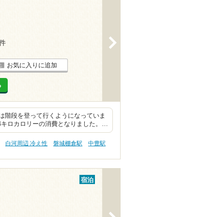
>
5件
お気に入りに追加
る
は階段を登って行くようになっていま
4キロカロリーの消費となりました。…
白河周辺 冷え性
磐城棚倉駅
中豊駅
宿泊
>