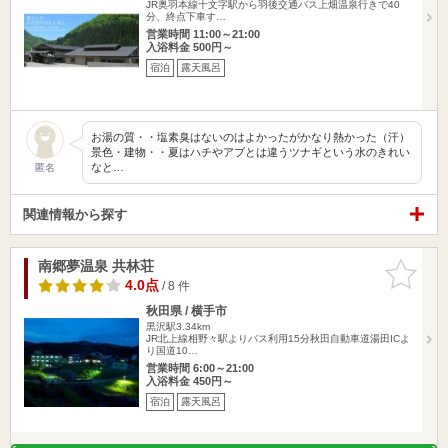
JR奥羽本線十文字駅から羽後交通バス上畑温泉行きで40
分、終点下車す…
営業時間 11:00～21:00
入浴料金 500円～
宿泊
露天風呂
お湯の質・・塩素臭はないのはよかったがかなり熱かった（汗）
景色・建物・・夏はハチやアブとは違うツナギという水のきれい
なと…
匿名
関連情報から探す
南郷夢温泉 共林荘
お気に入
りに追加
4.0点
/ 8 件
秋田県 / 横手市
黒沢駅3.34km
JR北上線相野々駅よりバス利用15分秋田自動車道湯田ICよ
り国道10…
営業時間 6:00～21:00
入浴料金 450円～
宿泊
露天風呂