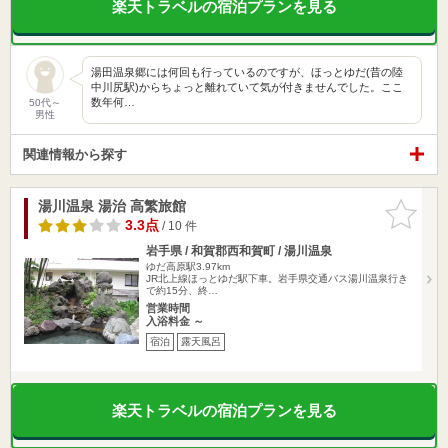
楽天トラベルの宿泊プランを見る
湯田温泉郷には何回も行っているのですが、ほっとゆだ(昔の陸
中川尻駅)からちょっと離れていて気が付きませんでした。ここ
数年何…
50代～
男性
関連情報から探す
湯川温泉 湯治 高繁旅館
お気に入
りに追加
3.3点
/ 10 件
岩手県 / 和賀郡西和賀町 / 湯川温泉
ゆだ高原駅3.97km
JR北上線ほっとゆだ駅下車。岩手県交通バス湯川温泉行き
で約15分、終…
営業時間
入浴料金 ～
宿泊
露天風呂
楽天トラベルの宿泊プランを見る