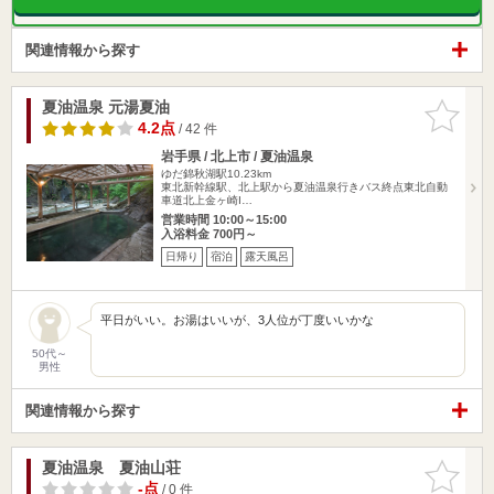
関連情報から探す
夏油温泉 元湯夏油
お気に入
りに追加
4.2点
/ 42 件
岩手県 / 北上市 / 夏油温泉
ゆだ錦秋湖駅10.23km
東北新幹線駅、北上駅から夏油温泉行きバス終点東北自動
車道北上金ヶ崎I…
営業時間 10:00～15:00
入浴料金 700円～
日帰り
宿泊
露天風呂
平日がいい。お湯はいいが、3人位が丁度いいかな
50代～
男性
関連情報から探す
夏油温泉 夏油山荘
お気に入
りに追加
-点
/ 0 件