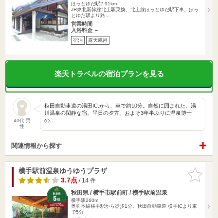
ほっとゆだ駅2.91km
JR東北新幹線北上駅乗換、北上線ほっとゆだ駅下車。ほっ
とゆだ駅より路…
営業時間
入浴料金 ～
宿泊
露天風呂
楽天トラベルの宿泊プランを見る
秋田自動車道の湯田IC.から、車で約10分。自然に囲まれた、湯
川温泉の閑静な宿。平日の夕方、およそ3年半ぶりに温泉博士
の…
40代 男
性
関連情報から探す
横手駅前温泉ゆうゆうプラザ
お気に入
りに追加
3.7点
/ 14 件
秋田県 / 横手市駅前町 / 横手駅前温泉
横手駅260m
奥羽本線横手駅から徒歩1分。秋田自動車道 横手ICより車
で5分