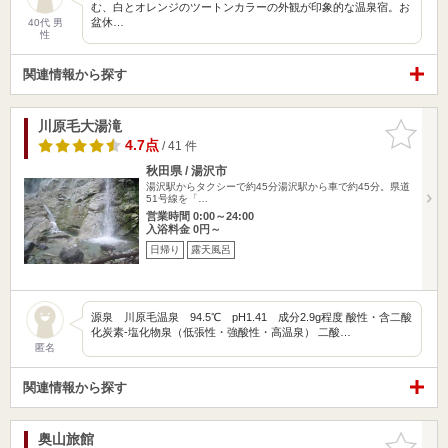
む、白とオレンジのツートンカラーの外観が印象的な温泉宿。お
盆休…
40代 男
性
関連情報から探す
川原毛大湯滝
お気に入
りに追加
4.7点
/ 41 件
秋田県 / 湯沢市
湯沢駅からタクシーで約45分湯沢駅から車で約45分。県道
51号線を「…
営業時間 0:00～24:00
入浴料金 0円～
日帰り
露天風呂
源泉 川原毛温泉 94.5℃ pH1.41 成分2.9g程度 酸性・含二酸
化炭素-塩化物泉（低張性・強酸性・高温泉） 二酸…
匿名
関連情報から探す
奥山旅館
お気に入