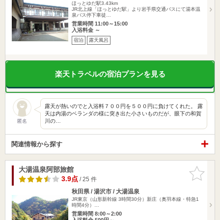
ほっとゆだ駅3.43km
JR北上線「ほっとゆだ駅」より岩手県交通バスにて湯本温
泉バス停下車徒…
営業時間 11:00～15:00
入浴料金 ～
宿泊
露天風呂
楽天トラベルの宿泊プランを見る
露天が熱いのでと入浴料７００円を５００円に負けてくれた。 露
天は内湯のベランダの様に突き出た小さいものだが、眼下の和賀
川の…
匿名
関連情報から探す
大湯温泉阿部旅館
お気に入
りに追加
3.9点
/ 25 件
秋田県 / 湯沢市 / 大湯温泉
JR東京（山形新幹線 3時間30分）新庄（奥羽本線・特急1
時間4分）…
営業時間 8:00～2:00
入浴料金 500円～