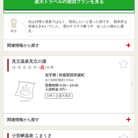
楽天トラベルの宿泊プランを見る
次は日帰り温泉ではなく、宿泊したいと思った宿です。 脱衣所も
浴場もきれいでした。 雪がチラチラ舞う中、ゆったり静かに露
天…
匿名
関連情報から探す
見立温泉見立の湯
お気に入
りに追加
-点
/ 0 件
岩手県 / 和賀郡西和賀町
ゆだ錦秋湖駅6.53km
営業時間 0:00～24:00
入浴料金 0円～
日帰り
露天風呂
関連情報から探す
小安峡温泉 こまくさ
お気に入