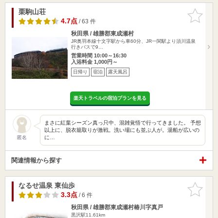
栗駒山荘
お気に入
りに追加
4.7点
/ 63 件
秋田県 / 雄勝郡東成瀬村
JR奥羽本線十文字駅から車60分、JR一関駅より須川温泉
行きバスで9…
営業時間 10:00～16:30
入浴料金 1,000円～
日帰り
宿泊
露天風呂
楽天トラベルの宿泊プランを見る
まさに紅葉シーズン真っ只中、混雑覚悟で行ってきました。 予想
以上に、脱衣籠取りが激戦。洗い場にも並ぶ人が。湯船が広いの
に…
匿名
関連情報から探す
なるせ温泉 東仙歩
お気に入
りに追加
3.3点
/ 6 件
秋田県 / 雄勝郡東成瀬村椿川字真戸
黒沢駅11.61km