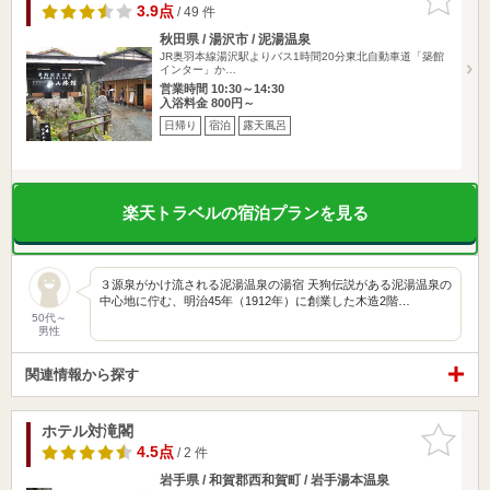
りに追加
3.9点
/ 49 件
秋田県 / 湯沢市 / 泥湯温泉
JR奥羽本線湯沢駅よりバス1時間20分東北自動車道「築館
インター」か…
営業時間 10:30～14:30
入浴料金 800円～
日帰り
宿泊
露天風呂
楽天トラベルの宿泊プランを見る
３源泉がかけ流される泥湯温泉の湯宿 天狗伝説がある泥湯温泉の
中心地に佇む、明治45年（1912年）に創業した木造2階…
50代～
男性
関連情報から探す
ホテル対滝閣
お気に入
りに追加
4.5点
/ 2 件
岩手県 / 和賀郡西和賀町 / 岩手湯本温泉