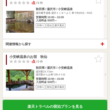
りに追加
-点
/ 0 件
秋田県 / 湯沢市 / 小安峡温泉
湯沢横手道路 湯沢インターより 車で約40分～50分
営業時間 10:00～15:00
入浴料金 500円～
日帰り
宿泊
露天風呂
関連情報から探す
小安峡温泉のお宿 秋仙
お気に入
りに追加
-点
/ 0 件
秋田県 / 湯沢市 / 小安峡温泉
湯沢駅23.71km
湯沢駅からお車で約４０分
営業時間 10:00～15:00
入浴料金 500円～
日帰り
宿泊
露天風呂
楽天トラベルの宿泊プランを見る