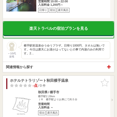
営業時間 10:00～22:00
入浴料金 1,200円～
日帰り
宿泊
露天風呂
楽天トラベルの宿泊プランを見る
横手駅前温泉ゆうゆうプラザ。日帰り1000円、タオルは無いで
す。今日は露天にお湯がはってないとの事で内湯のみの利用で
す。2…
～10代
女性
関連情報から探す
ホテルテトラリゾート秋田横手温泉
お気に入
りに追加
-点
/ 0 件
秋田県 / 横手市
横手駅2.26km
ＪＲ 横手駅よりお車にて約５分
営業時間
入浴料金 ～
宿泊
露天風呂