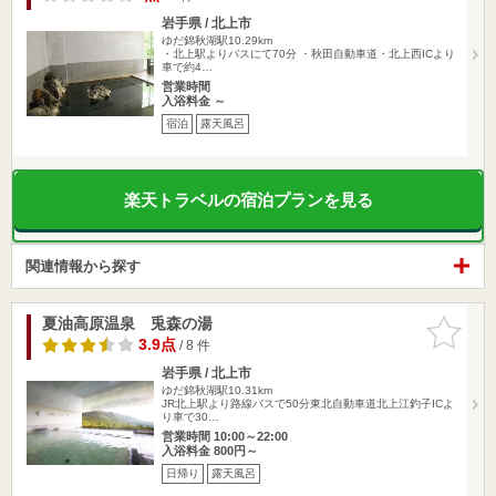
岩手県 / 北上市
ゆだ錦秋湖駅10.29km
・北上駅よりバスにて70分 ・秋田自動車道・北上西ICより
車で約4…
営業時間
入浴料金 ～
宿泊
露天風呂
楽天トラベルの宿泊プランを見る
関連情報から探す
夏油高原温泉 兎森の湯
お気に入
りに追加
3.9点
/ 8 件
岩手県 / 北上市
ゆだ錦秋湖駅10.31km
JR北上駅より路線バスで50分東北自動車道北上江釣子ICよ
り車で30…
営業時間 10:00～22:00
入浴料金 800円～
日帰り
露天風呂