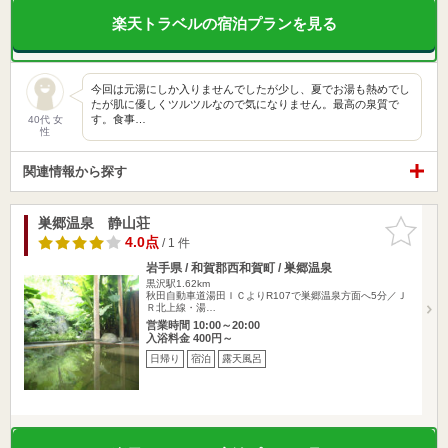
楽天トラベルの宿泊プランを見る
今回は元湯にしか入りませんでしたが少し、夏でお湯も熱めでし
たが肌に優しくツルツルなので気になりません。最高の泉質で
す。食事…
40代 女
性
関連情報から探す
巣郷温泉 静山荘
お気に入
りに追加
4.0点
/ 1 件
岩手県 / 和賀郡西和賀町 / 巣郷温泉
黒沢駅1.62km
秋田自動車道湯田ＩＣよりR107で巣郷温泉方面へ5分／Ｊ
Ｒ北上線・湯…
営業時間 10:00～20:00
入浴料金 400円～
日帰り
宿泊
露天風呂