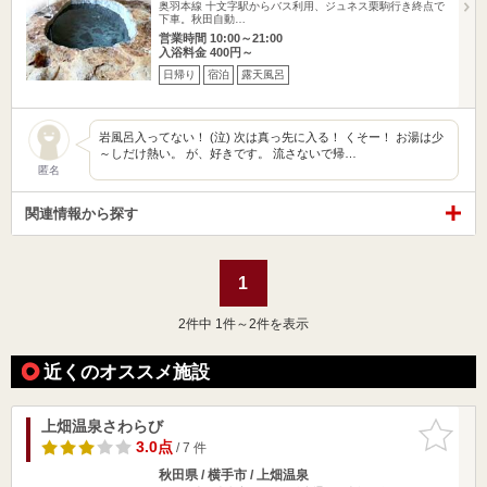
奥羽本線 十文字駅からバス利用、ジュネス栗駒行き終点で
下車。秋田自動…
営業時間 10:00～21:00
入浴料金 400円～
日帰り
宿泊
露天風呂
岩風呂入ってない！ (泣) 次は真っ先に入る！ くそー！ お湯は少
～しだけ熱い。 が、好きです。 流さないで帰…
匿名
関連情報から探す
1
2
件中 1件～2件を表示
近くのオススメ施設
上畑温泉さわらび
お気に入
りに追加
3.0点
/ 7 件
秋田県 / 横手市 / 上畑温泉