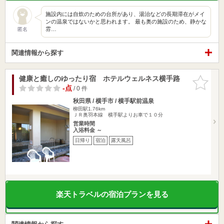
施設内には自炊のための台所があり、湯治などの長期滞在がメイ
ンの温泉ではないかと思われます。 最も奥の施設のため、静かな
雰…
匿名
関連情報から探す
健康と癒しのゆったり宿 ホテルウェルネス横手路
お気に入
りに追加
-点
/ 0 件
秋田県 / 横手市 / 横手駅前温泉
柳田駅1.76km
ＪＲ奥羽本線 横手駅よりお車で１０分
営業時間
入浴料金 ～
日帰り
宿泊
露天風呂
楽天トラベルの宿泊プランを見る