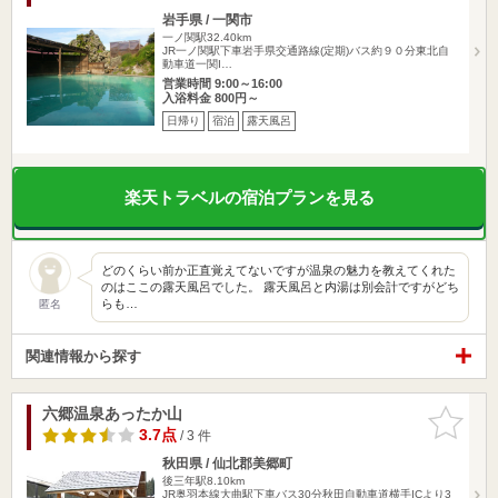
岩手県 / 一関市
一ノ関駅32.40km
JR一ノ関駅下車岩手県交通路線(定期)バス約９０分東北自
動車道一関I…
営業時間 9:00～16:00
入浴料金 800円～
日帰り
宿泊
露天風呂
楽天トラベルの宿泊プランを見る
どのくらい前か正直覚えてないですが温泉の魅力を教えてくれた
のはここの露天風呂でした。 露天風呂と内湯は別会計ですがどち
らも…
匿名
関連情報から探す
六郷温泉あったか山
お気に入
りに追加
3.7点
/ 3 件
秋田県 / 仙北郡美郷町
後三年駅8.10km
JR奥羽本線大曲駅下車バス30分秋田自動車道横手ICより3