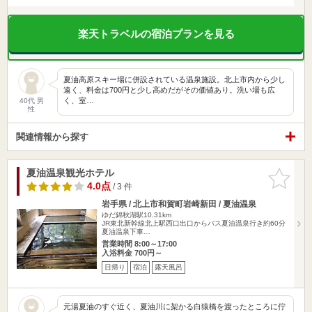
楽天トラベルの宿泊プランを見る
夏油高原スキー場に併設されている温泉施設。北上市内から少し
遠く、料金は700円と少し高めだがその価値あり。洗い場も広
く、室…
40代 男
性
関連情報から探す
夏油温泉観光ホテル
お気に入
りに追加
4.0点
/ 3 件
岩手県 / 北上市和賀町岩崎新田 / 夏油温泉
ゆだ錦秋湖駅10.31km
JR東北新幹線北上駅西口出口からバス夏油温泉行き約60分
夏油温泉下車…
営業時間 8:00～17:00
入浴料金 700円～
日帰り
宿泊
露天風呂
元湯夏油のすぐ近く、夏油川に架かる白猿橋を渡ったところに佇