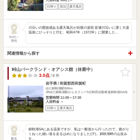
日帰り
宿泊
露天風呂
川沿いの開放感ある露天風呂が自慢の湯宿 皆瀬川沿いに湧く大湯
温泉にひっそりと佇む、昭和47年（1972年）に開業した…
50代～
男性
関連情報から探す
峠山パークランド・オアシス館（休業中）
お気に入
りに追加
3.0点
/ 8 件
岩手県 / 和賀郡西和賀町
ゆだ錦秋湖駅886m
JRゆだ錦秋湖駅からタクシー5分秋田自動車道錦秋湖SA内
営業時間 11:00～17:30
入浴料金 ～
日帰り
露天風呂
錦秋湖SAにある温泉ですが、私は一般道から行ったので、曲がり
くねった細い道を走るはめになりました(汗)。錦秋湖畔の山並み
を…
匿名