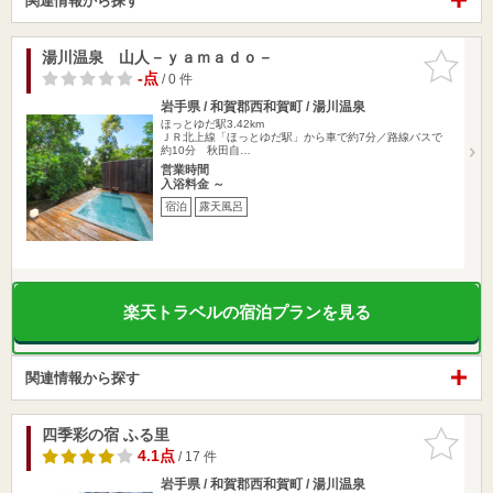
関連情報から探す
湯川温泉 山人－ｙａｍａｄｏ－
お気に入
りに追加
-点
/ 0 件
岩手県 / 和賀郡西和賀町 / 湯川温泉
ほっとゆだ駅3.42km
ＪＲ北上線「ほっとゆだ駅」から車で約7分／路線バスで
約10分 秋田自…
営業時間
入浴料金 ～
宿泊
露天風呂
楽天トラベルの宿泊プランを見る
関連情報から探す
四季彩の宿 ふる里
お気に入
りに追加
4.1点
/ 17 件
岩手県 / 和賀郡西和賀町 / 湯川温泉