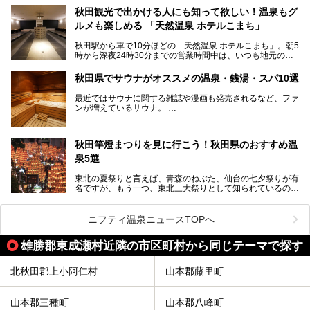
界自然遺産に登録された白神山地のほか、多くの国立公園・
秋田観光で出かける人にも知って欲しい！温泉もグ
国定公園を擁しています。
ルメも楽しめる 「天然温泉 ホテルこまち」
「あきたこまち」に代表される米の生産量は国内第3位。米
どころ・酒どころとして知られ、比内地鶏・きりたんぽ鍋・
秋田駅から車で10分ほどの「天然温泉 ホテルこまち」。朝5
ハタハタ・しょっつる（魚醤）といった独特の食材も豊富で
時から深夜24時30分までの営業時間中は、いつも地元の人
す。
で賑わっている人気の温泉施設です。宿泊も可能で、温泉や
夏の「秋田竿燈（かんとう）まつり」や男鹿市の「なまは
岩盤浴入り放題なのに1泊3,500円からと破格の安さ！
げ」など、全国的に有名な催しも多い秋田県。観光旅行にも
秋田県でサウナがオススメの温泉・銭湯・スパ10選
観光にも便利な「天然温泉 ホテルこまち」の魅力をたっぷ
役立つ、県内のおすすめスーパー銭湯＆立ち寄り湯情報をご
りお届けします。
紹介します。
最近ではサウナに関する雑誌や漫画も発売されるなど、ファ
ンが増えているサウナ。
しかしサウナは一口にサウナと言っても、ドライサウナ、ス
チームサウナ、塩サウナなどが存在し、施設によって様々な
秋田竿燈まつりを見に行こう！秋田県のおすすめ温
こだわりを持つ施設も増えています。
泉5選
今回はそんな今話題のサウナが楽しめる、秋田県内にあるオ
ススメ温泉・銭湯・スパを10件まとめてご紹介します。
東北の夏祭りと言えば、青森のねぶた、仙台の七夕祭りが有
名ですが、もう一つ、東北三大祭りとして知られているのが
秋田の竿燈祭りです。
毎年8月3日から6日に行われる「秋田竿燈まつり」は、たく
ニフティ温泉ニュースTOPへ
さんの提灯をぶらさげた大きな竿燈を「ドッコイショ」の掛
け声にあわせて秋田駅周辺を練り歩きます。
雄勝郡東成瀬村近隣の市区町村から同じテーマで探す
竿燈の数は230本、１万個の提灯がまるで天の川のように連
なり、秋田の夜を照らします。
北秋田郡上小阿仁村
山本郡藤里町
竿燈まつりを見た後は、秋田の温泉で骨休め。秋田美人を生
み出す温泉がたくさんありますよ！
山本郡三種町
山本郡八峰町