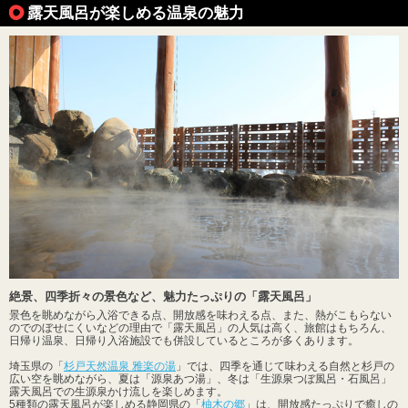
露天風呂が楽しめる温泉の魅力
絶景、四季折々の景色など、魅力たっぷりの「露天風呂」
景色を眺めながら入浴できる点、開放感を味わえる点、また、熱がこもらない
のでのぼせにくいなどの理由で「露天風呂」の人気は高く、旅館はもちろん、
日帰り温泉、日帰り入浴施設でも併設しているところが多くあります。
埼玉県の「
杉戸天然温泉 雅楽の湯
」では、四季を通じて味わえる自然と杉戸の
広い空を眺めながら、夏は「源泉あつ湯」、冬は「生源泉つぼ風呂・石風呂」
露天風呂での生源泉かけ流しを楽しめます。
5種類の露天風呂が楽しめる静岡県の「
柚木の郷
」は、開放感たっぷりで癒しの