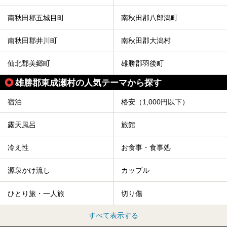
秋田に出かけて、夏の暑さを祭りで吹き飛ばしましょう！
今回は秋田県のおすすめ温泉をご紹介します！
南秋田郡五城目町
南秋田郡八郎潟町
南秋田郡井川町
南秋田郡大潟村
仙北郡美郷町
雄勝郡羽後町
雄勝郡東成瀬村の人気テーマから探す
宿泊
格安（1,000円以下）
露天風呂
旅館
冷え性
お食事・食事処
源泉かけ流し
カップル
ひとり旅・一人旅
切り傷
すべて表示する