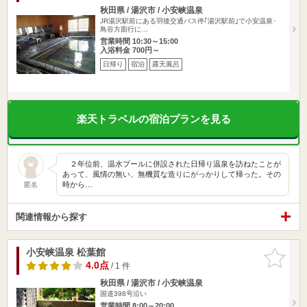
秋田県 / 湯沢市 / 小安峡温泉
JR湯沢駅前にある羽後交通バス停｢湯沢駅前｣で小安温泉･
鳥谷方面行に…
営業時間 10:30～15:00
入浴料金 700円～
日帰り
宿泊
露天風呂
楽天トラベルの宿泊プランを見る
２年位前、温水プールに併設された日帰り温泉を訪ねたことが
あって、風情の無い、無機質な造りにがっかりして帰った。その
時から…
匿名
関連情報から探す
小安峡温泉 松葉館
お気に入
りに追加
4.0点
/ 1 件
秋田県 / 湯沢市 / 小安峡温泉
国道398号沿い
営業時間 8:00～20:00