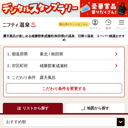
購入済チケットはこちら
ログイン
履歴
メニュー
露天風呂が楽しめる雄勝郡東成瀬村(秋田県)の温泉、日帰り温泉、スーパー銭湯おすす
め
1. 都道府県
東北 / 秋田県
2. 市区町村
雄勝郡東成瀬村
3. こだわり条件
露天風呂
こだわり条件を変更する
リストから探す
地図から探す