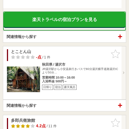
楽天トラベルの宿泊プランを見る
関連情報から探す
とことん山
お気に入
りに追加
-点
/ 1 件
秋田県 / 湯沢市
JR湯沢駅から小安温泉行きバスで80分湯沢横手道路湯沢IC
より50分…
営業時間 10:00～16:00
入浴料金 500円～
日帰り
宿泊
露天風呂
関連情報から探す
多郎兵衛旅館
お気に入
りに追加
4.2点
/ 11 件