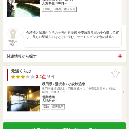
入浴料金 600円～
日帰り
宿泊
露天風呂
金精様と温泉から活力を授かる湯宿 小安峡温泉街の中心部に位置
し、美しい皆瀬川のほとりに佇む、サーモンピンク色の鉄筋3…
50代～
男性
関連情報から探す
元湯くらぶ
お気に入
りに追加
3.4点
/ 5 件
秋田県 / 湯沢市 / 小安峡温泉
奥羽本線湯沢駅より羽後交通バス「小安温泉行き」で約1
時間、バス停「元…
営業時間
入浴料金 ～
宿泊
露天風呂