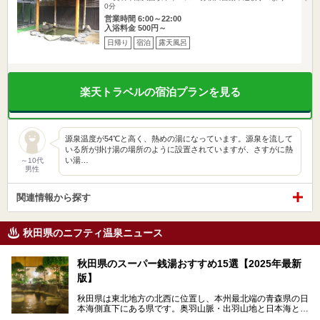
0分
営業時間 6:00～22:00
入浴料金 500円～
日帰り
宿泊
露天風呂
楽天トラベルの宿泊プランを見る
源泉温度が54℃と高く、熱めの湯になっています。源泉を流して
いる所が掛け湯の場所のように設置されていますが、さすがに熱
い湯…
～10代
男性
関連情報から探す
秋田県のニフティ温泉ニュース
秋田県のスーパー銭湯おすすめ15選【2025年最新
版】
秋田県は東北地方の北西に位置し、本州最北端の青森県の日
本海側直下にある県です。奥羽山脈・出羽山地と日本海とい
う、厳しくも雄大な自然に囲まれたエリアで、ユネスコの世