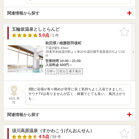
関連情報から探す
五輪坂温泉としとらんど
お気に入
りに追加
5.0点
/ 1 件
秋田県 / 雄勝郡羽後町
下湯沢駅9.45km
JR奥羽本線湯沢駅より車20分湯沢横手道路湯沢ICより20
分
営業時間 10:00～21:00
入浴料金 600円～
日帰り
宿泊
露天風呂
3階に浴場が有り眺めが非常に良く気持ちよく入浴できました。
サウナTVは有りませんが広く、綺麗でとても良い。 風呂上がり
も…
40代 男
性
関連情報から探す
須川高原温泉（すかわこうげんおんせん）
お気に入
りに追加
4.5点
/ 58 件