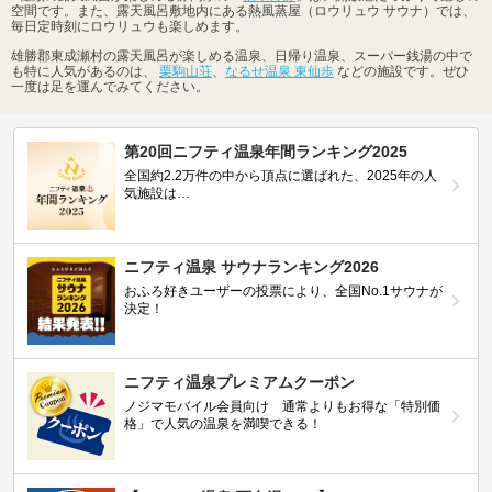
空間です。また、露天風呂敷地内にある熱風蒸屋（ロウリュウ サウナ）では、
毎日定時刻にロウリュウも楽しめます。
雄勝郡東成瀬村の露天風呂が楽しめる温泉、日帰り温泉、スーパー銭湯の中で
も特に人気があるのは、
栗駒山荘
、
なるせ温泉 東仙歩
などの施設です。ぜひ
一度は足を運んでみてください。
第20回ニフティ温泉年間ランキング2025
全国約2.2万件の中から頂点に選ばれた、2025年の人
気施設は…
ニフティ温泉 サウナランキング2026
おふろ好きユーザーの投票により、全国No.1サウナが
決定！
ニフティ温泉プレミアムクーポン
ノジマモバイル会員向け 通常よりもお得な「特別価
格」で人気の温泉を満喫できる！