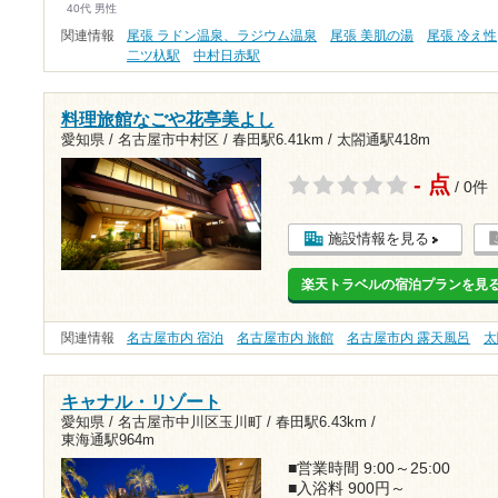
40代 男性
関連情報
尾張 ラドン温泉、ラジウム温泉
尾張 美肌の湯
尾張 冷え性
二ツ杁駅
中村日赤駅
料理旅館なごや花亭美よし
愛知県 / 名古屋市中村区 /
春田駅6.41km
/
太閤通駅418m
- 点
/ 0件
施設情報を見る
楽天トラベルの宿泊プランを見
関連情報
名古屋市内 宿泊
名古屋市内 旅館
名古屋市内 露天風呂
太
キャナル・リゾート
愛知県 / 名古屋市中川区玉川町 /
春田駅6.43km
/
東海通駅964m
■営業時間 9:00～25:00
■入浴料 900円～