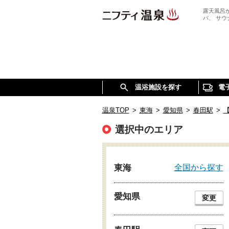
露天風呂
パ、 サ
温浴施設を探す
電
温泉TOP
>
東海
>
愛知県
>
春田駅
>
選択中のエリア
全国から探す
東海
愛知県
変更