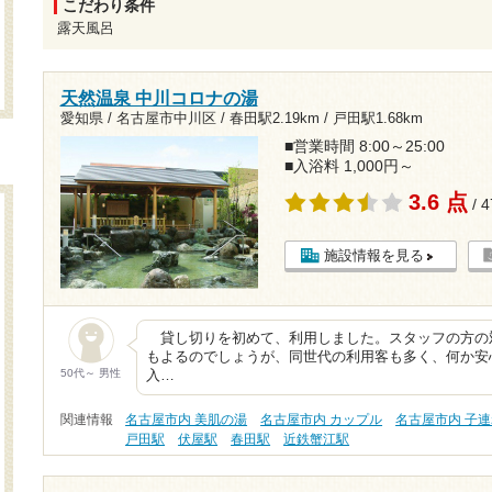
こだわり条件
露天風呂
天然温泉 中川コロナの湯
愛知県 / 名古屋市中川区 /
春田駅2.19km
/
戸田駅1.68km
■営業時間 8:00～25:00
■入浴料 1,000円～
3.6 点
/ 
施設情報を見る
貸し切りを初めて、利用しました。スタッフの方の
もよるのでしょうが、同世代の利用客も多く、何か安
50代～ 男性
入…
関連情報
名古屋市内 美肌の湯
名古屋市内 カップル
名古屋市内 子連
戸田駅
伏屋駅
春田駅
近鉄蟹江駅