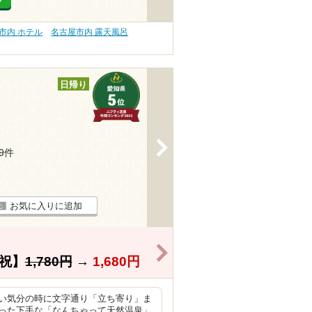
市内 ホテル
名古屋市内 露天風呂
日帰り
>
39件
お気に入りに追加
>
祝】
1,780円
→
1,680円
い気分の時に文字通り「立ち寄り」ま
った下手な「なんちゃって天然温泉」