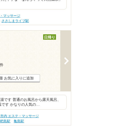
テ・マッサージ
ささしまライブ駅
日帰り
>
1件
お気に入りに追加
湯です 普通のお風呂から露天風呂、
温です かなりの人気の…
市内 エステ・マッサージ
枇杷島駅
亀島駅