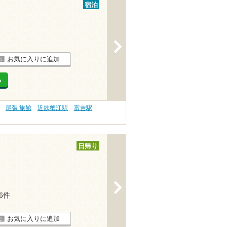
宿泊
>
お気に入りに追加
る
尾張 旅館
近鉄蟹江駅
富吉駅
日帰り
>
46件
お気に入りに追加