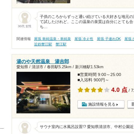
子供のころからずっと通い続けている大好きな地元の
て試したけれど、ここの温泉の泉質は自分にとても合
30代 女性
ち…
関連情報
尾張 単純温泉・単純泉
尾張 冷え性
尾張 子連れOK
尾張
近鉄蟹江駅
蟹江駅
湯のや天然温泉 湯吉郎
愛知県 / 清須市 /
春田駅5.25km
/
新川橋駅1.53km
■営業時間 9:00～25:00
■入浴料 900円～
4.0 点
/ 
施設情報を見る
サウナ室内に水風呂設置!? 愛知県清須市、中村公園