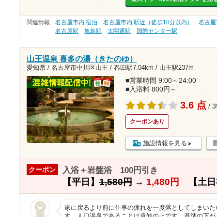
関連情報
名古屋市内 宿泊
名古屋市内 駅近（徒歩10分以内）
名古屋
名古屋駅
亀島駅
太閤通駅
国際センター駅
山王温泉 喜多の湯（きたのゆ）
愛知県 / 名古屋市中川区山王 /
春田駅7.04km
/
山王駅237m
■営業時間 9:00～24:00
■入浴料 800円～
3.6 点
/ 
クーポンあり
施設情報を見る
入浴＋岩盤浴 100円引き
クーポン
【平日】
1,580円
→
1,480円
【土日
家に戻るより前に仕事の疲れを一度落としてしまいた
す。人口温泉であることは承知の上です。基準の下が