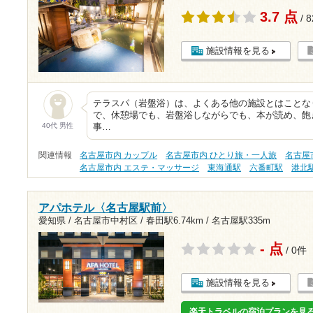
3.7 点
/ 
施設情報を見る
テラスパ（岩盤浴）は、よくある他の施設とはことな
で、休憩場でも、岩盤浴しながらでも、本が読め、飽
40代 男性
事…
関連情報
名古屋市内 カップル
名古屋市内 ひとり旅・一人旅
名古屋
名古屋市内 エステ・マッサージ
東海通駅
六番町駅
港北
アパホテル〈名古屋駅前〉
愛知県 / 名古屋市中村区 /
春田駅6.74km
/
名古屋駅335m
- 点
/ 0件
施設情報を見る
楽天トラベルの宿泊プランを見