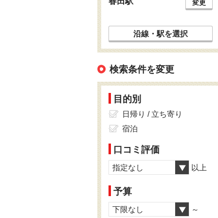
春田駅
変更
沿線・駅を選択
検索条件を変更
目的別
日帰り / 立ち寄り
宿泊
口コミ評価
指定なし
以上
予算
下限なし
～