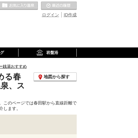
お気に入りの温泉
最近の履歴
ログイン
ID作成
グ
岩盤浴
ー銭湯おすすめ
める春
地図から探す
温泉、ス
。このページでは春田駅から直線距離で
介します。