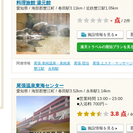
料理旅館 湯元館
愛知県 / 海部郡蟹江町 /
春田駅3.11km
/
近鉄蟹江駅1.05km
- 点
/ 2件
施設情報を見る
楽天トラベルの宿泊プランを見
関連情報
尾張 単純温泉・単純泉
尾張 宿泊
尾張 エステ・マッサージ
蟹江駅
永和駅
尾張温泉東海センター
愛知県 / 海部郡蟹江町 /
春田駅3.52km
/
永和駅1.14km
■営業時間 13:00～23:00
■入浴料 700円～
3.8 点
/ 
施設情報を見る