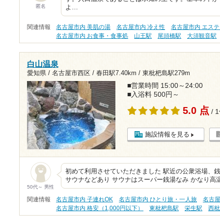
匿名
よ…
関連情報
名古屋市内 美肌の湯
名古屋市内 冷え性
名古屋市内 エス
名古屋市内 お食事・食事処
山王駅
尾頭橋駅
大須観音駅
白山温泉
愛知県 / 名古屋市西区 /
春田駅7.40km
/
東枇杷島駅279m
■営業時間 15:00～24:00
■入浴料 500円～
5.0 点
/ 
施設情報を見る
初めて利用させていただきました 駅近の公衆浴場、銭
サウナなどあり サウナはスーパー銭湯なみ かなり高
50代～ 男性
関連情報
名古屋市内 子連れOK
名古屋市内 ひとり旅・一人旅
名古屋
名古屋市内 格安（1,000円以下）
東枇杷島駅
栄生駅
西