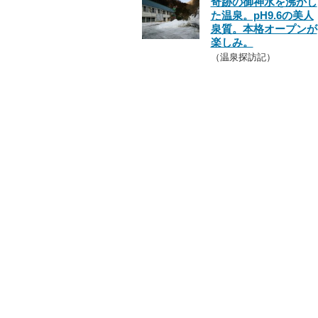
奇跡の御神水を沸かし
た温泉。pH9.6の美人
泉質。本格オープンが
楽しみ。
（温泉探訪記）