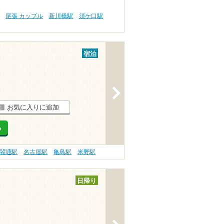
尾張 カップル
新川橋駅
須ケ口駅
宿泊
>
お気に入りに追加
る
閤通駅
名古屋駅
亀島駅
米野駅
日帰り
>