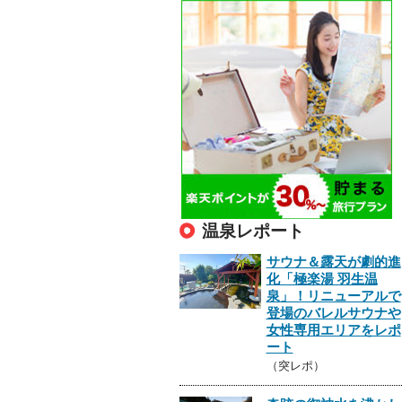
温泉レポート
サウナ＆露天が劇的進
化「極楽湯 羽生温
泉」！リニューアルで
登場のバレルサウナや
女性専用エリアをレポ
ート
（突レポ）