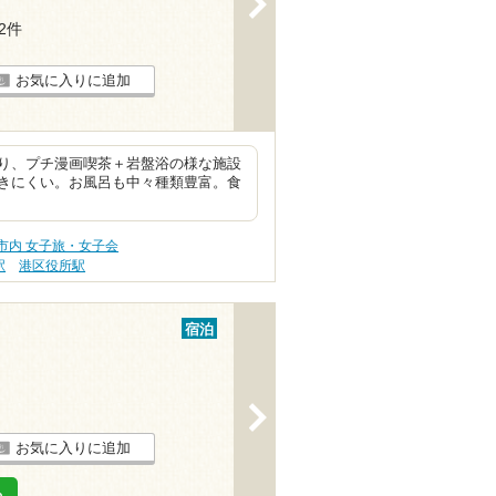
82件
お気に入りに追加
り、プチ漫画喫茶＋岩盤浴の様な施設
きにくい。お風呂も中々種類豊富。食
市内 女子旅・女子会
駅
港区役所駅
宿泊
>
お気に入りに追加
る