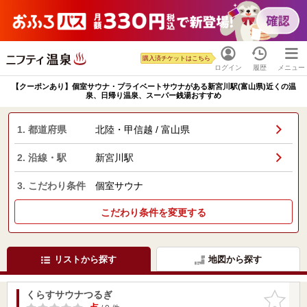
購入済チケットはこちら
ログイン
履歴
メニュー
【クーポンあり】個室サウナ・プライベートサウナがある新宮川駅(富山県)近くの温
泉、日帰り温泉、スーパー銭湯おすすめ
1. 都道府県
北陸・甲信越 / 富山県
2. 沿線・駅
新宮川駅
3. こだわり条件
個室サウナ
こだわり条件を変更する
リストから探す
地図から探す
くらすサウナつるぎ
お気に入
りに追加