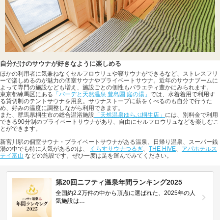
自分だけのサウナが好きなように楽しめる
ほかの利用者に気兼ねなくセルフロウリュや寝サウナができるなど、ストレスフリ
ーで楽しめるのが魅力の個室サウナやプライベートサウナ。近年のサウナブームに
よって専門の施設なども増え、施設ごとの個性もバラエティ豊かにみられます。
東京都練馬区にある
「バーデと天然温泉 豊島園 庭の湯」
では、水着着用で利用す
る貸切制のテントサウナを用意。サウナストーブに薪をくべるのも自分で行うた
め、好みの温度に調整しながら利用できます。
また、群馬県桐生市の総合温浴施設
「天然温泉ゆらぶ桐生店」
には、別料金で利用
できる90分制のプライベートサウナがあり、自由にセルフロウリュなどを楽しむこ
とができます。
新宮川駅の個室サウナ・プライベートサウナがある温泉、日帰り温泉、スーパー銭
湯の中でも特に人気があるのは、
くらすサウナつるぎ
、
THE HIVE
、
アパホテルス
テイ富山
などの施設です。ぜひ一度は足を運んでみてください。
第20回ニフティ温泉年間ランキング2025
全国約2.2万件の中から頂点に選ばれた、2025年の人
気施設は…