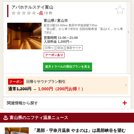
アパホテルステイ富山
お気に入
りに追加
-点
/ 0 件
富山県 / 富山市
新宮川駅10.80km
奥田中学校前駅735m
「富山駅」から車で約5分 北陸自動車道「富山I.C.」から車
で約2…
営業時間 11:00～21:00
入浴料金 1,200円～
日帰り
宿泊
個室サウナ
クーポンあり
楽天トラベルの宿泊プランを見る
日帰りサウナプラン割引
クーポン
通常
1,200円
→
1,000円（200円お得！）
関連情報から探す
富山県のニフティ温泉ニュース
「黒部・宇奈月温泉 やまのは」は黒部峡谷を望む