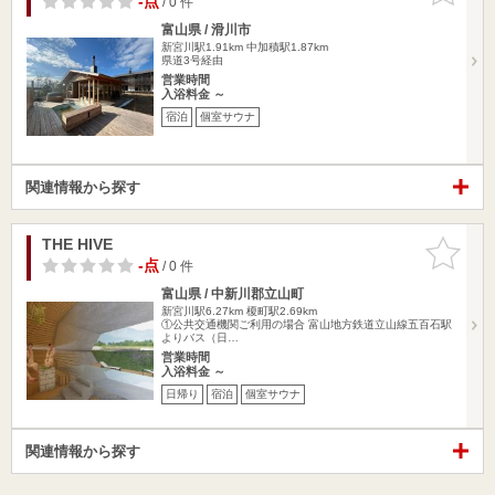
-点
/ 0 件
富山県 / 滑川市
新宮川駅1.91km
中加積駅1.87km
県道3号経由
営業時間
入浴料金 ～
宿泊
個室サウナ
関連情報から探す
THE HIVE
お気に入
りに追加
-点
/ 0 件
富山県 / 中新川郡立山町
新宮川駅6.27km
榎町駅2.69km
①公共交通機関ご利用の場合 富山地方鉄道立山線五百石駅
よりバス（日…
営業時間
入浴料金 ～
日帰り
宿泊
個室サウナ
関連情報から探す