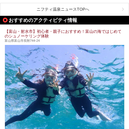
波」、ユネスコ無形文化遺産 城端曳山祭で知られる越中の
小京都・城端と、とても魅力的な観光スポットがたくさんあ
ります。
ニフティ温泉ニュースTOPへ
城端の郊外に建つ里山オーベルジュ＆温泉ウェルネススパ
おすすめのアクティビティ情報
「桜ヶ池クアガーデン」に泊まって、歴史の旅にお出かけし
てみませんか？
【富山・射水市】初心者・親子におすすめ！富山の海ではじめて
のシュノーケリング体験
富山県富山市長附744-24