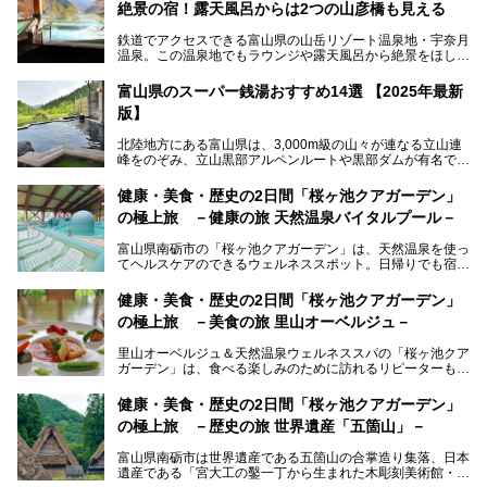
絶景の宿！露天風呂からは2つの山彦橋も見える
鉄道でアクセスできる富山県の山岳リゾート温泉地・宇奈月
温泉。この温泉地でもラウンジや露天風呂から絶景をほしい
ままにする絶好の地に建つ宿がORIX HOTELS & RESORTS
の「黒部・宇奈月温泉 やまのは」。
富山県のスーパー銭湯おすすめ14選 【2025年最新
版】
自慢の眺望、温泉、居心地の良い客室、ビュッフェ式の食事
など、実際に泊まってみた体験を中心に詳しく紹介しちゃい
北陸地方にある富山県は、3,000m級の山々が連なる立山連
ます。日常から少し離れて、山懐で自然に癒されたいと思う
峰をのぞみ、立山黒部アルペンルートや黒部ダムが有名で
方にぴったりの温泉です。冬なら雪景色も絵になりますよ。
す。また、氷見港をはじめとする富山湾に揚がる、きときと
の（新鮮な）海の幸も見逃せません！
───
健康・美食・歴史の2日間「桜ヶ池クアガーデン」
提供元：オリックス・ホテルマネジメント株式会社【PR】
の極上旅 －健康の旅 天然温泉バイタルプール－
北陸新幹線が開業し、実は東京からも2時間ほどでアクセス
この記事は黒部・宇奈月温泉 やまのはのPR記事です。
できる富山県の、おすすめスーパー銭湯をご紹介します。質
富山県南砺市の「桜ヶ池クアガーデン」は、天然温泉を使っ
のいい天然温泉が豊富で、すぐにでも出かけたくなる施設が
てヘルスケアのできるウェルネススポット。日帰りでも宿泊
満載ですよ。
でも天然温泉バイタルプールやサウナ、露天風呂を利用でき
るので、ゆったり楽しみながら美しく健康に。
健康・美食・歴史の2日間「桜ヶ池クアガーデン」
の極上旅 －美食の旅 里山オーベルジュ－
そんな「桜ヶ池クアガーデン」の天然温泉バイタルプールと
大浴場・露天風呂を、宿泊して体験してきたので詳しくレポ
里山オーベルジュ＆天然温泉ウェルネススパの「桜ヶ池クア
ートしたいと思います。
ガーデン」は、食べる楽しみのために訪れるリピーターも多
い温泉です。館内のレストラン「ジョウハナーレ」では、
月、水はフレンチ、火、木は和食、土日はその両方がランチ
健康・美食・歴史の2日間「桜ヶ池クアガーデン」
とディナーで味わえます。オリジナルのスイーツも評判で
の極上旅 －歴史の旅 世界遺産「五箇山」－
す。
富山県南砺市は世界遺産である五箇山の合掌造り集落、日本
そんな「桜ヶ池クアガーデン」に宿泊して、食を満喫してき
遺産である「宮大工の鑿一丁から生まれた木彫刻美術館・井
たのでじっくりご紹介します！