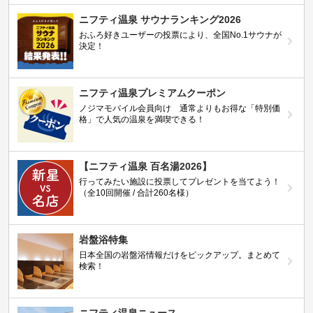
ニフティ温泉 サウナランキング2026
おふろ好きユーザーの投票により、全国No.1サウナが
決定！
ニフティ温泉プレミアムクーポン
ノジマモバイル会員向け 通常よりもお得な「特別価
格」で人気の温泉を満喫できる！
【ニフティ温泉 百名湯2026】
行ってみたい施設に投票してプレゼントを当てよう！
（全10回開催 / 合計260名様）
岩盤浴特集
日本全国の岩盤浴情報だけをピックアップ。まとめて
検索！