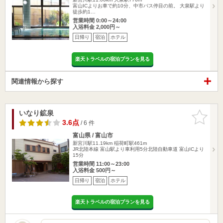
富山ICよりお車で約10分、中市バス停目の前。 大泉駅より
徒歩約1…
営業時間 0:00～24:00
入浴料金 2,000円～
日帰り
宿泊
ホテル
楽天トラベルの宿泊プランを見る
関連情報から探す
いなり鉱泉
お気に入
りに追加
3.6点
/ 6 件
富山県 / 富山市
新宮川駅11.19km
稲荷町駅461m
JR北陸本線 富山駅より車利用5分北陸自動車道 富山ICより
15分
営業時間 11:00～23:00
入浴料金 500円～
日帰り
宿泊
ホテル
楽天トラベルの宿泊プランを見る