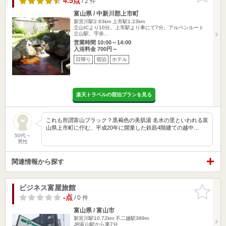
4.5点
/ 2 件
富山県 / 中新川郡上市町
新宮川駅2.63km
上市駅1.23km
立山ICより10分。上市駅より車にて7分。アルペンルート
立山駅、宇奈…
営業時間 10:00～14:00
入浴料金 700円～
日帰り
宿泊
ホテル
楽天トラベルの宿泊プランを見る
これも所謂富山ブラック？黒褐色の美肌湯 名水の里といわれる富
山県上市町に佇む、平成20年に開業した鉄筋4階建ての越中…
50代～
男性
関連情報から探す
ビジネス富屋旅館
お気に入
りに追加
-点
/ 0 件
富山県 / 富山市
新宮川駅10.72km
不二越駅389m
JR富山駅から車7分