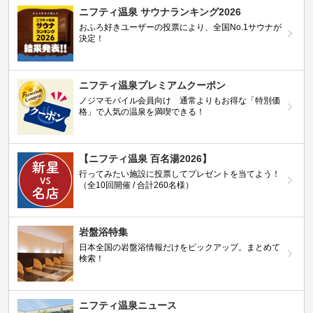
ニフティ温泉 サウナランキング2026
おふろ好きユーザーの投票により、全国No.1サウナが
決定！
ニフティ温泉プレミアムクーポン
ノジマモバイル会員向け 通常よりもお得な「特別価
格」で人気の温泉を満喫できる！
【ニフティ温泉 百名湯2026】
行ってみたい施設に投票してプレゼントを当てよう！
（全10回開催 / 合計260名様）
岩盤浴特集
日本全国の岩盤浴情報だけをピックアップ。まとめて
検索！
ニフティ温泉ニュース