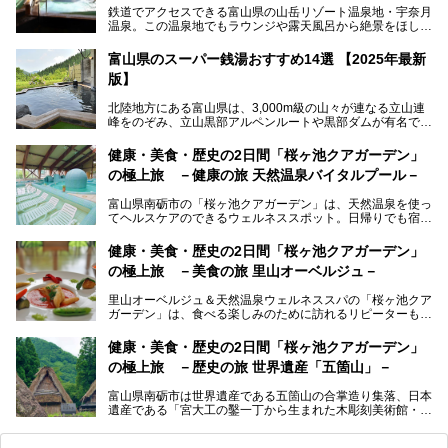
鉄道でアクセスできる富山県の山岳リゾート温泉地・宇奈月
温泉。この温泉地でもラウンジや露天風呂から絶景をほしい
ままにする絶好の地に建つ宿がORIX HOTELS & RESORTS
の「黒部・宇奈月温泉 やまのは」。
富山県のスーパー銭湯おすすめ14選 【2025年最新
版】
自慢の眺望、温泉、居心地の良い客室、ビュッフェ式の食事
など、実際に泊まってみた体験を中心に詳しく紹介しちゃい
北陸地方にある富山県は、3,000m級の山々が連なる立山連
ます。日常から少し離れて、山懐で自然に癒されたいと思う
峰をのぞみ、立山黒部アルペンルートや黒部ダムが有名で
方にぴったりの温泉です。冬なら雪景色も絵になりますよ。
す。また、氷見港をはじめとする富山湾に揚がる、きときと
の（新鮮な）海の幸も見逃せません！
───
健康・美食・歴史の2日間「桜ヶ池クアガーデン」
提供元：オリックス・ホテルマネジメント株式会社【PR】
の極上旅 －健康の旅 天然温泉バイタルプール－
北陸新幹線が開業し、実は東京からも2時間ほどでアクセス
この記事は黒部・宇奈月温泉 やまのはのPR記事です。
できる富山県の、おすすめスーパー銭湯をご紹介します。質
富山県南砺市の「桜ヶ池クアガーデン」は、天然温泉を使っ
のいい天然温泉が豊富で、すぐにでも出かけたくなる施設が
てヘルスケアのできるウェルネススポット。日帰りでも宿泊
満載ですよ。
でも天然温泉バイタルプールやサウナ、露天風呂を利用でき
るので、ゆったり楽しみながら美しく健康に。
健康・美食・歴史の2日間「桜ヶ池クアガーデン」
の極上旅 －美食の旅 里山オーベルジュ－
そんな「桜ヶ池クアガーデン」の天然温泉バイタルプールと
大浴場・露天風呂を、宿泊して体験してきたので詳しくレポ
里山オーベルジュ＆天然温泉ウェルネススパの「桜ヶ池クア
ートしたいと思います。
ガーデン」は、食べる楽しみのために訪れるリピーターも多
い温泉です。館内のレストラン「ジョウハナーレ」では、
月、水はフレンチ、火、木は和食、土日はその両方がランチ
健康・美食・歴史の2日間「桜ヶ池クアガーデン」
とディナーで味わえます。オリジナルのスイーツも評判で
の極上旅 －歴史の旅 世界遺産「五箇山」－
す。
富山県南砺市は世界遺産である五箇山の合掌造り集落、日本
そんな「桜ヶ池クアガーデン」に宿泊して、食を満喫してき
遺産である「宮大工の鑿一丁から生まれた木彫刻美術館・井
たのでじっくりご紹介します！
波」、ユネスコ無形文化遺産 城端曳山祭で知られる越中の
小京都・城端と、とても魅力的な観光スポットがたくさんあ