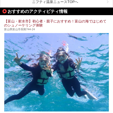
ります。
ニフティ温泉ニュースTOPへ
城端の郊外に建つ里山オーベルジュ＆温泉ウェルネススパ
おすすめのアクティビティ情報
「桜ヶ池クアガーデン」に泊まって、歴史の旅にお出かけし
てみませんか？
【富山・射水市】初心者・親子におすすめ！富山の海ではじめて
のシュノーケリング体験
富山県富山市長附744-24