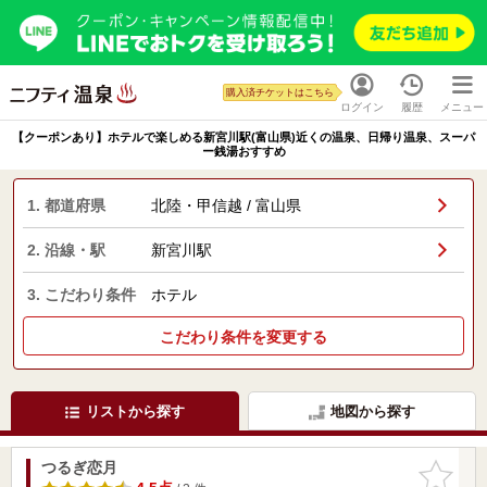
購入済チケットはこちら
ログイン
履歴
メニュー
【クーポンあり】ホテルで楽しめる新宮川駅(富山県)近くの温泉、日帰り温泉、スーパ
ー銭湯おすすめ
1. 都道府県
北陸・甲信越 / 富山県
2. 沿線・駅
新宮川駅
3. こだわり条件
ホテル
こだわり条件を変更する
リストから探す
地図から探す
つるぎ恋月
お気に入
りに追加