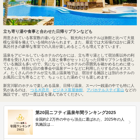
立ち寄り湯や食事と合わせた日帰りプランなども
用意されている客室数の違いなどから、観光向けのホテルは旅館と比べて大規
模な浴場を備えている傾向がみられます。また、最近では大浴場のほかに露天
風呂付きの豪華な客室での入浴が楽しめるところも増えてきています。
温泉をアピールしているホテルのなかには、立ち寄り湯として宿泊客以外の利
用者を受け入れていたり、入浴と食事がセットになった日帰りプランを提供し
ている施設も多いので、気になっているホテルの雰囲気を確かめるために使っ
てみたり、特別な日の食事会や温泉デートなどに利用したりするのもオスス
メ。たくさんのホテルが立ち並ぶ温泉地では、宿泊する施設とは別のホテルの
お風呂に立ち寄ることで、ちょっとした湯めぐりも楽しめます。
新宮川駅のホテルで楽しめる温泉、日帰り温泉、スーパー銭湯の中でも特に人
気があるのは、
つるぎ恋月
、
ビジネス富屋旅館
、
アパホテルステイ富山
などの
施設です。ぜひ一度は足を運んでみてください。
第20回ニフティ温泉年間ランキング2025
全国約2.2万件の中から頂点に選ばれた、2025年の人
気施設は…