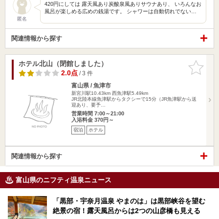
420円にしては 露天風あり炭酸泉風ありサウナあり、 いろんなお
風呂が楽しめる広めの銭湯です。 シャワーは自動切れでない…
匿名
関連情報から探す
ホテル北山（閉館しました）
お気に入
りに追加
2.0点
/ 3 件
富山県 / 魚津市
新宮川駅10.43km
西魚津駅5.49km
JR北陸本線魚津駅からタクシーで15分（JR魚津駅から送
迎あり、要予…
営業時間 7:00～21:00
入浴料金 370円～
宿泊
ホテル
関連情報から探す
富山県のニフティ温泉ニュース
「黒部・宇奈月温泉 やまのは」は黒部峡谷を望む
絶景の宿！露天風呂からは2つの山彦橋も見える