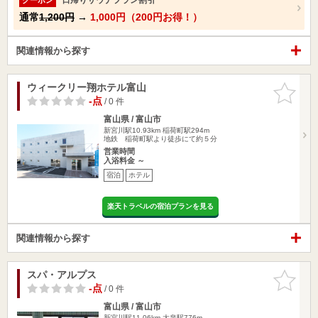
通常
1,200円
→
1,000円（200円お得！）
関連情報から探す
ウィークリー翔ホテル富山
お気に入
りに追加
-点
/ 0 件
富山県 / 富山市
新宮川駅10.93km
稲荷町駅294m
地鉄 稲荷町駅より徒歩にて約５分
営業時間
入浴料金 ～
宿泊
ホテル
楽天トラベルの宿泊プランを見る
関連情報から探す
スパ・アルプス
お気に入
りに追加
-点
/ 0 件
富山県 / 富山市
新宮川駅11.06km
大泉駅776m