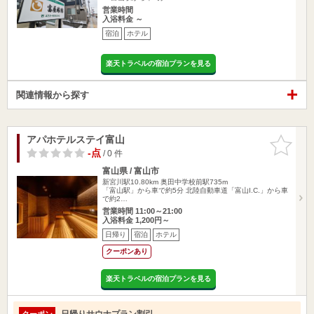
営業時間
入浴料金 ～
宿泊
ホテル
楽天トラベルの宿泊プランを見る
関連情報から探す
アパホテルステイ富山
お気に入
りに追加
-点
/ 0 件
富山県 / 富山市
新宮川駅10.80km
奥田中学校前駅735m
「富山駅」から車で約5分 北陸自動車道「富山I.C.」から車
で約2…
営業時間 11:00～21:00
入浴料金 1,200円～
日帰り
宿泊
ホテル
クーポンあり
楽天トラベルの宿泊プランを見る
日帰りサウナプラン割引
クーポン