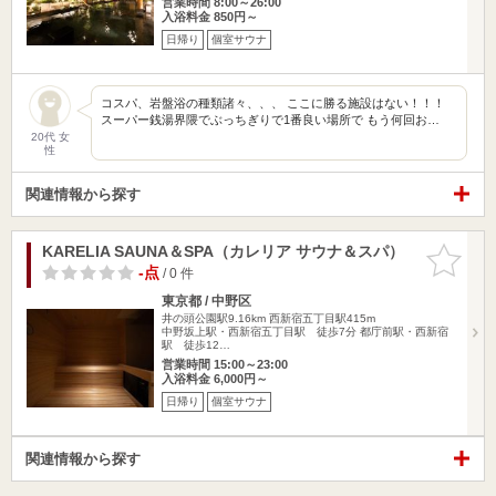
営業時間 8:00～26:00
入浴料金 850円～
日帰り
個室サウナ
コスパ、岩盤浴の種類諸々、、、 ここに勝る施設はない！！！
スーパー銭湯界隈でぶっちぎりで1番良い場所で もう何回お…
20代 女
性
関連情報から探す
KARELIA SAUNA＆SPA（カレリア サウナ＆スパ）
お気に入
りに追加
-点
/ 0 件
東京都 / 中野区
井の頭公園駅9.16km
西新宿五丁目駅415m
中野坂上駅・西新宿五丁目駅 徒歩7分 都庁前駅・西新宿
駅 徒歩12…
営業時間 15:00～23:00
入浴料金 6,000円～
日帰り
個室サウナ
関連情報から探す