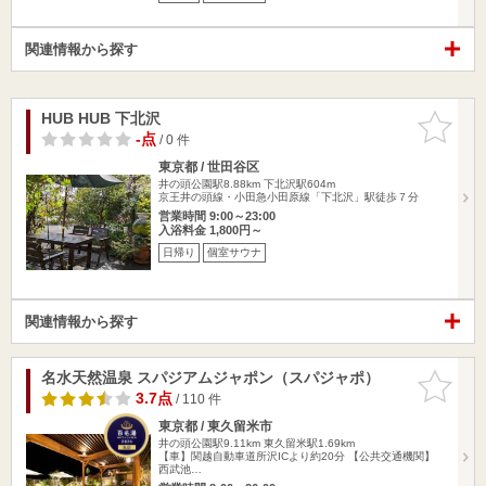
関連情報から探す
HUB HUB 下北沢
お気に入
りに追加
-点
/ 0 件
東京都 / 世田谷区
井の頭公園駅8.88km
下北沢駅604m
京王井の頭線・小田急小田原線「下北沢」駅徒歩７分
営業時間 9:00～23:00
入浴料金 1,800円～
日帰り
個室サウナ
関連情報から探す
名水天然温泉 スパジアムジャポン（スパジャポ）
お気に入
りに追加
3.7点
/ 110 件
東京都 / 東久留米市
井の頭公園駅9.11km
東久留米駅1.69km
【車】関越自動車道所沢ICより約20分 【公共交通機関】
西武池…