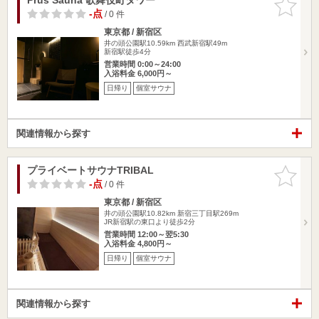
りに追加
-点
/ 0 件
東京都 / 新宿区
井の頭公園駅10.59km
西武新宿駅49m
新宿駅徒歩4分
営業時間 0:00～24:00
入浴料金 6,000円～
日帰り
個室サウナ
関連情報から探す
プライベートサウナTRIBAL
お気に入
りに追加
-点
/ 0 件
東京都 / 新宿区
井の頭公園駅10.82km
新宿三丁目駅269m
JR新宿駅の東口より徒歩2分
営業時間 12:00～翌5:30
入浴料金 4,800円～
日帰り
個室サウナ
関連情報から探す