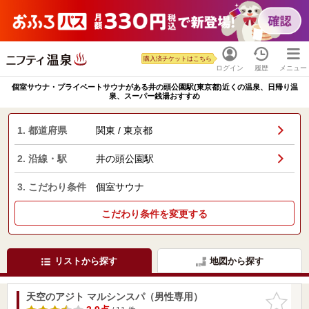
購入済チケットはこちら
ログイン
履歴
メニュー
個室サウナ・プライベートサウナがある井の頭公園駅(東京都)近くの温泉、日帰り温
泉、スーパー銭湯おすすめ
1. 都道府県
関東 / 東京都
2. 沿線・駅
井の頭公園駅
3. こだわり条件
個室サウナ
こだわり条件を変更する
リストから探す
地図から探す
天空のアジト マルシンスパ（男性専用）
お気に入
りに追加