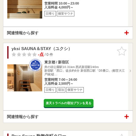
営業時間 10:00～23:00
入浴料金 4,000円～
日帰り
個室サウナ
関連情報から探す
yksi SAUNA＆STAY（ユクシ）
お気に入
りに追加
-点
/ 0 件
東京都 / 新宿区
井の頭公園駅10.31km
西武新宿駅240m
新宿駅「西口」徒歩約6分 新宿西口駅「D5番口」(都営大江
戸線)徒…
営業時間 7:00～24:00
入浴料金 2,500円～
日帰り
宿泊
個室サウナ
楽天トラベルの宿泊プランを見る
関連情報から探す
Prus Sauna 歌舞伎町タワー
お気に入