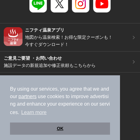
ニフティ温泉アプリ
地図から温泉検索！お得な限定クーポンも！
今すぐダウンロード！
ご意見ご要望 ・お問い合わせ
施設データの新規追加や修正依頼もこちらから
スマートフォン
/
PC
加盟店募集（資料請求）
広告出稿のご案内
By using our services, you agree that we and
our
partners
use cookies to improve advertisi
利用規約
ライフスタイルMEMBERS+規約
ng and enhance your experience on our servi
特定商取引法に基づく表記
ヘルプ
採用情報
ces.
Learn more
運営会社
個人情報保護ポリシー
©NIFTY Lifestyle Co., Ltd.
OK