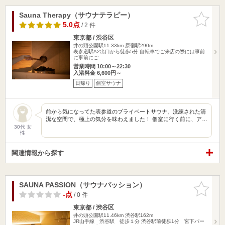
Sauna Therapy（サウナテラピー）
お気に入
りに追加
5.0点
/ 2 件
東京都 / 渋谷区
井の頭公園駅11.33km
原宿駅290m
表参道駅A2出口から徒歩5分 自転車でご来店の際には事前
に事前にご…
営業時間 10:00～22:30
入浴料金 6,600円～
日帰り
個室サウナ
前から気になってた表参道のプライベートサウナ。洗練された清
潔な空間で、極上の気分を味わえました！ 個室に行く前に、ア…
30代 女
性
関連情報から探す
SAUNA PASSION（サウナパッション）
お気に入
りに追加
-点
/ 0 件
東京都 / 渋谷区
井の頭公園駅11.46km
渋谷駅162m
JR山手線 渋谷駅 徒歩１分 渋谷駅前徒歩1分 宮下パー