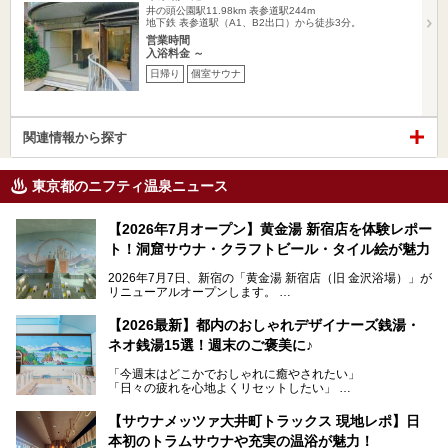
井の頭公園駅11.98km
表参道駅244m
地下鉄 表参道駅（A1、B2出口）から徒歩3分。
営業時間
入浴料金 ～
日帰り
個室サウナ
関連情報から探す
東京都のニフティ温泉ニュース
【2026年7月オープン】黄金湯 新宿店を体験レポー
ト！洞窟サウナ・クラフトビール・タイル絵が魅力
2026年7月7日、新宿の「黄金湯 新宿店（旧 金沢浴場）」が
リニューアルオープンします。
レトロでノスタルジックなタイル絵はそのまま、昔からここ
【2026最新】都内のおしゃれデザイナーズ銭湯・
を知る地元の人にも、新しく足を運んでくれる人にも愛され
ネオ銭湯15選！週末のご褒美に♪
る、今の時代の"銭湯"として生まれ変わりました。洞窟のよ
うなユニークなサウナ、自家醸造のクラフトビールが飲める
「今週末はどこかでおしゃれに癒やされたい」
ビアバーなど、新しく登場したスポットも併せて紹介しま
「日々の疲れを心地よくリセットしたい」
す。充実した設備があるのに、基本の入浴料が銭湯価格の5
──そんなときにおすすめなのが、今、都内で大きなブーム
50円というのも嬉しすぎます！
となっている新しいスタイルの銭湯です。
【サウナメッツァ大井町トラックス 現地レポ】日
本初のトラムサウナや充実の温浴が魅力！
最近、SNSやメディアで「デザイナーズ銭湯」や「ネオ銭