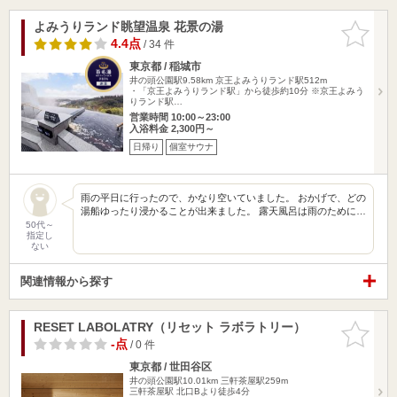
よみうりランド眺望温泉 花景の湯
お気に入
りに追加
4.4点
/ 34 件
東京都 / 稲城市
井の頭公園駅9.58km
京王よみうりランド駅512m
・「京王よみうりランド駅」から徒歩約10分 ※京王よみう
りランド駅…
営業時間 10:00～23:00
入浴料金 2,300円～
日帰り
個室サウナ
雨の平日に行ったので、かなり空いていました。 おかげで、どの
湯船ゆったり浸かることが出来ました。 露天風呂は雨のために…
50代～
指定し
ない
関連情報から探す
RESET LABOLATRY（リセット ラボラトリー）
お気に入
りに追加
-点
/ 0 件
東京都 / 世田谷区
井の頭公園駅10.01km
三軒茶屋駅259m
三軒茶屋駅 北口Bより徒歩4分