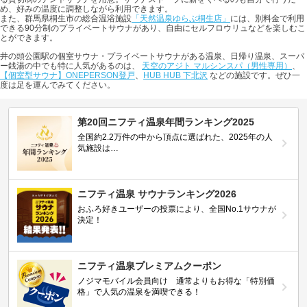
め、好みの温度に調整しながら利用できます。
また、群馬県桐生市の総合温浴施設
「天然温泉ゆらぶ桐生店」
には、別料金で利用
できる90分制のプライベートサウナがあり、自由にセルフロウリュなどを楽しむこ
とができます。
井の頭公園駅の個室サウナ・プライベートサウナがある温泉、日帰り温泉、スーパ
ー銭湯の中でも特に人気があるのは、
天空のアジト マルシンスパ（男性専用）
、
【個室型サウナ】ONEPERSON登戸
、
HUB HUB 下北沢
などの施設です。ぜひ一
度は足を運んでみてください。
第20回ニフティ温泉年間ランキング2025
全国約2.2万件の中から頂点に選ばれた、2025年の人
気施設は…
ニフティ温泉 サウナランキング2026
おふろ好きユーザーの投票により、全国No.1サウナが
決定！
ニフティ温泉プレミアムクーポン
ノジマモバイル会員向け 通常よりもお得な「特別価
格」で人気の温泉を満喫できる！