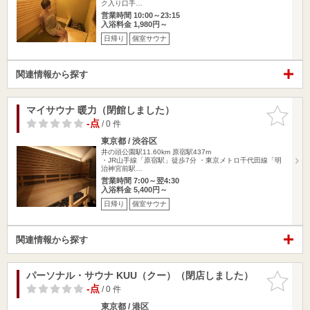
ク入り口手…
営業時間 10:00～23:15
入浴料金 1,980円～
日帰り
個室サウナ
関連情報から探す
マイサウナ 暖力（閉館しました）
お気に入
りに追加
-点
/ 0 件
東京都 / 渋谷区
井の頭公園駅11.60km
原宿駅437m
・JR山手線「原宿駅」徒歩7分 ・東京メトロ千代田線「明
治神宮前駅…
営業時間 7:00～翌4:30
入浴料金 5,400円～
日帰り
個室サウナ
関連情報から探す
パーソナル・サウナ KUU（クー）（閉店しました）
お気に入
りに追加
-点
/ 0 件
東京都 / 港区