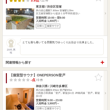
3.9点
/ 11 件
東京都 / 渋谷区笹塚
井の頭公園駅7.90km
笹塚駅129m
京王線笹塚駅から徒歩１分甲州街道沿い
営業時間 10:00～翌8:00
入浴料金 1,800円～
日帰り
個室サウナ
とても落ち着いてる雰囲気でゆっくりお泊まり出来ました。
20代 男
性
関連情報から探す
【個室型サウナ】ONEPERSON登戸
お気に入
りに追加
-点
/ 0 件
神奈川県 / 川崎市多摩区
井の頭公園駅8.65km
登戸駅65m
小田急小田原線「登戸」駅徒歩1分 JR南武線「登戸」駅徒
歩1分
営業時間 9:00～23:00
入浴料金 3,900円～
日帰り
個室サウナ