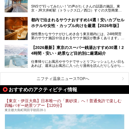
湯」という言葉をよく耳にしませんか？
SNSで“行ってみたい！”の声がたくさんの話題の施設。東
京・JR大井町駅（トラックス口／西口）すぐの大型商業施
本記事では、そもそもこれらがどんな銭湯なのか、その気に
設・大井町 トラックスに、2026年3月28日、「サウナメッ
なる違いを分かりやすく解説！さらに、都内で絶対に外せな
ツァ大井町トラックス」がニューオープン。施設の様子をレ
いおしゃれな名店15選を、おすすめの順番で一挙にご紹介
都内で泊まれるサウナおすすめ14選！安いカプセル
ポ―トします。
します。
ホテルや女性・カップル向けを厳選【2026年版】
個性豊かなサウナがひしめき合う東京都内には、24時間営
業のサウナ施設や泊まれるサウナ施設が数多くあります。
終電を逃した深夜の利用に限らず、時間を気にしないサウナ
を旅の目的とする「サ旅」や自分へのご褒美のための宿泊な
【2026最新】東京のスーパー銭湯おすすめ30選！2
ど、自分の好きなタイミングで好きなだけサ活ができるのが
4時間・安い・絶景など目的別に厳選紹介
魅力です。
仕事帰りにお風呂やサウナでサッとリフレッシュしたい日も
最近では、男性専用施設だけでなく、カップルや女性に嬉し
あれば、週末はお風呂に入ったり漫画を読んだりしながら一
い個室サウナも増えてきました。
日中ダラダラ過ごしたい日もあると思います。
この記事では、東京都内にある24時間営業のサウナの中か
また、終電を逃してしまい、「このまま朝までゆっくりでき
ら、特におすすめしたい施設14選をご紹介します。
ニフティ温泉ニュースTOPへ
る場所があれば」と探した経験がある人も多いのではないで
宿泊可能な施設もピックアップしているので、ぜひチェック
しょうか。
してみてください。
おすすめのアクティビティ情報
そこで本記事では、東京でおすすめのスーパー銭湯を、目的
別に厳選した30施設からご紹介します。
【東京・伊豆大島】日本唯一の「裏砂漠」へ！普通免許で楽しむ
24時間営業で宿泊できる施設や、1,000円以下で楽しめる安
四輪バギー絶景ツアー【120分】
い施設、デートや休日レジャーにもぴったりなエンタメ要素
が充実した施設など、利用のシーンに合わせて参考にしてく
東京都大島町岡田字助田28-1
ださい。