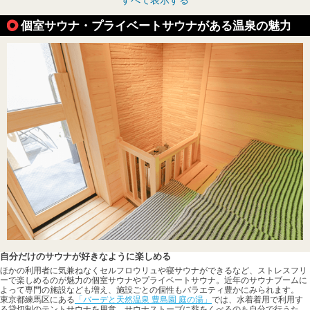
個室サウナ・プライベートサウナがある温泉の魅力
自分だけのサウナが好きなように楽しめる
ほかの利用者に気兼ねなくセルフロウリュや寝サウナができるなど、ストレスフリ
ーで楽しめるのが魅力の個室サウナやプライベートサウナ。近年のサウナブームに
よって専門の施設なども増え、施設ごとの個性もバラエティ豊かにみられます。
東京都練馬区にある
「バーデと天然温泉 豊島園 庭の湯」
では、水着着用で利用す
る貸切制のテントサウナを用意。サウナストーブに薪をくべるのも自分で行うた