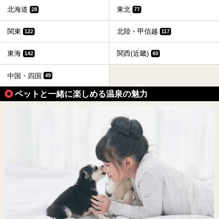
北海道
東北
28
77
関東
北陸・甲信越
122
117
東海
関西(近畿)
142
60
中国・四国
49
ペットと一緒に楽しめる温泉の魅力