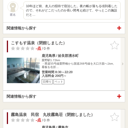
10年ほど前、友人の招待で宿泊した。夜の帳が落ちる頃到着した
ので、それがどこだったのか長い間考え続けて、やっとこの施設
だと…
匿名
関連情報から探す
こすもす温泉（閉館しました）
お気に入
りに追加
-点
/ 0 件
鹿児島県 / 姶良郡湧水町
栗野駅1.72km
・県道55号線栗野橋から国道268号線を大口方面へ1km、
看板を右折…
営業時間 8:30～22:20
入浴料金 200円～
日帰り
ペット
関連情報から探す
霧島温泉 民宿 丸枝霧島荘（閉館しました）
お気に入
りに追加
-点
/ 0 件
鹿児島県 / 霧島市