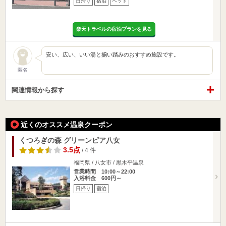
日帰り
宿泊
ペット
楽天トラベルの宿泊プランを見る
安い、広い、いい湯と揃い踏みのおすすめ施設です。
匿名
関連情報から探す
近くのオススメ温泉クーポン
くつろぎの森 グリーンピア八女
3.5点
/ 4 件
福岡県 / 八女市 / 黒木平温泉
営業時間 10:00～22:00
入浴料金 600円～
日帰り
宿泊