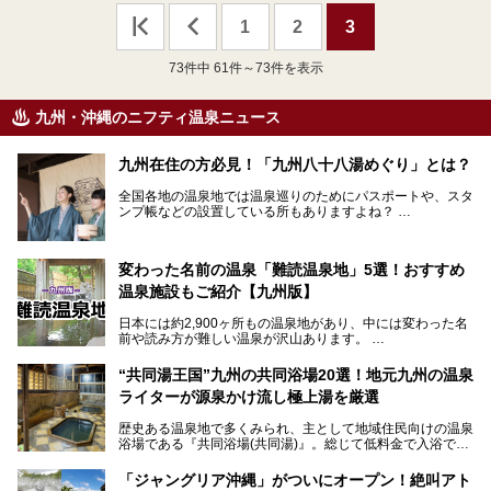
1
2
3
73
件中 61件～73件を表示
九州・沖縄のニフティ温泉ニュース
九州在住の方必見！「九州八十八湯めぐり」とは？
全国各地の温泉地では温泉巡りのためにパスポートや、スタ
ンプ帳などの設置している所もありますよね？
その中でも九州には、九州各県の有名な温泉地を巡るための
「九州八十八湯めぐり」があるんです。
九州を回って歩くのはなかなか大変ですが、九州で温泉好き
変わった名前の温泉「難読温泉地」5選！おすすめ
な方ならぜひ参加してみたいスタンプラリーでしょう。
温泉施設もご紹介【九州版】
日本には約2,900ヶ所もの温泉地があり、中には変わった名
前や読み方が難しい温泉が沢山あります。
そこで日本各地にある「難読温泉地」を、地域ごとにクイズ
“共同湯王国”九州の共同浴場20選！地元九州の温泉
形式でご紹介。第５回目(最終回)である今回は、九州地方の
ライターが源泉かけ流し極上湯を厳選
難読温泉地をピックアップしました。
また、各温泉地のおすすめ温泉施設も併せてご紹介します。
歴史ある温泉地で多くみられ、主として地域住民向けの温泉
浴場である『共同浴場(共同湯)』。総じて低料金で入浴で
いくつ読めるか、ぜひチャレンジしてみて下さいね！
き、観光的側面よりも生活のためのお風呂の要素が強い点が
特徴です。
「ジャングリア沖縄」がついにオープン！絶叫アト
共同浴場は全国各地の温泉地にありますが、特に九州地方は