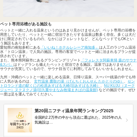
ペット専用浴槽がある施設も
ペットと一緒に入れる温泉というのはあまり見かけませんが、ペット専用の浴槽を
用意していたり、ペットと一緒に宿泊できたりする温泉は数多く存在。多くは犬だ
けに限定されているものの、なかにはフェレットなど、どんなペッドでもOKとい
う施設もあります。
愛知県の南知多町にある
「いいね！ホテルレシーア南知多」
は人工のラジウム温浴
水「トロン温泉」で人気の施設。専用の客室でペットと一緒に泊まれるプランが提
供されています。
また、熊本県阿蘇市にあるグランピングリゾート
「フォレスタ阿蘇車帰 森のサウナ
&スパ」
はドッグランも備えたペットと宿泊できる施設。温泉ではありませんが、
サウナが充実しているので、サウナ目当てに利用してみてもいいかもしれません。
九州・沖縄のペットと一緒に楽しめる温泉、日帰り温泉、スーパー銭湯の中でも特
に人気があるのは、
玄竹温泉 鷹取の湯（げんちくおんせん たかとりのゆ）
、
セン
トロランド道の駅くにの松原あすぱる大崎(旧あすぱる大崎）
、
NU:KUJU（ヌーク
ジュー）ヌクヌクノ湯(旧九重やまなみ牧場まきばの温泉館)
などの施設です。ぜひ
一度は足を運んでみてください。
第20回ニフティ温泉年間ランキング2025
全国約2.2万件の中から頂点に選ばれた、2025年の人
気施設は…