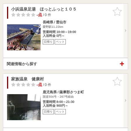
小浜温泉足湯 ほっとふっと１０５
お気に入
りに追加
-点
/ 0 件
長崎県 / 雲仙市
愛野駅11.22km
営業時間 10:00～19:00
入浴料金 0円～
日帰り
ペット
関連情報から探す
家族温泉 健康村
お気に入
りに追加
-点
/ 0 件
鹿児島県 / 薩摩郡さつま町
国道504号・267号経由
営業時間 8:00～21:30
入浴料金 900円～
日帰り
ペット