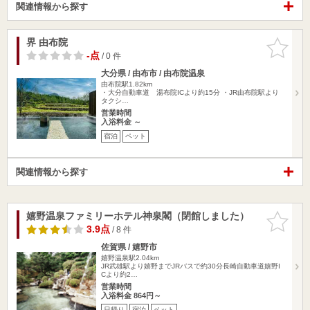
関連情報から探す
界 由布院
お気に入
りに追加
-点
/ 0 件
大分県 / 由布市 / 由布院温泉
由布院駅1.82km
・大分自動車道 湯布院ICより約15分 ・JR由布院駅より
タクシ…
営業時間
入浴料金 ～
宿泊
ペット
関連情報から探す
嬉野温泉ファミリーホテル神泉閣（閉館しました）
お気に入
りに追加
3.9点
/ 8 件
佐賀県 / 嬉野市
嬉野温泉駅2.04km
JR武雄駅より嬉野までJRバスで約30分長崎自動車道嬉野I
Cより約2…
営業時間
入浴料金 864円～
日帰り
宿泊
ペット