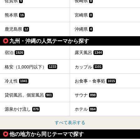
佐賀県
長崎県
4
8
熊本県
宮崎県
16
0
鹿児島県
沖縄県
12
4
九州・沖縄の人気テーマから探す
宿泊
露天風呂
1926
1344
格安（1,000円以下）
カップル
1233
1101
冷え性
お食事・食事処
1041
1015
貸切風呂、個室風呂
サウナ
901
898
源泉かけ流し
ホテル
876
864
すべて表示する
他の地方から同じテーマで探す