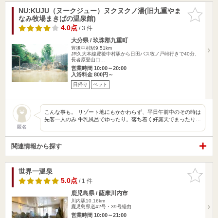
NU:KUJU（ヌークジュー）ヌクヌクノ湯(旧九重やま
お気に入
なみ牧場まきばの温泉館)
りに追加
4.0点
/ 3 件
大分県 / 玖珠郡九重町
豊後中村駅9.51km
JR久大本線豊後中村駅から日田バス牧ノ戸峠行きで40分、
長者原登山口…
営業時間 10:00～20:00
入浴料金 800円～
日帰り
ペット
こんな事も。 リゾート地にもかかわらず、平日午前中のその時は
先客一人のみ 牛乳風呂でゆったり。落ち着く好露天でまったり…
匿名
関連情報から探す
世界一温泉
お気に入
りに追加
5.0点
/ 1 件
鹿児島県 / 薩摩川内市
川内駅10.16km
鹿児島県道42号・39号経由
営業時間 10:00～21:00