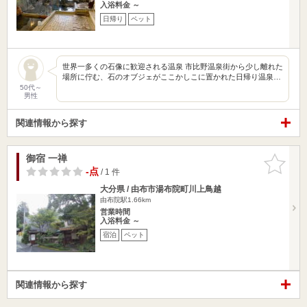
入浴料金 ～
日帰り
ペット
世界一多くの石像に歓迎される温泉 市比野温泉街から少し離れた
場所に佇む、石のオブジェがここかしこに置かれた日帰り温泉…
50代～
男性
関連情報から探す
御宿 一禅
お気に入
りに追加
-点
/ 1 件
大分県 / 由布市湯布院町川上鳥越
由布院駅1.66km
営業時間
入浴料金 ～
宿泊
ペット
関連情報から探す