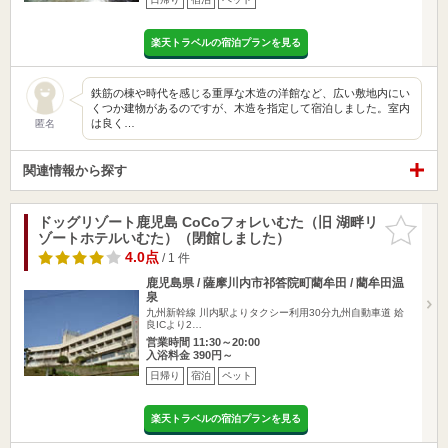
楽天トラベルの宿泊プランを見る
鉄筋の棟や時代を感じる重厚な木造の洋館など、広い敷地内にい
くつか建物があるのですが、木造を指定して宿泊しました。室内
は良く…
匿名
関連情報から探す
ドッグリゾート鹿児島 CoCoフォレいむた（旧 湖畔リ
お気に入
ゾートホテルいむた）（閉館しました）
りに追加
4.0点
/ 1 件
鹿児島県 / 薩摩川内市祁答院町藺牟田 / 藺牟田温
泉
九州新幹線 川内駅よりタクシー利用30分九州自動車道 姶
良ICより2…
営業時間 11:30～20:00
入浴料金 390円～
日帰り
宿泊
ペット
楽天トラベルの宿泊プランを見る