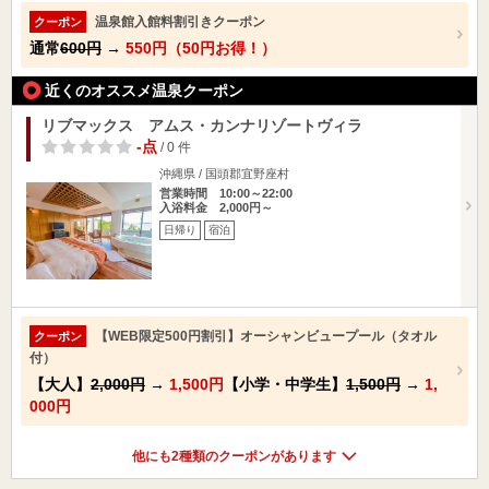
温泉館入館料割引きクーポン
クーポン
通常
600円
→
550円（50円お得！）
近くのオススメ温泉クーポン
リブマックス アムス・カンナリゾートヴィラ
-点
/ 0 件
沖縄県 / 国頭郡宜野座村
営業時間 10:00～22:00
入浴料金 2,000円～
日帰り
宿泊
【WEB限定500円割引】オーシャンビュープール（タオル
クーポン
付）
【大人】
2,000円
→
1,500円
【小学・中学生】
1,500円
→
1,
000円
他にも2種類のクーポンがあります