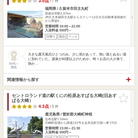
3.0点
/ 7 件
福岡県 / 久留米市田主丸町
筑後吉井駅2.97km
JR久大本線田主丸駅からタクシー12分大分自動車道朝倉IC
から県道8…
営業時間 10:00～21:00
入浴料金 550円～
日帰り
宿泊
ペット
大きな露天風呂ひとつのみ。少し境があって、熱い湯とぬるい湯
に別れていた。源泉が60度以上のためか、時々お店の人が来て、
熱か…
50代～
男性
関連情報から探す
セントロランド道の駅くにの松原あすぱる大崎(旧あす
お気に入
ぱる大崎）
りに追加
4.3点
/ 3 件
鹿児島県 / 曽於郡大崎町神領
志布志駅7.54km
大崎町役場から国道220号を志布志町方面へ車で5分
営業時間 13:00～21:30
入浴料金 500円～