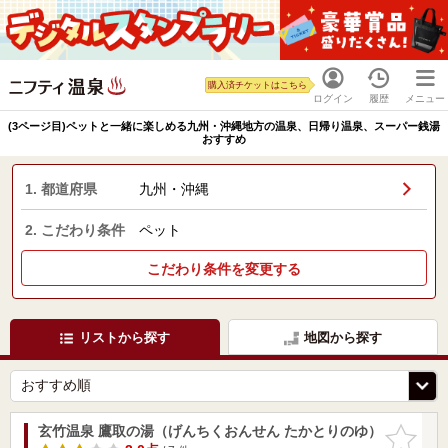
購入済チケットはこちら
ログイン
履歴
メニュー
(3ページ目)ペットと一緒に楽しめる九州・沖縄地方の温泉、日帰り温泉、スーパー銭湯
おすすめ
1. 都道府県
九州・沖縄
2. こだわり条件
ペット
こだわり条件を変更する
リストから探す
地図から探す
玄竹温泉 鷹取の湯（げんちくおんせん たかとりのゆ）
お気に入
りに追加