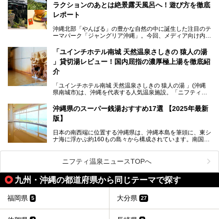
ラクションのあとは絶景露天風呂へ！遊び方を徹底
共同湯文化が古くから発展し、質・量ともに大変充実。九州
は“共同湯王国”といっても決して過言では無いでしょう。
レポート
今回は地元在住の九州の温泉ライターである筆者が過去入浴
した中から、源泉かけ流しと泉質の良さにこだわって九州の
沖縄北部「やんばる」の豊かな自然の中に誕生した注目のテ
共同浴場を20施設厳選。入浴マナーを守りながら、ぜひ湯
ーマパーク「ジャングリア沖縄」。今回、メディア向け内覧
めぐりの参考にされてみて下さい！
会に参加する機会をいただきました！この記事では、ジャン
グリアの全貌をお届けすべく、見どころや料金、アクセス方
「ユインチホテル南城 天然温泉さしきの 猿人の湯
法まで徹底解説していきます。
」貸切湯レビュー！国内屈指の濃厚極上湯を徹底紹
介
「ユインチホテル南城 天然温泉さしきの 猿人の湯 」(沖縄
県南城市)は、沖縄を代表する人気温泉施設。「ニフティ温
泉 年間ランキング 2024」の九州・沖縄エリア総合にて第1
位を獲得し、平日・土日にかかわらず多くの常連客や温泉フ
沖縄県のスーパー銭湯おすすめ17選 【2025年最新
ァンが訪れます。
版】
とりわけ貸切湯はお湯の良さに定評があり、コアな温泉ファ
日本の南西端に位置する沖縄県は、沖縄本島を筆頭に、東シ
ンに注目される存在。今回は貸切湯にスポットを当て、その
ナ海に浮かぶ約160もの島々から構成されています。南国な
魅力を徹底解説します。
らではの温暖な気候、カラフルな魚が泳ぐ美しい海、手付か
ずの豊かな自然、独自の歴史や文化など、多くの人を惹きつ
けてやまない魅力あふれる観光県です。
ニフティ温泉ニュースTOPへ
そんな沖縄県のスーパー銭湯には、ホテル併設などリゾート
九州・沖縄の都道府県から同じテーマで探す
と同時に楽しめる施設が多くあります。日帰りでも旅行気分
を味わえる、沖縄のスーパー銭湯をご紹介します。
福岡県
大分県
5
27