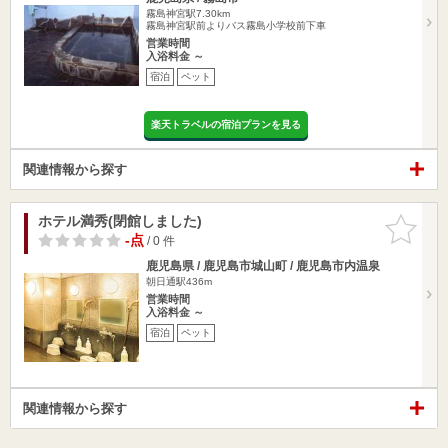
霧島神宮駅7.30km
霧島神宮駅前よりバス霧島小学校前下車
営業時間
入浴料金 ～
宿泊
ペット
楽天トラベルの宿泊プランを見る
関連情報から探す
ホテル満秀(閉館しました)
お気に入
りに追加
-点
/ 0 件
鹿児島県 / 鹿児島市城山町 / 鹿児島市内温泉
朝日通駅436m
営業時間
入浴料金 ～
宿泊
ペット
関連情報から探す