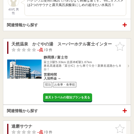
パナジウム使用の風呂で汚れもなく綺麗な湯です。 特にオススメ
は2つのサウナと露天風呂炭酸泉にしめの超冷たい水風呂！
40代 男
性
関連情報から探す
天然温泉 かぐやの湯 スーパーホテル富士インター
お気に入
りに追加
-点
/ 0 件
静岡県 / 富士市
富士川駅5.33km
吉原本町駅1.67km
東名高速道路「富士IC｝から車で５分！新東名道路から８
分！
営業時間
入浴料金 ～
宿泊
お食事・食事処
楽天トラベルの宿泊プランを見る
関連情報から探す
達磨サウナ
お気に入
りに追加
-点
/ 0 件