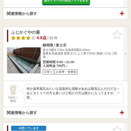
楽天トラベルの宿泊プランを見る
関連情報から探す
ふじかぐやの湯
お気に入
りに追加
4.0点
/ 10 件
静岡県 / 富士市
富士川駅9.77km
岳南原田駅3.82km
新東名高速道路 新富士I.C.より車で20分 路線バスをご利
用…
営業時間 9:00～21:00
入浴料金 700円～
日帰り
お食事・食事処
何か薬草風呂みたいな温泉的な湯船があれば最高なんだけどな～
あとタトゥーの方も多いけど殆どの方は静かに入ってますが、一
部…
50代～
男性
関連情報から探す
お気に入
今空いています