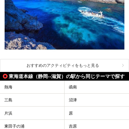
おすすめのアクティビティをもっと見る
東海道本線（静岡--滋賀）の駅から同じテーマで探す
熱海
函南
三島
沼津
片浜
原
東田子の浦
吉原