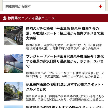
関連情報から探す
静岡県のニフティ温泉ニュース
静岡のガチな秘湯「平山温泉 龍泉荘 御殿乳母の
湯」を徹底レポート！極上湯から館内グルメまで魅
力満載
静岡市葵区、自然豊かな竜爪山の麓に佇む「平山温泉 龍泉
荘 御殿乳母の湯」。昭和33年の開業以来、多くの温泉マニ
アや地元の方々に愛され続けている、知る人ぞ知る鄙び系の
極上温泉です。お湯はもちろん、実はグルメも揃っているん
プレジャーリゾート伊豆赤沢温泉を徹底紹介！進化
です。多くのファンを持つ、その圧倒的なこだわりと魅力を
する絶景の赤沢日帰り温泉館から、ホテル、スパま
解説します。
で
静岡県伊東市の「プレジャーリゾート 伊豆赤沢温泉」は、2
025年9月に「赤沢迎賓館」がリニューアルしたのを皮切り
に、12月には「赤沢温泉ホテル」、「赤沢日帰り温泉
館」、「RED 28 HOTEL」がリニューアル。さらにこのあ
伊豆長岡温泉の名宿15選とおすすめ観光スポット・
とグランピング施設のGRAX EARTH FIELD（グラックスア
グルメまとめ
ースフィールド）、大型屋内アミューズメント施設のPLEA
SURE ARENA（プレジャーアリーナ）がぞくぞくオープン
伊豆長岡温泉は、静岡県の伊豆半島の根元に近い部分にある
予定。
温泉郷。伊豆の玄関口にあたり、伊豆観光の拠点に最適な立
地です。首都圏や名古屋圏からのアクセスが良く、宿泊はも
温泉は海一望の絶景、伊豆の幸満載の食や、全天候型のレジ
ちろん日帰りでも楽しめるのが魅力です。
ャー施設など、現在リニューアルオープンしている施設を中
稲取温泉の名宿8選とおすすめ観光スポット・グル