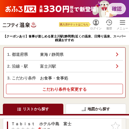
購入済チケットはこちら
ログイン
履歴
メニュー
【クーポンあり】食事が楽しめる富士川駅(静岡県)近くの温泉、日帰り温泉、スーパー
銭湯おすすめ
1. 都道府県
東海 / 静岡県
2. 沿線・駅
富士川駅
3. こだわり条件
お食事・食事処
こだわり条件を変更する
リストから探す
地図から探す
Ｔａｂｉｓｔ ホテル中島 富士
お気に入
りに追加