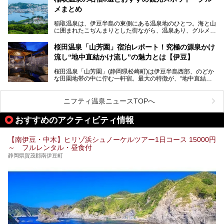
心に、家族連れでも大人だけでも、おひとりさまでも多彩な
メまとめ
この記事では、伊豆長岡温泉の歴史や魅力、おすすめの宿を
楽しみ方ができる「プレジャーリゾート 伊豆赤沢温泉」を
ピックアップ。周辺の観光・グルメスポットや日帰りで入れ
じっくり紹介します！
稲取温泉は、伊豆半島の東側にある温泉地のひとつ。海と山
る温泉施設も紹介します！
に囲まれたこぢんまりとした街ながら、温泉あり、グルメあ
───
り、見どころも多彩にあり、と魅力たっぷりの場所です。東
提供元：株式会社カトープレジャーグループ【PR】
京からは約2時間30分、直通電車もありアクセスしやすいの
この記事はプレジャーリゾート 伊豆赤沢温泉のPR記事で
桜田温泉「山芳園」宿泊レポート！究極の源泉かけ
もうれしいところ。
す。
流し“地中直結かけ流し”の魅力とは【伊豆】
この記事では、稲取温泉での宿泊におすすめの宿や日帰りで
桜田温泉「山芳園」(静岡県松崎町)は伊豆半島西部、のどか
入れる温泉施設、チェックしたい観光スポットやアクティビ
な田園地帯の中に佇む一軒宿。最大の特徴が、“地中直結か
ティなどを一挙にまとめピックアップ。伊豆稲取温泉を訪れ
け流し”と呼ばれるこの宿独自の湯使い(温泉供給方法)です。
る際の参考にしてくださいね！
地下に眠る源泉を加水・加温・消毒無し、さらには途中過程
で空気にも触れさせることなく浴槽まで提供。「究極の源泉
ニフティ温泉ニュースTOPへ
かけ流し」と言っても決して過言ではありません。
今回、桜田温泉「山芳園」の“温泉”を中心に、その魅力を詳
おすすめのアクティビティ情報
細レポート。また口コミの評判も非常に高い宿であり、客室
や食事も併せて徹底紹介します！
【南伊豆・中木】ヒリゾ浜シュノーケルツアー1日コース 15000円
～ フルレンタル・昼食付
静岡県賀茂郡南伊豆町