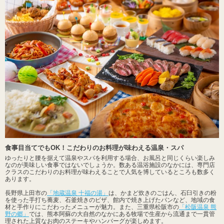
食事目当てでもOK！こだわりのお料理が味わえる温泉・スパ
ゆったりと腰を据えて温泉やスパを利用する場合、お風呂と同じくらい楽しみ
なのが美味しい食事ではないでしょうか。数ある温浴施設のなかには、専門店
クラスのこだわりのお料理が味わえることで人気を博しているところも数多く
あります。
長野県上田市の
「地蔵温泉 十福の湯」
は、かまど炊きのごはん、石臼引きの粉
を使った手打ち蕎麦、石釜焼きのピザ、館内で焼き上げたパンなど、地域の食
材と手作りにこだわったメニューが魅力。また、三重県松阪市の
「松阪温泉 熊
野の郷」
では、熊本阿蘇の大自然のなかにある牧場で生産から流通まで一貫管
理された上質なお肉のステーキやハンバーグが楽しめます。