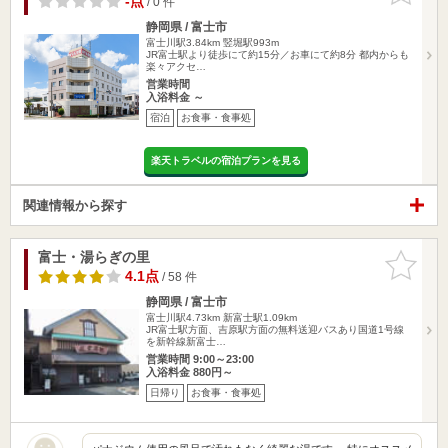
-点
/ 0 件
静岡県 / 富士市
富士川駅3.84km
竪堀駅993m
JR富士駅より徒歩にて約15分／お車にて約8分 都内からも
楽々アクセ…
営業時間
入浴料金 ～
宿泊
お食事・食事処
楽天トラベルの宿泊プランを見る
関連情報から探す
富士・湯らぎの里
お気に入
りに追加
4.1点
/ 58 件
静岡県 / 富士市
富士川駅4.73km
新富士駅1.09km
JR富士駅方面、吉原駅方面の無料送迎バスあり国道1号線
を新幹線新富士…
営業時間 9:00～23:00
入浴料金 880円～
日帰り
お食事・食事処