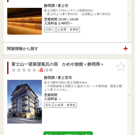
静岡県 / 富士市
富士川駅7.27km
ジヤトコ前駅893m
・富士ICより車で約10分 ・吉原駅より車で約4分
営業時間 15:00～24:00
入浴料金 2,480円～
日帰り
お食事・食事処
関連情報から探す
富士山一望展望風呂の宿 かめや旅館＜静岡県＞
お気に入
りに追加
-点
/ 0 件
静岡県 / 富士宮市
富士川駅9.08km
富士宮駅436m
ＪＲ身延線富士宮駅から徒歩５分／ＪＲ新幹線 新富士駅
より車で３０分／…
営業時間
入浴料金 ～
宿泊
お食事・食事処