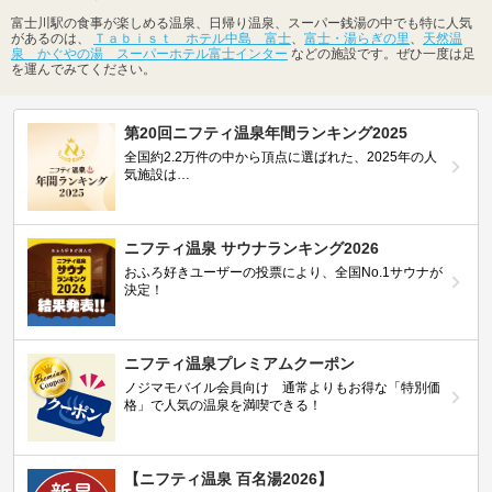
富士川駅の食事が楽しめる温泉、日帰り温泉、スーパー銭湯の中でも特に人気
があるのは、
Ｔａｂｉｓｔ ホテル中島 富士
、
富士・湯らぎの里
、
天然温
泉 かぐやの湯 スーパーホテル富士インター
などの施設です。ぜひ一度は足
を運んでみてください。
第20回ニフティ温泉年間ランキング2025
全国約2.2万件の中から頂点に選ばれた、2025年の人
気施設は…
ニフティ温泉 サウナランキング2026
おふろ好きユーザーの投票により、全国No.1サウナが
決定！
ニフティ温泉プレミアムクーポン
ノジマモバイル会員向け 通常よりもお得な「特別価
格」で人気の温泉を満喫できる！
【ニフティ温泉 百名湯2026】