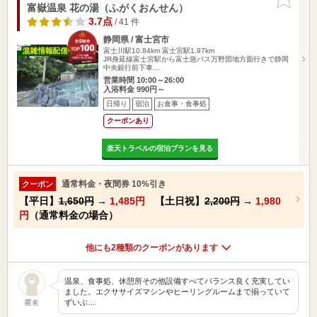
りに追加
富嶽温泉 花の湯（ふがくおんせん）
3.7点
/ 41 件
静岡県 / 富士宮市
富士川駅10.84km
富士宮駅1.97km
JR身延線富士宮駅から富士急バス万野団地方面行きで静岡
中央銀行前下車…
営業時間 10:00～26:00
入浴料金 990円～
日帰り
宿泊
お食事・食事処
クーポンあり
楽天トラベルの宿泊プランを見る
通常料金・夜間券 10%引き
クーポン
【平日】
1,650円
→
1,485円
【土日祝】
2,200円
→
1,980
円
（通常料金の場合）
他にも2種類のクーポンがあります
温泉、食事処、休憩所その他設備すべてバランス良く充実してい
ました。エクササイズマシンやヒーリングルームまで揃っていて
ずいぶ…
匿名