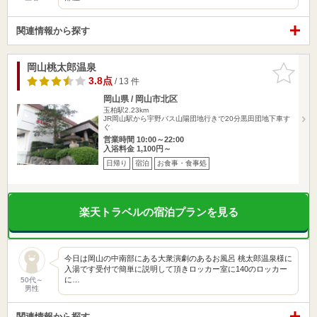
関連情報から探す
岡山桃太郎温泉
お気に入
りに追加
3.8点
/ 13 件
岡山県 / 岡山市北区
玉柏駅2.23km
JR岡山駅から宇野バス山陽団地行きで20分黒田団地下車す
ぐ
営業時間 10:00～22:00
入浴料金 1,100円～
日帰り
宿泊
お食事・食事処
楽天トラベルの宿泊プランを見る
今日は岡山の中南部にある大衆演劇のあるお風呂 桃太郎温泉様に
入湯です受付で簡単に説明して頂きロッカー室に140のロッカー
に…
50代～
男性
関連情報から探す