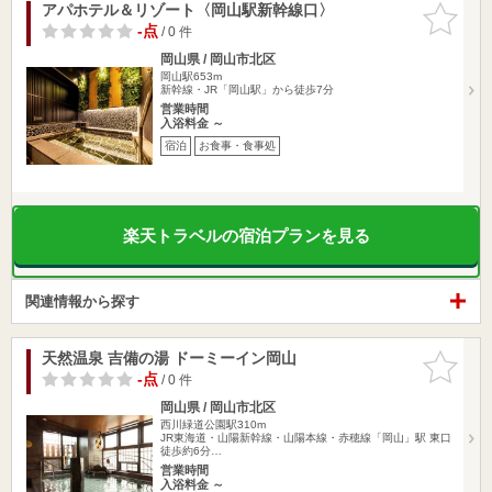
アパホテル＆リゾート〈岡山駅新幹線口〉
お気に入
りに追加
-点
/ 0 件
岡山県 / 岡山市北区
岡山駅653m
新幹線・JR「岡山駅」から徒歩7分
営業時間
入浴料金 ～
宿泊
お食事・食事処
楽天トラベルの宿泊プランを見る
関連情報から探す
天然温泉 吉備の湯 ドーミーイン岡山
お気に入
りに追加
-点
/ 0 件
岡山県 / 岡山市北区
西川緑道公園駅310m
JR東海道・山陽新幹線・山陽本線・赤穂線「岡山」駅 東口
徒歩約6分…
営業時間
入浴料金 ～