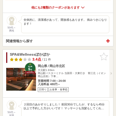
他にも2種類のクーポンがあります
全体的に、清潔感があって、開放感もあります。 病みつきになり
ます！
50代～
男性
関連情報から探す
SPA&Wellnessぽかぽか
お気に入
りに追加
3.4点
/ 11 件
岡山県 / 岡山市北区
大元駅1.93km
岡山駅バスターミナル 当新田・大東行き 青江北（イオン
岡山店前）下車…
営業時間 7:00～24:00
入浴料金 480円～
日帰り
お食事・食事処
２回目のあかすりしました！ 前回30分でしたが、するなら45分
以上で予約した方がいいです！ マッサージも洗髪もしてくれ…
50代～
女性