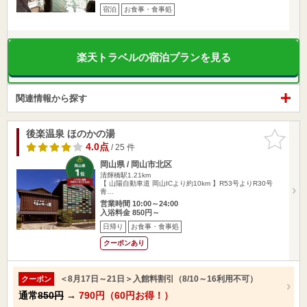
宿泊
お食事・食事処
楽天トラベルの宿泊プランを見る
関連情報から探す
後楽温泉 ほのかの湯
お気に入
りに追加
4.0点
/ 25 件
岡山県 / 岡山市北区
清輝橋駅1.21km
【 山陽自動車道 岡山ICより約10km 】R53号よりR30号
青…
営業時間 10:00～24:00
入浴料金 850円～
日帰り
お食事・食事処
クーポンあり
＜8月17日～21日＞入館料割引（8/10～16利用不可）
クーポン
通常
850円
→
790円（60円お得！）