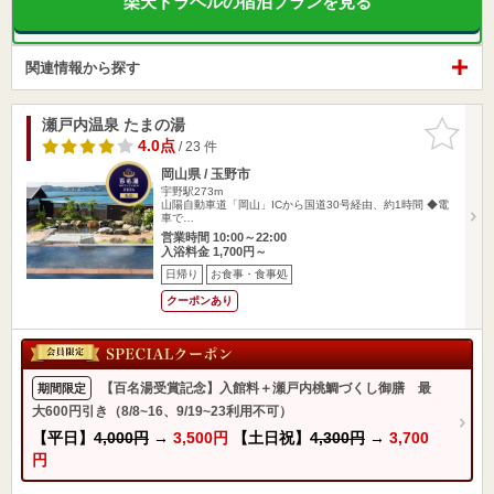
楽天トラベルの宿泊プランを見る
関連情報から探す
瀬戸内温泉 たまの湯
お気に入
りに追加
4.0点
/ 23 件
岡山県 / 玉野市
宇野駅273m
山陽自動車道「岡山」ICから国道30号経由、約1時間 ◆電
車で…
営業時間 10:00～22:00
入浴料金 1,700円～
日帰り
お食事・食事処
クーポンあり
【百名湯受賞記念】入館料＋瀬戸内桃鯛づくし御膳 最
期間限定
大600円引き（8/8~16、9/19~23利用不可）
【平日】
4,000円
→
3,500円
【土日祝】
4,300円
→
3,700
円