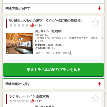
関連情報から探す
宿場町にある心の湯宿 やかげ一譚(湯の華温泉)
お気に入
りに追加
-点
/ 0 件
岡山県 / 小田郡矢掛町
矢掛駅611m
・倉敷駅よりお車で約３５分 ・岡山桃太郎空港からお車で
約６０分
営業時間 11:00～20:00
入浴料金 700円～
日帰り
宿泊
お食事・食事処
楽天トラベルの宿泊プランを見る
関連情報から探す
ホテルルートイン倉敷水島
お気に入
りに追加
-点
/ 1 件
岡山県 / 倉敷市