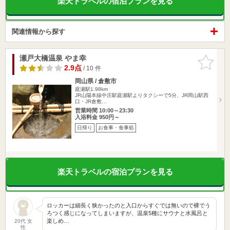
楽天トラベルの宿泊プランを見る
関連情報から探す
瀬戸大橋温泉 やま幸
お気に入
りに追加
2.9点
/ 10 件
岡山県 / 倉敷市
庭瀬駅1.98km
JR山陽本線中庄駅庭瀬駅よりタクシーで5分、JR岡山駅西
口・JR倉敷…
営業時間 10:00～23:30
入浴料金 950円～
日帰り
お食事・食事処
楽天トラベルの宿泊プランを見る
ロッカーは細長く狭かったのと入口からすぐでは無いので裸でう
ろつく感じになってしまいますが、温泉5種にサウナと水風呂と
楽しめ…
20代 女
性