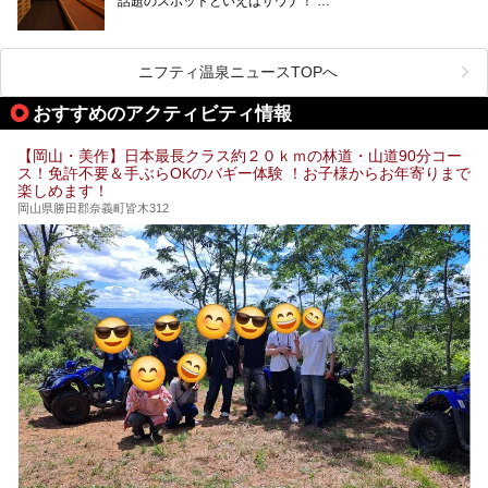
話題のスポットといえばサウナ！
「サ活」や「サ道」などという言葉も使われるほど、幅広い
年齢層から人気を集めています。
今回は、岡山県でサウナがおすすめの温泉や銭湯、スパを厳
選してご紹介！
ニフティ温泉ニュースTOPへ
血流が良くなるだけでなく美容効果やリラックス効果も期待
できるサウナで、内側から健康的な体を目指しましょう。
おすすめのアクティビティ情報
【岡山・美作】日本最長クラス約２０ｋｍの林道・山道90分コー
ス！免許不要＆手ぶらOKのバギー体験 ！お子様からお年寄りまで
楽しめます！
岡山県勝田郡奈義町皆木312