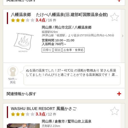
八幡温泉郷 たけべ八幡温泉(旧.建部町国際温泉会館)
お気に入
りに追加
3.4点
/ 16 件
岡山県 / 岡山市北区 / 八幡温泉郷
福渡駅829m
JR津山線「福渡駅」より徒歩15?20分岡山市内から50分
営業時間 10:00～21:00
入浴料金 760円～
日帰り
宿泊
お食事・食事処
ぬる湯の温泉でした！27～41℃位 の湯船が数種あり 皆さん長湯
してました！のんびりと過ごすことができる温泉施設です！ 露…
50代～
男性
関連情報から探す
WASHU BLUE RESORT 風籠かさご
お気に入
りに追加
3.3点
/ 12 件
岡山県 / 倉敷市 / 鷲羽山吹上温泉
児島駅2.22km