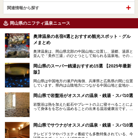
関連情報から探す
岡山県のニフティ温泉ニュース
奥津温泉の名宿4選とおすすめ観光スポット・グル
メまとめ
奥津温泉は、岡山県北部の中国山地に位置し、湯郷、湯原と
並んで「美作三湯」のひとつとして知られる温泉地。その泉
質は美人の湯として知られ、肌がスベスベになると評判で
す。
岡山県のスーパー銭湯おすすめ15選 【2025年最新
版】
この記事では、奥津温泉で宿泊におすすめの宿、観光スポッ
ト、そして日帰り温泉施設を詳しくご紹介！奥津温泉の魅力
岡山県は中国地方の瀬戸内海側、兵庫県と広島県の間に位置
を存分に味わい、癒しの旅を楽しんでくださいね。
しています。県内は山陰地方につながる中国山地と盆地から
成る北部、吉備高原など丘陵地帯が広がる中部、おだやかな
海に多数の島々が浮かぶ瀬戸内海に面した南部に分けられま
岡山県で岩盤浴がオススメの温泉・銭湯・スパ10選
す。年間を通じて降水量が少ない「晴れの国」で、モモやブ
ドウなど果物の栽培が盛んなうえ、その品質の高さは全国的
岩盤浴は熱を加えた鉱石やプレートの上に寝そべることによ
にも有名です。
って身体をを芯から温めることの出来る温浴健康法です。じ
んわりと身体の内部を温めて発汗を促すことでリラックス効
そんな岡山県には、山間部の自然を味わえる温泉から街中の
果だけではなく、代謝が高まり健康や美容にも良い影響が期
気軽に行ける入浴施設まで、さまざまなスーパー銭湯があり
待できます。今回はそんな岩盤浴にこだわった岡山県内のオ
ます。ここでは、岡山県で評判のスーパー銭湯をご紹介しま
岡山県でサウナがオススメの温泉・銭湯・スパ10選
ススメ温泉・銭湯・スパ10ヶ所を紹介させていただきま
しょう。
す。
テレビドラマやバラエティ番組でも多数特集されている、今