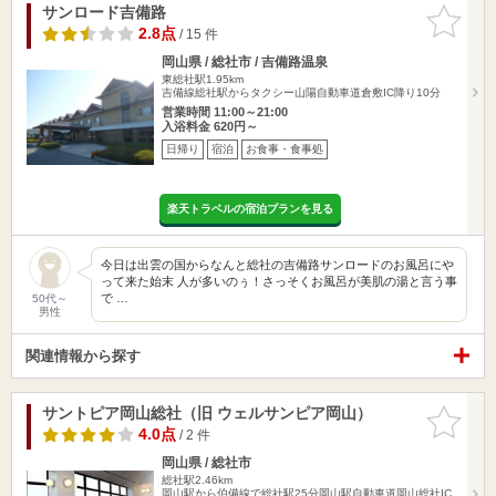
サンロード吉備路
お気に入
りに追加
2.8点
/ 15 件
岡山県 / 総社市 / 吉備路温泉
東総社駅1.95km
吉備線総社駅からタクシー山陽自動車道倉敷IC降り10分
営業時間 11:00～21:00
入浴料金 620円～
日帰り
宿泊
お食事・食事処
楽天トラベルの宿泊プランを見る
今日は出雲の国からなんと総社の吉備路サンロードのお風呂にや
って来た始末 人が多いのぅ！さっそくお風呂が美肌の湯と言う事
で …
50代～
男性
関連情報から探す
サントピア岡山総社（旧 ウェルサンピア岡山）
お気に入
りに追加
4.0点
/ 2 件
岡山県 / 総社市
総社駅2.46km
岡山駅から伯備線で総社駅25分岡山駅自動車道岡山総社IC