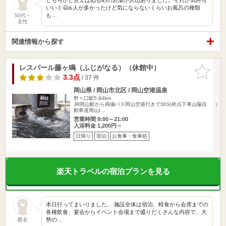
いい💧😃♨️人が多かったけど気にならないくらいお風呂の種類
も…
50代～
女性
関連情報から探す
レスパール藤ヶ鳴（ふじがなる）（休館中）
お気に入
りに追加
3.3点
/ 37 件
岡山県 / 岡山市北区 / 岡山空港温泉
野々口駅5.84km
JR岡山駅から両備バス岡山空港行きで30分終点下車山陽自
動車道岡山I…
営業時間 9:00～21:00
入浴料金 1,200円～
日帰り
宿泊
お食事・食事処
楽天トラベルの宿泊プランを見る
本日行ってまいりました。 施設全体は宿泊、軽食から会席までの
各種飲食、宴会からイベント会場まで盛りだくさんな内容で、大
勢の…
匿名