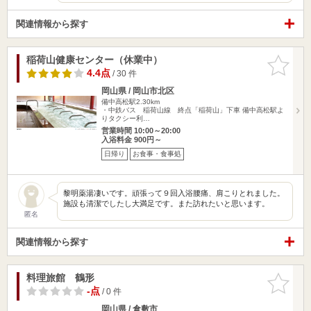
関連情報から探す
稲荷山健康センター（休業中）
お気に入
りに追加
4.4点
/ 30 件
岡山県 / 岡山市北区
備中高松駅2.30km
・中鉄バス 稲荷山線 終点「稲荷山」下車 備中高松駅よ
りタクシー利…
営業時間 10:00～20:00
入浴料金 900円～
日帰り
お食事・食事処
黎明薬湯凄いです。頑張って９回入浴腰痛、肩こりとれました。
施設も清潔でしたし大満足です。また訪れたいと思います。
匿名
関連情報から探す
料理旅館 鶴形
お気に入
りに追加
-点
/ 0 件
岡山県 / 倉敷市