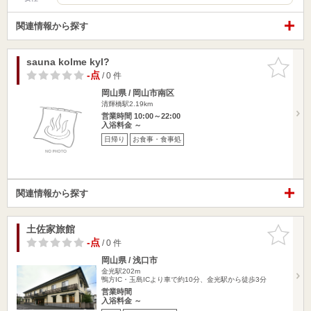
関連情報から探す
sauna kolme kyl?
お気に入
りに追加
-点
/ 0 件
岡山県 / 岡山市南区
清輝橋駅2.19km
営業時間 10:00～22:00
入浴料金 ～
日帰り
お食事・食事処
関連情報から探す
土佐家旅館
お気に入
りに追加
-点
/ 0 件
岡山県 / 浅口市
金光駅202m
鴨方IC・玉島ICより車で約10分、金光駅から徒歩3分
営業時間
入浴料金 ～