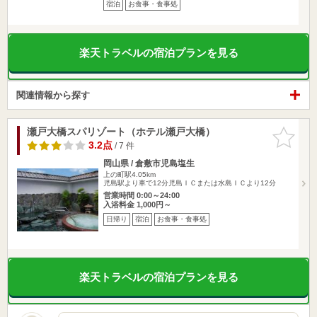
宿泊
お食事・食事処
楽天トラベルの宿泊プランを見る
関連情報から探す
瀬戸大橋スパリゾート（ホテル瀬戸大橋）
お気に入
りに追加
3.2点
/ 7 件
岡山県 / 倉敷市児島塩生
上の町駅4.05km
児島駅より車で12分児島ＩＣまたは水島ＩＣより12分
営業時間 0:00～24:00
入浴料金 1,000円～
日帰り
宿泊
お食事・食事処
楽天トラベルの宿泊プランを見る