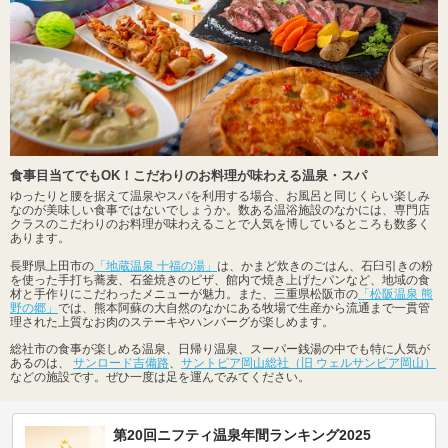
食事目当てでもOK！こだわりのお料理が味わえる温泉・スパ
ゆったりと腰を据えて温泉やスパを利用する場合、お風呂と同じくらい楽しみ
なのが美味しい食事ではないでしょうか。数ある温浴施設のなかには、専門店
クラスのこだわりのお料理が味わえることで人気を博しているところも数多く
あります。
長野県上田市の
「地蔵温泉 十福の湯」
は、かまど炊きのごはん、石臼引きの粉
を使った手打ち蕎麦、石釜焼きのピザ、館内で焼き上げたパンなど、地域の食
材と手作りにこだわったメニューが魅力。また、三重県松阪市の
「松阪温泉 熊
野の郷」
では、熊本阿蘇の大自然のなかにある牧場で生産から流通まで一貫管
理された上質なお肉のステーキやハンバーグが楽しめます。
総社市の食事が楽しめる温泉、日帰り温泉、スーパー銭湯の中でも特に人気が
あるのは、
サンロード吉備路
、
サントピア岡山総社（旧 ウェルサンピア岡山）
などの施設です。ぜひ一度は足を運んでみてください。
第20回ニフティ温泉年間ランキング2025