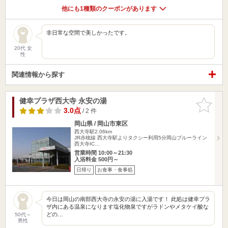
他にも1種類のクーポンがあります
非日常な空間で美しかったです。
20代 女
性
関連情報から探す
健幸プラザ西大寺 永安の湯
お気に入
りに追加
3.0点
/ 2 件
岡山県 / 岡山市東区
西大寺駅2.06km
JR赤穂線 西大寺駅よりタクシー利用5分岡山ブルーライン
西大寺IC…
営業時間 10:00～21:30
入浴料金 500円～
日帰り
お食事・食事処
今日は岡山の南部西大寺の永安の湯に入湯です！ 此処は健幸プラ
ザ内にある温泉になります塩化物泉ですがラドンやメタケイ酸な
どの…
50代～
男性