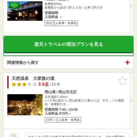
倉敷駅829m
倉敷駅から徒歩で約１０分／お車で約５分
営業時間
入浴料金 ～
宿泊
お食事・食事処
楽天トラベルの宿泊プランを見る
関連情報から探す
天然温泉 大家族の湯
お気に入
りに追加
3.3点
/ 23 件
岡山県 / 岡山市北区
北長瀬駅1.40km
○ＪＲ岡山駅から 岡山駅東口６番のりば 中庄・バラ園経
由「倉敷駅行き…
営業時間 7:00～23:00
入浴料金 870円～
日帰り
お食事・食事処
どちらかと言えばぬるめのお湯が沢山ありました。それが気持ち