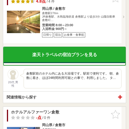
りに追加
4.8点
/ 4 件
岡山県 / 倉敷市
倉敷駅276m
JR倉敷駅、水島臨海鉄道 倉敷駅より徒歩3分 山陽自動車
倉敷IC…
営業時間 8:00～23:00
入浴料金 900円～
日帰り
宿泊
お食事・食事処
楽天トラベルの宿泊プランを見る
倉敷駅前のホテル内にある大浴場です。駅前で便利です。 朝、倉
敷に着き、ほぼ24時間利用可能との事で、利用しました。 タ…
20代 男
性
関連情報から探す
ホテルアルファーワン倉敷
お気に入
りに追加
-点
/ 0 件
岡山県 / 倉敷市