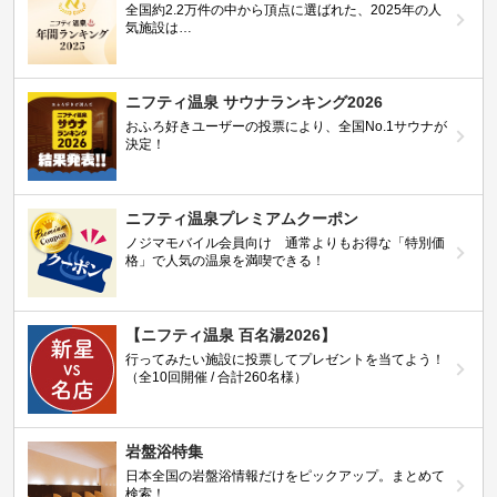
全国約2.2万件の中から頂点に選ばれた、2025年の人
気施設は…
ニフティ温泉 サウナランキング2026
おふろ好きユーザーの投票により、全国No.1サウナが
決定！
ニフティ温泉プレミアムクーポン
ノジマモバイル会員向け 通常よりもお得な「特別価
格」で人気の温泉を満喫できる！
【ニフティ温泉 百名湯2026】
行ってみたい施設に投票してプレゼントを当てよう！
（全10回開催 / 合計260名様）
岩盤浴特集
日本全国の岩盤浴情報だけをピックアップ。まとめて
検索！