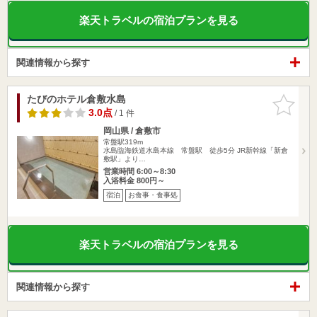
楽天トラベルの宿泊プランを見る
関連情報から探す
たびのホテル倉敷水島
お気に入
りに追加
3.0点
/ 1 件
岡山県 / 倉敷市
常盤駅319m
水島臨海鉄道水島本線 常盤駅 徒歩5分 JR新幹線「新倉
敷駅」より…
営業時間 6:00～8:30
入浴料金 800円～
宿泊
お食事・食事処
楽天トラベルの宿泊プランを見る
関連情報から探す