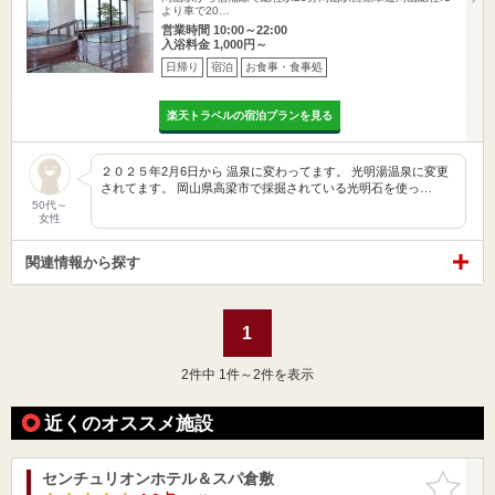
より車で20…
営業時間 10:00～22:00
入浴料金 1,000円～
日帰り
宿泊
お食事・食事処
楽天トラベルの宿泊プランを見る
２０２５年2月6日から 温泉に変わってます。 光明湯温泉に変更
されてます。 岡山県高梁市で採掘されている光明石を使っ…
50代～
女性
関連情報から探す
1
2
件中 1件～2件を表示
近くのオススメ施設
センチュリオンホテル＆スパ倉敷
お気に入