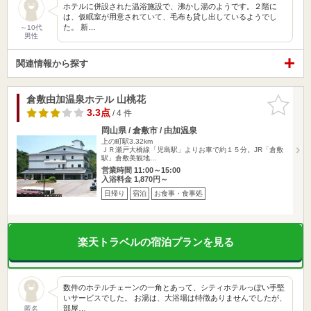
ホテルに併設された温浴施設で、沸かし湯のようです。２階に
は、仮眠室が用意されていて、毛布も貸し出しているようでし
た。 新…
～10代
男性
関連情報から探す
倉敷由加温泉ホテル 山桃花
お気に入
りに追加
3.3点
/ 4 件
岡山県 / 倉敷市 / 由加温泉
上の町駅3.32km
ＪＲ瀬戸大橋線「児島駅」よりお車で約１５分。JR「倉敷
駅」倉敷美観地…
営業時間 11:00～15:00
入浴料金 1,870円～
日帰り
宿泊
お食事・食事処
楽天トラベルの宿泊プランを見る
数件のホテルチェーンの一角とあって、シティホテルっぽい手堅
いサービスでした。 お湯は、大浴場は特徴ありませんでしたが、
部屋…
匿名