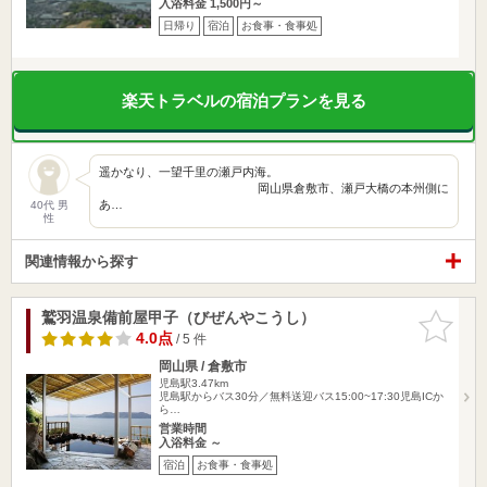
入浴料金 1,500円～
日帰り
宿泊
お食事・食事処
楽天トラベルの宿泊プランを見る
遥かなり、一望千里の瀬戸内海。
岡山県倉敷市、瀬戸大橋の本州側に
あ…
40代 男
性
関連情報から探す
鷲羽温泉備前屋甲子（びぜんやこうし）
お気に入
りに追加
4.0点
/ 5 件
岡山県 / 倉敷市
児島駅3.47km
児島駅からバス30分／無料送迎バス15:00~17:30児島ICか
ら…
営業時間
入浴料金 ～
宿泊
お食事・食事処