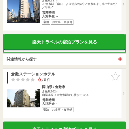
倉敷駅237m
JR倉敷駅「南口」より徒歩約4分／倉敷ICより車で約12分
／早島IC…
営業時間
入浴料金 ～
宿泊
お食事・食事処
楽天トラベルの宿泊プランを見る
関連情報から探す
倉敷ステーションホテル
お気に入
りに追加
-点
/ 0 件
岡山県 / 倉敷市
倉敷駅262m
山陽本線ＪＲ倉敷駅から徒歩で３分。
営業時間
入浴料金 ～
宿泊
お食事・食事処