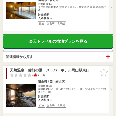
常盤駅124m
瀬戸中央自動車道 水島ICより 7km 車で約15分 水島臨海鉄
道…
営業時間
入浴料金 ～
宿泊
お食事・食事処
楽天トラベルの宿泊プランを見る
関連情報から探す
天然温泉 備前の湯 スーパーホテル岡山駅東口
お気に入
りに追加
-点
/ 0 件
岡山県 / 岡山市北区
岡山駅683m
岡山駅東口より徒歩にて約１０分！ 岡山空港よりバスで約
３０分！岡山…
営業時間
入浴料金 ～
宿泊
お食事・食事処