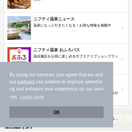
ニフティ温泉ニュース
温泉にもっと行きたくなる！お得な情報を掲載中
ニフティ温泉 おふろパス
温浴施設をお得に楽しめるサブスクリプションプラン
By using our services, you agree that we and
【ニフティライフスタイル株主優待のご案
our
partners
use cookies to improve advertisi
内】
ng and enhance your experience on our servi
株主優待制度で人気の温浴施設に行こう！対象施設が
ces.
Learn more
拡充されました！
OK
温泉TOP
中国・四国
岡山県
総社市
食事が楽しめる総社市の温泉、日帰り温泉、スーパー銭湯おすすめ
温浴施設を探す