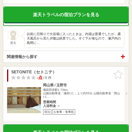
楽天トラベルの宿泊プランを見る
以前に日帰りで大浴場に入ったときは、内湯は普通でしたが、露
天風呂から見た夕陽は絶景でした。すぐ下が海なので、瀬戸内の
島間に…
匿名
関連情報から探す
SETONITE（セトニテ）
お気に入
りに追加
-点
/ 0 件
岡山県 / 玉野市
備前田井駅1.70km
山陽自動車道「備前I.C.」より約55分 山陽自動車道「岡山
I.C…
営業時間
入浴料金 ～
宿泊
お食事・食事処