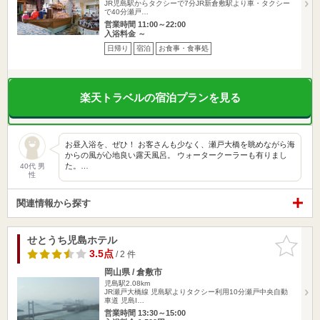
JR児島駅からタクシーで7分JR新倉敷駅より車・タクシー
で40分瀬戸…
営業時間 11:00～22:00
入浴料金 ～
日帰り
宿泊
お食事・食事処
楽天トラベルの宿泊プランを見る
お昼入浴を、ぜひ！ お客さんも少なく、瀬戸大橋を眺めながら海
からの風が心地良い露天風呂。 ウォータークーラーも有りまし
た。…
40代 男
性
関連情報から探す
せとうち児島ホテル
お気に入
りに追加
3.5点
/ 2 件
岡山県 / 倉敷市
児島駅2.08km
JR瀬戸大橋線 児島駅よりタクシー利用10分瀬戸中央自動
車道 児島I…
営業時間 13:30～15:00