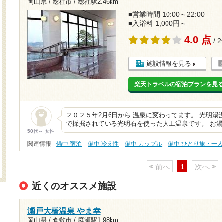
岡山県 / 総社市 /
総社駅2.46km
■営業時間 10:00～22:00
■入浴料 1,000円～
4.0 点
/ 
施設情報を見る
楽天トラベルの宿泊プランを見
２０２５年2月6日から 温泉に変わってます。 光明湯
で採掘されている光明石を使った人工温泉です。 お湯
50代～ 女性
関連情報
備中 宿泊
備中 冷え性
備中 カップル
備中 ひとり旅・一
前へ
1
次へ
近くのオススメ施設
瀬戸大橋温泉 やま幸
岡山県 / 倉敷市 /
庭瀬駅1.98km