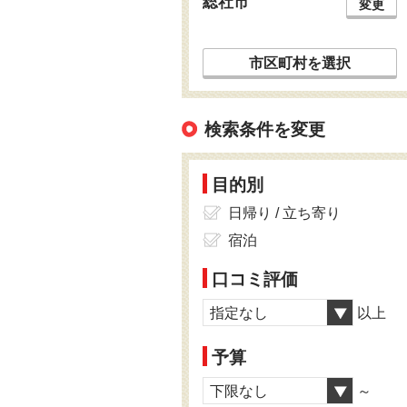
総社市
変更
市区町村を選択
検索条件を変更
目的別
日帰り / 立ち寄り
宿泊
口コミ評価
指定なし
以上
予算
下限なし
～