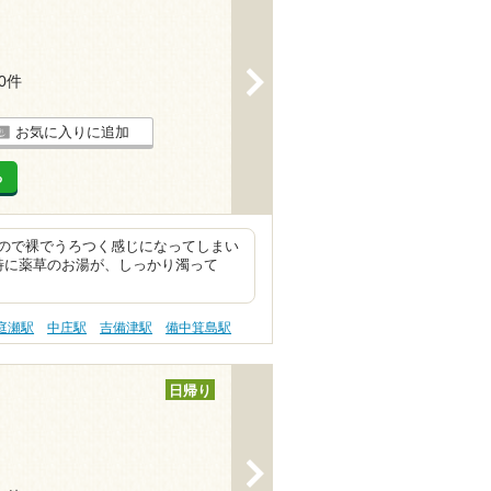
>
10件
お気に入りに追加
る
ので裸でうろつく感じになってしまい
特に薬草のお湯が、しっかり濁って
庭瀬駅
中庄駅
吉備津駅
備中箕島駅
日帰り
>