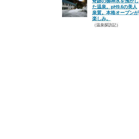
奇跡の御神水を沸かし
た温泉。pH9.6の美人
泉質。本格オープンが
楽しみ。
（温泉探訪記）