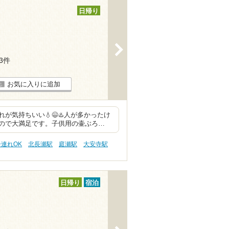
日帰り
>
23件
お気に入りに追加
気持ちいい💧😃♨️人が多かったけ
ので大満足です。子供用の壷ぶろ…
子連れOK
北長瀬駅
庭瀬駅
大安寺駅
日帰り
宿泊