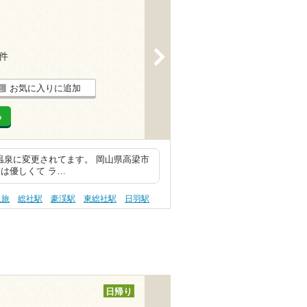
>
2件
お気に入りに追加
る
温泉に変更されてます。 岡山県高梁市
は優しくて ラ…
人旅
総社駅
豪渓駅
東総社駅
日羽駅
日帰り