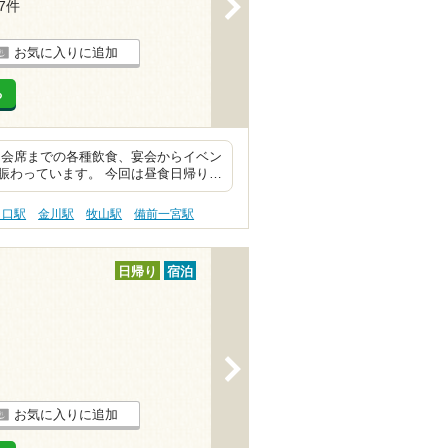
>
37件
お気に入りに追加
る
ら会席までの各種飲食、宴会からイベン
賑わっています。 今回は昼食日帰り…
々口駅
金川駅
牧山駅
備前一宮駅
日帰り
宿泊
>
お気に入りに追加