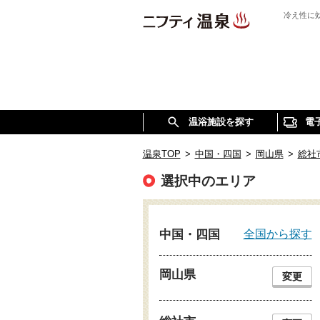
冷え性に
温浴施設を探す
電
温泉TOP
>
中国・四国
>
岡山県
>
総社
選択中のエリア
全国から探す
中国・四国
岡山県
変更