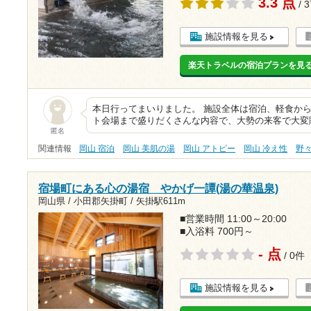
3.3 点
/ 
施設情報を見る
楽天トラベルの宿泊プランを見
本日行ってまいりました。 施設全体は宿泊、軽食か
ト会場まで盛りだくさんな内容で、大勢の来客で大変
匿名
関連情報
岡山 宿泊
岡山 美肌の湯
岡山 アトピー
岡山 冷え性
野
宿場町にある心の湯宿 やかげ一譚(湯の華温泉)
岡山県 / 小田郡矢掛町 /
矢掛駅611m
■営業時間 11:00～20:00
■入浴料 700円～
- 点
/ 0件
施設情報を見る