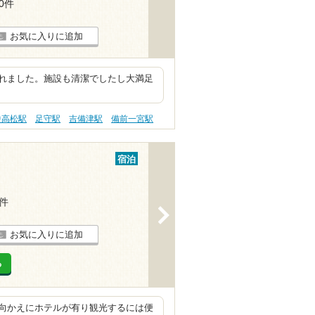
30件
お気に入りに追加
れました。施設も清潔でしたし大満足
中高松駅
足守駅
吉備津駅
備前一宮駅
宿泊
2件
>
お気に入りに追加
る
向かえにホテルが有り観光するには便