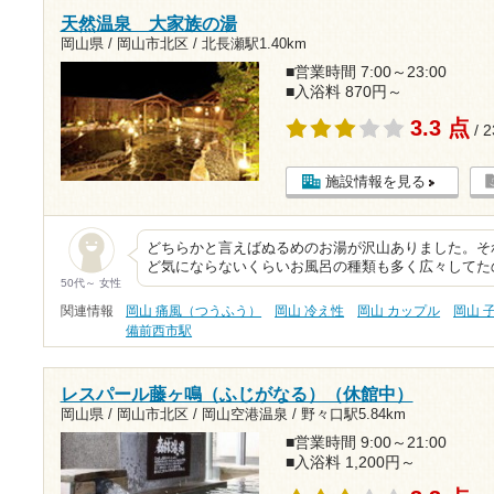
天然温泉 大家族の湯
岡山県 / 岡山市北区 /
北長瀬駅1.40km
■営業時間 7:00～23:00
■入浴料 870円～
3.3 点
/ 
施設情報を見る
どちらかと言えばぬるめのお湯が沢山ありました。それが
ど気にならないくらいお風呂の種類も多く広々してた
50代～ 女性
関連情報
岡山 痛風（つうふう）
岡山 冷え性
岡山 カップル
岡山 
備前西市駅
レスパール藤ヶ鳴（ふじがなる）（休館中）
岡山県 / 岡山市北区 / 岡山空港温泉 /
野々口駅5.84km
■営業時間 9:00～21:00
■入浴料 1,200円～