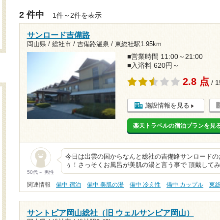
2 件中
1件～2件を表示
サンロード吉備路
岡山県 / 総社市 / 吉備路温泉 /
東総社駅1.95km
■営業時間 11:00～21:00
■入浴料 620円～
2.8 点
/ 
施設情報を見る
楽天トラベルの宿泊プランを見
今日は出雲の国からなんと総社の吉備路サンロードの
ぅ！さっそくお風呂が美肌の湯と言う事で 頂戴してみ
50代～ 男性
関連情報
備中 宿泊
備中 美肌の湯
備中 冷え性
備中 カップル
東
サントピア岡山総社（旧 ウェルサンピア岡山）