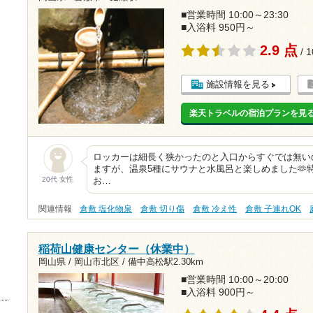
■営業時間 10:00～23:30
■入浴料 950円～
2.9 点
/ 
施設情報を見る
楽天トラベルの宿泊プランを見
ロッカーは細長く狭かったのと入口からすぐでは無い
ますが、温泉5種にサウナと水風呂と楽しめました🫶
20代 女性
お…
関連情報
倉敷 塩化物泉
倉敷 切り傷
倉敷 冷え性
倉敷 子連れOK
稲荷山健康センター（休業中）
岡山県 / 岡山市北区 /
備中高松駅2.30km
■営業時間 10:00～20:00
■入浴料 900円～