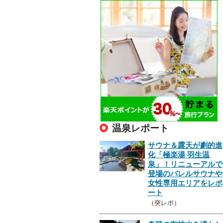
温泉レポート
サウナ＆露天が劇的進
化「極楽湯 羽生温
泉」！リニューアルで
登場のバレルサウナや
女性専用エリアをレポ
ート
（突レポ）