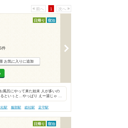
前へ
1
次へ
日帰り
宿泊
>
15件
お気に入りに追加
る
お風呂にやって来た始末 人が多いの
るといぅと…やっぱり えー湯じゃ …
総社駅
服部駅
総社駅
足守駅
日帰り
宿泊