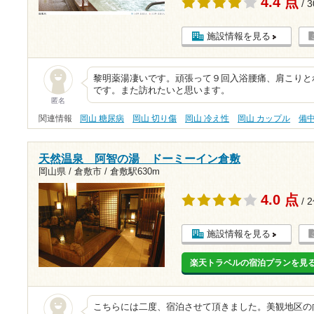
4.4 点
/ 
施設情報を見る
黎明薬湯凄いです。頑張って９回入浴腰痛、肩こりと
です。また訪れたいと思います。
匿名
関連情報
岡山 糖尿病
岡山 切り傷
岡山 冷え性
岡山 カップル
備
天然温泉 阿智の湯 ドーミーイン倉敷
岡山県 / 倉敷市 /
倉敷駅630m
4.0 点
/ 
施設情報を見る
楽天トラベルの宿泊プランを見
こちらには二度、宿泊させて頂きました。美観地区の