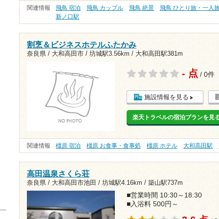
関連情報
飛鳥 宿泊
飛鳥 カップル
飛鳥 絶景
飛鳥 ひとり旅・一人
新ノ口駅
割烹＆ビジネスホテルふたかみ
奈良県 / 大和高田市 /
坊城駅3.56km
/
大和高田駅381m
- 点
/ 0件
施設情報を見る
楽天トラベルの宿泊プランを見
関連情報
橿原 宿泊
橿原 お食事・食事処
橿原 ホテル
大和高田駅
高田温泉さくら荘
奈良県 / 大和高田市池田 /
坊城駅4.16km
/
築山駅737m
■営業時間 10:30～18:30
■入浴料 500円～