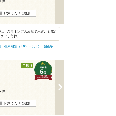
31件
お気に入りに追加
ね。 温泉ポンプの故障で水道水を沸か
に水でしたね。
処
橿原 格安（1,000円以下）
築山駅
日帰り
>
82件
お気に入りに追加