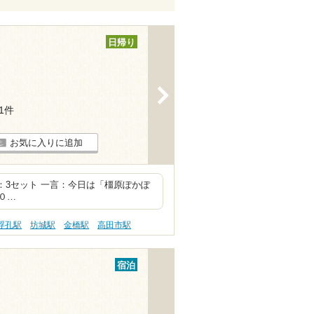
日帰り
>
81件
お気に入りに追加
 合計：3セット 一言：今日は「橿原ぽかぽ
０…
浮孔駅
坊城駅
金橋駅
高田市駅
宿泊