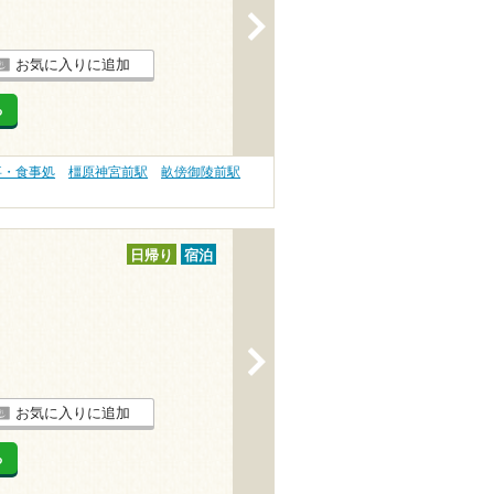
>
お気に入りに追加
る
事・食事処
橿原神宮前駅
畝傍御陵前駅
日帰り
宿泊
>
お気に入りに追加
る