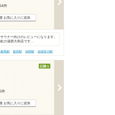
>
154件
お気に入りに追加
でサウナー向けのレビューになります。
の虹の湯西大和店です…
志都美駅
畠田駅
池部駅
佐味田川駅
日帰り
>
45件
お気に入りに追加