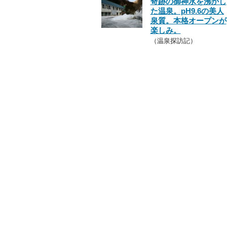
奇跡の御神水を沸かし
た温泉。pH9.6の美人
泉質。本格オープンが
楽しみ。
（温泉探訪記）