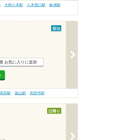
旅
大和八木駅
八木西口駅
畝傍駅
宿泊
>
お気に入りに追加
る
高田駅
築山駅
高田市駅
日帰り
>