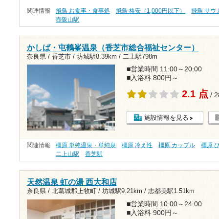
関連情報
飛鳥 お食事・食事処
飛鳥 格安（1,000円以下）
飛鳥 サウ
壺阪山駅
かしば・屯鶴峯温泉（香芝市総合福祉センター）
奈良県 / 香芝市 /
坊城駅8.39km
/
二上駅798m
■営業時間 11:00～20:00
■入浴料 800円～
2.1 点
/ 
施設情報を見る
関連情報
橿原 単純温泉・単純泉
橿原 冷え性
橿原 カップル
橿原 
二上山駅
香芝駅
天然温泉 虹の湯 西大和店
奈良県 / 北葛城郡上牧町 /
坊城駅9.21km
/
志都美駅1.51km
■営業時間 10:00～24:00
■入浴料 900円～