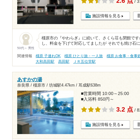
2.6 点
/ 
施設情報を見る
橿原市の『やわらぎ』に続いて、さくら荘も閉館です
し、料金を下げて対応してましたが それでも焼け石
50代～ 男性
関連情報
橿原 子連れOK
橿原 ひとり旅・一人旅
橿原 お食事・食事
大和高田駅
高田駅
ＪＲ五位堂駅
あすかの湯
奈良県 / 橿原市 /
坊城駅4.47km
/
耳成駅638m
■営業時間 10:00～25:00
■入浴料 850円～
3.2 点
/ 
施設情報を見る