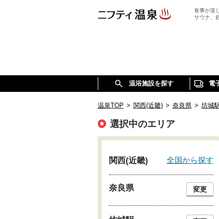
食事が楽
サウナ、
温浴施設を探す
電
温泉TOP
>
関西(近畿)
>
奈良県
>
坊城
選択中のエリア
全国から探す
関西(近畿)
奈良県
変更