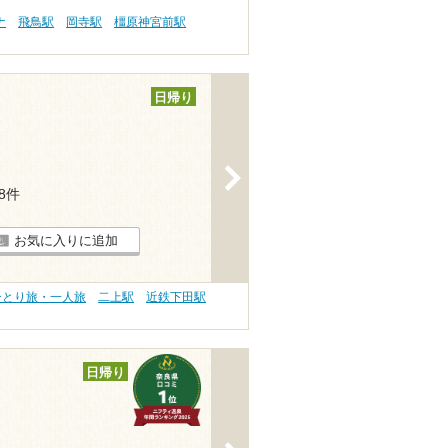
ナ
飛鳥駅
岡寺駅
橿原神宮前駅
日帰り
>
28件
お気に入りに追加
ひとり旅・一人旅
二上駅
近鉄下田駅
日帰り