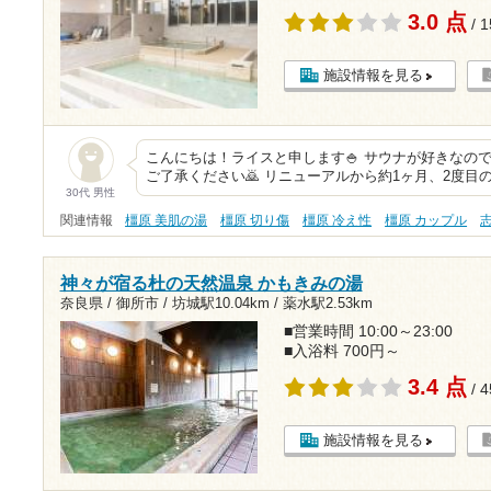
3.0 点
/ 
施設情報を見る
こんにちは！ライスと申します🍚 サウナが好きなの
ご了承ください🙇 リニューアルから約1ヶ月、2度目
30代 男性
関連情報
橿原 美肌の湯
橿原 切り傷
橿原 冷え性
橿原 カップル
神々が宿る杜の天然温泉 かもきみの湯
奈良県 / 御所市 /
坊城駅10.04km
/
薬水駅2.53km
■営業時間 10:00～23:00
■入浴料 700円～
3.4 点
/ 
施設情報を見る