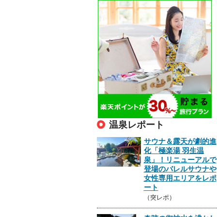
温泉レポート
サウナ＆露天が劇的進
化「極楽湯 羽生温
泉」！リニューアルで
登場のバレルサウナや
女性専用エリアをレポ
ート
（突レポ）