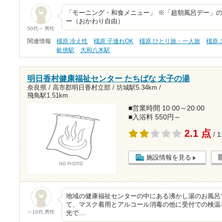
「モーニング・和食メニュー」 ※「超朝風呂デー」の
ー（おかわり自由）
50代～ 男性
関連情報
橿原 冷え性
橿原 子連れOK
橿原 ひとり旅・一人旅
橿原
畝傍駅
大和八木駅
明日香村健康福祉センター たちばな 太子の湯
奈良県 / 高市郡明日香村立部 /
坊城駅5.34km
/
飛鳥駅1.51km
■営業時間 10:00～20:00
■入浴料 550円～
2.1 点
/ 
施設情報を見る
地域の健康福祉センターの中にある沸かし湯のお風呂
て、マスク着用とアルコール消毒の他に受付での検温
～10代 男性
光で…