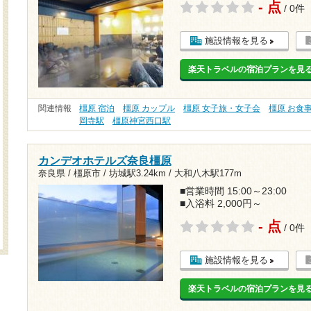
- 点
/ 0件
施設情報を見る
楽天トラベルの宿泊プランを見
関連情報
橿原 宿泊
橿原 カップル
橿原 女子旅・女子会
橿原 お食
岡寺駅
橿原神宮西口駅
カンデオホテルズ奈良橿原
奈良県 / 橿原市 /
坊城駅3.24km
/
大和八木駅177m
■営業時間 15:00～23:00
■入浴料 2,000円～
- 点
/ 0件
施設情報を見る
楽天トラベルの宿泊プランを見