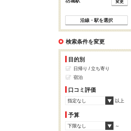
坊城駅
変更
沿線・駅を選択
検索条件を変更
目的別
日帰り / 立ち寄り
宿泊
口コミ評価
指定なし
以上
予算
下限なし
～