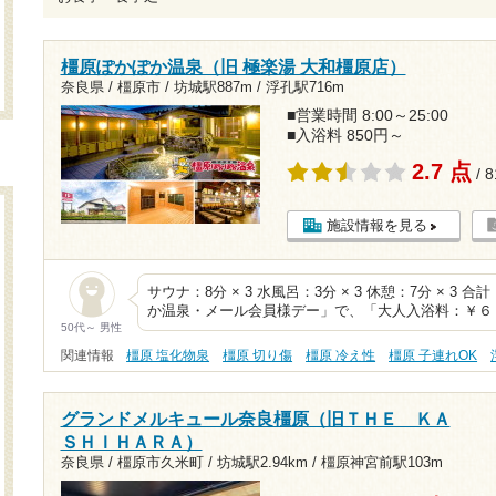
橿原ぽかぽか温泉（旧 極楽湯 大和橿原店）
奈良県 / 橿原市 /
坊城駅887m
/
浮孔駅716m
■営業時間 8:00～25:00
■入浴料 850円～
2.7 点
/ 
施設情報を見る
サウナ：8分 × 3 水風呂：3分 × 3 休憩：7分 × 3
か温泉・メール会員様デー」で、「大人入浴料：￥６
50代～ 男性
関連情報
橿原 塩化物泉
橿原 切り傷
橿原 冷え性
橿原 子連れOK
グランドメルキュール奈良橿原（旧ＴＨＥ ＫＡ
ＳＨＩＨＡＲＡ）
奈良県 / 橿原市久米町 /
坊城駅2.94km
/
橿原神宮前駅103m