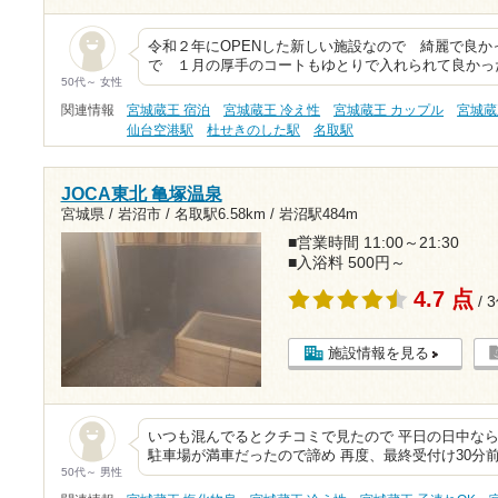
令和２年にOPENした新しい施設なので 綺麗で良
で １月の厚手のコートもゆとりで入れられて良かっ
50代～ 女性
関連情報
宮城蔵王 宿泊
宮城蔵王 冷え性
宮城蔵王 カップル
宮城蔵
仙台空港駅
杜せきのした駅
名取駅
JOCA東北 亀塚温泉
宮城県 / 岩沼市 /
名取駅6.58km
/
岩沼駅484m
■営業時間 11:00～21:30
■入浴料 500円～
4.7 点
/ 
施設情報を見る
いつも混んでるとクチコミで見たので 平日の日中な
駐車場が満車だったので諦め 再度、最終受付け30分
50代～ 男性