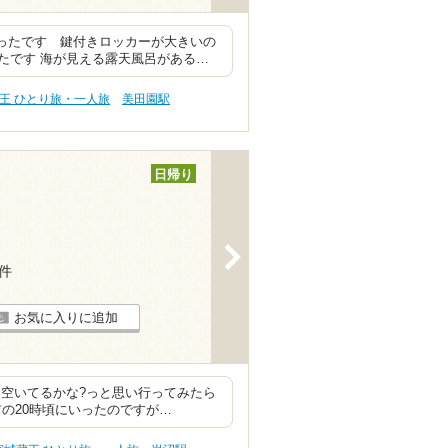
かったです 鍵付きロッカーが大きいの
たです 海が見える露天風呂がある…
王 ひとり旅・一人旅
美田園駅
日帰り
>
3件
お気に入りに追加
ら空いてるかな?っと思い行ってみたら
前の20時頃にいったのですが…