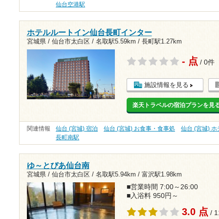
仙台空港駅
ホテルルートイン仙台長町インター
宮城県 / 仙台市太白区 /
名取駅5.59km
/
長町駅1.27km
- 点
/ 0件
施設情報を見る
楽天トラベルの宿泊プランを見
関連情報
仙台 (宮城) 宿泊
仙台 (宮城) お食事・食事処
仙台 (宮城) 
長町南駅
ゆ～とぴあ仙台南
宮城県 / 仙台市太白区 /
名取駅5.94km
/
富沢駅1.98km
■営業時間 7:00～26:00
■入浴料 950円～
3.0 点
/ 