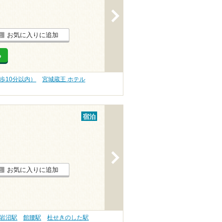
>
お気に入りに追加
る
歩10分以内）
宮城蔵王 ホテル
宿泊
>
お気に入りに追加
岩沼駅
館腰駅
杜せきのした駅