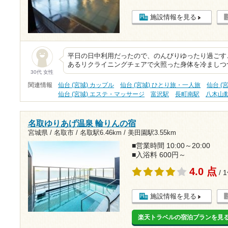
施設情報を見る
平日の日中利用だったので、のんびりゆったり過ごす
あるリクライニングチェアで火照った身体を冷ましつ
30代 女性
関連情報
仙台 (宮城) カップル
仙台 (宮城) ひとり旅・一人旅
仙台 (
仙台 (宮城) エステ・マッサージ
富沢駅
長町南駅
八木山
名取ゆりあげ温泉 輪りんの宿
宮城県 / 名取市 /
名取駅6.46km
/
美田園駅3.55km
■営業時間 10:00～20:00
■入浴料 600円～
4.0 点
/ 
施設情報を見る
楽天トラベルの宿泊プランを見