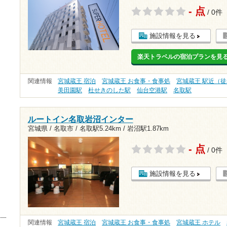
- 点
/ 0件
施設情報を見る
楽天トラベルの宿泊プランを見
関連情報
宮城蔵王 宿泊
宮城蔵王 お食事・食事処
宮城蔵王 駅近（徒
美田園駅
杜せきのした駅
仙台空港駅
名取駅
ルートイン名取岩沼インター
宮城県 / 名取市 /
名取駅5.24km
/
岩沼駅1.87km
- 点
/ 0件
施設情報を見る
関連情報
宮城蔵王 宿泊
宮城蔵王 お食事・食事処
宮城蔵王 ホテル