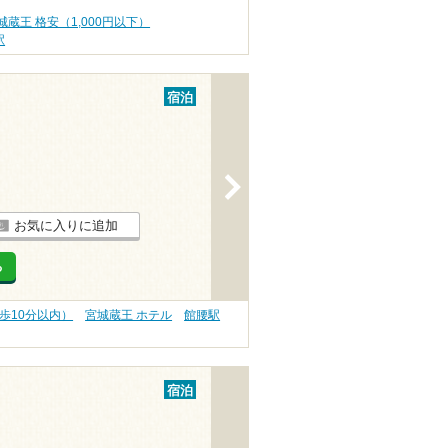
城蔵王 格安（1,000円以下）
駅
宿泊
>
お気に入りに追加
る
歩10分以内）
宮城蔵王 ホテル
館腰駅
宿泊