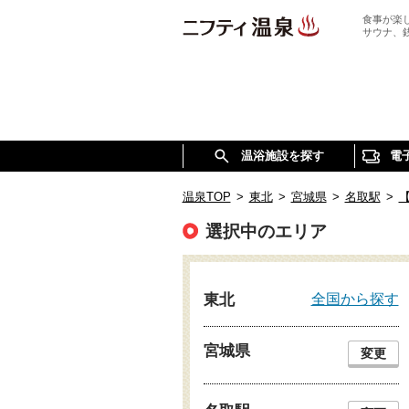
食事が楽
サウナ、
温浴施設を探す
電
温泉TOP
>
東北
>
宮城県
>
名取駅
>
選択中のエリア
全国から探す
東北
宮城県
変更