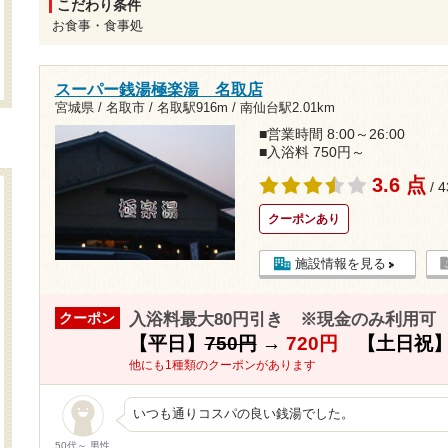
こだわり条件
お食事・食事処
スーパー銭湯極楽湯 名取店
宮城県 / 名取市 /
名取駅916m
/
南仙台駅2.01km
■営業時間 8:00～26:00
■入浴料 750円～
3.6 点
/ 
クーポンあり
施設情報を見る
入浴料最大80円引き ※現金のみ利用可
クーポン
【平日】
750円
→
720円
【土日祝
他にも1種類のクーポンがあります
いつも通りコスパの良い銭湯でした。
50代～ 男性