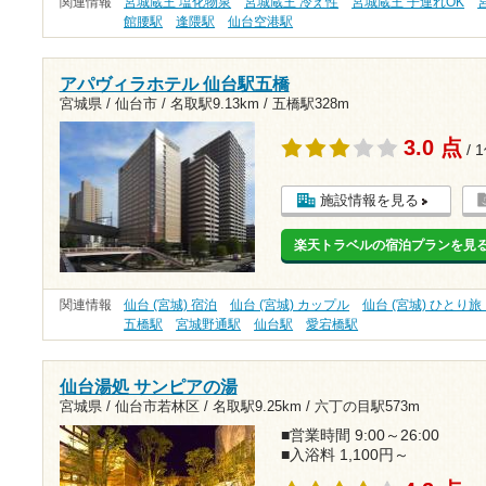
関連情報
宮城蔵王 塩化物泉
宮城蔵王 冷え性
宮城蔵王 子連れOK
館腰駅
逢隈駅
仙台空港駅
アパヴィラホテル 仙台駅五橋
宮城県 / 仙台市 /
名取駅9.13km
/
五橋駅328m
3.0 点
/ 
施設情報を見る
楽天トラベルの宿泊プランを見
関連情報
仙台 (宮城) 宿泊
仙台 (宮城) カップル
仙台 (宮城) ひとり
五橋駅
宮城野通駅
仙台駅
愛宕橋駅
仙台湯処 サンピアの湯
宮城県 / 仙台市若林区 /
名取駅9.25km
/
六丁の目駅573m
■営業時間 9:00～26:00
■入浴料 1,100円～