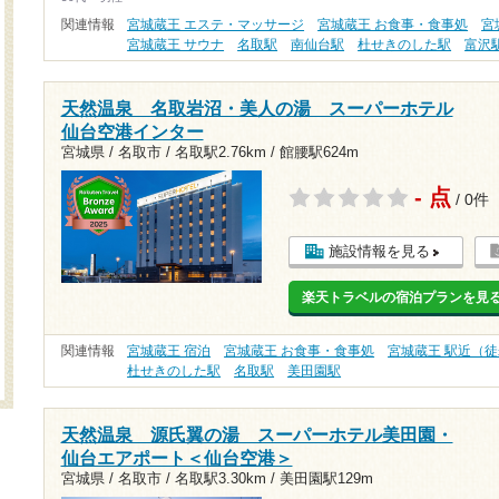
関連情報
宮城蔵王 エステ・マッサージ
宮城蔵王 お食事・食事処
宮
宮城蔵王 サウナ
名取駅
南仙台駅
杜せきのした駅
富沢
天然温泉 名取岩沼・美人の湯 スーパーホテル
仙台空港インター
宮城県 / 名取市 /
名取駅2.76km
/
館腰駅624m
- 点
/ 0件
施設情報を見る
楽天トラベルの宿泊プランを見
関連情報
宮城蔵王 宿泊
宮城蔵王 お食事・食事処
宮城蔵王 駅近（徒
杜せきのした駅
名取駅
美田園駅
天然温泉 源氏翼の湯 スーパーホテル美田園・
仙台エアポート＜仙台空港＞
宮城県 / 名取市 /
名取駅3.30km
/
美田園駅129m