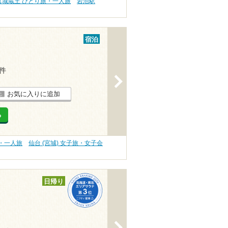
宮城蔵王 ひとり旅・一人旅
岩沼駅
宿泊
1件
>
お気に入りに追加
る
旅・一人旅
仙台 (宮城) 女子旅・女子会
日帰り
>