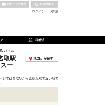
お気に入りの温泉
最近の履歴
ログイン
ID作成
グ
岩盤浴
湯おすすめ
名取駅
地図から探す
、スー
ージでは名取駅から直線距離で近い順で
。