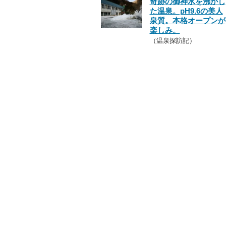
奇跡の御神水を沸かし
た温泉。pH9.6の美人
泉質。本格オープンが
楽しみ。
（温泉探訪記）