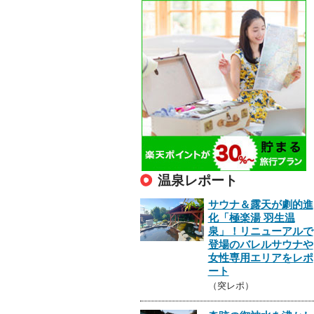
温泉レポート
サウナ＆露天が劇的進
化「極楽湯 羽生温
泉」！リニューアルで
登場のバレルサウナや
女性専用エリアをレポ
ート
（突レポ）