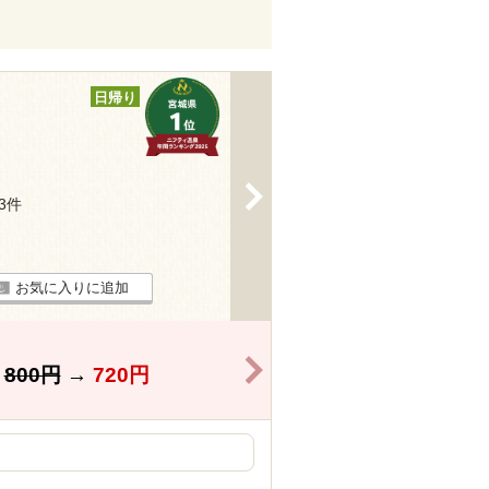
日帰り
>
43件
お気に入りに追加
>
】
800円
→
720円