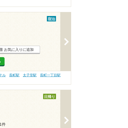
宿泊
>
お気に入りに追加
る
ホテル
長町駅
太子堂駅
長町一丁目駅
日帰り
>
11件