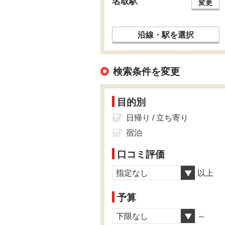
名取駅
変更
沿線・駅を選択
検索条件を変更
目的別
日帰り / 立ち寄り
宿泊
口コミ評価
指定なし
以上
予算
下限なし
～