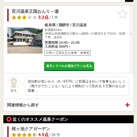
宮川温泉王国おんり～湯
お気に入
りに追加
3.2点
/ 7 件
岐阜県 / 飛騨市 / 宮川温泉
杉原駅604m
JR高山本線飛騨古川駅から臨時バス猪谷行きで50分、杉原
下車、徒歩8…
営業時間 10:00～21:00
入浴料金 900円～
日帰り
宿泊
お食事・食事処
楽天トラベルの宿泊プランを見る
宿泊料が安いわり（8～9千円）に部屋はきれいで食事もおいしく
（熊汁がでたことも）なにより寝転がって読める３万冊のまんが
図書…
匿名
関連情報から探す
近くのオススメ温泉クーポン
桜ヶ池クアガーデン
4.5点
/ 26 件