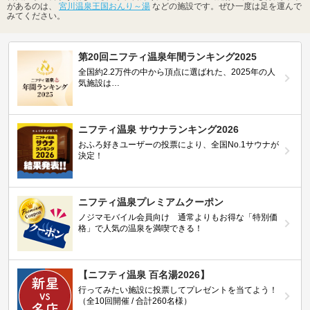
があるのは、
宮川温泉王国おんり～湯
などの施設です。ぜひ一度は足を運んで
みてください。
第20回ニフティ温泉年間ランキング2025
全国約2.2万件の中から頂点に選ばれた、2025年の人
気施設は…
ニフティ温泉 サウナランキング2026
おふろ好きユーザーの投票により、全国No.1サウナが
決定！
ニフティ温泉プレミアムクーポン
ノジマモバイル会員向け 通常よりもお得な「特別価
格」で人気の温泉を満喫できる！
【ニフティ温泉 百名湯2026】
行ってみたい施設に投票してプレゼントを当てよう！
（全10回開催 / 合計260名様）