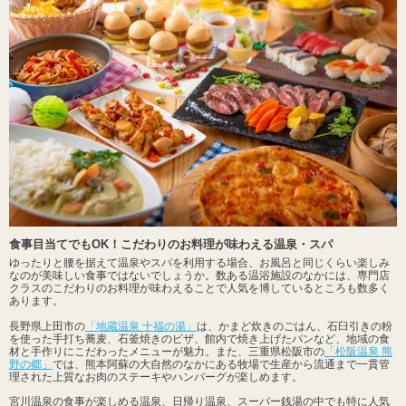
食事目当てでもOK！こだわりのお料理が味わえる温泉・スパ
ゆったりと腰を据えて温泉やスパを利用する場合、お風呂と同じくらい楽しみ
なのが美味しい食事ではないでしょうか。数ある温浴施設のなかには、専門店
クラスのこだわりのお料理が味わえることで人気を博しているところも数多く
あります。
長野県上田市の
「地蔵温泉 十福の湯」
は、かまど炊きのごはん、石臼引きの粉
を使った手打ち蕎麦、石釜焼きのピザ、館内で焼き上げたパンなど、地域の食
材と手作りにこだわったメニューが魅力。また、三重県松阪市の
「松阪温泉 熊
野の郷」
では、熊本阿蘇の大自然のなかにある牧場で生産から流通まで一貫管
理された上質なお肉のステーキやハンバーグが楽しめます。
宮川温泉の食事が楽しめる温泉、日帰り温泉、スーパー銭湯の中でも特に人気