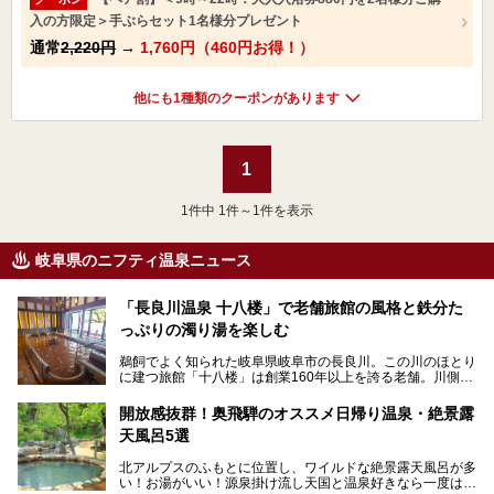
入の方限定＞手ぶらセット1名様分プレゼント
通常
2,220円
→
1,760円（460円お得！）
他にも1種類のクーポンがあります
1
1
件中 1件～1件を表示
岐阜県のニフティ温泉ニュース
「長良川温泉 十八楼」で老舗旅館の風格と鉄分た
っぷりの濁り湯を楽しむ
鵜飼でよく知られた岐阜県岐阜市の長良川。この川のほとり
に建つ旅館「十八楼」は創業160年以上を誇る老舗。川側の
客室からは長良川を一望、温泉はインパクトのある赤褐色の
濁り湯で、地産地消にこだわった食事も定評があります。
開放感抜群！奥飛騨のオススメ日帰り温泉・絶景露
天風呂5選
そして大浴場は日帰り入浴もできるんですよ。泊まりでも日
帰りでも楽しめる「十八楼」を、周辺の川原町の町並みや、
北アルプスのふもとに位置し、ワイルドな絶景露天風呂が多
岐阜の手仕事に触れる旅とともに楽しんでみてはいかがでし
い！お湯がいい！源泉掛け流し天国と温泉好きなら一度は行
ょう！