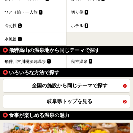
ひとり旅・一人旅
切り傷
1
1
冷え性
ホテル
1
1
水風呂
1
飛騨高山の温泉地から同じテーマで探す
飛騨川古川桃源郷温泉
秋神温泉
1
1
いろいろな方法で探す
全国の施設から同じテーマで探す
岐阜県トップを見る
食事が楽しめる温泉の魅力