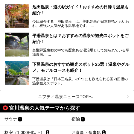
きたいと思う岐阜県の奥飛騨温泉郷。
───
池田温泉・道の駅ガイド！おすすめの日帰り温泉も
「平湯温泉」「福地温泉」「新平湯温泉」「栃尾温泉」「新
提供元：岐阜県【PR】
紹介！
穂高温泉」と5つの温泉地を総称して奥飛騨温泉郷と呼びま
この記事は岐阜県のPR記事です。
すが、この中でも気軽に日帰りで楽しめる開放感抜群の露天
今回紹介する「池田温泉」は、美肌効果が日本屈指ともいわ
風呂を5ヶ所ご紹介したいと思います。いずれも素晴らしい
れ、根強い人気がある温泉地です。
温泉ですよ！
岐阜県にあり、名古屋からは日帰りで、東京や大阪からなら
温泉旅として利用することができます。
平湯温泉とは？おすすめの温泉や観光スポットをご
紹介！
池田温泉には道の駅があるなど、温泉、観光、買い物と、さ
まざまな楽しみ方が可能です。
奥飛騨温泉郷の中でも歴史ある湯治場として知られている平
そんな池田温泉の魅力を詳しく紹介していきます！
湯温泉。
岐阜県と長野県を結ぶ安房トンネルの開通以来、東京方面か
らの利用客も増え、ますます賑わいを見せています。そこで
下呂温泉のおすすめ観光スポット25選！温泉やグル
今回は、平湯温泉の観光スポットとおすすめの温泉施設を紹
メ、モデルコースも紹介！
介します。気になる温泉をぜひチェックしてみてください。
下呂温泉は「日本三名泉」の1つにも数えられる国内屈指の
温泉観光スポット。
訪れる際には美肌で知られるお湯とあわせて、当地ならでは
のグルメを楽しんだり、周辺にある名所にも足を伸ばしたり
したいもの。
ニフティ温泉ニュースTOPへ
本記事では、下呂温泉エリアにあるおすすめの観光スポット
宮川温泉の人気テーマから探す
をご紹介するとともに散策する際のモデルコースもご提案。
下呂温泉観光をたっぷりとガイドします！
サウナ
宿泊
1
1
格安（1,000円以下）
お食事・食事処
1
1