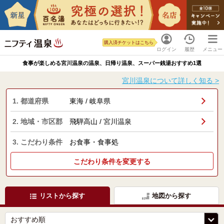
購入済チケットはこちら
ログイン
履歴
メニュー
食事が楽しめる宮川温泉の温泉、日帰り温泉、スーパー銭湯おすすめ1選
宮川温泉について詳しく知る >
1. 都道府県
東海 / 岐阜県
2. 地域・市区郡
飛騨高山 / 宮川温泉
3. こだわり条件
お食事・食事処
こだわり条件を変更する
リストから探す
地図から探す