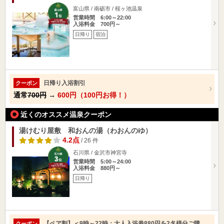
富山県 / 南砺市 / 桜ヶ池温泉
営業時間 6:00～22:00
入浴料金 700円～
日帰り
宿泊
日帰り入浴割引
クーポン
通常
700円
→
600円（100円お得！）
近くのオススメ温泉クーポン
湯けむり屋敷 和おんの湯（わおんのゆ）
4.2点
/ 26 件
石川県 / 金沢市神宮寺
営業時間 5:00～24:00
入浴料金 880円～
日帰り
【ペア割】＜9時～22時：大人入浴券880円を2名様分ご購
クーポン