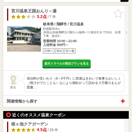
宮川温泉王国おんり～湯
お気に入
りに追加
3.2点
/ 7 件
岐阜県 / 飛騨市 / 宮川温泉
杉原駅604m
JR高山本線飛騨古川駅から臨時バス猪谷行きで50分、杉原
下車、徒歩8…
営業時間 10:00～21:00
入浴料金 900円～
日帰り
宿泊
切り傷
楽天トラベルの宿泊プランを見る
宿泊料が安いわり（8～9千円）に部屋はきれいで食事もおいしく
（熊汁がでたことも）なにより寝転がって読める３万冊のまんが
図書…
匿名
関連情報から探す
近くのオススメ温泉クーポン
桜ヶ池クアガーデン
4.5点
/ 26 件