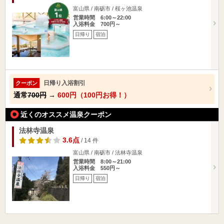
富山県 / 南砺市 / 桜ヶ池温泉
営業時間 6:00～22:00
入浴料金 700円～
日帰り
宿泊
日帰り入浴割引
クーポン
通常
700円
→
600円（100円お得！）
近くのオススメ温泉クーポン
法林寺温泉
3.6点
/ 14 件
富山県 / 南砺市 / 法林寺温泉
営業時間 8:00～21:00
入浴料金 550円～
日帰り
宿泊