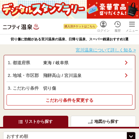
購入済チケットはこちら
ログイン
履歴
メニュー
切り傷に効能がある宮川温泉の温泉、日帰り温泉、スーパー銭湯おすすめ1選
宮川温泉について詳しく知る >
1. 都道府県
東海 / 岐阜県
2. 地域・市区郡
飛騨高山 / 宮川温泉
3. こだわり条件
切り傷
こだわり条件を変更する
リストから探す
地図から探す