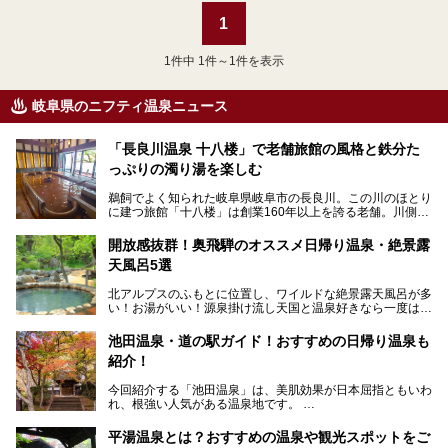
1
1
件中 1件～1件を表示
岐阜県のニフティ温泉ニュース
「長良川温泉 十八楼」で老舗旅館の風格と鉄分た
っぷりの濁り湯を楽しむ
鵜飼でよく知られた岐阜県岐阜市の長良川。この川のほとり
に建つ旅館「十八楼」は創業160年以上を誇る老舗。川側の
客室からは長良川を一望、温泉はインパクトのある赤褐色の
濁り湯で、地産地消にこだわった食事も定評があります。
開放感抜群！奥飛騨のオススメ日帰り温泉・絶景露
天風呂5選
そして大浴場は日帰り入浴もできるんですよ。泊まりでも日
帰りでも楽しめる「十八楼」を、周辺の川原町の町並みや、
北アルプスのふもとに位置し、ワイルドな絶景露天風呂が多
岐阜の手仕事に触れる旅とともに楽しんでみてはいかがでし
い！お湯がいい！源泉掛け流し天国と温泉好きなら一度は行
ょう！
きたいと思う岐阜県の奥飛騨温泉郷。
───
池田温泉・道の駅ガイド！おすすめの日帰り温泉も
「平湯温泉」「福地温泉」「新平湯温泉」「栃尾温泉」「新
提供元：岐阜県【PR】
紹介！
穂高温泉」と5つの温泉地を総称して奥飛騨温泉郷と呼びま
この記事は岐阜県のPR記事です。
すが、この中でも気軽に日帰りで楽しめる開放感抜群の露天
今回紹介する「池田温泉」は、美肌効果が日本屈指ともいわ
風呂を5ヶ所ご紹介したいと思います。いずれも素晴らしい
れ、根強い人気がある温泉地です。
温泉ですよ！
岐阜県にあり、名古屋からは日帰りで、東京や大阪からなら
温泉旅として利用することができます。
平湯温泉とは？おすすめの温泉や観光スポットをご