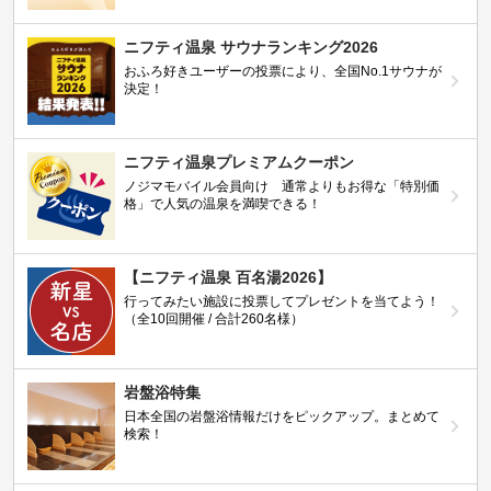
ニフティ温泉 サウナランキング2026
おふろ好きユーザーの投票により、全国No.1サウナが
決定！
ニフティ温泉プレミアムクーポン
ノジマモバイル会員向け 通常よりもお得な「特別価
格」で人気の温泉を満喫できる！
【ニフティ温泉 百名湯2026】
行ってみたい施設に投票してプレゼントを当てよう！
（全10回開催 / 合計260名様）
岩盤浴特集
日本全国の岩盤浴情報だけをピックアップ。まとめて
検索！