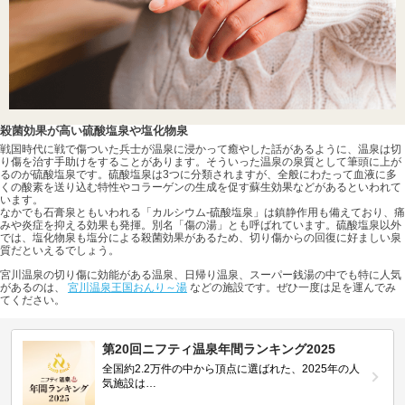
殺菌効果が高い硫酸塩泉や塩化物泉
戦国時代に戦で傷ついた兵士が温泉に浸かって癒やした話があるように、温泉は切
り傷を治す手助けをすることがあります。そういった温泉の泉質として筆頭に上が
るのが硫酸塩泉です。硫酸塩泉は3つに分類されますが、全般にわたって血液に多
くの酸素を送り込む特性やコラーゲンの生成を促す蘇生効果などがあるといわれて
います。
なかでも石膏泉ともいわれる「カルシウム-硫酸塩泉」は鎮静作用も備えており、痛
みや炎症を抑える効果も発揮。別名「傷の湯」とも呼ばれています。硫酸塩泉以外
では、塩化物泉も塩分による殺菌効果があるため、切り傷からの回復に好ましい泉
質だといえるでしょう。
宮川温泉の切り傷に効能がある温泉、日帰り温泉、スーパー銭湯の中でも特に人気
があるのは、
宮川温泉王国おんり～湯
などの施設です。ぜひ一度は足を運んでみ
てください。
第20回ニフティ温泉年間ランキング2025
全国約2.2万件の中から頂点に選ばれた、2025年の人
気施設は…