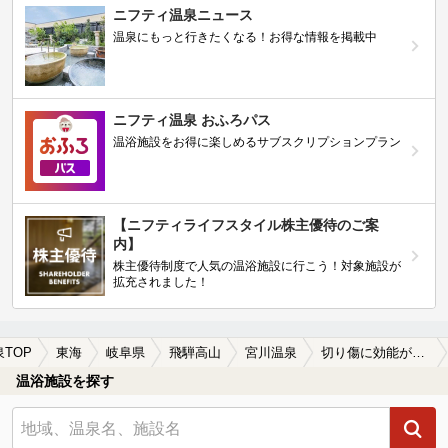
ニフティ温泉ニュース
温泉にもっと行きたくなる！お得な情報を掲載中
ニフティ温泉 おふろパス
温浴施設をお得に楽しめるサブスクリプションプラン
【ニフティライフスタイル株主優待のご案
内】
株主優待制度で人気の温浴施設に行こう！対象施設が
拡充されました！
泉TOP
東海
岐阜県
飛騨高山
宮川温泉
切り傷に効能がある宮川温泉の温泉、日帰り温泉、スーパー銭湯おすすめ
温浴施設を探す