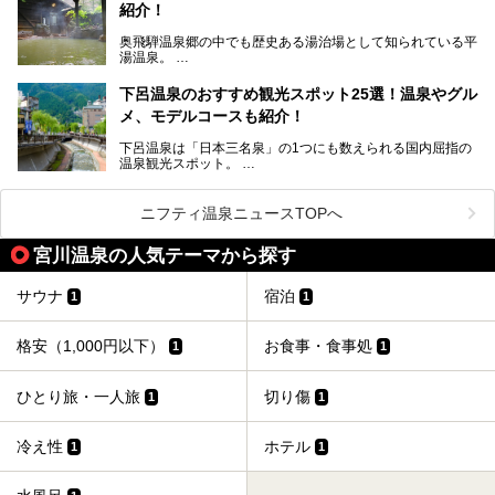
紹介！
池田温泉には道の駅があるなど、温泉、観光、買い物と、さ
まざまな楽しみ方が可能です。
奥飛騨温泉郷の中でも歴史ある湯治場として知られている平
そんな池田温泉の魅力を詳しく紹介していきます！
湯温泉。
岐阜県と長野県を結ぶ安房トンネルの開通以来、東京方面か
らの利用客も増え、ますます賑わいを見せています。そこで
下呂温泉のおすすめ観光スポット25選！温泉やグル
今回は、平湯温泉の観光スポットとおすすめの温泉施設を紹
メ、モデルコースも紹介！
介します。気になる温泉をぜひチェックしてみてください。
下呂温泉は「日本三名泉」の1つにも数えられる国内屈指の
温泉観光スポット。
訪れる際には美肌で知られるお湯とあわせて、当地ならでは
のグルメを楽しんだり、周辺にある名所にも足を伸ばしたり
したいもの。
ニフティ温泉ニュースTOPへ
本記事では、下呂温泉エリアにあるおすすめの観光スポット
宮川温泉の人気テーマから探す
をご紹介するとともに散策する際のモデルコースもご提案。
下呂温泉観光をたっぷりとガイドします！
サウナ
宿泊
1
1
格安（1,000円以下）
お食事・食事処
1
1
ひとり旅・一人旅
切り傷
1
1
冷え性
ホテル
1
1