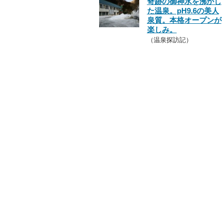
奇跡の御神水を沸かし
た温泉。pH9.6の美人
泉質。本格オープンが
楽しみ。
（温泉探訪記）