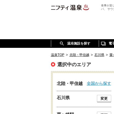
食事が楽
パ、 サ
温浴施設を探す
電
温泉TOP
>
北陸・甲信越
>
石川県
>
粟
選択中のエリア
全国から探す
北陸・甲信越
石川県
変更