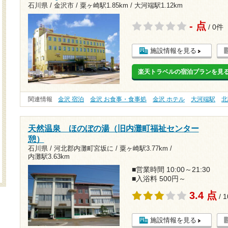
石川県 / 金沢市 /
粟ヶ崎駅1.85km
/
大河端駅1.12km
- 点
/ 0件
施設情報を見る
楽天トラベルの宿泊プランを見
関連情報
金沢 宿泊
金沢 お食事・食事処
金沢 ホテル
大河端駅
北
天然温泉 ほのぼの湯（旧内灘町福祉センター
憩）
石川県 / 河北郡内灘町宮坂に /
粟ヶ崎駅3.77km
/
内灘駅3.63km
■営業時間 10:00～21:30
■入浴料 500円～
3.4 点
/ 
施設情報を見る