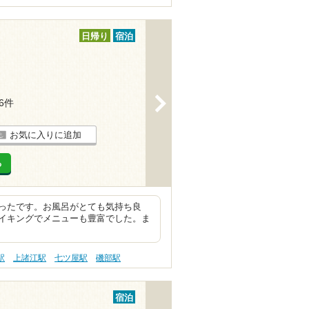
日帰り
宿泊
>
16件
お気に入りに追加
る
ったです。お風呂がとても気持ち良
イキングでメニューも豊富でした。ま
駅
上諸江駅
七ツ屋駅
磯部駅
宿泊