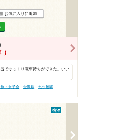
お気に入りに追加
る
）
>
得！）
風呂でゆっくり電車待ちができた。いい
子旅・女子会
金沢駅
七ツ屋駅
宿泊
>