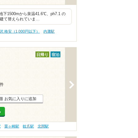
00mから泉温41.6℃、ph7.1 の
に建て替えられていま…
沢 格安（1,000円以下）
内灘駅
日帰り
宿泊
>
3件
お気に入りに追加
る
駅
粟ヶ崎駅
蚊爪駅
北間駅