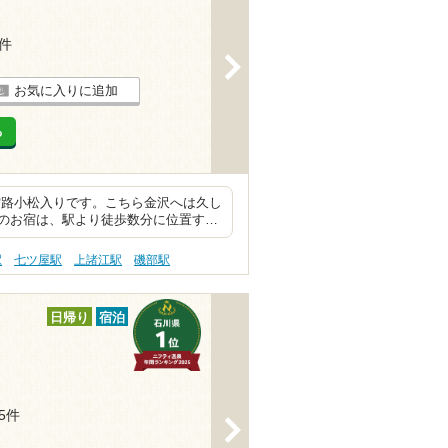
4件
>
お気に入りに追加
る
松入りです。こちら金沢へは久し
のお宿は、駅より徒歩数分に位置す…
駅
七ツ屋駅
上諸江駅
磯部駅
日帰り
宿泊
15件
>