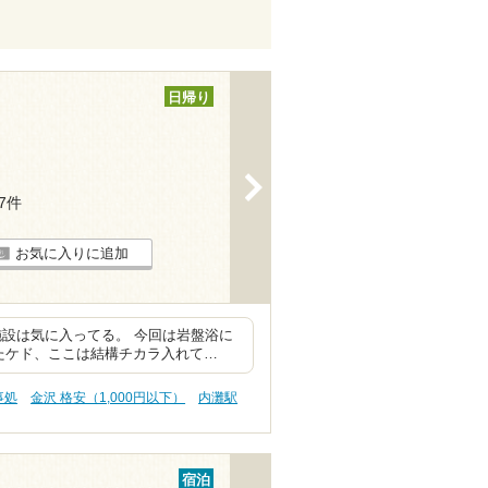
日帰り
>
17件
お気に入りに追加
施設は気に入ってる。 今回は岩盤浴に
たケド、ここは結構チカラ入れて…
事処
金沢 格安（1,000円以下）
内灘駅
宿泊