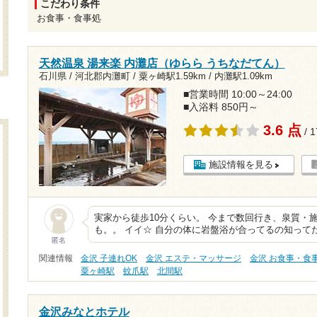
こだわり条件
お食事・食事処
天然温泉 湯来楽 内灘店（ゆらら うちなだてん）
石川県 / 河北郡内灘町 /
粟ヶ崎駅1.59km
/
内灘駅1.09km
■営業時間 10:00～24:00
■入浴料 850円～
3.6 点
/ 
施設情報を見る
実家から徒歩10分くらい。 今まで数回行き、泉質・
も。。 イイ☆ 自分の体に岩盤浴が合ってるの知って
匿名
関連情報
金沢 子連れOK
金沢 エステ・マッサージ
金沢 お食事・食
粟ヶ崎駅
蚊爪駅
北間駅
金沢みなとホテル