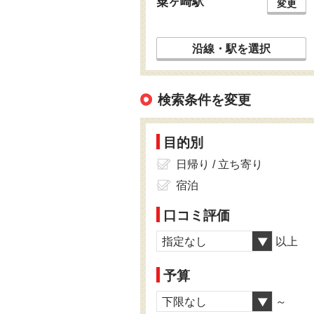
粟ヶ崎駅
変更
沿線・駅を選択
検索条件を変更
目的別
日帰り / 立ち寄り
宿泊
口コミ評価
指定なし
以上
予算
下限なし
～