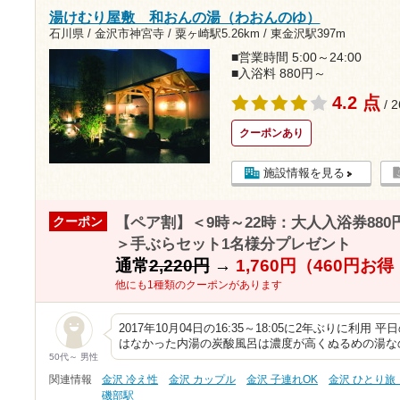
湯けむり屋敷 和おんの湯（わおんのゆ）
石川県 / 金沢市神宮寺 /
粟ヶ崎駅5.26km
/
東金沢駅397m
■営業時間 5:00～24:00
■入浴料 880円～
4.2 点
/ 
クーポンあり
施設情報を見る
【ペア割】＜9時～22時：大人入浴券88
クーポン
＞手ぶらセット1名様分プレゼント
通常
2,220円
→
1,760円（460円お
他にも1種類のクーポンがあります
2017年10月04日の16:35～18:05に2年ぶりに利
はなかった内湯の炭酸風呂は濃度が高くぬるめの湯な
50代～ 男性
関連情報
金沢 冷え性
金沢 カップル
金沢 子連れOK
金沢 ひとり旅
磯部駅