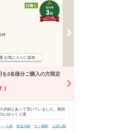
日帰り
>
26件
お気に入りに追加
0円を2名様分ご購入の方限定
>
得！）
用 平日の夕刻とあって空いていました。前回
のにゆっくり浸…
・一人旅
東金沢駅
七ツ屋駅
上諸江駅