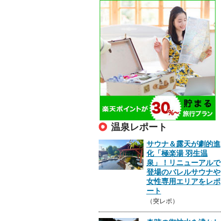
温泉レポート
サウナ＆露天が劇的進
化「極楽湯 羽生温
泉」！リニューアルで
登場のバレルサウナや
女性専用エリアをレポ
ート
（突レポ）