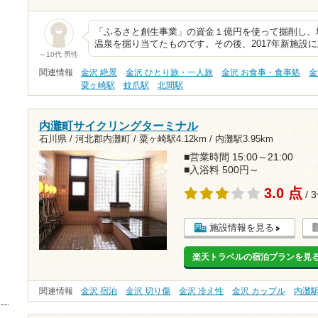
「ふるさと創生事業」の資金１億円を使って掘削し、地下15
温泉を掘り当てたものです。その後、2017年新施設
～10代 男性
関連情報
金沢 絶景
金沢 ひとり旅・一人旅
金沢 お食事・食事処
金
粟ヶ崎駅
蚊爪駅
北間駅
内灘町サイクリングターミナル
石川県 / 河北郡内灘町 /
粟ヶ崎駅4.12km
/
内灘駅3.95km
■営業時間 15:00～21:00
■入浴料 500円～
3.0 点
/ 
施設情報を見る
楽天トラベルの宿泊プランを見
関連情報
金沢 宿泊
金沢 切り傷
金沢 冷え性
金沢 カップル
内灘