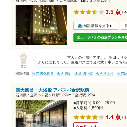
石川県 / 金沢市堀川新町 /
粟ヶ崎駅5.77km
/
金沢駅288m
3.5 点
/ 
施設情報を見る
楽天トラベルの宿泊プランを見
主人との小旅行です。。 羽田より空路小
ぶりに訪れました。連絡バスにて金沢駅下車。こちら
匿名
関連情報
金沢 塩化物泉
金沢 宿泊
金沢 切り傷
金沢 冷え性
金沢
露天風呂・大浴殿 アパスパ金沢駅前
石川県 / 金沢市 /
粟ヶ崎駅5.89km
/
金沢駅127m
■営業時間 6:00～25:00
■入浴料 1,500円～
4.4 点
/ 
クーポンあり