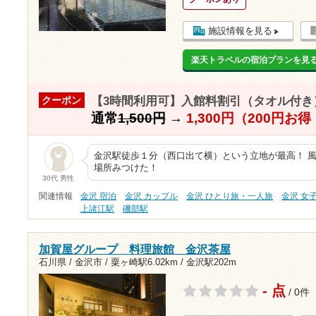
施設情報を見る
楽天トラベルの宿泊プランを見
【3時間利用可】入館料割引（タオル付き
クーポン
通常
1,500円
→
1,300円（200円お
金沢駅徒歩１分（西口出て横）という立地が最高！ 
場所みつけた！
30代 男性
関連情報
金沢 宿泊
金沢 カップル
金沢 ひとり旅・一人旅
金沢 女
上諸江駅
磯部駅
加賀屋グループ 料理旅館 金沢茶屋
石川県 / 金沢市 /
粟ヶ崎駅6.02km
/
金沢駅202m
- 点
/ 0件