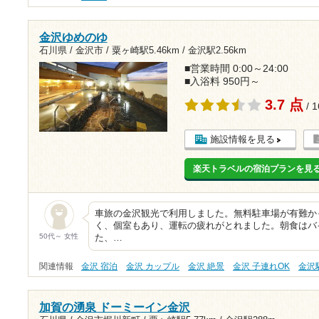
金沢ゆめのゆ
石川県 / 金沢市 /
粟ヶ崎駅5.46km
/
金沢駅2.56km
■営業時間 0:00～24:00
■入浴料 950円～
3.7 点
/ 
施設情報を見る
楽天トラベルの宿泊プランを見
車旅の金沢観光で利用しました。無料駐車場が有難か
く、個室もあり、運転の疲れがとれました。朝食はバ
50代～ 女性
た、…
関連情報
金沢 宿泊
金沢 カップル
金沢 絶景
金沢 子連れOK
金沢
加賀の湧泉 ドーミーイン金沢