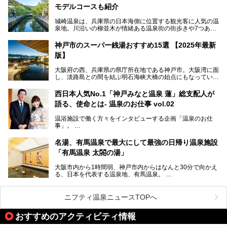
コワーキングも可能な休憩スペースも人気に。斬新な企画や
モデルコースも紹介
設備で人々をアッと驚かせる湊山温泉の魅力をリポートしま
す。
城崎温泉は、兵庫県の日本海側に位置する観光客に人気の温
泉地。川沿いの柳並木が情緒ある温泉街の街歩きや7つある
外湯巡り、ロープウェイからの絶景、冬のカニ料理などで知
られています。鉄道の駅から温泉街が近く、歩いて回るのに
神戸市のスーパー銭湯おすすめ15選 【2025年最新
ちょうどよい規模で、日帰りでの訪問にもおすすめです。
版】
この記事では、城崎温泉と周辺の見どころから厳選した25
大阪府の西、兵庫県の県庁所在地である神戸市。大阪湾に面
の観光スポットをピックアップ。温泉やご当地グルメなどを
し、淡路島との間を結ぶ明石海峡大橋の始点にもなっていま
盛り込んだ日帰り観光モデルコースも紹介しているので、ぜ
す。古くから港町として栄え、異国情緒の残る異人館街や中
ひ参考にしてくださいね！
華街をはじめ、きらびやかに発展したハーバーランドなど、
西日本人気No.1「神戸みなと温泉 蓮」総支配人が
人気観光スポットもめじろ押しです。
語る、使命とは- 温泉のお仕事 vol.02
そして、温泉好きの視点から見ると、神戸市といえば何とい
っても「有馬温泉」。日本三古湯の一角をなす、歴史ある名
温浴施設で働く方々をインタビューする企画「温泉のお仕
湯です。そのお湯をリーズナブルに体験できる健康ランドや
事」。
スーパー銭湯があったら……。今回はそんな希望に沿う施設
第2弾はニフティ温泉年間ランキング2018で全国総合ランキ
も含め、おすすめのスパ銭をピックアップしてご紹介してい
ング西日本1位、2年連続「ベストオブ宿泊賞」に輝いた
きます！
名湯、有馬温泉で最大にして最強の日帰り温泉施設
「神戸みなと温泉 蓮」の魅力に迫りました！
「有馬温泉 太閤の湯」
大阪市内から1時間弱、神戸市内からはなんと30分で向かえ
る、日本を代表する温泉地、有馬温泉。
そのなかでも最大の規模を誇る「有馬温泉 太閤の湯」は、
有名な「金泉」と「銀泉」に加え、人工のの炭酸泉まで楽し
める、ある意味「最強」ともいえる施設です。
ニフティ温泉ニュースTOPへ
今回は自慢のお湯をメインにその魅力の数々を紹介します！
おすすめのアクティビティ情報