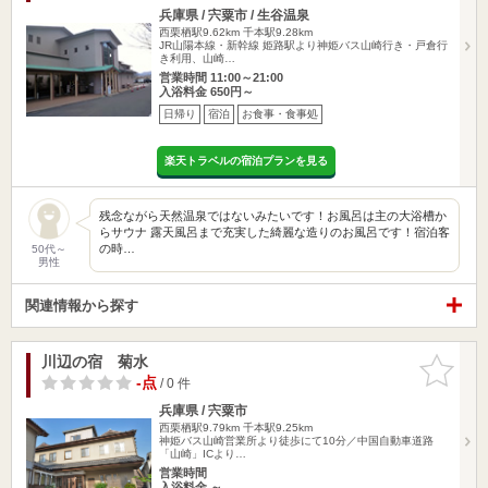
兵庫県 / 宍粟市 / 生谷温泉
西栗栖駅9.62km
千本駅9.28km
JR山陽本線・新幹線 姫路駅より神姫バス山崎行き・戸倉行
き利用、山崎…
営業時間 11:00～21:00
入浴料金 650円～
日帰り
宿泊
お食事・食事処
楽天トラベルの宿泊プランを見る
残念ながら天然温泉ではないみたいです！お風呂は主の大浴槽か
らサウナ 露天風呂まで充実した綺麗な造りのお風呂です！宿泊客
の時…
50代～
男性
関連情報から探す
川辺の宿 菊水
お気に入
りに追加
-点
/ 0 件
兵庫県 / 宍粟市
西栗栖駅9.79km
千本駅9.25km
神姫バス山崎営業所より徒歩にて10分／中国自動車道路
「山崎」ICより…
営業時間
入浴料金 ～