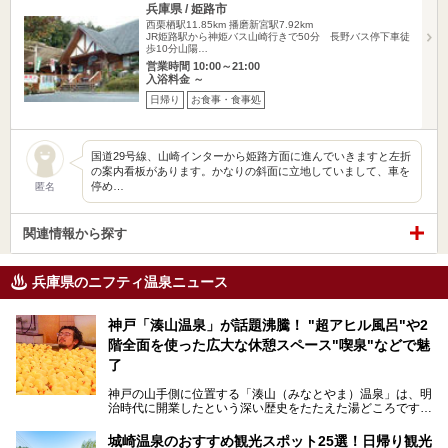
兵庫県 / 姫路市
西栗栖駅11.85km
播磨新宮駅7.92km
JR姫路駅から神姫バス山崎行きで50分 長野バス停下車徒
歩10分山陽…
営業時間 10:00～21:00
入浴料金 ～
日帰り
お食事・食事処
国道29号線、山崎インターから姫路方面に進んでいきますと左折
の案内看板があります。かなりの斜面に立地していまして、車を
停め…
匿名
関連情報から探す
兵庫県のニフティ温泉ニュース
神戸「湊山温泉」が話題沸騰！ "超アヒル風呂"や2
階全面を使った広大な休憩スペース"喫泉"などで魅
了
神戸の山手側に位置する「湊山（みなとやま）温泉」は、明
治時代に開業したという深い歴史をたたえた湯どころです。
そんな長寿の温泉が今、話題となっています。理由は湯船い
っぱいに浮かぶアヒルちゃん。さらに、ゆったりくつろげて
城崎温泉のおすすめ観光スポット25選！日帰り観光