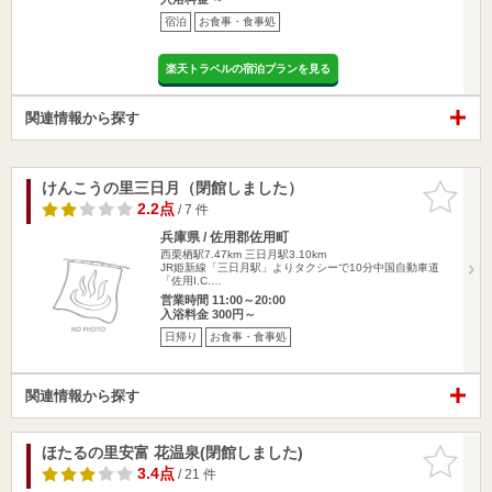
宿泊
お食事・食事処
楽天トラベルの宿泊プランを見る
関連情報から探す
けんこうの里三日月（閉館しました）
お気に入
りに追加
2.2点
/ 7 件
兵庫県 / 佐用郡佐用町
西栗栖駅7.47km
三日月駅3.10km
JR姫新線「三日月駅」よりタクシーで10分中国自動車道
「佐用I.C.…
営業時間 11:00～20:00
入浴料金 300円～
日帰り
お食事・食事処
関連情報から探す
ほたるの里安富 花温泉(閉館しました)
お気に入
りに追加
3.4点
/ 21 件