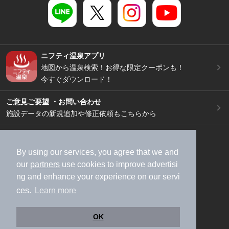
ニフティ温泉アプリ
地図から温泉検索！お得な限定クーポンも！
今すぐダウンロード！
ご意見ご要望 ・お問い合わせ
施設データの新規追加や修正依頼もこちらから
スマートフォン
/
PC
加盟店募集（資料請求）
広告出稿のご案内
By using our services, you agree that we and
our
partners
use cookies to improve advertisi
利用規約
ライフスタイルMEMBERS+規約
ng and enhance your experience on our servi
特定商取引法に基づく表記
ヘルプ
採用情報
ces.
Learn more
運営会社
個人情報保護ポリシー
©NIFTY Lifestyle Co., Ltd.
OK