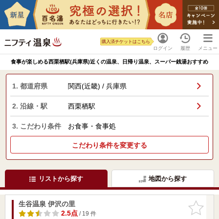
購入済チケットはこちら
ログイン
履歴
メニュー
食事が楽しめる西栗栖駅(兵庫県)近くの温泉、日帰り温泉、スーパー銭湯おすすめ
1. 都道府県
関西(近畿) / 兵庫県
2. 沿線・駅
西栗栖駅
3. こだわり条件
お食事・食事処
こだわり条件を変更する
リストから探す
地図から探す
生谷温泉 伊沢の里
お気に入
りに追加
2.5点
/ 19 件