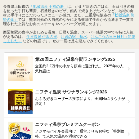
長野県上田市の
「地蔵温泉 十福の湯」
は、かまど炊きのごはん、石臼引きの粉
を使った手打ち蕎麦、石釜焼きのピザ、館内で焼き上げたパンなど、地域の食
材と手作りにこだわったメニューが魅力。また、三重県松阪市の
「松阪温泉 熊
野の郷」
では、熊本阿蘇の大自然のなかにある牧場で生産から流通まで一貫管
理された上質なお肉のステーキやハンバーグが楽しめます。
西栗栖駅の食事が楽しめる温泉、日帰り温泉、スーパー銭湯の中でも特に人気
があるのは、
生谷温泉 伊沢の里
、
川辺の宿 菊水
、
けんこうの里三日月（閉館
しました）
などの施設です。ぜひ一度は足を運んでみてください。
第20回ニフティ温泉年間ランキング2025
全国約2.2万件の中から頂点に選ばれた、2025年の人
気施設は…
ニフティ温泉 サウナランキング2026
おふろ好きユーザーの投票により、全国No.1サウナが
決定！
ニフティ温泉プレミアムクーポン
ノジマモバイル会員向け 通常よりもお得な「特別価
格」で人気の温泉を満喫できる！