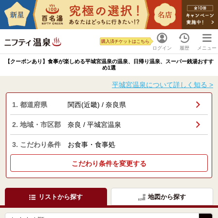
購入済チケットはこちら
ログイン
履歴
メニュー
【クーポンあり】食事が楽しめる平城宮温泉の温泉、日帰り温泉、スーパー銭湯おすす
め1選
平城宮温泉について詳しく知る >
1. 都道府県
関西(近畿) / 奈良県
2. 地域・市区郡
奈良 / 平城宮温泉
3. こだわり条件
お食事・食事処
こだわり条件を変更する
リストから探す
地図から探す