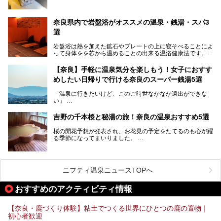
そんなサウナ、関西・奈良県にも有名な温浴施設が多いんで
すよ。
奈良県内で岩盤浴がオススメの温泉・銭湯・スパ3
中心部に近いサウナや郊外にあるアウトドアフィンランド式
選
サウナなど種類も豊富です。
岩盤浴は熱を加えた鉱石やプレートの上に寝そべることによ
奈良県にあるサウナでリフレッシュしませんか？
って身体をを芯から温めることの出来る温浴健康法です。じ
んわりと身体の内部を温めて発汗を促すことでリラックス効
果だけではなく、代謝が高まり健康や美容にも良い影響が期
【奈良】手軽に温泉気分を楽しもう！女子におすす
待できます。今回はそんな岩盤浴にこだわった、奈良県内の
めしたい日帰りで行ける奈良のスーパー銭湯5選
オススメ温泉・銭湯・スパ3ヶ所を紹介させていただきま
す。
「温泉に行きたいけど、このご時世なかなか遠出ができな
い」
「たまには温泉にゆっくり浸かってリフレッシュしたい！」
そんな方も多いのではないでしょうか？
吉野の千本桜と秘湯の旅！奈良の温泉おすすめ5選
お宿に泊まって観光地を巡るような温泉旅行がしたいけど、
桜の開花予想が発表され、お花見の予定をたてるのも心が躍
まとまった時間が取れない時もありますよね。
る季節になってまいりました。
そんな時は、日帰りでサクッと楽しめるスーパー銭湯がおす
日本には桜の名所が数多くありますが、古くから和歌にも詠
すめ！
まれるくらい日本人の心を捉えて離さない名所中の名所があ
手軽でリーズナブルに温泉気分を楽しめるだけでなく、体の
ります。それは奈良県の吉野山。
芯までじんわり温まってリラックス効果も抜群。
ニフティ温泉ニュースTOPへ
シロヤマザクラを中心に200種約３万本の桜が咲き誇りま
今回は、奈良で行けるおすすめのスーパー銭湯を5つご紹介
す。また吉野山を含む「紀伊山地の霊場と参詣道」はユネス
おすすめのアクティビティ情報
したいと思います。
コの世界遺産に登録されており、修験道の霊場として荘厳な
雰囲気をたたえています。
【奈良・鹿づくり体験】粘土でつくる世界にひとつの鹿の置物｜
開湯300年と歴史のある霊験あらたかな吉野の湯で、春を感
初心者歓迎
じる湯治の旅はいかがでしょう。