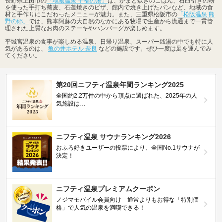
長野県上田市の
「地蔵温泉 十福の湯」
は、かまど炊きのごはん、石臼引きの粉
を使った手打ち蕎麦、石釜焼きのピザ、館内で焼き上げたパンなど、地域の食
材と手作りにこだわったメニューが魅力。また、三重県松阪市の
「松阪温泉 熊
野の郷」
では、熊本阿蘇の大自然のなかにある牧場で生産から流通まで一貫管
理された上質なお肉のステーキやハンバーグが楽しめます。
平城宮温泉の食事が楽しめる温泉、日帰り温泉、スーパー銭湯の中でも特に人
気があるのは、
亀の井ホテル 奈良
などの施設です。ぜひ一度は足を運んでみ
てください。
第20回ニフティ温泉年間ランキング2025
全国約2.2万件の中から頂点に選ばれた、2025年の人
気施設は…
ニフティ温泉 サウナランキング2026
おふろ好きユーザーの投票により、全国No.1サウナが
決定！
ニフティ温泉プレミアムクーポン
ノジマモバイル会員向け 通常よりもお得な「特別価
格」で人気の温泉を満喫できる！