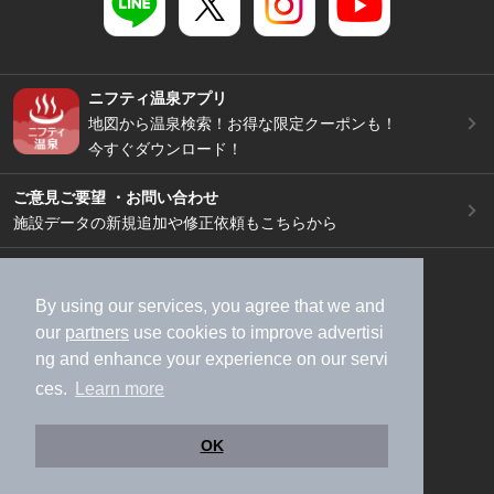
ニフティ温泉アプリ
地図から温泉検索！お得な限定クーポンも！
今すぐダウンロード！
ご意見ご要望 ・お問い合わせ
施設データの新規追加や修正依頼もこちらから
スマートフォン
/
PC
加盟店募集（資料請求）
広告出稿のご案内
By using our services, you agree that we and
our
partners
use cookies to improve advertisi
利用規約
ライフスタイルMEMBERS+規約
ng and enhance your experience on our servi
特定商取引法に基づく表記
ヘルプ
採用情報
ces.
Learn more
運営会社
個人情報保護ポリシー
©NIFTY Lifestyle Co., Ltd.
OK