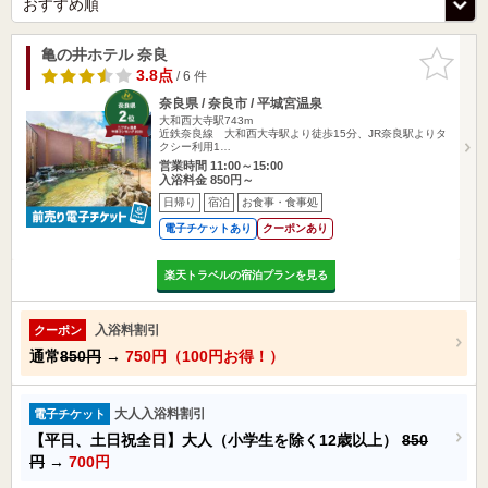
亀の井ホテル 奈良
お気に入
りに追加
3.8点
/ 6 件
奈良県 / 奈良市 / 平城宮温泉
大和西大寺駅743m
近鉄奈良線 大和西大寺駅より徒歩15分、JR奈良駅よりタ
クシー利用1…
営業時間 11:00～15:00
入浴料金 850円～
日帰り
宿泊
お食事・食事処
電子チケットあり
クーポンあり
楽天トラベルの宿泊プランを見る
入浴料割引
クーポン
通常
850円
→
750円（100円お得！）
大人入浴料割引
電子チケット
【平日、土日祝全日】大人（小学生を除く12歳以上）
850
円
→
700円