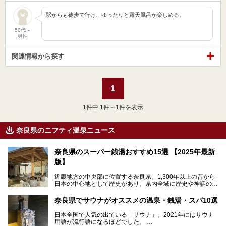
駅からも徒歩で行け、ゆったりと露天風呂が楽しめる。
50代～
男性
関連情報から探す
1
1
件中 1件～1件を表示
奈良県のニフティ温泉ニュース
奈良県のスーパー銭湯おすすめ15選 【2025年最新
版】
近畿地方の中央部に位置する奈良県。1,300年以上の昔から
日本の中心地として歴史があり、県内全域に歴史や神話の舞
台となったスポットが存在しています。県内だけで3つの世
界遺産があり、古代をそこかしこに感じられる地域です。
奈良県でサウナがオススメの温泉・銭湯・スパ10選
そんな奈良県のスーパー銭湯は、便利な街中にある施設か
ら、険しい山中にある秘湯までバラエティ豊か。ここでは、
日本全国で人気の出ている「サウナ」。2021年にはサウナ
奈良県で評判のスーパー銭湯をご紹介します。
用語が流行語になるほどでした。