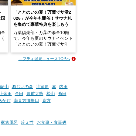
～
「ととのいの夏！万葉でサ活2
全国
026」が今年も開催！サウナ札
を集めて豪華特典を楽しもう
的全
万葉倶楽部・万葉の湯全10館
きく
で、今年も夏のサウナイベント
炭酸
「ととのいの夏！万葉でサ活2
026」が開催されます！
ニフティ温泉ニュースTOPへ
成分
2026年8月1日（土）～8月31
かつ
日（月）までの開催期間中は、
いで
サウナ飯やサウナドリンク、岩
盤浴の利用などで「万葉サウナ
札」を集めることで、オリジナ
崎山
源じいの森
油須原
赤
内田
か
ルグッズや無料券などの特典と
上金田
金田
豊前大熊
松山
糸田
素塩
交換可能。
あかぢ
南直方御殿口
直方
て
け流
さらに、各館ではアロマロウリ
つ
ュやアウフグースなど、サウナ
施設
好きにはたまらない多彩なイベ
家族風呂
冷え性
お食事・食事処
ントも予定されています。ぜひ
チェックしてください！