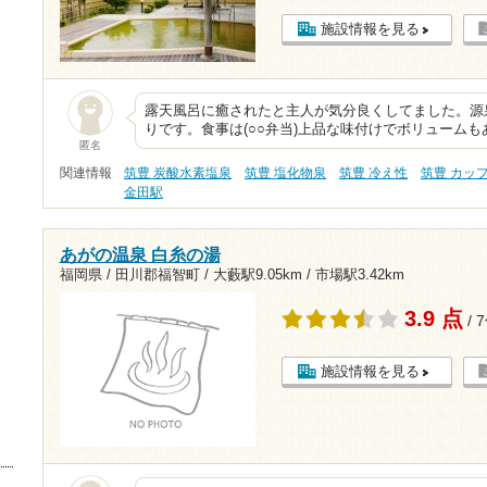
施設情報を見る
露天風呂に癒されたと主人が気分良くしてました。源
りです。食事は(○○弁当)上品な味付けでボリューム
匿名
関連情報
筑豊 炭酸水素塩泉
筑豊 塩化物泉
筑豊 冷え性
筑豊 カッ
金田駅
あがの温泉 白糸の湯
福岡県 / 田川郡福智町 /
大藪駅9.05km
/
市場駅3.42km
3.9 点
/ 
施設情報を見る