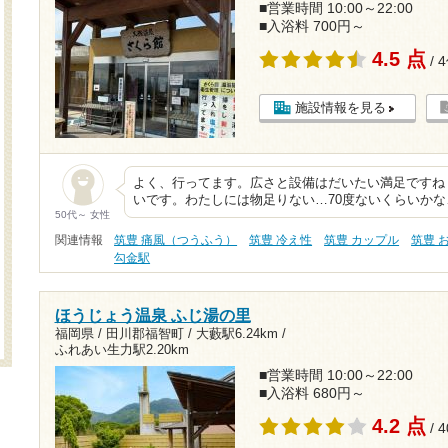
■営業時間 10:00～22:00
■入浴料 700円～
4.5 点
/ 
施設情報を見る
よく、行ってます。広さと設備はだいたい満足ですね
いです。わたしには物足りない…70度ないくらいかな…
50代～ 女性
関連情報
筑豊 痛風（つうふう）
筑豊 冷え性
筑豊 カップル
筑豊 
勾金駅
ほうじょう温泉 ふじ湯の里
福岡県 / 田川郡福智町 /
大藪駅6.24km
/
ふれあい生力駅2.20km
■営業時間 10:00～22:00
■入浴料 680円～
4.2 点
/ 