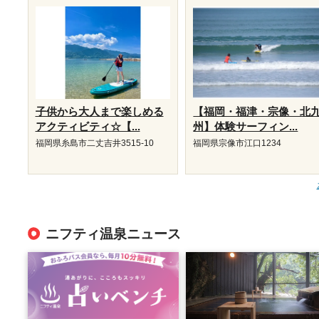
子供から大人まで楽しめる
【福岡・福津・宗像・北
アクティビティ☆【...
州】体験サーフィン...
福岡県糸島市二丈吉井3515-10
福岡県宗像市江口1234
ニフティ温泉ニュース