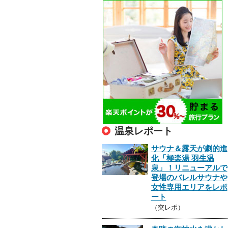
温泉レポート
サウナ＆露天が劇的進
化「極楽湯 羽生温
泉」！リニューアルで
登場のバレルサウナや
女性専用エリアをレポ
ート
（突レポ）