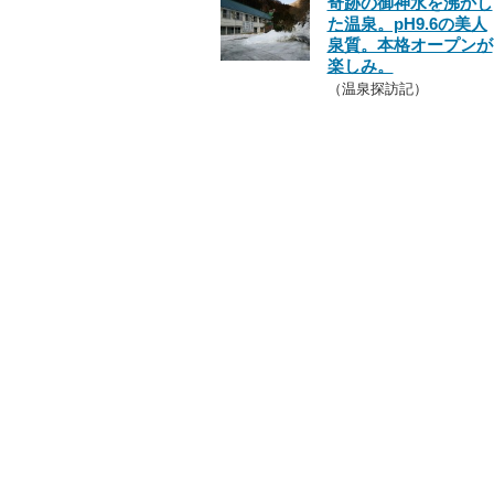
奇跡の御神水を沸かし
た温泉。pH9.6の美人
泉質。本格オープンが
楽しみ。
（温泉探訪記）