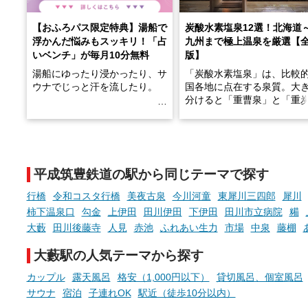
【おふろパス限定特典】湯船で
炭酸水素塩泉12選！北海道
浮かんだ悩みもスッキリ！「占
九州まで極上温泉を厳選【
いベンチ」が毎月10分無料
版】
湯船にゆったり浸かったり、サ
「炭酸水素塩泉」は、比較
ウナでじっと汗を流したり。
国各地に点在する泉質。大
分けると「重曹泉」と「重
土類泉」に分かれます。
そんな「一人でぼんやり過ごす
また硫黄や鉄分などの特殊
時間」、ふだん後回しにしてい
が混ざり合うことで、複雑
た「これからのこと」や「ちょ
多様な個性を持つことも多
平成筑豊鉄道の駅から同じテーマで探す
っとした悩み」が、頭に浮かん
す。
でくることはありませんか？
行橋
令和コスタ行橋
美夜古泉
今川河童
東犀川三四郎
犀川
今回は筆者自ら入浴した中
柿下温泉口
勾金
上伊田
田川伊田
下伊田
田川市立病院
糒
ら、日本各地にある炭酸水
大藪
田川後藤寺
人見
赤池
ふれあい生力
市場
中泉
藤棚
泉を12施設セレクト。すべ
お風呂でリラックスしているか
日帰り入浴可能で、源泉か
大藪駅の人気テーマから探す
らこそ向き合える、大切な自分
しと泉質の良さにこだわり
の本音。
つ、万人におすすめしたい
カップル
露天風呂
格安（1,000円以下）
貸切風呂、個室風呂
を厳選しました。
サウナ
宿泊
子連れOK
駅近（徒歩10分以内）
そんな心のつぶやきを、湯あが