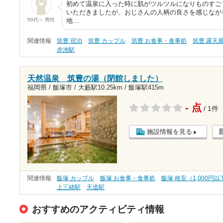
初めて温泉に入った時に肌がツルツルになりものすご
いただきましたが、おじさんの人柄の良さを感じなが
50代～ 男性
地…
関連情報
筑豊 宿泊
筑豊 カップル
筑豊 お食事・食事処
筑豊 露天
赤池駅
天然温泉 筑豊の湯（閉館しました）
福岡県 / 飯塚市 /
大藪駅10.25km
/
飯塚駅415m
- 点
/ 1件
施設情報を見る
関連情報
飯塚 カップル
飯塚 お食事・食事処
飯塚 格安（1,000円以
上三緒駅
天道駅
おすすめのアクティビティ情報