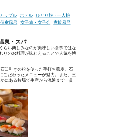
───
提供元：万葉倶楽部株式会社
カップル
ホテル
ひとり旅・一人旅
【PR】
、個室風呂
女子旅・女子会
家族風呂
この記事は万葉倶楽部株式会社
のPR記事です。
温泉・スパ
くらい楽しみなのが美味しい食事ではな
わりのお料理が味わえることで人気を博
、石臼引きの粉を使った手打ち蕎麦、石
にこだわったメニューが魅力。また、三
なかにある牧場で生産から流通まで一貫