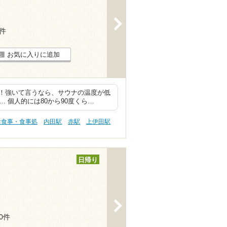
>
4件
お気に入りに追加
！強いて言うなら、サウナの温度が低
 個人的には80から90度くら…
お食事・食事処
内田駅
赤駅
上伊田駅
日帰り
>
40件