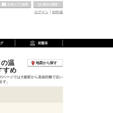
お気に入りの温泉
最近の履歴
ログイン
ID作成
グ
岩盤浴
くの温
地図から探す
すすめ
のページでは大藪駅から直線距離で近い
ます。