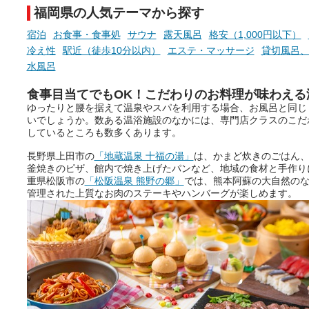
りの温まった心のまま相談でき
福岡県の人気テーマから探す
たら素敵ですよね。
宿泊
お食事・食事処
サウナ
露天風呂
格安（1,000円以下）
冷え性
駅近（徒歩10分以内）
エステ・マッサージ
貸切風呂
ニフティ温泉の「占いベンチ」
水風呂
は、そんなあなたの心のつぶや
きをプロの占い師に相談するこ
食事目当てでもOK！こだわりのお料理が味わえる
とができるサービスです。
ゆったりと腰を据えて温泉やスパを利用する場合、お風呂と同じ
いでしょうか。数ある温浴施設のなかには、専門店クラスのこだ
しているところも数多くあります。
長野県上田市の
「地蔵温泉 十福の湯」
は、かまど炊きのごはん
おふろパス会員様なら、この特
釜焼きのピザ、館内で焼き上げたパンなど、地域の食材と手作り
別なひとときを「毎月10分無
重県松阪市の
「松阪温泉 熊野の郷」
では、熊本阿蘇の大自然の
料」でご利用いただけます。
管理された上質なお肉のステーキやハンバーグが楽しめます。
お湯で体がほぐれたら、次は占
い師さんとお話しして、心もほ
ぐしてみませんか？