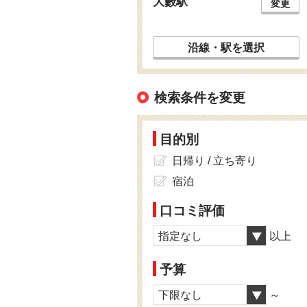
大藪駅
変更
沿線・駅を選択
検索条件を変更
目的別
日帰り / 立ち寄り
宿泊
口コミ評価
指定なし
以上
予算
下限なし
～