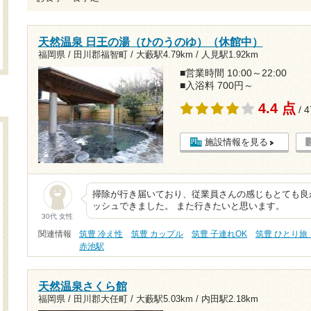
天然温泉 日王の湯（ひのうのゆ）（休館中）
福岡県 / 田川郡福智町 /
大藪駅4.79km
/
人見駅1.92km
■営業時間 10:00～22:00
■入浴料 700円～
4.4 点
/ 
施設情報を見る
掃除が行き届いており、従業員さんの感じもとても良
ッシュできました。 また行きたいと思います。
30代 女性
関連情報
筑豊 冷え性
筑豊 カップル
筑豊 子連れOK
筑豊 ひとり旅
赤池駅
天然温泉さくら館
福岡県 / 田川郡大任町 /
大藪駅5.03km
/
内田駅2.18km