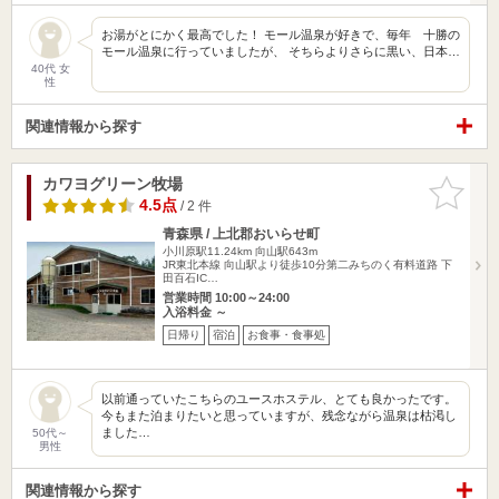
お湯がとにかく最高でした！ モール温泉が好きで、毎年 十勝の
モール温泉に行っていましたが、 そちらよりさらに黒い、日本…
40代 女
性
関連情報から探す
カワヨグリーン牧場
お気に入
りに追加
4.5点
/ 2 件
青森県 / 上北郡おいらせ町
小川原駅11.24km
向山駅643m
JR東北本線 向山駅より徒歩10分第二みちのく有料道路 下
田百石IC…
営業時間 10:00～24:00
入浴料金 ～
日帰り
宿泊
お食事・食事処
以前通っていたこちらのユースホステル、とても良かったです。
今もまた泊まりたいと思っていますが、残念ながら温泉は枯渇し
ました…
50代～
男性
関連情報から探す