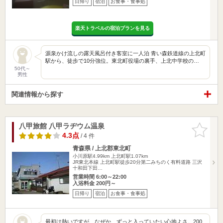
日帰り
宿泊
お食事・食事処
楽天トラベルの宿泊プランを見る
源泉かけ流しの露天風呂付き客室に一人泊 青い森鉄道線の上北町
駅から、徒歩で10分強位。東北町役場の裏手、上北中学校の…
50代～
男性
関連情報から探す
八甲旅館 八甲ラヂウム温泉
お気に入
りに追加
4.3点
/ 4 件
青森県 / 上北郡東北町
小川原駅4.99km
上北町駅1.07km
JR東北本線 上北町駅徒歩20分第二みちのく有料道路 三沢
十和田下田…
営業時間 6:00～22:00
入浴料金 200円～
日帰り
宿泊
お食事・食事処
最初は熱いですが、なぜか、ずっと入っていたい心地よさ。200