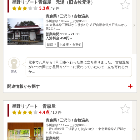
星野リゾート青森屋 元湯（旧古牧元湯）
お気に入
りに追加
3.3点
/ 9 件
青森県 / 三沢市 / 古牧温泉
小川原駅7.08km
三沢駅858m
JR東北本線三沢駅から徒歩5分 八戸自動車道八戸北ICから
第2みち…
営業時間 9:00～21:00
入浴料金 450円～
日帰り
お食事・食事処
電車で八戸から十和田市へ行った際に立ち寄りました。 古牧温泉
がいつの間にか星野リゾートに変わっていたので、立ち寄れるの
か…
匿名
関連情報から探す
星野リゾート 青森屋
お気に入
りに追加
4.4点
/ 10 件
青森県 / 三沢市 / 古牧温泉
小川原駅7.11km
三沢駅906m
・青い森鉄道 三沢駅より徒歩10分 ・東北新幹線八戸駅か
ら車で45…
営業時間