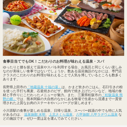
食事目当てでもOK！こだわりのお料理が味わえる温泉・スパ
ゆったりと腰を据えて温泉やスパを利用する場合、お風呂と同じくらい楽しみ
なのが美味しい食事ではないでしょうか。数ある温浴施設のなかには、専門店
クラスのこだわりのお料理が味わえることで人気を博しているところも数多く
あります。
長野県上田市の
「地蔵温泉 十福の湯」
は、かまど炊きのごはん、石臼引きの粉
を使った手打ち蕎麦、石釜焼きのピザ、館内で焼き上げたパンなど、地域の食
材と手作りにこだわったメニューが魅力。また、三重県松阪市の
「松阪温泉 熊
野の郷」
では、熊本阿蘇の大自然のなかにある牧場で生産から流通まで一貫管
理された上質なお肉のステーキやハンバーグが楽しめます。
小川原駅の食事が楽しめる温泉、日帰り温泉、スーパー銭湯の中でも特に人気
があるのは、
温泉旅館 水明
、
上北さくら温泉
、
八甲旅館 八甲ラヂウム温泉
な
どの施設です。ぜひ一度は足を運んでみてください。