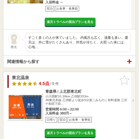
入浴料金 ～
宿泊
お食事・食事処
楽天トラベルの宿泊プランを見る
すごく多くの人が来ていました。 内風呂も広く、湯量も多い。露
天は、外に雪がたくさんあり、外気が冷たく、火照った体には、
心地…
匿名
関連情報から探す
東北温泉
お気に入
りに追加
4.5点
/ 9 件
青森県 / 上北郡東北町
小川原駅10.36km
乙供駅353m
JR東北本線 乙供駅より徒歩5分第二みちのく有料道路 三沢
十和田下田…
営業時間 6:00～22:00
入浴料金 380円～
日帰り
宿泊
お食事・食事処
楽天トラベルの宿泊プランを見る