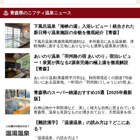
青森県のニフティ温泉ニュース
下風呂温泉「海峡の湯」入浴レビュー！統合された
新日帰り温泉施設の全貌を徹底紹介【青森】
下風呂温泉(青森県風間浦村)は、本州最北にある温泉郷。津
軽海峡に面する立地にありながらも濃厚な硫黄泉が湧出。良
質の温泉や新鮮な海の幸を求め、遠隔地ながらも全国から温
泉ファンが訪れる温泉地です。
あいのり温泉「羽州路の宿 あいのり」宿泊レビュ
ー！泉質が異なる2源泉完備の極上湯を徹底解説
「海峡の湯」は、以前あった2つの共同浴場を統合し、2020
年12月にオープンした日帰り入浴施設。かつて別々の共同
【青森】
浴場で使用された2つの源泉を楽しめる点が魅力です。また
無料休憩室や食事処も併設し、地元常連客のみならず観光客
あいのり温泉(青森県平川市)は、秋田県境近くの国道7号線
にも利用しやすい施設へ変貌しました。
沿いにある温泉地。一軒宿の「羽州路(うしゅうじ)の宿 あい
今回、筆者は実際に海峡の湯へ訪問・入浴し、その魅力を徹
のり」があります。最大の特徴が、炭酸ガスを含む食塩泉
底解説します！
(通称:赤湯)と無色透明の単純温泉という2種類の源泉を使用
青森県のスーパー銭湯おすすめ15選【2025年最新
し、いずれも源泉100％かけ流しで提供している点でしょ
版】
う。
白神山地や十和田湖など、美しく雄大な自然に恵まれている
今回筆者は実際に宿泊し、大浴場と露天風呂付き客室を中心
青森県。温泉も良質なものが湧き出ており、天然温泉を掛け
に「羽州路の宿 あいのり」を詳細にご紹介。秋田県側を含
流しで贅沢に堪能できる温泉施設がたくさんあります。青森
むこの一帯は日本でも有数の個性的な温泉がひしめくエリア
の山並みを眺めながら温泉に浸かり、お食事処でおいしいご
ですが、実はあいのり温泉も決して見逃せない極上湯のひと
【難読漢字】「温湯温泉」の読み方は？どこにあ
当地グルメを味わうひとときは格別ですね！
つ。その魅力を徹底解説します！
る？
今回は、青森県でおすすめのスーパー銭湯を紹介します。
「また来たい！」と思えるお気に入りの施設をぜひ見つけて
「温湯温泉」の読み方は？
ください。