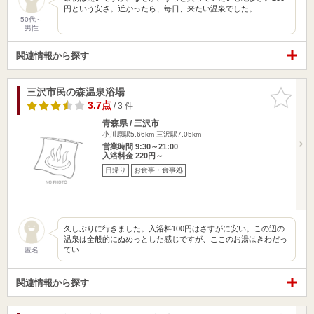
円という安さ。近かったら、毎日、来たい温泉でした。
50代～
男性
関連情報から探す
三沢市民の森温泉浴場
お気に入
りに追加
3.7点
/ 3 件
青森県 / 三沢市
小川原駅5.66km
三沢駅7.05km
営業時間 9:30～21:00
入浴料金 220円～
日帰り
お食事・食事処
久しぶりに行きました。入浴料100円はさすがに安い。この辺の
温泉は全般的にぬめっとした感じですが、ここのお湯はきわだっ
てい…
匿名
関連情報から探す