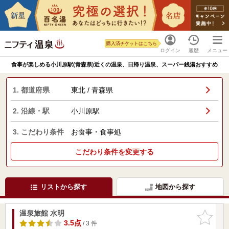
購入済チケットはこちら
ログイン
履歴
メニュー
食事が楽しめる小川原駅(青森県)近くの温泉、日帰り温泉、スーパー銭湯おすすめ
1. 都道府県
東北 / 青森県
2. 沿線・駅
小川原駅
3. こだわり条件
お食事・食事処
こだわり条件を変更する
リストから探す
地図から探す
温泉旅館 水明
お気に入
りに追加
3.5点
/ 3 件