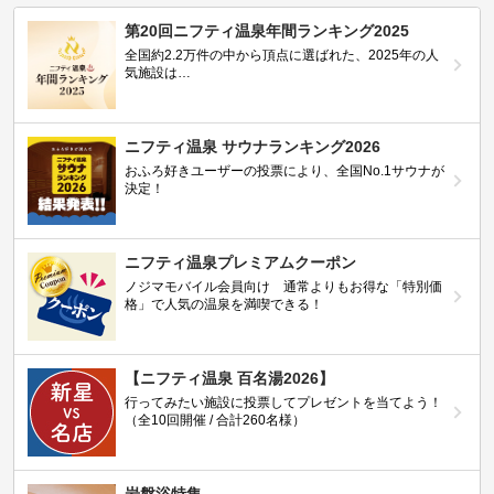
第20回ニフティ温泉年間ランキング2025
全国約2.2万件の中から頂点に選ばれた、2025年の人
気施設は…
ニフティ温泉 サウナランキング2026
おふろ好きユーザーの投票により、全国No.1サウナが
決定！
ニフティ温泉プレミアムクーポン
ノジマモバイル会員向け 通常よりもお得な「特別価
格」で人気の温泉を満喫できる！
【ニフティ温泉 百名湯2026】
行ってみたい施設に投票してプレゼントを当てよう！
（全10回開催 / 合計260名様）