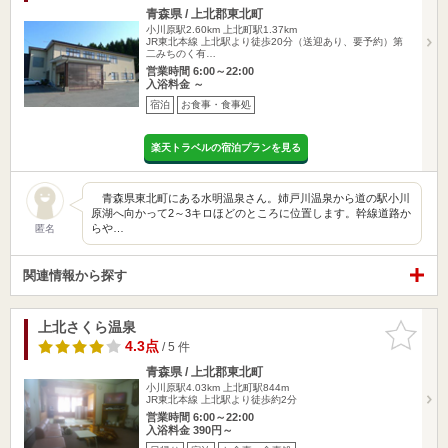
青森県 / 上北郡東北町
小川原駅2.60km
上北町駅1.37km
JR東北本線 上北駅より徒歩20分（送迎あり、要予約）第
二みちのく有…
営業時間 6:00～22:00
入浴料金 ～
宿泊
お食事・食事処
楽天トラベルの宿泊プランを見る
青森県東北町にある水明温泉さん。姉戸川温泉から道の駅小川
原湖へ向かって2～3キロほどのところに位置します。幹線道路か
らや…
匿名
関連情報から探す
上北さくら温泉
お気に入
りに追加
4.3点
/ 5 件
青森県 / 上北郡東北町
小川原駅4.03km
上北町駅844m
JR東北本線 上北駅より徒歩約2分
営業時間 6:00～22:00
入浴料金 390円～