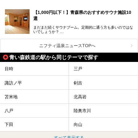
読めそうで読めない、難読温泉地名漢字。あなたは読めます
か？
【1,000円以下！】青森県のおすすめサウナ施設10
選
まだまだ続くサウナブーム。定期的に通う方も多いのではな
いでしょうか？
そこでコスパ抜群！1,000円以下でサウナを楽しめる施設を
紹介します。
ニフティ温泉ニュースTOPへ
格安でも充実の施設でサウナを楽しみませんか？
青い森鉄道の駅から同じテーマで探す
今回は青森県にある1,000円以下のおすすめサウナ施設を紹
介します！
目時
三戸
諏訪ノ平
剣吉
苫米地
北高岩
八戸
陸奥市川
下田
向山
すべて表示する