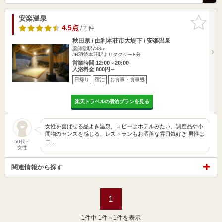
安楽温泉
お気に入
りに追加
4.5点
/ 2 件
秋田県 / 由利本荘市大堤下 / 安楽温泉
薬師堂駅788m
JR羽後本荘駅よりタクシー8分
営業時間 12:00～20:00
入浴料金 800円～
日帰り
宿泊
お食事・食事処
楽天トラベルの宿泊プランを見る
女性を喜ばせる品よき温泉、ロビーはホテルみたい、調度品や小
間物のセンスを感じる、レストランもお洒落な雰囲気好き 男性は
エ…
50代～
女性
関連情報から探す
1
1
件中 1件～1件を表示