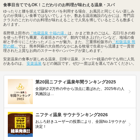
食事目当てでもOK！こだわりのお料理が味わえる温泉・スパ
ゆったりと腰を据えて温泉やスパを利用する場合、お風呂と同じくらい楽しみ
なのが美味しい食事ではないでしょうか。数ある温浴施設のなかには、専門店
クラスのこだわりのお料理が味わえることで人気を博しているところも数多く
あります。
長野県上田市の
「地蔵温泉 十福の湯」
は、かまど炊きのごはん、石臼引きの粉
を使った手打ち蕎麦、石釜焼きのピザ、館内で焼き上げたパンなど、地域の食
材と手作りにこだわったメニューが魅力。また、三重県松阪市の
「松阪温泉 熊
野の郷」
では、熊本阿蘇の大自然のなかにある牧場で生産から流通まで一貫管
理された上質なお肉のステーキやハンバーグが楽しめます。
安楽温泉の食事が楽しめる温泉、日帰り温泉、スーパー銭湯の中でも特に人気
があるのは、
安楽温泉
などの施設です。ぜひ一度は足を運んでみてください。
第20回ニフティ温泉年間ランキング2025
全国約2.2万件の中から頂点に選ばれた、2025年の人
気施設は…
ニフティ温泉 サウナランキング2026
おふろ好きユーザーの投票により、全国No.1サウナが
決定！