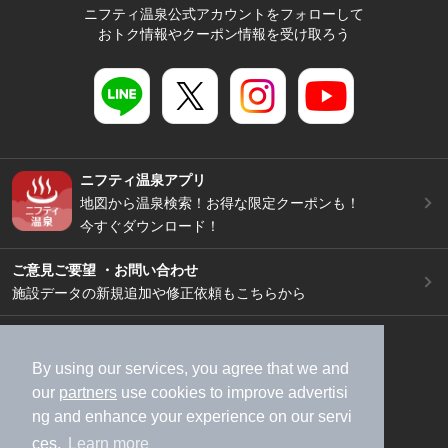
ニフティ温泉公式アカウントをフォローして
おトク情報やクーポン情報を受け取ろう
ニフティ温泉アプリ
地図から温泉検索！お得な限定クーポンも！
今すぐダウンロード！
ご意見ご要望 ・お問い合わせ
施設データの新規追加や修正依頼もこちらから
スマートフォン
/
PC
加盟店募集（資料請求）
広告出稿のご案内
By using our services, you agree that we and
our
partners
use cookies to improve advertisi
利用規約
ライフスタイルMEMBERS+規約
ng and enhance your experience on our servi
特定商取引法に基づく表記
ヘルプ
採用情報
ces.
Learn more