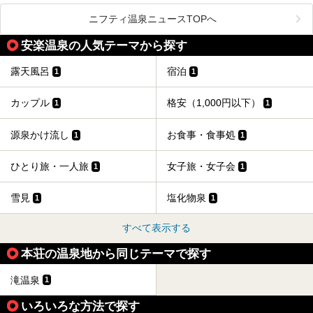
毎年8月3日から6日に行われる「秋田竿燈まつり」は、たく
ニフティ温泉ニュースTOPへ
さんの提灯をぶらさげた大きな竿燈を「ドッコイショ」の掛
け声にあわせて秋田駅周辺を練り歩きます。
安楽温泉の人気テーマから探す
竿燈の数は230本、１万個の提灯がまるで天の川のように連
なり、秋田の夜を照らします。
露天風呂
宿泊
1
1
竿燈まつりを見た後は、秋田の温泉で骨休め。秋田美人を生
み出す温泉がたくさんありますよ！
カップル
格安（1,000円以下）
1
1
秋田に出かけて、夏の暑さを祭りで吹き飛ばしましょう！
今回は秋田県のおすすめ温泉をご紹介します！
源泉かけ流し
お食事・食事処
1
1
ひとり旅・一人旅
女子旅・女子会
1
1
雪見
塩化物泉
1
1
すべて表示する
本荘の温泉地から同じテーマで探す
滝温泉
1
いろいろな方法で探す