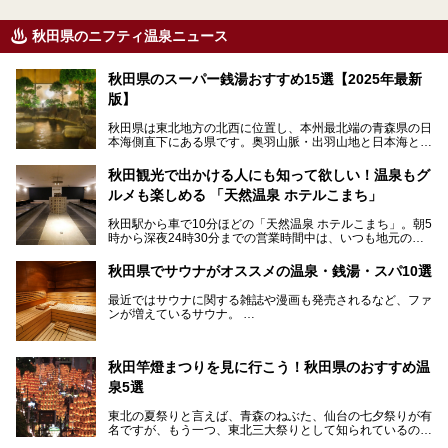
秋田県のニフティ温泉ニュース
秋田県のスーパー銭湯おすすめ15選【2025年最新
版】
秋田県は東北地方の北西に位置し、本州最北端の青森県の日
本海側直下にある県です。奥羽山脈・出羽山地と日本海とい
う、厳しくも雄大な自然に囲まれたエリアで、ユネスコの世
界自然遺産に登録された白神山地のほか、多くの国立公園・
秋田観光で出かける人にも知って欲しい！温泉もグ
国定公園を擁しています。
ルメも楽しめる 「天然温泉 ホテルこまち」
「あきたこまち」に代表される米の生産量は国内第3位。米
どころ・酒どころとして知られ、比内地鶏・きりたんぽ鍋・
秋田駅から車で10分ほどの「天然温泉 ホテルこまち」。朝5
ハタハタ・しょっつる（魚醤）といった独特の食材も豊富で
時から深夜24時30分までの営業時間中は、いつも地元の人
す。
で賑わっている人気の温泉施設です。宿泊も可能で、温泉や
夏の「秋田竿燈（かんとう）まつり」や男鹿市の「なまは
岩盤浴入り放題なのに1泊3,500円からと破格の安さ！
げ」など、全国的に有名な催しも多い秋田県。観光旅行にも
秋田県でサウナがオススメの温泉・銭湯・スパ10選
観光にも便利な「天然温泉 ホテルこまち」の魅力をたっぷ
役立つ、県内のおすすめスーパー銭湯＆立ち寄り湯情報をご
りお届けします。
紹介します。
最近ではサウナに関する雑誌や漫画も発売されるなど、ファ
ンが増えているサウナ。
しかしサウナは一口にサウナと言っても、ドライサウナ、ス
チームサウナ、塩サウナなどが存在し、施設によって様々な
秋田竿燈まつりを見に行こう！秋田県のおすすめ温
こだわりを持つ施設も増えています。
泉5選
今回はそんな今話題のサウナが楽しめる、秋田県内にあるオ
ススメ温泉・銭湯・スパを10件まとめてご紹介します。
東北の夏祭りと言えば、青森のねぶた、仙台の七夕祭りが有
名ですが、もう一つ、東北三大祭りとして知られているのが
秋田の竿燈祭りです。