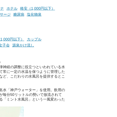
ウナ
ホテル
格安（1,000円以下）
サージ
糖尿病
塩化物泉
1,000円以下）
カップル
女子会
源泉かけ流し
う
律神経の調整に役立つといわれている水
て常に一定の水温を保つように管理した
など、こだわりの水風呂を提供するとこ
名水「神戸ウォーター」を使用。飲用の
が毎分50リットルの勢いで放流されて
る「ミント水風呂」という一風変わった