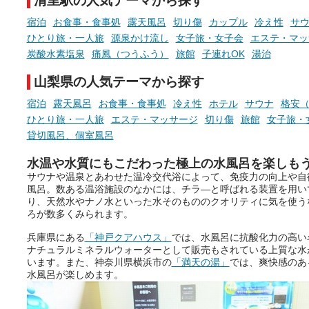
清里駅の人気テーマから探す
先の参考にしてみてください
ね。
宿泊
お食事・食事処
露天風呂
切り傷
カップル
冷え性
サ
ひとり旅・一人旅
源泉かけ流し
女子旅・女子会
エステ・マッ
炭酸水素塩泉
痛風（つうふう）
旅館
子連れOK
湯治
山梨県の人気テーマから探す
宿泊
露天風呂
お食事・食事処
冷え性
ホテル
サウナ
格安（
ひとり旅・一人旅
エステ・マッサージ
切り傷
旅館
女子旅・
貸切風呂、個室風呂
水温や水質にもこだわった極上の水風呂を楽しも
サウナや温泉とあわせた温冷交代浴によって、免疫力の向上や自
風呂。数ある温浴施設のなかには、チラ―と呼ばれる装置を用い
り、天然水やナノ水といった水そのもののクオリティに気を使う
ろが数多くみられます。
兵庫県にある
「神戸クアハウス」
では、水風呂に抗酸化力の高い
ナチュラルミネラルウォーターとして販売もされている上質な水
います。また、神奈川県横浜市の
「満天の湯」
では、爽快感のあ
水風呂が楽しめます。