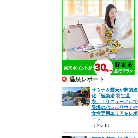
温泉レポート
サウナ＆露天が劇的進
化「極楽湯 羽生温
泉」！リニューアルで
登場のバレルサウナや
女性専用エリアをレポ
ート
（突レポ）