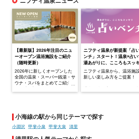
ニフティ温泉ニュース
【最新版】2026年注目のニュ
ニフティ温泉が新提案「占
ーオープン温浴施設をご紹介
ンチ」スタート！温泉×占い
（随時更新）
湯あがりに、こころもスッ
2026年に新しくオープンした
ニフティ温泉から、温浴施
全国の温泉・スーパー銭湯・サ
新しい楽しみ方をご提案！
ウナ・スパをまとめてご紹介！
※随時更新しています
温泉で体を癒したあとに、
でこころもスッキリ──そん
天然温泉や露天風呂、注目のサ
新体験が楽しめる「占いベ
ウナなど、こだわりの魅力がつ
チ」を展開中♨
まったスポットが続々登場して
小海線の駅から同じテーマで探す
います。
手相やタロットなど気軽に
現地取材記事もあわせて紹介し
める占いで、“ととのう”お
小淵沢
甲斐小泉
甲斐大泉
清里
ていますので、気になる施設は
時間を、もっと特別に。
ぜひチェックして次のおでかけ