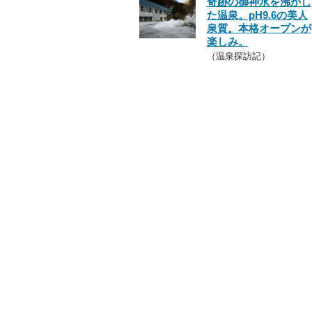
奇跡の御神水を沸かし
た温泉。pH9.6の美人
泉質。本格オープンが
楽しみ。
（温泉探訪記）