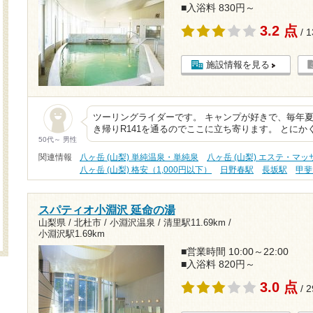
■入浴料 830円～
3.2 点
/ 
施設情報を見る
ツーリングライダーです。 キャンプが好きで、毎年夏
き帰りR141を通るのでここに立ち寄ります。 とにか
50代～ 男性
関連情報
八ヶ岳 (山梨) 単純温泉・単純泉
八ヶ岳 (山梨) エステ・マッ
八ヶ岳 (山梨) 格安（1,000円以下）
日野春駅
長坂駅
甲斐
スパティオ小淵沢 延命の湯
山梨県 / 北杜市 / 小淵沢温泉 /
清里駅11.69km
/
小淵沢駅1.69km
■営業時間 10:00～22:00
■入浴料 820円～
3.0 点
/ 