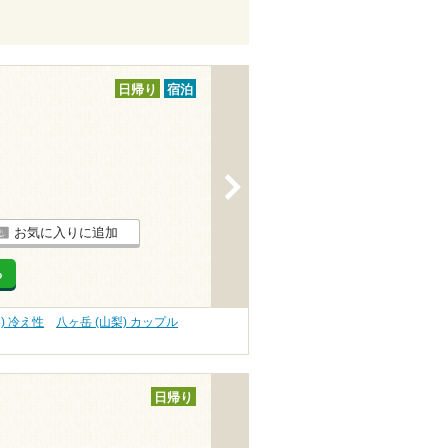
日帰り
宿泊
>
お気に入りに追加
る
) 冷え性
八ヶ岳 (山梨) カップル
日帰り