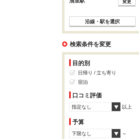
清里駅
変更
沿線・駅を選択
検索条件を変更
目的別
日帰り / 立ち寄り
宿泊
口コミ評価
指定なし
以上
予算
下限なし
～