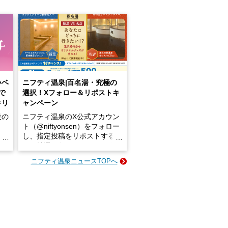
いベ
ニフティ温泉|百名湯・究極の
で
選択！Xフォロー＆リポストキ
キリ
ャンペーン
設の
ニフティ温泉のX公式アカウン
ト（@niftyonsen）をフォロー
し、指定投稿をリポストする
占い
と、抽選で各回26（ふろ）名
な
様（合計260名様）に選べるe-
ニフティ温泉ニュースTOPへ
ン
GIFT500円分をプレゼントい
たします。
楽し
ふろ