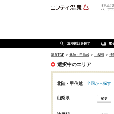
水風呂が
パ、 サ
温浴施設を探す
電
温泉TOP
>
北陸・甲信越
>
山梨県
>
清
選択中のエリア
全国から探す
北陸・甲信越
山梨県
変更