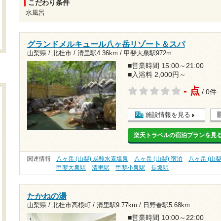
こだわり条件
水風呂
グランドメルキュール八ヶ岳リゾート＆スパ
山梨県 / 北杜市 /
清里駅4.36km
/
甲斐大泉駅972m
■営業時間 15:00～21:00
■入浴料 2,000円～
- 点
/ 0件
施設情報を見る
楽天トラベルの宿泊プランを見
関連情報
八ヶ岳 (山梨) 炭酸水素塩泉
八ヶ岳 (山梨) 宿泊
八ヶ岳 (山梨
甲斐大泉駅
清里駅
甲斐小泉駅
長坂駅
たかねの湯
山梨県 / 北杜市高根町 /
清里駅9.77km
/
日野春駅5.68km
■営業時間 10:00～22:00