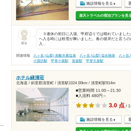
施設情報を見る
楽天トラベルの宿泊プランを見
３連休の初日に入湯。甲府辺りでは晴れていました
へ入る時には粉雪が舞いました。春の彼岸だと言うの
匿名
入…
関連情報
八ヶ岳 (山梨) 炭酸水素塩泉
八ヶ岳 (山梨) 塩化物泉
八ヶ岳 
小淵沢駅
甲斐小泉駅
長坂駅
甲斐大泉駅
ホテル緑清荘
北海道 / 斜里郡清里町 /
清里駅1024.00km
/
清里町駅814m
■営業時間 11:00～21:30
■入浴料 480円～
3.0 点
/ 
施設情報を見る