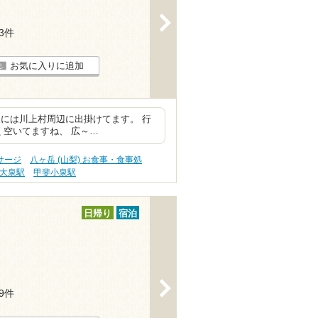
>
13件
お気に入りに追加
には川上村周辺に出掛けてます。 行
く空いてますね、 広～…
サージ
八ヶ岳 (山梨) お食事・食事処
大泉駅
甲斐小泉駅
日帰り
宿泊
>
29件