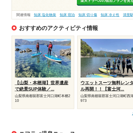
楽天トラベルの宿泊プランを見
関連情報
知床 塩化物泉
知床 宿泊
知床 切り傷
知床 冷え性
清里
おすすめのアクティビティ情報
【山梨・本栖湖】世界遺産
ウエットスーツ無料レン
で絶景SUP体験／...
ル再開！！【富士河...
山梨県南都留郡富士河口湖町本栖2
山梨県南都留郡富士河口湖町西湖
10
973