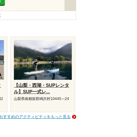
る
駅
タ
【山梨・西湖・SUPレンタ
ル】SUP一式レ...
2
山梨県南都留郡鳴沢村10445―24
おすすめのアクティビティをもっと見る