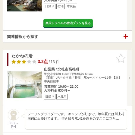
日帰り
宿泊
水風呂
楽天トラベルの宿泊プランを見る
関連情報から探す
たかねの湯
お気に入
りに追加
3.2点
/ 13 件
山梨県 / 北杜市高根町
甲斐小泉駅8.49km
日野春駅5.68km
【電車】JR中央本線「長坂」駅からタクシー16分 【車】
中央自動車…
営業時間 10:00～22:00
入浴料金 830円～
日帰り
水風呂
ツーリングライダーです。 キャンプが好きで、毎年夏には川上村
周辺に出掛けてます。 行き帰りR141を通るのでここに立ち…
50代～
男性