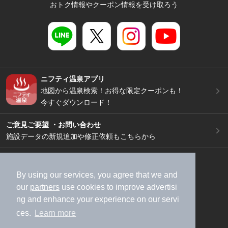
おトク情報やクーポン情報を受け取ろう
ニフティ温泉アプリ
地図から温泉検索！お得な限定クーポンも！
今すぐダウンロード！
ご意見ご要望 ・お問い合わせ
施設データの新規追加や修正依頼もこちらから
スマートフォン
/
PC
加盟店募集（資料請求）
広告出稿のご案内
By using our services, you agree that we and
our
partners
use cookies to improve advertisi
利用規約
ライフスタイルMEMBERS+規約
ng and enhance your experience on our servi
特定商取引法に基づく表記
ヘルプ
採用情報
ces.
Learn more
運営会社
個人情報保護ポリシー