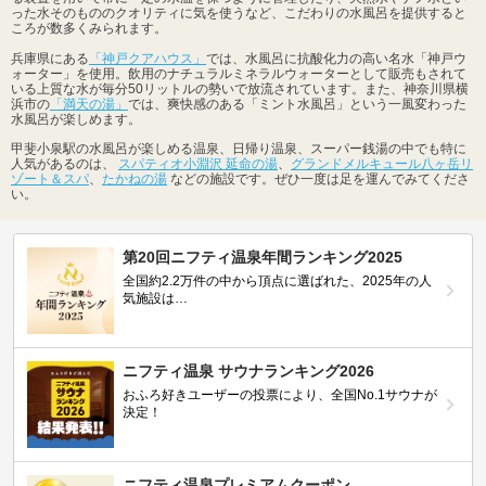
った水そのもののクオリティに気を使うなど、こだわりの水風呂を提供すると
ころが数多くみられます。
兵庫県にある
「神戸クアハウス」
では、水風呂に抗酸化力の高い名水「神戸ウ
ォーター」を使用。飲用のナチュラルミネラルウォーターとして販売もされて
いる上質な水が毎分50リットルの勢いで放流されています。また、神奈川県横
浜市の
「満天の湯」
では、爽快感のある「ミント水風呂」という一風変わった
水風呂が楽しめます。
甲斐小泉駅の水風呂が楽しめる温泉、日帰り温泉、スーパー銭湯の中でも特に
人気があるのは、
スパティオ小淵沢 延命の湯
、
グランドメルキュール八ヶ岳リ
ゾート＆スパ
、
たかねの湯
などの施設です。ぜひ一度は足を運んでみてくださ
い。
第20回ニフティ温泉年間ランキング2025
全国約2.2万件の中から頂点に選ばれた、2025年の人
気施設は…
ニフティ温泉 サウナランキング2026
おふろ好きユーザーの投票により、全国No.1サウナが
決定！
ニフティ温泉プレミアムクーポン