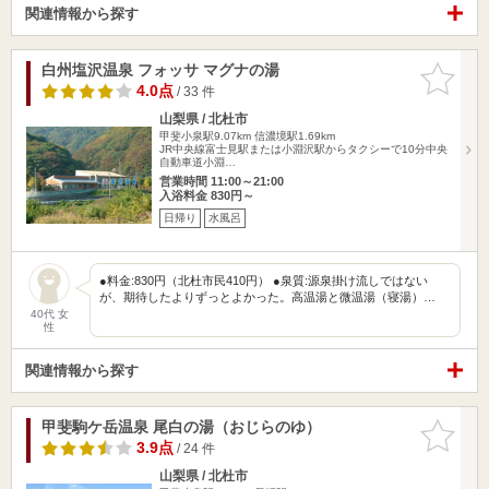
関連情報から探す
白州塩沢温泉 フォッサ マグナの湯
お気に入
りに追加
4.0点
/ 33 件
山梨県 / 北杜市
甲斐小泉駅9.07km
信濃境駅1.69km
JR中央線富士見駅または小淵沢駅からタクシーで10分中央
自動車道小淵…
営業時間 11:00～21:00
入浴料金 830円～
日帰り
水風呂
●料金:830円（北杜市民410円） ●泉質:源泉掛け流しではない
が、期待したよりずっとよかった。高温湯と微温湯（寝湯）…
40代 女
性
関連情報から探す
甲斐駒ケ岳温泉 尾白の湯（おじらのゆ）
お気に入
りに追加
3.9点
/ 24 件
山梨県 / 北杜市