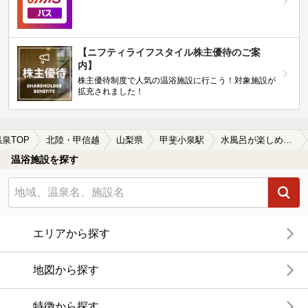
【ニフティライフスタイル株主優待のご案
内】
株主優待制度で人気の温浴施設に行こう！対象施設が
拡充されました！
温泉TOP
北陸・甲信越
山梨県
甲斐小泉駅
水風呂が楽しめる甲斐小泉駅近くの温泉、日帰り温泉、スーパー銭湯おすすめ
温浴施設を探す
エリアから探す
地図から探す
特徴から探す