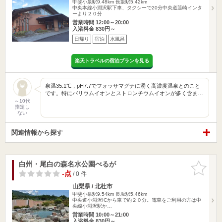
甲斐小泉駅9.48km
長坂駅5.42km
中央本線小淵沢駅下車、タクシーで20分中央道韮崎インタ
ーより２０分
営業時間 12:00～20:00
入浴料金 830円～
日帰り
宿泊
水風呂
楽天トラベルの宿泊プランを見る
泉温35.1℃，pH7.7でフォッサマグナに湧く高濃度温泉とのこと
です。特にバリウムイオンとストロンチウムイオンが多く含ま…
～10代
指定し
ない
関連情報から探す
白州・尾白の森名水公園べるが
お気に入
りに追加
-点
/ 0 件
山梨県 / 北杜市
甲斐小泉駅9.54km
長坂駅5.46km
中央道小淵沢ICから車で約２０分。電車をご利用の方は中
央線小淵沢駅か…
営業時間 10:00～21:00
入浴料金 830円～