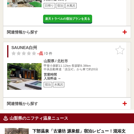
日帰り
宿泊
水風呂
楽天トラベルの宿泊プランを見る
関連情報から探す
SAUNEA白州
お気に入
りに追加
-点
/ 0 件
山梨県 / 北杜市
甲斐小泉駅11.12km
長坂駅6.38km
中央自動車道「須玉IC」から車で約20分
営業時間
入浴料金 ～
宿泊
水風呂
関連情報から探す
山梨県のニフティ温泉ニュース
下部温泉「古湯坊 源泉舘」宿泊レビュー！混浴文