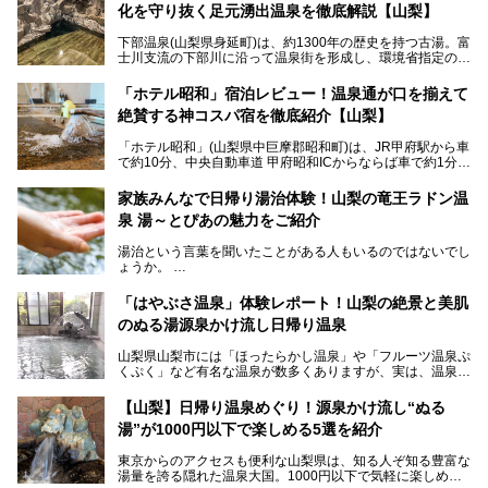
化を守り抜く足元湧出温泉を徹底解説【山梨】
下部温泉(山梨県身延町)は、約1300年の歴史を持つ古湯。富
士川支流の下部川に沿って温泉街を形成し、環境省指定の国
民保養温泉地でもあります。
中でも「古湯坊 源泉舘」は、戦国時代に武田信玄公も療養
「ホテル昭和」宿泊レビュー！温泉通が口を揃えて
したと伝えられる名湯の宿。最大の特徴は、令和の現代にお
絶賛する神コスパ宿を徹底紹介【山梨】
いても混浴文化が守られ、老若男女の分け隔て一切無く温泉
入浴を楽しめる点。全国的に混浴温泉は年々少しずつ減少傾
「ホテル昭和」(山梨県中巨摩郡昭和町)は、JR甲府駅から車
向にありますが、「古湯坊 源泉舘」では本来あるべき混浴
で約10分、中央自動車道 甲府昭和ICからならば車で約1分の
の姿が保たれている点に注目すべきでしょう。
場所にあるビジネスホテル。2名1室で1名あたり4,000円台
から、一人泊でも6,000円台から宿泊可能です。
今回は足元湧出の混浴温泉である「かくし湯大岩風呂」をは
家族みんなで日帰り湯治体験！山梨の竜王ラドン温
じめ、湯治棟である「別館神泉」を中心に「古湯坊 源泉
泉 湯～とぴあの魅力をご紹介
しかし、最大の魅力は“温泉そのもの”でしょう。自家源泉を
舘」の全貌を徹底紹介します。
所有し、豪快に源泉かけ流しで提供。泡付きのある重曹泉系
湯治という言葉を聞いたことがある人もいるのではないでし
統の単純温泉は、入浴すると実にサッパリ爽快。日帰り入浴
ょうか。
不可なこともあり、全国の温泉ファンがこの温泉を求めて
「ホテル昭和」へ宿泊します。この価格帯のビジネスホテル
なかなか体験できない、湯治体験が日帰りでできる温浴施設
では循環濾過の沸かし湯が一般的ですが、ここは本物の極上
「はやぶさ温泉」体験レポート！山梨の絶景と美肌
が山梨にあります。
温泉。まさに価格破壊と言えるクオリティです。
のぬる湯源泉かけ流し日帰り温泉
家族みんなで楽しめる、山梨県の「竜王ラドン温泉 湯～と
今回は筆者自ら宿泊し、「ホテル昭和」の温泉をはじめ、客
山梨県山梨市には「ほったらかし温泉」や「フルーツ温泉ぷ
ぴあ」の魅力をご紹介します。
室や無料朝食などをご紹介。温泉通が口を揃えて絶賛する神
くぷく」など有名な温泉が数多くありますが、実は、温泉マ
コスパ宿の全貌を徹底解説します！
ニアがわざわざ遠方から足を運ぶ極上の日帰り温泉もあるん
───
です。今回紹介する「はやぶさ温泉」も、そのひとつ。温泉
提供元：株式会社湯ーとぴあ【PR】
【山梨】日帰り温泉めぐり！源泉かけ流し“ぬる
はもちろん、絶景や地元食材を活かしたグルメも堪能できま
この記事は株式会社湯ーとぴあのPRレポート記事です。
湯”が1000円以下で楽しめる5選を紹介
す。
「はやぶさ温泉」が多くの人を惹きつける理由を詳しく解説
東京からのアクセスも便利な山梨県は、知る人ぞ知る豊富な
します。
湯量を誇る隠れた温泉大国。1000円以下で気軽に楽しめ