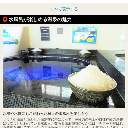
すべて表示する
水風呂が楽しめる温泉の魅力
水温や水質にもこだわった極上の水風呂を楽しもう
サウナや温泉とあわせた温冷交代浴によって、免疫力の向上や自律神経の調整
に役立つといわれている水風呂。数ある温浴施設のなかには、チラ―と呼ばれ
る装置を用いて常に一定の水温を保つように管理したり、天然水やナノ水とい