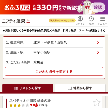
購入済チケットはこちら
ログイン
履歴
メニュー
水風呂が楽しめる甲斐小泉駅(山梨県)近くの温泉、日帰り温泉、スーパー銭湯おすすめ
1. 都道府県
北陸・甲信越 / 山梨県
2. 沿線・駅
甲斐小泉駅
3. こだわり条件
水風呂
こだわり条件を変更する
リストから探す
地図から探す
スパティオ小淵沢 延命の湯
お気に入
りに追加
3.0点
/ 29 件