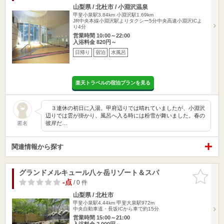
山梨県 / 北杜市 / 小淵沢温泉
甲斐小泉駅3.84km
小淵沢駅1.69km
JR中央本線小淵沢駅よりタクシー5分中央高速小淵沢ICよ
り4分
営業時間 10:00～22:00
入浴料金 820円～
日帰り
宿泊
水風呂
楽天トラベルの宿泊プランを見る
３連休の初日に入湯。甲府辺りでは晴れていましたが、小淵沢
辺りでは雲が掛かり、風呂へ入る時には粉雪が舞いました。春の
彼岸だ…
匿名
関連情報から探す
グランドメルキュール八ヶ岳リゾート＆スパ
お気に入
りに追加
-点
/ 0 件
山梨県 / 北杜市
甲斐小泉駅4.44km
甲斐大泉駅972m
中央自動車道・長坂ICから車で約15分
営業時間 15:00～21:00
入浴料金 2,000円～