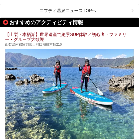
る、極上の源泉かけ流し日帰り温泉が点在しています。しか
も、これからの季節に嬉しい、じんわりと体の芯まで温ま
る“ぬる湯”が豊富なのも魅力。今回は、湯質も抜群で心ゆく
ニフティ温泉ニュースTOPへ
までリラックスできる山梨のお得な日帰り温泉を、実際体験
した感想と共に紹介します。
おすすめのアクティビティ情報
※ぬる湯とは35℃～39℃程度の体温に近いぬるめ温泉のこ
とです。
【山梨・本栖湖】世界遺産で絶景SUP体験／初心者・ファミリ
ー・グループ大歓迎
山梨県南都留郡富士河口湖町本栖210