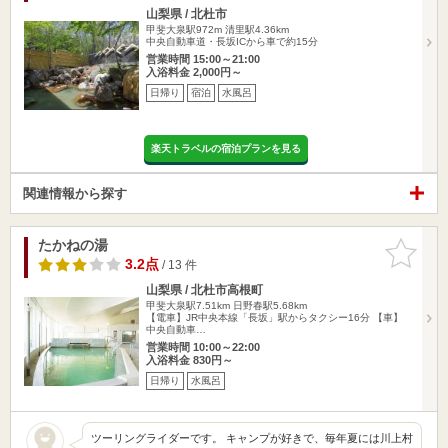
山梨県 / 北杜市
甲斐大泉駅972m
清里駅4.36km
中央自動車道・長坂ICから車で約15分
営業時間 15:00～21:00
入浴料金 2,000円～
日帰り
宿泊
水風呂
楽天トラベルの宿泊プランを見る
関連情報から探す
たかねの湯
お気に入
りに追加
3.2点
/ 13 件
山梨県 / 北杜市高根町
甲斐大泉駅7.51km
日野春駅5.68km
【電車】JR中央本線「長坂」駅からタクシー16分 【車】
中央自動車…
営業時間 10:00～22:00
入浴料金 830円～
日帰り
水風呂
ツーリングライダーです。 キャンプが好きで、毎年夏には川上村