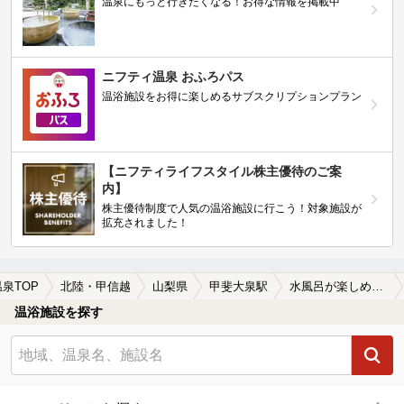
温泉にもっと行きたくなる！お得な情報を掲載中
ニフティ温泉 おふろパス
温浴施設をお得に楽しめるサブスクリプションプラン
【ニフティライフスタイル株主優待のご案
内】
株主優待制度で人気の温浴施設に行こう！対象施設が
拡充されました！
温泉TOP
北陸・甲信越
山梨県
甲斐大泉駅
水風呂が楽しめる甲斐大泉駅近くの温泉、日帰り温泉、スーパー銭湯おすすめ
温浴施設を探す