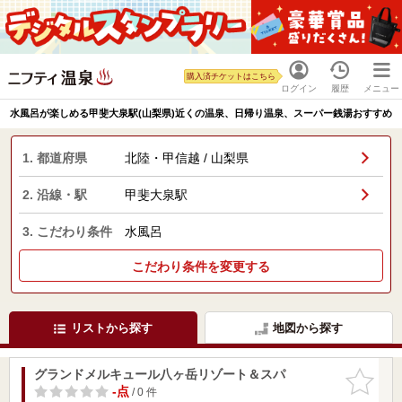
購入済チケットはこちら
ログイン
履歴
メニュー
水風呂が楽しめる甲斐大泉駅(山梨県)近くの温泉、日帰り温泉、スーパー銭湯おすすめ
1. 都道府県
北陸・甲信越 / 山梨県
2. 沿線・駅
甲斐大泉駅
3. こだわり条件
水風呂
こだわり条件を変更する
リストから探す
地図から探す
グランドメルキュール八ヶ岳リゾート＆スパ
お気に入
りに追加
-点
/ 0 件