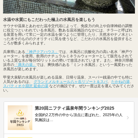
水温や水質にもこだわった極上の水風呂を楽しもう
サウナや温泉とあわせた温冷交代浴によって、免疫力の向上や自律神経の調整
に役立つといわれている水風呂。数ある温浴施設のなかには、チラ―と呼ばれ
る装置を用いて常に一定の水温を保つように管理したり、天然水やナノ水とい
った水そのもののクオリティに気を使うなど、こだわりの水風呂を提供すると
ころが数多くみられます。
兵庫県にある
「神戸クアハウス」
では、水風呂に抗酸化力の高い名水「神戸ウ
ォーター」を使用。飲用のナチュラルミネラルウォーターとして販売もされて
いる上質な水が毎分50リットルの勢いで放流されています。また、神奈川県横
浜市の
「満天の湯」
では、爽快感のある「ミント水風呂」という一風変わった
水風呂が楽しめます。
甲斐大泉駅の水風呂が楽しめる温泉、日帰り温泉、スーパー銭湯の中でも特に
人気があるのは、
グランドメルキュール八ヶ岳リゾート＆スパ
、
たかねの湯
、
スパティオ小淵沢 延命の湯
などの施設です。ぜひ一度は足を運んでみてくださ
い。
第20回ニフティ温泉年間ランキング2025
全国約2.2万件の中から頂点に選ばれた、2025年の人
気施設は…