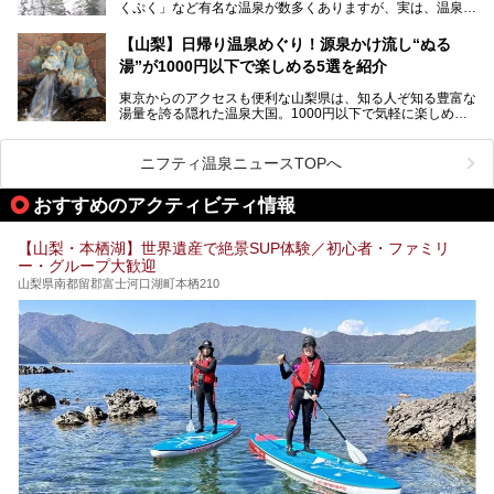
くぷく」など有名な温泉が数多くありますが、実は、温泉マ
コスパ宿の全貌を徹底解説します！
ニアがわざわざ遠方から足を運ぶ極上の日帰り温泉もあるん
───
です。今回紹介する「はやぶさ温泉」も、そのひとつ。温泉
提供元：株式会社湯ーとぴあ【PR】
【山梨】日帰り温泉めぐり！源泉かけ流し“ぬる
はもちろん、絶景や地元食材を活かしたグルメも堪能できま
この記事は株式会社湯ーとぴあのPRレポート記事です。
湯”が1000円以下で楽しめる5選を紹介
す。
「はやぶさ温泉」が多くの人を惹きつける理由を詳しく解説
東京からのアクセスも便利な山梨県は、知る人ぞ知る豊富な
します。
湯量を誇る隠れた温泉大国。1000円以下で気軽に楽しめ
る、極上の源泉かけ流し日帰り温泉が点在しています。しか
も、これからの季節に嬉しい、じんわりと体の芯まで温ま
る“ぬる湯”が豊富なのも魅力。今回は、湯質も抜群で心ゆく
ニフティ温泉ニュースTOPへ
までリラックスできる山梨のお得な日帰り温泉を、実際体験
した感想と共に紹介します。
おすすめのアクティビティ情報
※ぬる湯とは35℃～39℃程度の体温に近いぬるめ温泉のこ
とです。
【山梨・本栖湖】世界遺産で絶景SUP体験／初心者・ファミリ
ー・グループ大歓迎
山梨県南都留郡富士河口湖町本栖210