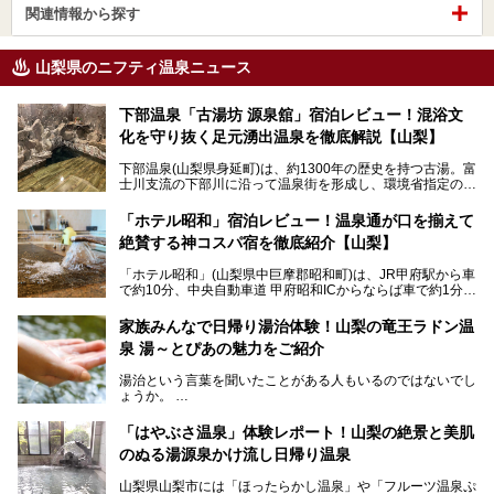
関連情報から探す
山梨県のニフティ温泉ニュース
下部温泉「古湯坊 源泉舘」宿泊レビュー！混浴文
化を守り抜く足元湧出温泉を徹底解説【山梨】
下部温泉(山梨県身延町)は、約1300年の歴史を持つ古湯。富
士川支流の下部川に沿って温泉街を形成し、環境省指定の国
民保養温泉地でもあります。
中でも「古湯坊 源泉舘」は、戦国時代に武田信玄公も療養
「ホテル昭和」宿泊レビュー！温泉通が口を揃えて
したと伝えられる名湯の宿。最大の特徴は、令和の現代にお
絶賛する神コスパ宿を徹底紹介【山梨】
いても混浴文化が守られ、老若男女の分け隔て一切無く温泉
入浴を楽しめる点。全国的に混浴温泉は年々少しずつ減少傾
「ホテル昭和」(山梨県中巨摩郡昭和町)は、JR甲府駅から車
向にありますが、「古湯坊 源泉舘」では本来あるべき混浴
で約10分、中央自動車道 甲府昭和ICからならば車で約1分の
の姿が保たれている点に注目すべきでしょう。
場所にあるビジネスホテル。2名1室で1名あたり4,000円台
から、一人泊でも6,000円台から宿泊可能です。
今回は足元湧出の混浴温泉である「かくし湯大岩風呂」をは
家族みんなで日帰り湯治体験！山梨の竜王ラドン温
じめ、湯治棟である「別館神泉」を中心に「古湯坊 源泉
泉 湯～とぴあの魅力をご紹介
しかし、最大の魅力は“温泉そのもの”でしょう。自家源泉を
舘」の全貌を徹底紹介します。
所有し、豪快に源泉かけ流しで提供。泡付きのある重曹泉系
湯治という言葉を聞いたことがある人もいるのではないでし
統の単純温泉は、入浴すると実にサッパリ爽快。日帰り入浴
ょうか。
不可なこともあり、全国の温泉ファンがこの温泉を求めて
「ホテル昭和」へ宿泊します。この価格帯のビジネスホテル
なかなか体験できない、湯治体験が日帰りでできる温浴施設
では循環濾過の沸かし湯が一般的ですが、ここは本物の極上
「はやぶさ温泉」体験レポート！山梨の絶景と美肌
が山梨にあります。
温泉。まさに価格破壊と言えるクオリティです。
のぬる湯源泉かけ流し日帰り温泉
家族みんなで楽しめる、山梨県の「竜王ラドン温泉 湯～と
今回は筆者自ら宿泊し、「ホテル昭和」の温泉をはじめ、客
山梨県山梨市には「ほったらかし温泉」や「フルーツ温泉ぷ
ぴあ」の魅力をご紹介します。
室や無料朝食などをご紹介。温泉通が口を揃えて絶賛する神