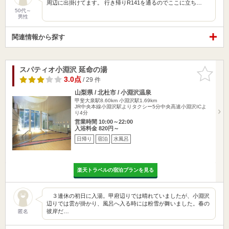
周辺に出掛けてます。 行き帰りR141を通るのでここに立ち…
50代～
男性
関連情報から探す
スパティオ小淵沢 延命の湯
お気に入
りに追加
3.0点
/ 29 件
山梨県 / 北杜市 / 小淵沢温泉
甲斐大泉駅8.60km
小淵沢駅1.69km
JR中央本線小淵沢駅よりタクシー5分中央高速小淵沢ICよ
り4分
営業時間 10:00～22:00
入浴料金 820円～
日帰り
宿泊
水風呂
楽天トラベルの宿泊プランを見る
３連休の初日に入湯。甲府辺りでは晴れていましたが、小淵沢
辺りでは雲が掛かり、風呂へ入る時には粉雪が舞いました。春の
彼岸だ…
匿名