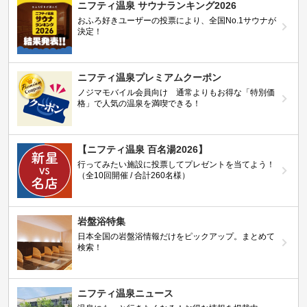
ニフティ温泉 サウナランキング2026
おふろ好きユーザーの投票により、全国No.1サウナが
決定！
ニフティ温泉プレミアムクーポン
ノジマモバイル会員向け 通常よりもお得な「特別価
格」で人気の温泉を満喫できる！
【ニフティ温泉 百名湯2026】
行ってみたい施設に投票してプレゼントを当てよう！
（全10回開催 / 合計260名様）
岩盤浴特集
日本全国の岩盤浴情報だけをピックアップ。まとめて
検索！
ニフティ温泉ニュース