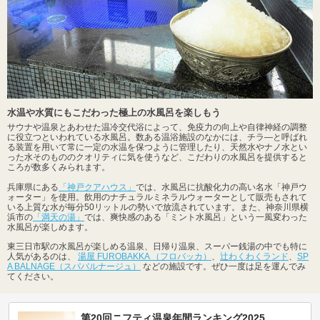
水温や水質にもこだわった極上の水風呂を楽しもう
サウナや温泉とあわせた温冷交代浴によって、免疫力の向上や自律神経の調整
に役立つといわれている水風呂。数ある温浴施設のなかには、チラ―と呼ばれ
る装置を用いて常に一定の水温を保つように管理したり、天然水やナノ水とい
った水そのもののクオリティに気を使うなど、こだわりの水風呂を提供すると
ころが数多くみられます。
兵庫県にある
「神戸クアハウス」
では、水風呂に抗酸化力の高い名水「神戸ウ
ォーター」を使用。飲用のナチュラルミネラルウォーターとして販売もされて
いる上質な水が毎分50リットルの勢いで放流されています。また、神奈川県横
浜市の
「満天の湯」
では、爽快感のある「ミント水風呂」という一風変わった
水風呂が楽しめます。
東三日市駅の水風呂が楽しめる温泉、日帰り温泉、スーパー銭湯の中でも特に
人気があるのは、
湯屋 FUROBAKKA （フロバッカ）
、
辻わくわくランド
、
SP
A BALNAGE（スパバルナージュ）
などの施設です。ぜひ一度は足を運んでみ
てください。
第20回ニフティ温泉年間ランキング2025