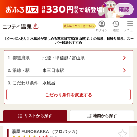
購入済チケットはこちら
ログイン
履歴
メニュー
【クーポンあり】水風呂が楽しめる東三日市駅(富山県)近くの温泉、日帰り温泉、スー
パー銭湯おすすめ
1. 都道府県
北陸・甲信越 / 富山県
2. 沿線・駅
東三日市駅
3. こだわり条件
水風呂
こだわり条件を変更する
リストから探す
地図から探す
湯屋 FUROBAKKA （フロバッカ）
お気に入
りに追加