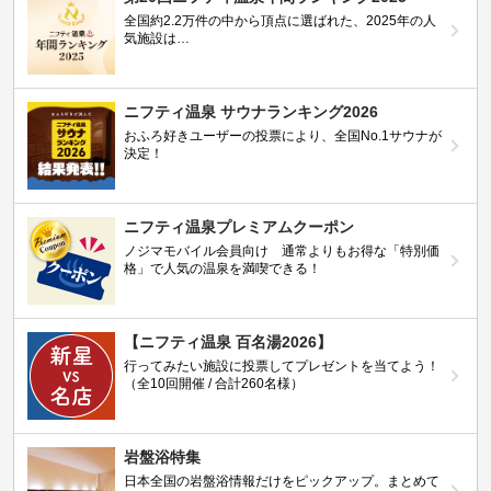
全国約2.2万件の中から頂点に選ばれた、2025年の人
気施設は…
ニフティ温泉 サウナランキング2026
おふろ好きユーザーの投票により、全国No.1サウナが
決定！
ニフティ温泉プレミアムクーポン
ノジマモバイル会員向け 通常よりもお得な「特別価
格」で人気の温泉を満喫できる！
【ニフティ温泉 百名湯2026】
行ってみたい施設に投票してプレゼントを当てよう！
（全10回開催 / 合計260名様）
岩盤浴特集
日本全国の岩盤浴情報だけをピックアップ。まとめて