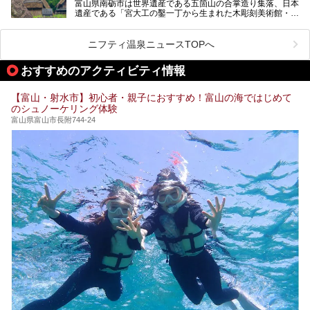
富山県南砺市は世界遺産である五箇山の合掌造り集落、日本
そんな「桜ヶ池クアガーデン」に宿泊して、食を満喫してき
遺産である「宮大工の鑿一丁から生まれた木彫刻美術館・井
たのでじっくりご紹介します！
波」、ユネスコ無形文化遺産 城端曳山祭で知られる越中の
小京都・城端と、とても魅力的な観光スポットがたくさんあ
ります。
ニフティ温泉ニュースTOPへ
城端の郊外に建つ里山オーベルジュ＆温泉ウェルネススパ
おすすめのアクティビティ情報
「桜ヶ池クアガーデン」に泊まって、歴史の旅にお出かけし
てみませんか？
【富山・射水市】初心者・親子におすすめ！富山の海ではじめて
のシュノーケリング体験
富山県富山市長附744-24