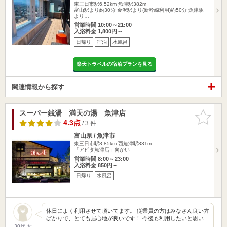
東三日市駅6.52km
魚津駅382m
富山駅より約30分 金沢駅より(新幹線利用)約50分 魚津駅
より…
営業時間 10:00～21:00
入浴料金 1,800円～
日帰り
宿泊
水風呂
楽天トラベルの宿泊プランを見る
関連情報から探す
スーパー銭湯 満天の湯 魚津店
お気に入
りに追加
4.3点
/ 3 件
富山県 / 魚津市
東三日市駅8.85km
西魚津駅831m
「アピタ魚津店」向かい
営業時間 8:00～23:00
入浴料金 850円～
日帰り
水風呂
休日によく利用させて頂いてます。 従業員の方はみなさん良い方
ばかりで、とても居心地が良いです！ 今後も利用したいと思い…
30代 女