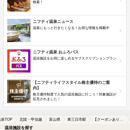
検索！
ニフティ温泉ニュース
温泉にもっと行きたくなる！お得な情報を掲載中
ニフティ温泉 おふろパス
温浴施設をお得に楽しめるサブスクリプションプラン
【ニフティライフスタイル株主優待のご案
内】
株主優待制度で人気の温浴施設に行こう！対象施設が
拡充されました！
温泉TOP
北陸・甲信越
富山県
東三日市駅
【クーポンあり】水風呂が楽しめる東三日市駅近くの温泉、日帰り温泉、スーパー銭湯おすすめ
温浴施設を探す