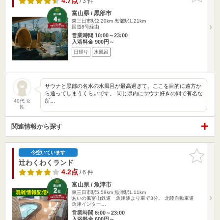
4.7点
/ 3 件
富山県 / 黒部市
東三日市駅2.20km
黒部駅1.21km
国道8号経由
営業時間 10:00～23:00
入浴料金 900円～
日帰り
水風呂
サウナと黒部の名水の水風呂が最高過ぎて、ここを目的に遠方か
ら通ってしまうくらいです。 同じ県内にサウナ好きの間で有名な
所…
40代 女
性
関連情報から探す
お気に入
今空いています
りに追加
辻わくわくランド
4.2点
/ 6 件
富山県 / 魚津市
東三日市駅5.59km
魚津駅1.11km
あいの風富山鉄道 魚津駅より車で3分。 北陸自動車道
魚津インター…
営業時間 6:00～23:00
入浴料金 600円～