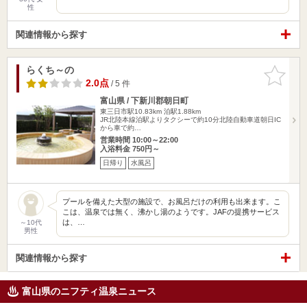
性
関連情報から探す
らくち～の
お気に入
りに追加
2.0点
/ 5 件
富山県 / 下新川郡朝日町
東三日市駅10.83km
泊駅1.88km
JR北陸本線泊駅よりタクシーで約10分北陸自動車道朝日IC
から車で約…
営業時間 10:00～22:00
入浴料金 750円～
日帰り
水風呂
プールを備えた大型の施設で、お風呂だけの利用も出来ます。こ
こは、温泉では無く、沸かし湯のようです。JAFの提携サービス
は、…
～10代
男性
関連情報から探す
富山県のニフティ温泉ニュース