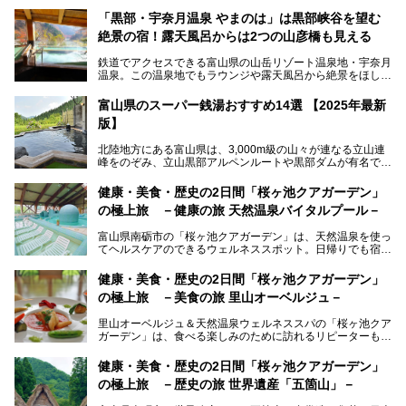
「黒部・宇奈月温泉 やまのは」は黒部峡谷を望む
絶景の宿！露天風呂からは2つの山彦橋も見える
鉄道でアクセスできる富山県の山岳リゾート温泉地・宇奈月
温泉。この温泉地でもラウンジや露天風呂から絶景をほしい
ままにする絶好の地に建つ宿がORIX HOTELS & RESORTS
の「黒部・宇奈月温泉 やまのは」。
富山県のスーパー銭湯おすすめ14選 【2025年最新
版】
自慢の眺望、温泉、居心地の良い客室、ビュッフェ式の食事
など、実際に泊まってみた体験を中心に詳しく紹介しちゃい
北陸地方にある富山県は、3,000m級の山々が連なる立山連
ます。日常から少し離れて、山懐で自然に癒されたいと思う
峰をのぞみ、立山黒部アルペンルートや黒部ダムが有名で
方にぴったりの温泉です。冬なら雪景色も絵になりますよ。
す。また、氷見港をはじめとする富山湾に揚がる、きときと
の（新鮮な）海の幸も見逃せません！
───
健康・美食・歴史の2日間「桜ヶ池クアガーデン」
提供元：オリックス・ホテルマネジメント株式会社【PR】
の極上旅 －健康の旅 天然温泉バイタルプール－
北陸新幹線が開業し、実は東京からも2時間ほどでアクセス
この記事は黒部・宇奈月温泉 やまのはのPR記事です。
できる富山県の、おすすめスーパー銭湯をご紹介します。質
富山県南砺市の「桜ヶ池クアガーデン」は、天然温泉を使っ
のいい天然温泉が豊富で、すぐにでも出かけたくなる施設が
てヘルスケアのできるウェルネススポット。日帰りでも宿泊
満載ですよ。
でも天然温泉バイタルプールやサウナ、露天風呂を利用でき
るので、ゆったり楽しみながら美しく健康に。
健康・美食・歴史の2日間「桜ヶ池クアガーデン」
の極上旅 －美食の旅 里山オーベルジュ－
そんな「桜ヶ池クアガーデン」の天然温泉バイタルプールと
大浴場・露天風呂を、宿泊して体験してきたので詳しくレポ
里山オーベルジュ＆天然温泉ウェルネススパの「桜ヶ池クア
ートしたいと思います。
ガーデン」は、食べる楽しみのために訪れるリピーターも多
い温泉です。館内のレストラン「ジョウハナーレ」では、
月、水はフレンチ、火、木は和食、土日はその両方がランチ
健康・美食・歴史の2日間「桜ヶ池クアガーデン」
とディナーで味わえます。オリジナルのスイーツも評判で
の極上旅 －歴史の旅 世界遺産「五箇山」－
す。