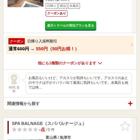
日帰り
宿泊
水風呂
クーポンあり
楽天トラベルの宿泊プランを見る
日帰り入浴料割引
クーポン
通常
600円
→
550円（50円お得！）
他にも1種類のクーポンがあります
お風呂もいいけど、アカスリが気持ちいいです。アカスリのあと
のサウナは汗がドバドバ出て最高に気持ちいいです。水風呂も他
では味…
40代 女
性
関連情報から探す
SPA BALNAGE（スパバルナージュ）
お気に入
りに追加
-点
/ 0 件
富山県 / 魚津市