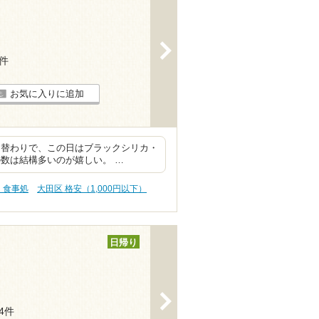
>
2件
お気に入りに追加
日替わりで、この日はブラックシリカ・
数は結構多いのが嬉しい。 …
・食事処
大田区 格安（1,000円以下）
日帰り
>
34件