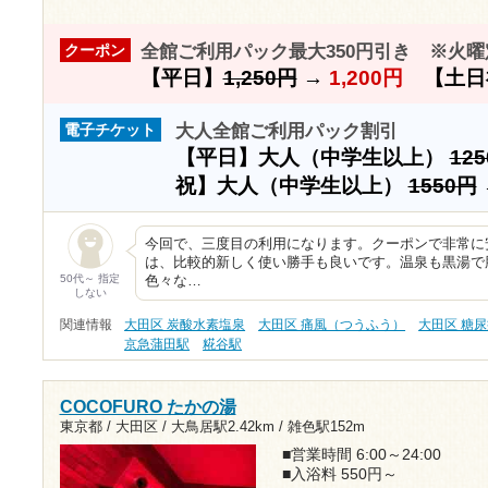
全館ご利用パック最大350円引き ※火曜
クーポン
【平日】
1,250円
→
1,200円
【土日
大人全館ご利用パック割引
電子チケット
【平日】大人（中学生以上）
12
祝】大人（中学生以上）
1550円
今回で、三度目の利用になります。クーポンで非常に
は、比較的新しく使い勝手も良いです。温泉も黒湯で
50代～ 指定
色々な…
しない
関連情報
大田区 炭酸水素塩泉
大田区 痛風（つうふう）
大田区 糖
京急蒲田駅
糀谷駅
COCOFURO たかの湯
東京都 / 大田区 /
大鳥居駅2.42km
/
雑色駅152m
■営業時間 6:00～24:00
■入浴料 550円～