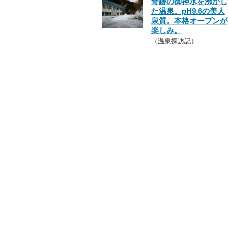
奇跡の御神水を沸かし
た温泉。pH9.6の美人
泉質。本格オープンが
楽しみ。
（温泉探訪記）