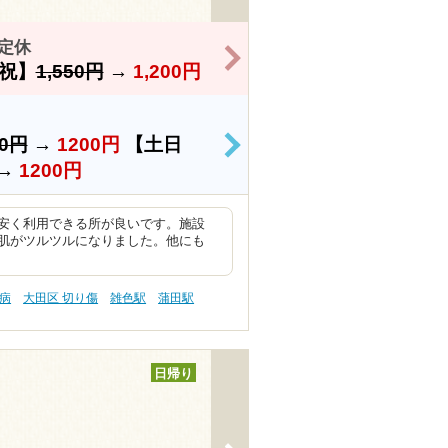
定休
>
祝】
1,550円
→
1,200円
50円
→
1200円
【土日
>
→
1200円
安く利用できる所が良いです。施設
肌がツルツルになりました。他にも
尿病
大田区 切り傷
雑色駅
蒲田駅
日帰り