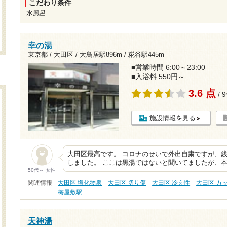
こだわり条件
水風呂
幸の湯
東京都 / 大田区 /
大鳥居駅896m
/
糀谷駅445m
■営業時間 6:00～23:00
■入浴料 550円～
3.6 点
/ 
施設情報を見る
大田区最高です。 コロナのせいで外出自粛ですが、銭
しました。 ここは黒湯ではないと聞いてましたが、本
50代～ 女性
関連情報
大田区 塩化物泉
大田区 切り傷
大田区 冷え性
大田区 カ
梅屋敷駅
天神湯