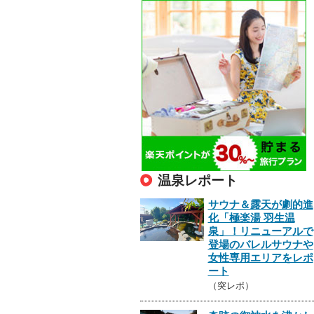
温泉レポート
サウナ＆露天が劇的進
化「極楽湯 羽生温
泉」！リニューアルで
登場のバレルサウナや
女性専用エリアをレポ
ート
（突レポ）