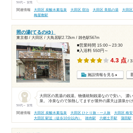
50代～ 女性
関連情報
大田区 炭酸水素塩泉
大田区 宿泊
大田区 美肌の湯
大田区
梅屋敷駅
照の湯(てるのゆ）
東京都 / 大田区 /
大鳥居駅2.72km
/
雑色駅567m
■営業時間 15:00～23:30
■入浴料 550円～
4.3 点
/ 
施設情報を見る
大田区の黒湯の銭湯。物価統制銭湯なので安い。 濃
泉。 冷泉なので加熱してますが屋外の露天は源泉かけ
50代～ 女性
関連情報
大田区 炭酸水素塩泉
大田区 ひとり旅・一人旅
大田区 格安
大田区 駅近（徒歩10分以内）
雑色駅
六郷土手駅
蒲田駅