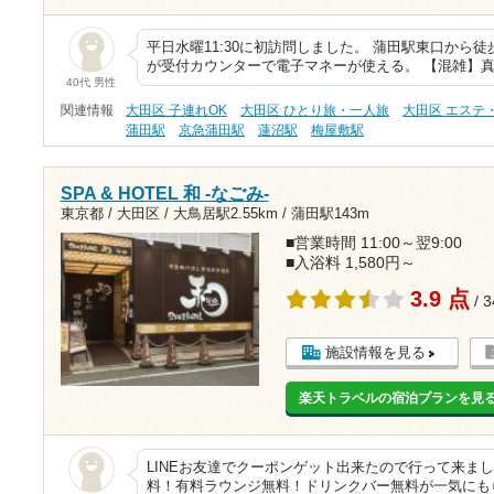
平日水曜11:30に初訪問しました。 蒲田駅東口から
が受付カウンターで電子マネーが使える。 【混雑】真夏
40代 男性
関連情報
大田区 子連れOK
大田区 ひとり旅・一人旅
大田区 エステ
蒲田駅
京急蒲田駅
蓮沼駅
梅屋敷駅
SPA & HOTEL 和 -なごみ-
東京都 / 大田区 /
大鳥居駅2.55km
/
蒲田駅143m
■営業時間 11:00～翌9:00
■入浴料 1,580円～
3.9 点
/ 
施設情報を見る
楽天トラベルの宿泊プランを見
LINEお友達でクーポンゲット出来たので行って来ました
料！有料ラウンジ無料！ドリンクバー無料が一気にも