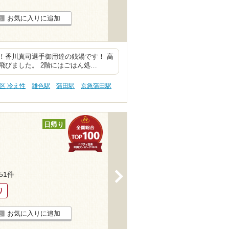
お気に入りに追加
！香川真司選手御用達の銭湯です！ 高
飛びました。 2階にはごはん処…
区 冷え性
雑色駅
蒲田駅
京急蒲田駅
日帰り
>
151件
り
お気に入りに追加