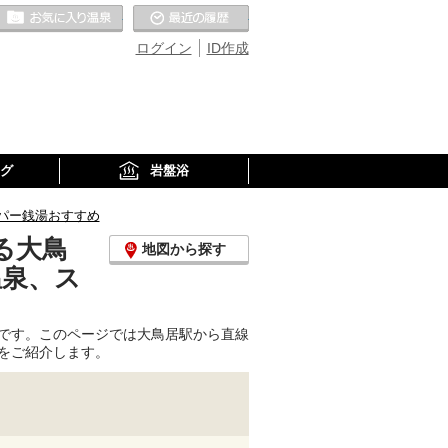
お気に入りの温泉
最近の履歴
ログイン
ID作成
グ
岩盤浴
パー銭湯おすすめ
る大鳥
地図から探す
温泉、ス
です。このページでは大鳥居駅から直線
をご紹介します。