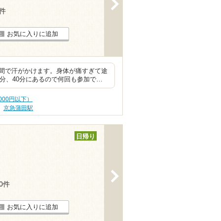
>
4件
お気に入りに追加
間で汗がかけます。身体が痛すぎて途
0分、40分にあるので何回も参加で…
000円以下）
京急蒲田駅
日帰り
>
30件
お気に入りに追加