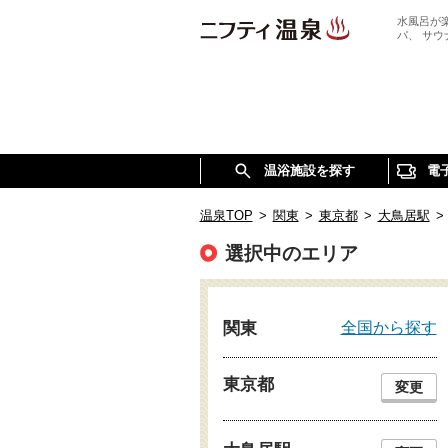
水風呂が
パ、 サ
温浴施設を探す
電
温泉TOP
>
関東
>
東京都
>
大鳥居駅
>
選択中のエリア
全国から探す
関東
東京都
変更