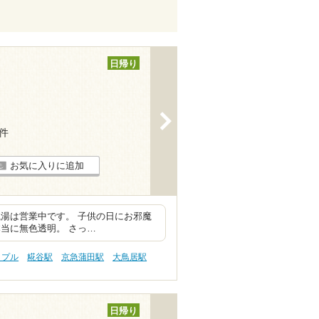
日帰り
>
9件
お気に入りに追加
湯は営業中です。 子供の日にお邪魔
当に無色透明。 さっ…
ップル
糀谷駅
京急蒲田駅
大鳥居駅
日帰り