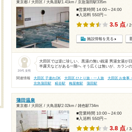
東京都 / 大田区 /
大鳥居駅1.41km
/
京急蒲田駅335m
■営業時間 14:00～24:00
■入浴料 550円～
3.5 点
/ 
施設情報を見る
大田区では逆に珍しい、黒湯の無い銭湯 男湯女湯が
半露天などがある一階へ そう広くは無いが、カランの
20代 女性
関連情報
大田区 子連れOK
大田区 ひとり旅・一人旅
大田区 お食事
京急蒲田駅
糀谷駅
梅屋敷駅
蒲田駅
蒲田温泉
東京都 / 大田区 /
大鳥居駅2.02km
/
雑色駅734m
■営業時間 10:00～24:00
■入浴料 550円～
3.8 点
/ 