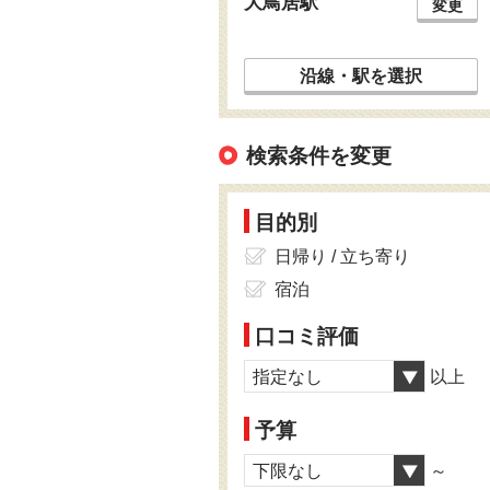
大鳥居駅
変更
沿線・駅を選択
検索条件を変更
目的別
日帰り / 立ち寄り
宿泊
口コミ評価
指定なし
以上
予算
下限なし
～