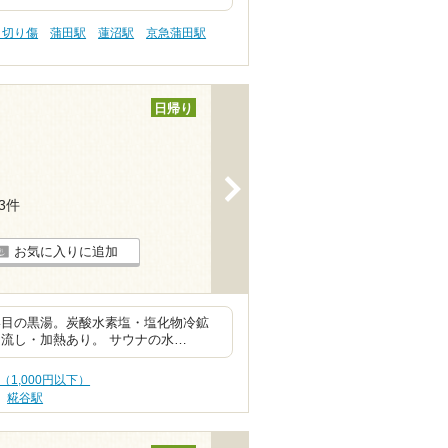
 切り傷
蒲田駅
蓮沼駅
京急蒲田駅
日帰り
>
33件
お気に入りに追加
い目の黒湯。炭酸水素塩・塩化物冷鉱
流し・加熱あり。 サウナの水…
（1,000円以下）
糀谷駅