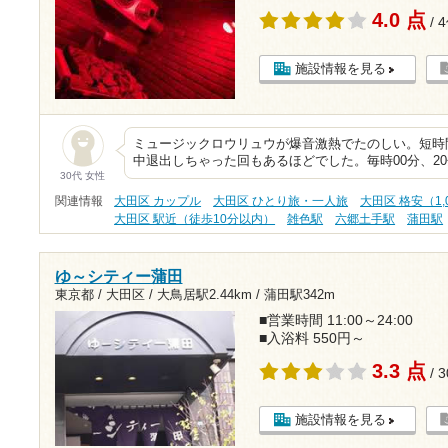
4.0 点
/ 
施設情報を見る
ミュージックロウリュウが爆音激熱でたのしい。短時
中退出しちゃった回もあるほどでした。毎時00分、2
30代 女性
関連情報
大田区 カップル
大田区 ひとり旅・一人旅
大田区 格安（1,
大田区 駅近（徒歩10分以内）
雑色駅
六郷土手駅
蒲田駅
ゆ～シティー蒲田
東京都 / 大田区 /
大鳥居駅2.44km
/
蒲田駅342m
■営業時間 11:00～24:00
■入浴料 550円～
3.3 点
/ 
施設情報を見る