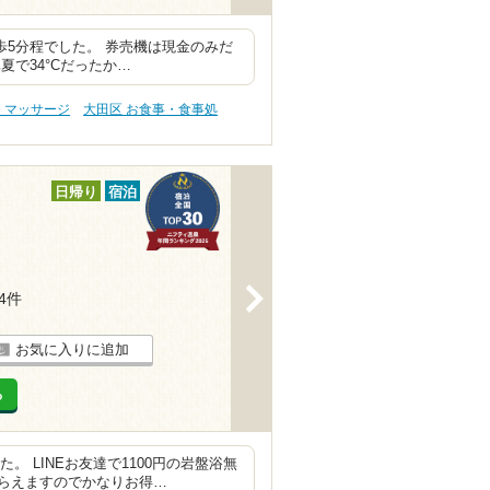
徒歩5分程でした。 券売機は現金のみだ
で34°Cだったか…
・マッサージ
大田区 お食事・食事処
日帰り
宿泊
>
34件
お気に入りに追加
る
。 LINEお友達で1100円の岩盤浴無
らえますのでかなりお得…