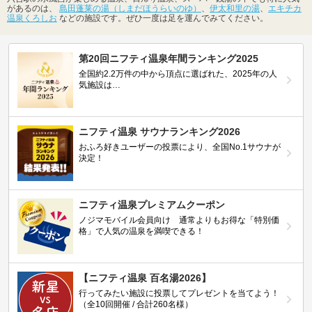
があるのは、
島田蓬莱の湯（しまだほうらいのゆ）
、
伊太和里の湯
、
エキチカ
温泉くろしお
などの施設です。ぜひ一度は足を運んでみてください。
第20回ニフティ温泉年間ランキング2025
全国約2.2万件の中から頂点に選ばれた、2025年の人
気施設は…
ニフティ温泉 サウナランキング2026
おふろ好きユーザーの投票により、全国No.1サウナが
決定！
ニフティ温泉プレミアムクーポン
ノジマモバイル会員向け 通常よりもお得な「特別価
格」で人気の温泉を満喫できる！
【ニフティ温泉 百名湯2026】
行ってみたい施設に投票してプレゼントを当てよう！
（全10回開催 / 合計260名様）