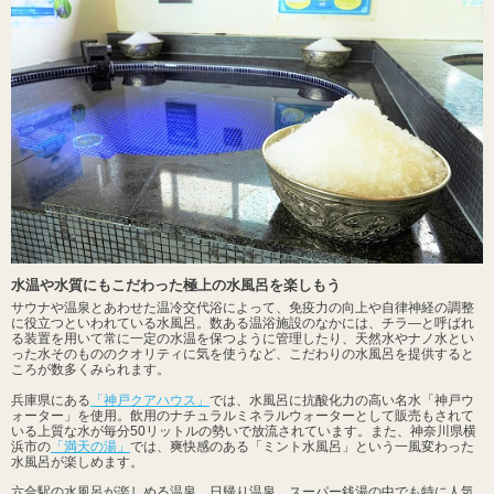
水温や水質にもこだわった極上の水風呂を楽しもう
サウナや温泉とあわせた温冷交代浴によって、免疫力の向上や自律神経の調整
に役立つといわれている水風呂。数ある温浴施設のなかには、チラ―と呼ばれ
る装置を用いて常に一定の水温を保つように管理したり、天然水やナノ水とい
った水そのもののクオリティに気を使うなど、こだわりの水風呂を提供すると
ころが数多くみられます。
兵庫県にある
「神戸クアハウス」
では、水風呂に抗酸化力の高い名水「神戸ウ
ォーター」を使用。飲用のナチュラルミネラルウォーターとして販売もされて
いる上質な水が毎分50リットルの勢いで放流されています。また、神奈川県横
浜市の
「満天の湯」
では、爽快感のある「ミント水風呂」という一風変わった
水風呂が楽しめます。
六合駅の水風呂が楽しめる温泉、日帰り温泉、スーパー銭湯の中でも特に人気