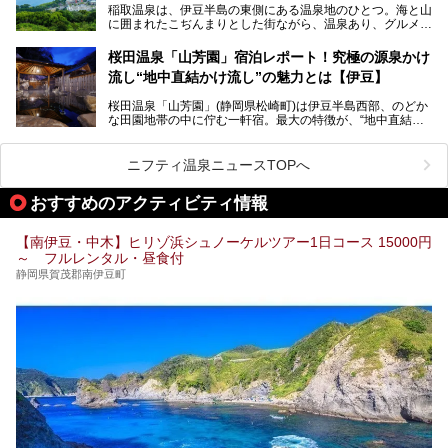
稲取温泉は、伊豆半島の東側にある温泉地のひとつ。海と山
る温泉施設も紹介します！
に囲まれたこぢんまりとした街ながら、温泉あり、グルメあ
───
り、見どころも多彩にあり、と魅力たっぷりの場所です。東
提供元：株式会社カトープレジャーグループ【PR】
京からは約2時間30分、直通電車もありアクセスしやすいの
この記事はプレジャーリゾート 伊豆赤沢温泉のPR記事で
桜田温泉「山芳園」宿泊レポート！究極の源泉かけ
もうれしいところ。
す。
流し“地中直結かけ流し”の魅力とは【伊豆】
この記事では、稲取温泉での宿泊におすすめの宿や日帰りで
桜田温泉「山芳園」(静岡県松崎町)は伊豆半島西部、のどか
入れる温泉施設、チェックしたい観光スポットやアクティビ
な田園地帯の中に佇む一軒宿。最大の特徴が、“地中直結か
ティなどを一挙にまとめピックアップ。伊豆稲取温泉を訪れ
け流し”と呼ばれるこの宿独自の湯使い(温泉供給方法)です。
る際の参考にしてくださいね！
地下に眠る源泉を加水・加温・消毒無し、さらには途中過程
で空気にも触れさせることなく浴槽まで提供。「究極の源泉
ニフティ温泉ニュースTOPへ
かけ流し」と言っても決して過言ではありません。
今回、桜田温泉「山芳園」の“温泉”を中心に、その魅力を詳
おすすめのアクティビティ情報
細レポート。また口コミの評判も非常に高い宿であり、客室
や食事も併せて徹底紹介します！
【南伊豆・中木】ヒリゾ浜シュノーケルツアー1日コース 15000円
～ フルレンタル・昼食付
静岡県賀茂郡南伊豆町