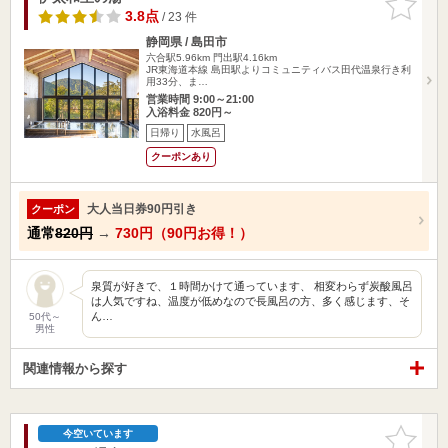
りに追加
3.8点
/ 23 件
静岡県 / 島田市
六合駅5.96km
門出駅4.16km
JR東海道本線 島田駅よりコミュニティバス田代温泉行き利
用33分、ま…
営業時間 9:00～21:00
入浴料金 820円～
日帰り
水風呂
クーポンあり
大人当日券90円引き
クーポン
通常
820円
→
730円（90円お得！）
泉質が好きで、１時間かけて通っています、 相変わらず炭酸風呂
は人気ですね、温度が低めなので長風呂の方、多く感じます、そ
ん…
50代～
男性
関連情報から探す
お気に入
今空いています
りに追加