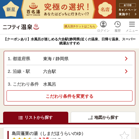
購入済チケットはこちら
ログイン
履歴
メニュー
【クーポンあり】水風呂が楽しめる六合駅(静岡県)近くの温泉、日帰り温泉、スーパー
銭湯おすすめ
1. 都道府県
東海 / 静岡県
2. 沿線・駅
六合駅
3. こだわり条件
水風呂
こだわり条件を変更する
リストから探す
地図から探す
島田蓬莱の湯（しまだほうらいのゆ）
お気に入
りに追加