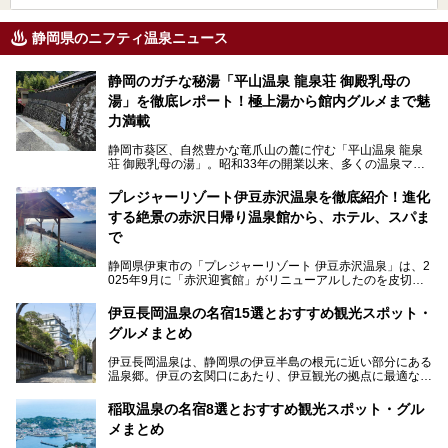
静岡県のニフティ温泉ニュース
静岡のガチな秘湯「平山温泉 龍泉荘 御殿乳母の
湯」を徹底レポート！極上湯から館内グルメまで魅
力満載
静岡市葵区、自然豊かな竜爪山の麓に佇む「平山温泉 龍泉
荘 御殿乳母の湯」。昭和33年の開業以来、多くの温泉マニ
アや地元の方々に愛され続けている、知る人ぞ知る鄙び系の
極上温泉です。お湯はもちろん、実はグルメも揃っているん
プレジャーリゾート伊豆赤沢温泉を徹底紹介！進化
です。多くのファンを持つ、その圧倒的なこだわりと魅力を
する絶景の赤沢日帰り温泉館から、ホテル、スパま
解説します。
で
静岡県伊東市の「プレジャーリゾート 伊豆赤沢温泉」は、2
025年9月に「赤沢迎賓館」がリニューアルしたのを皮切り
に、12月には「赤沢温泉ホテル」、「赤沢日帰り温泉
館」、「RED 28 HOTEL」がリニューアル。さらにこのあ
伊豆長岡温泉の名宿15選とおすすめ観光スポット・
とグランピング施設のGRAX EARTH FIELD（グラックスア
グルメまとめ
ースフィールド）、大型屋内アミューズメント施設のPLEA
SURE ARENA（プレジャーアリーナ）がぞくぞくオープン
伊豆長岡温泉は、静岡県の伊豆半島の根元に近い部分にある
予定。
温泉郷。伊豆の玄関口にあたり、伊豆観光の拠点に最適な立
地です。首都圏や名古屋圏からのアクセスが良く、宿泊はも
温泉は海一望の絶景、伊豆の幸満載の食や、全天候型のレジ
ちろん日帰りでも楽しめるのが魅力です。
ャー施設など、現在リニューアルオープンしている施設を中
稲取温泉の名宿8選とおすすめ観光スポット・グル
心に、家族連れでも大人だけでも、おひとりさまでも多彩な
メまとめ
この記事では、伊豆長岡温泉の歴史や魅力、おすすめの宿を
楽しみ方ができる「プレジャーリゾート 伊豆赤沢温泉」を
ピックアップ。周辺の観光・グルメスポットや日帰りで入れ
じっくり紹介します！