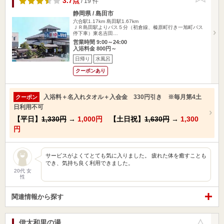
3.7点
/ 19 件
静岡県 / 島田市
六合駅1.17km
島田駅1.67km
ＪＲ島田駅よりバス５分（初倉線、榛原町行き一旭町バス
停下車）東名吉田…
営業時間 9:00～24:00
入浴料金 800円～
日帰り
水風呂
クーポンあり
入浴料＋名入れタオル＋入会金 330円引き ※毎月第4土
クーポン
日利用不可
【平日】
1,330円
→
1,000円
【土日祝】
1,630円
→
1,300
円
サービスがよくてとても気に入りました。 疲れた体を癒すことも
でき、気持ち良く利用できました。
20代 女
性
関連情報から探す
伊太和里の湯
お気に入