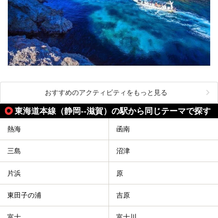
おすすめのアクティビティをもっと見る
東海道本線（静岡--滋賀）の駅から同じテーマで探す
熱海
函南
三島
沼津
片浜
原
東田子の浦
吉原
富士
富士川