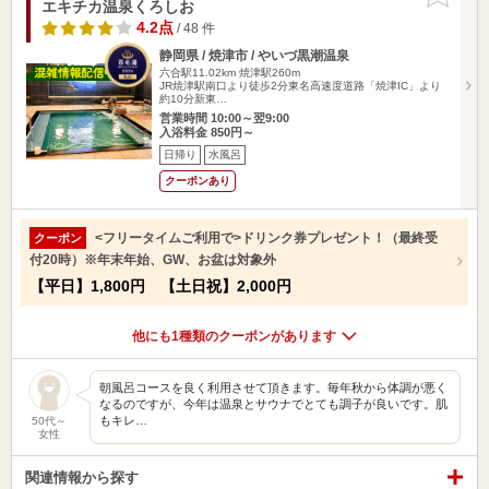
エキチカ温泉くろしお
4.2点
/ 48 件
静岡県 / 焼津市 / やいづ黒潮温泉
六合駅11.02km
焼津駅260m
JR焼津駅南口より徒歩2分東名高速度道路「焼津IC」より
約10分新東…
営業時間 10:00～翌9:00
入浴料金 850円～
日帰り
水風呂
クーポンあり
<フリータイムご利用で>ドリンク券プレゼント！（最終受
クーポン
付20時）※年末年始、GW、お盆は対象外
【平日】1,800円 【土日祝】2,000円
他にも1種類のクーポンがあります
朝風呂コースを良く利用させて頂きます。毎年秋から体調が悪く
なるのですが、今年は温泉とサウナでとても調子が良いです。肌
もキレ…
50代～
女性
関連情報から探す