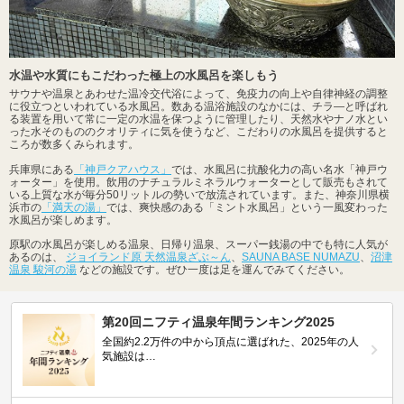
水温や水質にもこだわった極上の水風呂を楽しもう
サウナや温泉とあわせた温冷交代浴によって、免疫力の向上や自律神経の調整
に役立つといわれている水風呂。数ある温浴施設のなかには、チラ―と呼ばれ
る装置を用いて常に一定の水温を保つように管理したり、天然水やナノ水とい
った水そのもののクオリティに気を使うなど、こだわりの水風呂を提供すると
ころが数多くみられます。
兵庫県にある
「神戸クアハウス」
では、水風呂に抗酸化力の高い名水「神戸ウ
ォーター」を使用。飲用のナチュラルミネラルウォーターとして販売もされて
いる上質な水が毎分50リットルの勢いで放流されています。また、神奈川県横
浜市の
「満天の湯」
では、爽快感のある「ミント水風呂」という一風変わった
水風呂が楽しめます。
原駅の水風呂が楽しめる温泉、日帰り温泉、スーパー銭湯の中でも特に人気が
あるのは、
ジョイランド原 天然温泉ざぶ～ん
、
SAUNA BASE NUMAZU
、
沼津
温泉 駿河の湯
などの施設です。ぜひ一度は足を運んでみてください。
第20回ニフティ温泉年間ランキング2025
全国約2.2万件の中から頂点に選ばれた、2025年の人
気施設は…