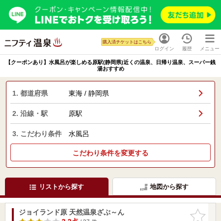
購入済チケットはこちら
ログイン
履歴
メニュー
【クーポンあり】水風呂が楽しめる原駅(静岡県)近くの温泉、日帰り温泉、スーパー銭
湯おすすめ
1. 都道府県
東海 / 静岡県
2. 沿線・駅
原駅
3. こだわり条件
水風呂
こだわり条件を変更する
リストから探す
地図から探す
ジョイランド原 天然温泉ざぶ～ん
お気に入
りに追加