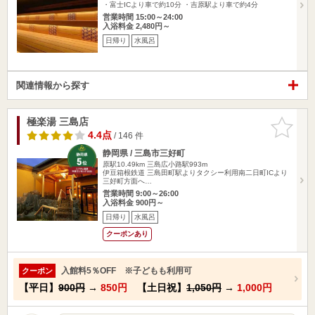
・富士ICより車で約10分 ・吉原駅より車で約4分
営業時間 15:00～24:00
入浴料金 2,480円～
日帰り
水風呂
関連情報から探す
極楽湯 三島店
お気に入
りに追加
4.4点
/ 146 件
静岡県 / 三島市三好町
原駅10.49km
三島広小路駅993m
伊豆箱根鉄道 三島田町駅よりタクシー利用南二日町ICより
三好町方面へ…
営業時間 9:00～26:00
入浴料金 900円～
日帰り
水風呂
クーポンあり
入館料5％OFF ※子どもも利用可
クーポン
【平日】
900円
→
850円
【土日祝】
1,050円
→
1,000円