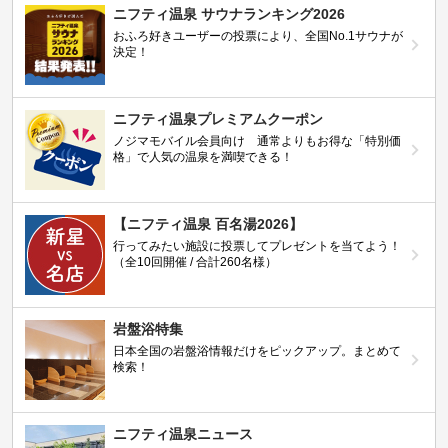
ニフティ温泉 サウナランキング2026
おふろ好きユーザーの投票により、全国No.1サウナが
決定！
ニフティ温泉プレミアムクーポン
ノジマモバイル会員向け 通常よりもお得な「特別価
格」で人気の温泉を満喫できる！
【ニフティ温泉 百名湯2026】
行ってみたい施設に投票してプレゼントを当てよう！
（全10回開催 / 合計260名様）
岩盤浴特集
日本全国の岩盤浴情報だけをピックアップ。まとめて
検索！
ニフティ温泉ニュース