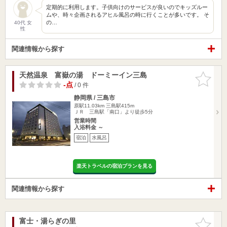
定期的に利用します。子供向けのサービスが良いのでキッズルー
ムや、時々企画されるアヒル風呂の時に行くことが多いです。 そ
の…
40代 女
性
関連情報から探す
天然温泉 富嶽の湯 ドーミーイン三島
お気に入
りに追加
-点
/ 0 件
静岡県 / 三島市
原駅11.03km
三島駅415m
ＪＲ 三島駅「南口」より徒歩5分
営業時間
入浴料金 ～
宿泊
水風呂
楽天トラベルの宿泊プランを見る
関連情報から探す
富士・湯らぎの里
お気に入