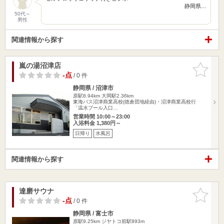
静岡県…
50代～
男性
関連情報から探す
嵐の湯沼津店
お気に入
りに追加
-点
/ 0 件
静岡県 / 沼津市
原駅8.94km
大岡駅2.36km
東海バス沼津商業高校(徳倉団地経由)・沼津商業高校行
「温水プール入口…
営業時間 10:00～23:00
入浴料金 1,380円～
日帰り
水風呂
関連情報から探す
達磨サウナ
お気に入
りに追加
-点
/ 0 件
静岡県 / 富士市
原駅9.25km
ジヤトコ前駅893m