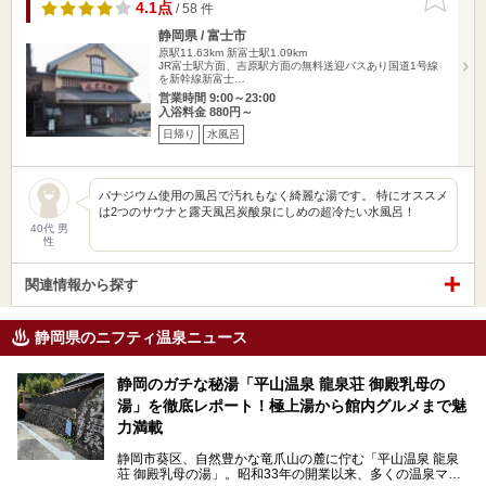
りに追加
4.1点
/ 58 件
静岡県 / 富士市
原駅11.63km
新富士駅1.09km
JR富士駅方面、吉原駅方面の無料送迎バスあり国道1号線
を新幹線新富士…
営業時間 9:00～23:00
入浴料金 880円～
日帰り
水風呂
パナジウム使用の風呂で汚れもなく綺麗な湯です。 特にオススメ
は2つのサウナと露天風呂炭酸泉にしめの超冷たい水風呂！
40代 男
性
関連情報から探す
静岡県のニフティ温泉ニュース
静岡のガチな秘湯「平山温泉 龍泉荘 御殿乳母の
湯」を徹底レポート！極上湯から館内グルメまで魅
力満載
静岡市葵区、自然豊かな竜爪山の麓に佇む「平山温泉 龍泉
荘 御殿乳母の湯」。昭和33年の開業以来、多くの温泉マニ