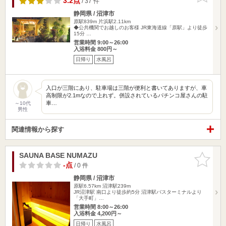
3.2点
/ 37 件
静岡県 / 沼津市
原駅839m
片浜駅2.11km
◆公共機関でお越しのお客様 JR東海道線「原駅」より徒歩
15分 …
営業時間 9:00～26:00
入浴料金 800円～
日帰り
水風呂
入口が三階にあり、駐車場は三階が便利と書いてありますが、車
高制限が2.1mなので上れず。併設されているパチンコ屋さんの駐
車…
～10代
男性
関連情報から探す
SAUNA BASE NUMAZU
お気に入
りに追加
-点
/ 0 件
静岡県 / 沼津市
原駅6.57km
沼津駅239m
JR沼津駅 南口より徒歩約5分 沼津駅バスターミナルより
「大手町」…
営業時間 8:00～26:00
入浴料金 4,200円～
日帰り
水風呂