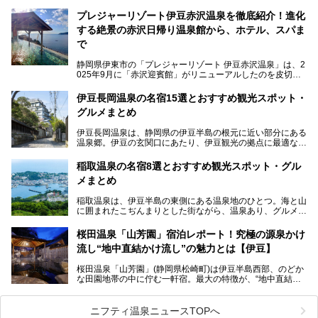
アや地元の方々に愛され続けている、知る人ぞ知る鄙び系の
極上温泉です。お湯はもちろん、実はグルメも揃っているん
プレジャーリゾート伊豆赤沢温泉を徹底紹介！進化
です。多くのファンを持つ、その圧倒的なこだわりと魅力を
する絶景の赤沢日帰り温泉館から、ホテル、スパま
解説します。
で
静岡県伊東市の「プレジャーリゾート 伊豆赤沢温泉」は、2
025年9月に「赤沢迎賓館」がリニューアルしたのを皮切り
に、12月には「赤沢温泉ホテル」、「赤沢日帰り温泉
館」、「RED 28 HOTEL」がリニューアル。さらにこのあ
伊豆長岡温泉の名宿15選とおすすめ観光スポット・
とグランピング施設のGRAX EARTH FIELD（グラックスア
グルメまとめ
ースフィールド）、大型屋内アミューズメント施設のPLEA
SURE ARENA（プレジャーアリーナ）がぞくぞくオープン
伊豆長岡温泉は、静岡県の伊豆半島の根元に近い部分にある
予定。
温泉郷。伊豆の玄関口にあたり、伊豆観光の拠点に最適な立
地です。首都圏や名古屋圏からのアクセスが良く、宿泊はも
温泉は海一望の絶景、伊豆の幸満載の食や、全天候型のレジ
ちろん日帰りでも楽しめるのが魅力です。
ャー施設など、現在リニューアルオープンしている施設を中
稲取温泉の名宿8選とおすすめ観光スポット・グル
心に、家族連れでも大人だけでも、おひとりさまでも多彩な
メまとめ
この記事では、伊豆長岡温泉の歴史や魅力、おすすめの宿を
楽しみ方ができる「プレジャーリゾート 伊豆赤沢温泉」を
ピックアップ。周辺の観光・グルメスポットや日帰りで入れ
じっくり紹介します！
稲取温泉は、伊豆半島の東側にある温泉地のひとつ。海と山
る温泉施設も紹介します！
に囲まれたこぢんまりとした街ながら、温泉あり、グルメあ
───
り、見どころも多彩にあり、と魅力たっぷりの場所です。東
提供元：株式会社カトープレジャーグループ【PR】
京からは約2時間30分、直通電車もありアクセスしやすいの
この記事はプレジャーリゾート 伊豆赤沢温泉のPR記事で
桜田温泉「山芳園」宿泊レポート！究極の源泉かけ
もうれしいところ。
す。
流し“地中直結かけ流し”の魅力とは【伊豆】
この記事では、稲取温泉での宿泊におすすめの宿や日帰りで
桜田温泉「山芳園」(静岡県松崎町)は伊豆半島西部、のどか
入れる温泉施設、チェックしたい観光スポットやアクティビ
な田園地帯の中に佇む一軒宿。最大の特徴が、“地中直結か
ティなどを一挙にまとめピックアップ。伊豆稲取温泉を訪れ
け流し”と呼ばれるこの宿独自の湯使い(温泉供給方法)です。
る際の参考にしてくださいね！
地下に眠る源泉を加水・加温・消毒無し、さらには途中過程
で空気にも触れさせることなく浴槽まで提供。「究極の源泉
ニフティ温泉ニュースTOPへ