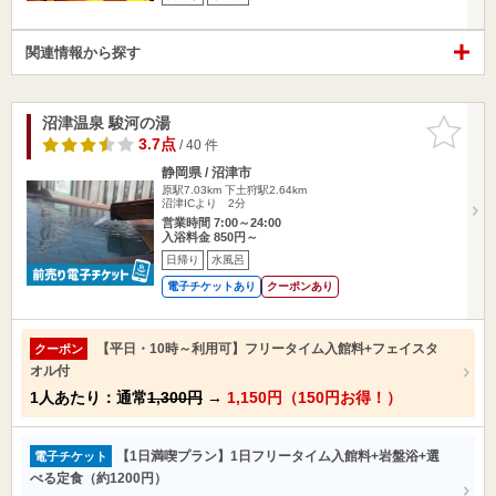
関連情報から探す
沼津温泉 駿河の湯
お気に入
りに追加
3.7点
/ 40 件
静岡県 / 沼津市
原駅7.03km
下土狩駅2.64km
沼津ICより 2分
営業時間 7:00～24:00
入浴料金 850円～
日帰り
水風呂
電子チケットあり
クーポンあり
【平日・10時～利用可】フリータイム入館料+フェイスタ
クーポン
オル付
1人あたり：通常
1,300円
→
1,150円（150円お得！）
【1日満喫プラン】1日フリータイム入館料+岩盤浴+選
電子チケット
べる定食（約1200円）