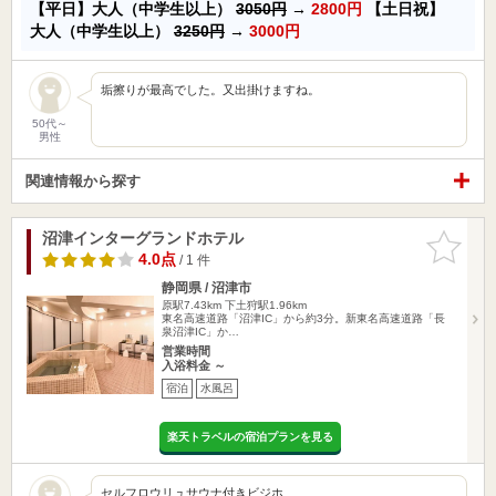
【平日】大人（中学生以上）
3050円
→
2800円
【土日祝】
大人（中学生以上）
3250円
→
3000円
垢擦りが最高でした。又出掛けますね。
50代～
男性
関連情報から探す
沼津インターグランドホテル
お気に入
りに追加
4.0点
/ 1 件
静岡県 / 沼津市
原駅7.43km
下土狩駅1.96km
東名高速道路「沼津IC」から約3分。新東名高速道路「長
泉沼津IC」か…
営業時間
入浴料金 ～
宿泊
水風呂
楽天トラベルの宿泊プランを見る
セルフロウリュサウナ付きビジホ