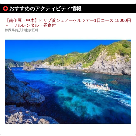
かけ流し」と言っても決して過言ではありません。
今回、桜田温泉「山芳園」の“温泉”を中心に、その魅力を詳
おすすめのアクティビティ情報
細レポート。また口コミの評判も非常に高い宿であり、客室
や食事も併せて徹底紹介します！
【南伊豆・中木】ヒリゾ浜シュノーケルツアー1日コース 15000円
～ フルレンタル・昼食付
静岡県賀茂郡南伊豆町