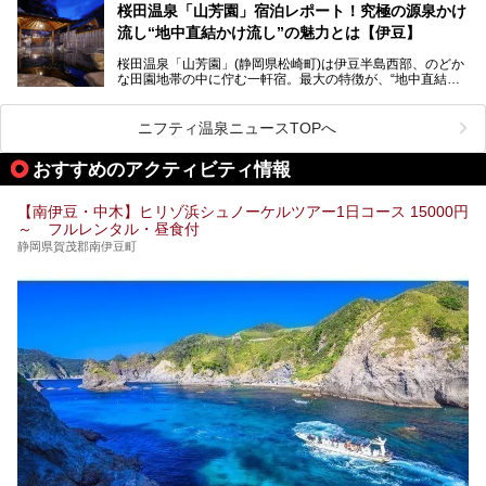
京からは約2時間30分、直通電車もありアクセスしやすいの
この記事はプレジャーリゾート 伊豆赤沢温泉のPR記事で
桜田温泉「山芳園」宿泊レポート！究極の源泉かけ
もうれしいところ。
す。
流し“地中直結かけ流し”の魅力とは【伊豆】
この記事では、稲取温泉での宿泊におすすめの宿や日帰りで
桜田温泉「山芳園」(静岡県松崎町)は伊豆半島西部、のどか
入れる温泉施設、チェックしたい観光スポットやアクティビ
な田園地帯の中に佇む一軒宿。最大の特徴が、“地中直結か
ティなどを一挙にまとめピックアップ。伊豆稲取温泉を訪れ
け流し”と呼ばれるこの宿独自の湯使い(温泉供給方法)です。
る際の参考にしてくださいね！
地下に眠る源泉を加水・加温・消毒無し、さらには途中過程
で空気にも触れさせることなく浴槽まで提供。「究極の源泉
ニフティ温泉ニュースTOPへ
かけ流し」と言っても決して過言ではありません。
今回、桜田温泉「山芳園」の“温泉”を中心に、その魅力を詳
おすすめのアクティビティ情報
細レポート。また口コミの評判も非常に高い宿であり、客室
や食事も併せて徹底紹介します！
【南伊豆・中木】ヒリゾ浜シュノーケルツアー1日コース 15000円
～ フルレンタル・昼食付
静岡県賀茂郡南伊豆町