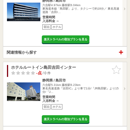
静岡県 / 島田市
六合駅4.97km
藤枝駅6.04km
東海道本線「島田駅」より、タクシーで約18分／ 東名高速
道路「吉田I…
営業時間
入浴料金 ～
宿泊
ホテル
楽天トラベルの宿泊プランを見る
関連情報から探す
ホテルルートイン島田吉田インター
お気に入
りに追加
-点
/ 0 件
静岡県 / 島田市
六合駅5.31km
藤枝駅6.23km
東名高速道路『吉田IC』より車で1分/『JR島田駅』より15
分/『J…
営業時間
入浴料金 ～
宿泊
ホテル
楽天トラベルの宿泊プランを見る