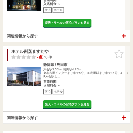
入浴料金 ～
宿泊
ホテル
楽天トラベルの宿泊プランを見る
関連情報から探す
ホテル割烹ますだや
お気に入
りに追加
-点
/ 0 件
静岡県 / 島田市
六合駅3.56km
島田駅4.95km
東名吉田インターより車で5分、JR島田駅より車で15分、J
R六合駅よ…
営業時間
入浴料金 ～
宿泊
ホテル
楽天トラベルの宿泊プランを見る
関連情報から探す