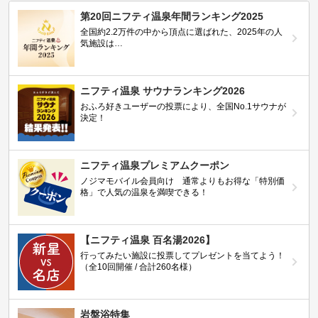
第20回ニフティ温泉年間ランキング2025
全国約2.2万件の中から頂点に選ばれた、2025年の人
気施設は…
ニフティ温泉 サウナランキング2026
おふろ好きユーザーの投票により、全国No.1サウナが
決定！
ニフティ温泉プレミアムクーポン
ノジマモバイル会員向け 通常よりもお得な「特別価
格」で人気の温泉を満喫できる！
【ニフティ温泉 百名湯2026】
行ってみたい施設に投票してプレゼントを当てよう！
（全10回開催 / 合計260名様）
岩盤浴特集