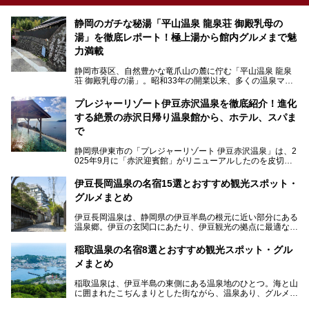
静岡のガチな秘湯「平山温泉 龍泉荘 御殿乳母の
湯」を徹底レポート！極上湯から館内グルメまで魅
力満載
静岡市葵区、自然豊かな竜爪山の麓に佇む「平山温泉 龍泉
荘 御殿乳母の湯」。昭和33年の開業以来、多くの温泉マニ
アや地元の方々に愛され続けている、知る人ぞ知る鄙び系の
極上温泉です。お湯はもちろん、実はグルメも揃っているん
プレジャーリゾート伊豆赤沢温泉を徹底紹介！進化
です。多くのファンを持つ、その圧倒的なこだわりと魅力を
する絶景の赤沢日帰り温泉館から、ホテル、スパま
解説します。
で
静岡県伊東市の「プレジャーリゾート 伊豆赤沢温泉」は、2
025年9月に「赤沢迎賓館」がリニューアルしたのを皮切り
に、12月には「赤沢温泉ホテル」、「赤沢日帰り温泉
館」、「RED 28 HOTEL」がリニューアル。さらにこのあ
伊豆長岡温泉の名宿15選とおすすめ観光スポット・
とグランピング施設のGRAX EARTH FIELD（グラックスア
グルメまとめ
ースフィールド）、大型屋内アミューズメント施設のPLEA
SURE ARENA（プレジャーアリーナ）がぞくぞくオープン
伊豆長岡温泉は、静岡県の伊豆半島の根元に近い部分にある
予定。
温泉郷。伊豆の玄関口にあたり、伊豆観光の拠点に最適な立
地です。首都圏や名古屋圏からのアクセスが良く、宿泊はも
温泉は海一望の絶景、伊豆の幸満載の食や、全天候型のレジ
ちろん日帰りでも楽しめるのが魅力です。
ャー施設など、現在リニューアルオープンしている施設を中
稲取温泉の名宿8選とおすすめ観光スポット・グル
心に、家族連れでも大人だけでも、おひとりさまでも多彩な
メまとめ
この記事では、伊豆長岡温泉の歴史や魅力、おすすめの宿を
楽しみ方ができる「プレジャーリゾート 伊豆赤沢温泉」を
ピックアップ。周辺の観光・グルメスポットや日帰りで入れ
じっくり紹介します！
稲取温泉は、伊豆半島の東側にある温泉地のひとつ。海と山
る温泉施設も紹介します！
に囲まれたこぢんまりとした街ながら、温泉あり、グルメあ
───
り、見どころも多彩にあり、と魅力たっぷりの場所です。東
提供元：株式会社カトープレジャーグループ【PR】