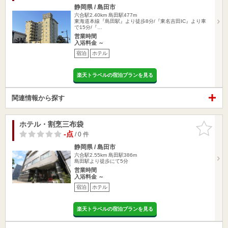
静岡県 / 島田市
六合駅2.40km
島田駅477m
東海道本線『島田駅』より徒歩8分/『東名吉田IC』より車
で15分/『…
営業時間
入浴料金 ～
宿泊
ホテル
楽天トラベルの宿泊プランを見る
関連情報から探す
ホテル・割烹三布袋
お気に入
りに追加
-点
/ 0 件
静岡県 / 島田市
六合駅2.55km
島田駅386m
島田駅より徒歩にて5分
営業時間
入浴料金 ～
宿泊
ホテル
楽天トラベルの宿泊プランを見る