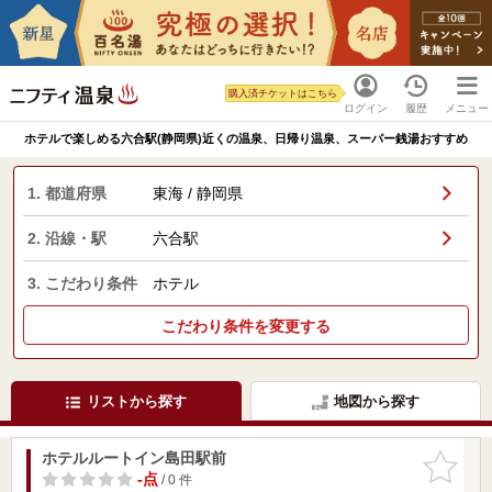
購入済チケットはこちら
ログイン
履歴
メニュー
ホテルで楽しめる六合駅(静岡県)近くの温泉、日帰り温泉、スーパー銭湯おすすめ
1. 都道府県
東海 / 静岡県
2. 沿線・駅
六合駅
3. こだわり条件
ホテル
こだわり条件を変更する
リストから探す
地図から探す
ホテルルートイン島田駅前
お気に入
りに追加
-点
/ 0 件