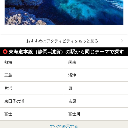
おすすめのアクティビティをもっと見る
東海道本線（静岡--滋賀）の駅から同じテーマで探す
熱海
函南
三島
沼津
片浜
原
東田子の浦
吉原
富士
富士川
すべて表示する