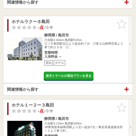
関連情報から探す
ホテルラクーネ島田
お気に入
りに追加
-点
/ 0 件
静岡県 / 島田市
六合駅2.64km
島田駅526m
◎ＪＲ島田駅北口より徒歩約７分 ◎富士山静岡空港より
車で約２５分 ◎…
営業時間
入浴料金 ～
宿泊
ホテル
楽天トラベルの宿泊プランを見る
関連情報から探す
ホテル１ー２ー３島田
お気に入
りに追加
-点
/ 0 件
静岡県 / 島田市
六合駅3.12km
島田駅369m
JR東海道本線島田駅より左へ徒歩7分／東名高速道路吉田
ＩＣより車で約…
営業時間