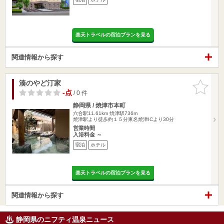
楽天トラベルの宿泊プランを見る
関連情報から探す
湊のやど汀家
お気に入
りに追加
-点
/ 0 件
静岡県 / 焼津市本町
六合駅11.61km
焼津駅736m
焼津駅より徒歩約１５分東名焼津ICより30分
営業時間
入浴料金 ～
宿泊
ホテル
楽天トラベルの宿泊プランを見る
関連情報から探す
静岡県のニフティ温泉ニュース