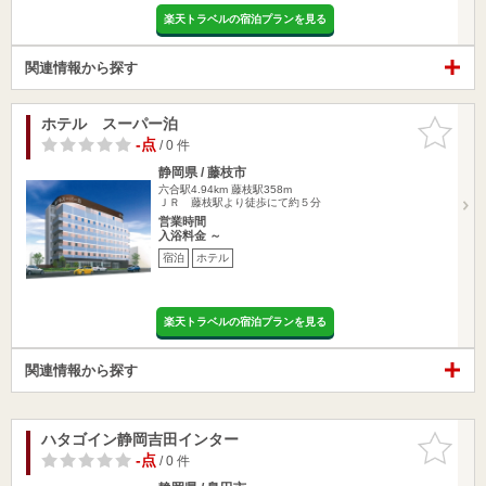
楽天トラベルの宿泊プランを見る
関連情報から探す
ホテル スーパー泊
お気に入
りに追加
-点
/ 0 件
静岡県 / 藤枝市
六合駅4.94km
藤枝駅358m
ＪＲ 藤枝駅より徒歩にて約５分
営業時間
入浴料金 ～
宿泊
ホテル
楽天トラベルの宿泊プランを見る
関連情報から探す
ハタゴイン静岡吉田インター
お気に入
りに追加
-点
/ 0 件