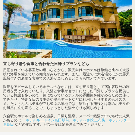
立ち寄り湯や食事と合わせた日帰りプランなども
用意されている客室数の違いなどから、観光向けのホテルは旅館と比べて大規
模な浴場を備えている傾向がみられます。また、最近では大浴場のほかに露天
風呂付きの豪華な客室での入浴が楽しめるところも増えてきています。
温泉をアピールしているホテルのなかには、立ち寄り湯として宿泊客以外の利
用者を受け入れていたり、入浴と食事がセットになった日帰りプランを提供し
ている施設も多いので、気になっているホテルの雰囲気を確かめるために使っ
てみたり、特別な日の食事会や温泉デートなどに利用したりするのもオスス
メ。たくさんのホテルが立ち並ぶ温泉地では、宿泊する施設とは別のホテルの
お風呂に立ち寄ることで、ちょっとした湯めぐりも楽しめます。
六合駅のホテルで楽しめる温泉、日帰り温泉、スーパー銭湯の中でも特に人気
があるのは、
ホテルルートイン島田駅前
、
ホテル・割烹三布袋
、
ホテルラクー
ネ島田
などの施設です。ぜひ一度は足を運んでみてください。