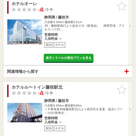
ホテルオーレ
お気に入
りに追加
-点
/ 0 件
静岡県 / 藤枝市
六合駅4.60km
藤枝駅121m
JR：藤枝駅南口より徒歩０分（駅直結） 静岡空港：アク
セスバス35…
営業時間
入浴料金 ～
宿泊
ホテル
楽天トラベルの宿泊プランを見る
関連情報から探す
ホテルルートイン藤枝駅北
お気に入
りに追加
-点
/ 0 件
静岡県 / 藤枝市
六合駅4.65km
藤枝駅638m
ＪＲ東海道本線藤枝駅北口より商店街を直進、徒歩にて7
～10分/新東名…
営業時間
入浴料金 ～
宿泊
ホテル