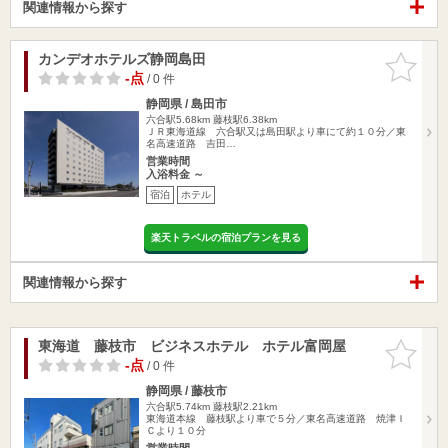
関連情報から探す
カンデオホテルズ静岡島田
お気に入
りに追加
-点
/ 0 件
静岡県 / 島田市
六合駅5.68km
藤枝駅6.38km
ＪＲ東海道線 六合駅又は島田駅より車にて約１０分／東
名高速道路 吉田…
営業時間
入浴料金 ～
宿泊
ホテル
楽天トラベルの宿泊プランを見る
関連情報から探す
東海道 藤枝市 ビジネスホテル ホテル富岡屋
お気に入
りに追加
-点
/ 0 件
静岡県 / 藤枝市
六合駅5.74km
藤枝駅2.21km
東海道本線 藤枝駅より車で５分／東名高速道路 焼津Ｉ
Ｃより１０分
営業時間