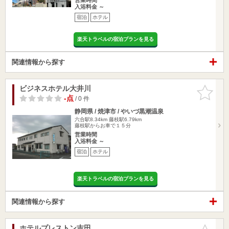
入浴料金 ～
宿泊
ホテル
楽天トラベルの宿泊プランを見る
関連情報から探す
ビジネスホテル大井川
お気に入
りに追加
-点
/ 0 件
静岡県 / 焼津市 / やいづ黒潮温泉
六合駅8.34km
藤枝駅6.79km
藤枝駅からお車で１５分
営業時間
入浴料金 ～
宿泊
ホテル
楽天トラベルの宿泊プランを見る
関連情報から探す
ホテルプレストン吉田
お気に入