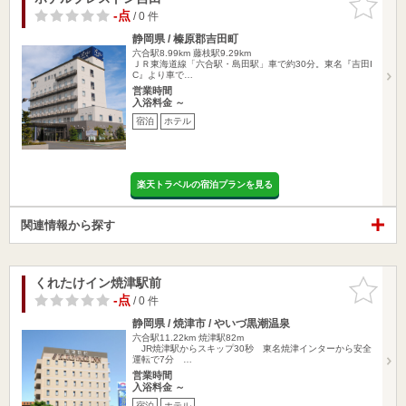
りに追加
-点
/ 0 件
静岡県 / 榛原郡吉田町
六合駅8.99km
藤枝駅9.29km
ＪＲ東海道線「六合駅・島田駅」車で約30分。東名『吉田I
C』より車で…
営業時間
入浴料金 ～
宿泊
ホテル
楽天トラベルの宿泊プランを見る
関連情報から探す
くれたけイン焼津駅前
お気に入
りに追加
-点
/ 0 件
静岡県 / 焼津市 / やいづ黒潮温泉
六合駅11.22km
焼津駅82m
JR焼津駅からスキップ30秒 東名焼津インターから安全
運転で7分 …
営業時間
入浴料金 ～
宿泊
ホテル