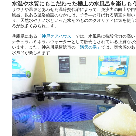
水温や水質にもこだわった極上の水風呂を楽しも
サウナや温泉とあわせた温冷交代浴によって、免疫力の向上や自
風呂。数ある温浴施設のなかには、チラ―と呼ばれる装置を用い
り、天然水やナノ水といった水そのもののクオリティに気を使う
ろが数多くみられます。
兵庫県にある
「神戸クアハウス」
では、水風呂に抗酸化力の高い
ナチュラルミネラルウォーターとして販売もされている上質な水
います。また、神奈川県横浜市の
「満天の湯」
では、爽快感のあ
水風呂が楽しめます。