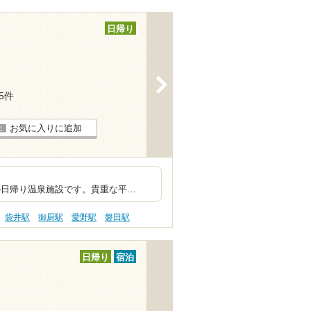
日帰り
>
45件
お気に入りに追加
て高い施設です。
設です。貴重な平…
袋井駅
御厨駅
愛野駅
磐田駅
日帰り
宿泊