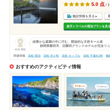
5.0 点
/ 
施設情報を見る
楽天トラベルの宿泊プランを見
緑豊かな庭園の中に佇む、開
静岡県磐田市、旧磐田グランドホテルが完全リニ
40代 男性
関連情報
浜松 宿泊
浜松 冷え性
浜松 カップル
浜松 子連れOK
御
おすすめのアクティビティ情報