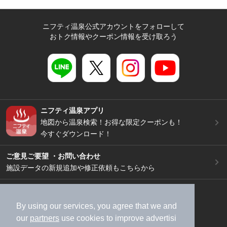
ニフティ温泉公式アカウントをフォローして
おトク情報やクーポン情報を受け取ろう
ニフティ温泉アプリ
地図から温泉検索！お得な限定クーポンも！
今すぐダウンロード！
ご意見ご要望 ・お問い合わせ
施設データの新規追加や修正依頼もこちらから
スマートフォン
/
PC
加盟店募集（資料請求）
広告出稿のご案内
By using our services, you agree that we and
our
partners
use cookies to improve advertisi
利用規約
ライフスタイルMEMBERS+規約