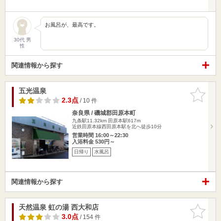
お風呂が、最高です。
30代 男
性
関連情報から探す
五光温泉
お気に入
りに追加
2.3点
/ 10 件
奈良県 / 磯城郡田原本町
九条駅11.32km
田原本駅617m
近鉄田原本線西田原本駅を北へ徒歩10分
営業時間 16:00～22:30
入浴料金 530円～
日帰り
水風呂
関連情報から探す
天然温泉 虹の湯 西大和店
お気に入
りに追加
3.0点
/ 154 件