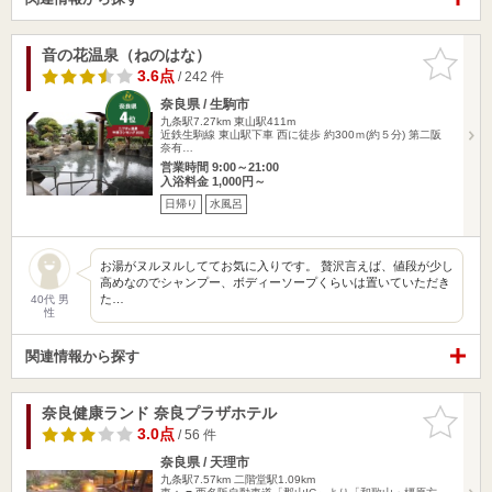
音の花温泉（ねのはな）
お気に入
りに追加
3.6点
/ 242 件
奈良県 / 生駒市
九条駅7.27km
東山駅411m
近鉄生駒線 東山駅下車 西に徒歩 約300ｍ(約５分) 第二阪
奈有…
営業時間 9:00～21:00
入浴料金 1,000円～
日帰り
水風呂
お湯がヌルヌルしててお気に入りです。 贅沢言えば、値段が少し
高めなのでシャンプー、ボディーソープくらいは置いていただき
た…
40代 男
性
関連情報から探す
奈良健康ランド 奈良プラザホテル
お気に入
りに追加
3.0点
/ 56 件
奈良県 / 天理市
九条駅7.57km
二階堂駅1.09km