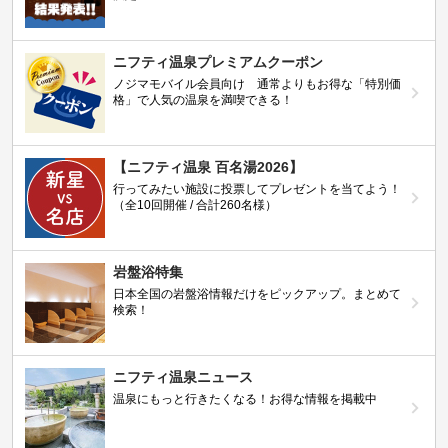
ニフティ温泉プレミアムクーポン
ノジマモバイル会員向け 通常よりもお得な「特別価
格」で人気の温泉を満喫できる！
【ニフティ温泉 百名湯2026】
行ってみたい施設に投票してプレゼントを当てよう！
（全10回開催 / 合計260名様）
岩盤浴特集
日本全国の岩盤浴情報だけをピックアップ。まとめて
検索！
ニフティ温泉ニュース
温泉にもっと行きたくなる！お得な情報を掲載中