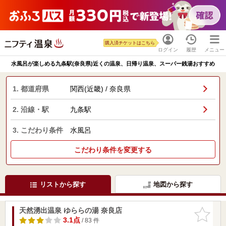
購入済チケットはこちら
ログイン
履歴
メニュー
水風呂が楽しめる九条駅(奈良県)近くの温泉、日帰り温泉、スーパー銭湯おすすめ
1. 都道府県
関西(近畿) / 奈良県
2. 沿線・駅
九条駅
3. こだわり条件
水風呂
こだわり条件を変更する
リストから探す
地図から探す
天然湧出温泉 ゆららの湯 奈良店
お気に入
りに追加
3.1点
/ 83 件