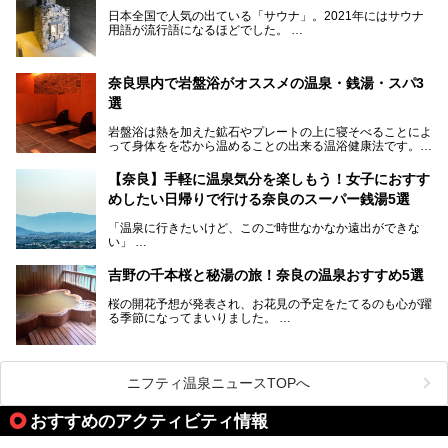
ら、険しい山中にある秘湯までバラエティ豊か。ここでは、
日本全国で人気の出ている「サウナ」。2021年にはサウナ
奈良県で評判のスーパー銭湯をご紹介します。
用語が流行語になるほどでした。
そんなサウナ、関西・奈良県にも有名な温浴施設が多いんで
すよ。
奈良県内で岩盤浴がオススメの温泉・銭湯・スパ3
中心部に近いサウナや郊外にあるアウトドアフィンランド式
選
サウナなど種類も豊富です。
岩盤浴は熱を加えた鉱石やプレートの上に寝そべることによ
奈良県にあるサウナでリフレッシュしませんか？
って身体をを芯から温めることの出来る温浴健康法です。じ
んわりと身体の内部を温めて発汗を促すことでリラックス効
果だけではなく、代謝が高まり健康や美容にも良い影響が期
【奈良】手軽に温泉気分を楽しもう！女子におすす
待できます。今回はそんな岩盤浴にこだわった、奈良県内の
めしたい日帰りで行ける奈良のスーパー銭湯5選
オススメ温泉・銭湯・スパ3ヶ所を紹介させていただきま
す。
「温泉に行きたいけど、このご時世なかなか遠出ができな
い」
「たまには温泉にゆっくり浸かってリフレッシュしたい！」
そんな方も多いのではないでしょうか？
吉野の千本桜と秘湯の旅！奈良の温泉おすすめ5選
お宿に泊まって観光地を巡るような温泉旅行がしたいけど、
桜の開花予想が発表され、お花見の予定をたてるのも心が躍
まとまった時間が取れない時もありますよね。
る季節になってまいりました。
そんな時は、日帰りでサクッと楽しめるスーパー銭湯がおす
日本には桜の名所が数多くありますが、古くから和歌にも詠
すめ！
まれるくらい日本人の心を捉えて離さない名所中の名所があ
手軽でリーズナブルに温泉気分を楽しめるだけでなく、体の
ります。それは奈良県の吉野山。
芯までじんわり温まってリラックス効果も抜群。
ニフティ温泉ニュースTOPへ
シロヤマザクラを中心に200種約３万本の桜が咲き誇りま
今回は、奈良で行けるおすすめのスーパー銭湯を5つご紹介
す。また吉野山を含む「紀伊山地の霊場と参詣道」はユネス
おすすめのアクティビティ情報
したいと思います。
コの世界遺産に登録されており、修験道の霊場として荘厳な
雰囲気をたたえています。