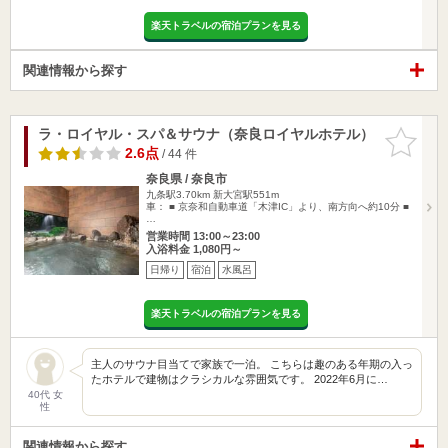
楽天トラベルの宿泊プランを見る
関連情報から探す
ラ・ロイヤル・スパ＆サウナ（奈良ロイヤルホテル）
お気に入
りに追加
2.6点
/ 44 件
奈良県 / 奈良市
九条駅3.70km
新大宮駅551m
車： ■ 京奈和自動車道「木津IC」より、南方向へ約10分 ■
…
営業時間 13:00～23:00
入浴料金 1,080円～
日帰り
宿泊
水風呂
楽天トラベルの宿泊プランを見る
主人のサウナ目当てで家族で一泊。 こちらは趣のある年期の入っ
たホテルで建物はクラシカルな雰囲気です。 2022年6月に…
40代 女
性
関連情報から探す