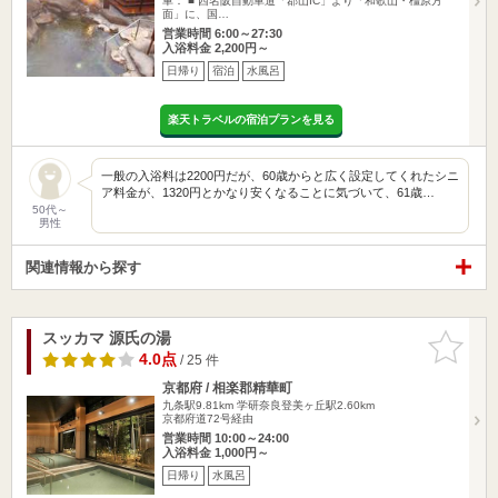
車： ■ 西名阪自動車道「郡山IC」より「和歌山・橿原方
面」に、国…
営業時間 6:00～27:30
入浴料金 2,200円～
日帰り
宿泊
水風呂
楽天トラベルの宿泊プランを見る
一般の入浴料は2200円だが、60歳からと広く設定してくれたシニ
ア料金が、1320円とかなり安くなることに気づいて、61歳…
50代～
男性
関連情報から探す
スッカマ 源氏の湯
お気に入
りに追加
4.0点
/ 25 件
京都府 / 相楽郡精華町
九条駅9.81km
学研奈良登美ヶ丘駅2.60km
京都府道72号経由
営業時間 10:00～24:00
入浴料金 1,000円～
日帰り
水風呂