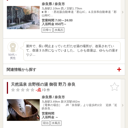
奈良県 / 奈良市
九条駅2.10km
西ノ京駅1.75km
■ 車： ・西名阪自動車道「郡山IC」＆京奈和自動車道「郡
山南IC…
営業時間 7:00～24:00
入浴料金 850円～
日帰り
水風呂
屋外で、長い間止まっていた打たせ湯の場所が、改装されてい
て、壺湯３カ所になっていました。 しかも壺湯は、ゆららの湯オ
リジ…
50代～
男性
関連情報から探す
天然温泉 吉野桜の湯 御宿 野乃 奈良
お気に入
りに追加
-点
/ 0 件
奈良県 / 奈良市
九条駅3.49km
新大宮駅482m
［電車の場合］ JR「奈良駅」より徒歩約1分 近鉄「近
鉄奈良…
営業時間
入浴料金 ～
宿泊
水風呂