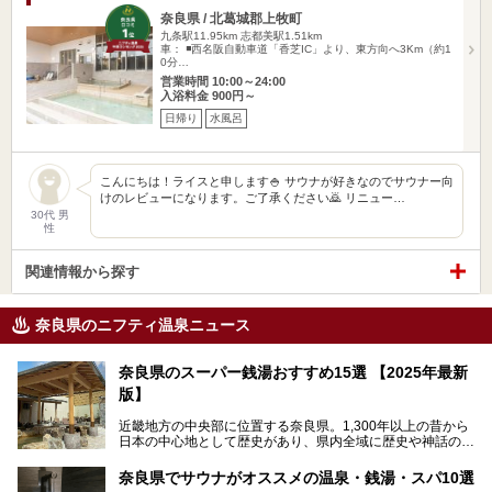
奈良県 / 北葛城郡上牧町
九条駅11.95km
志都美駅1.51km
車： ◾️西名阪自動車道「香芝IC」より、東方向へ3Km（約1
0分…
営業時間 10:00～24:00
入浴料金 900円～
日帰り
水風呂
こんにちは！ライスと申します🍚 サウナが好きなのでサウナー向
けのレビューになります。ご了承ください🙇 リニュー…
30代 男
性
関連情報から探す
奈良県のニフティ温泉ニュース
奈良県のスーパー銭湯おすすめ15選 【2025年最新
版】
近畿地方の中央部に位置する奈良県。1,300年以上の昔から
日本の中心地として歴史があり、県内全域に歴史や神話の舞
台となったスポットが存在しています。県内だけで3つの世
界遺産があり、古代をそこかしこに感じられる地域です。
奈良県でサウナがオススメの温泉・銭湯・スパ10選
そんな奈良県のスーパー銭湯は、便利な街中にある施設か