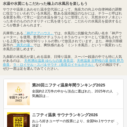
水温や水質にもこだわった極上の水風呂を楽しもう
サウナや温泉とあわせた温冷交代浴によって、免疫力の向上や自律神経の調整
に役立つといわれている水風呂。数ある温浴施設のなかには、チラ―と呼ばれ
る装置を用いて常に一定の水温を保つように管理したり、天然水やナノ水とい
った水そのもののクオリティに気を使うなど、こだわりの水風呂を提供すると
ころが数多くみられます。
兵庫県にある
「神戸クアハウス」
では、水風呂に抗酸化力の高い名水「神戸ウ
ォーター」を使用。飲用のナチュラルミネラルウォーターとして販売もされて
いる上質な水が毎分50リットルの勢いで放流されています。また、神奈川県横
浜市の
「満天の湯」
では、爽快感のある「ミント水風呂」という一風変わった
水風呂が楽しめます。
九条駅の水風呂が楽しめる温泉、日帰り温泉、スーパー銭湯の中でも特に人気
があるのは、
天然湧出温泉 ゆららの湯 奈良店
、
天然温泉 吉野桜の湯 御宿 野乃
奈良
、
ラ・ロイヤル・スパ＆サウナ（奈良ロイヤルホテル）
などの施設です。
ぜひ一度は足を運んでみてください。
第20回ニフティ温泉年間ランキング2025
全国約2.2万件の中から頂点に選ばれた、2025年の人
気施設は…
ニフティ温泉 サウナランキング2026
おふろ好きユーザーの投票により、全国No.1サウナが
決定！