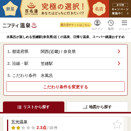
購入済チケットはこちら
ログイン
履歴
メニュー
水風呂が楽しめる笠縫駅(奈良県)近くの温泉、日帰り温泉、スーパー銭湯おすすめ
1. 都道府県
関西(近畿) / 奈良県
2. 沿線・駅
笠縫駅
3. こだわり条件
水風呂
こだわり条件を変更する
リストから探す
地図から探す
五光温泉
お気に入
りに追加
2.3点
/ 10 件