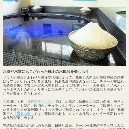
水温や水質にもこだわった極上の水風呂を楽しもう
サウナや温泉とあわせた温冷交代浴によって、免疫力の向上や自律神経の調整
に役立つといわれている水風呂。数ある温浴施設のなかには、チラ―と呼ばれ
る装置を用いて常に一定の水温を保つように管理したり、天然水やナノ水とい
った水そのもののクオリティに気を使うなど、こだわりの水風呂を提供すると
ころが数多くみられます。
兵庫県にある
「神戸クアハウス」
では、水風呂に抗酸化力の高い名水「神戸ウ
ォーター」を使用。飲用のナチュラルミネラルウォーターとして販売もされて
いる上質な水が毎分50リットルの勢いで放流されています。また、神奈川県横
浜市の
「満天の湯」
では、爽快感のある「ミント水風呂」という一風変わった
水風呂が楽しめます。
笠縫駅の水風呂が楽しめる温泉、日帰り温泉、スーパー銭湯の中でも特に人気