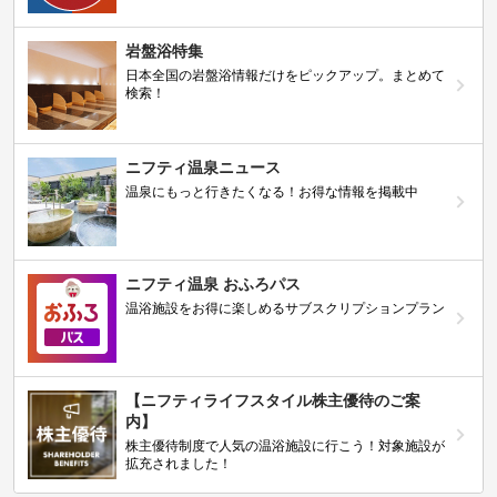
岩盤浴特集
日本全国の岩盤浴情報だけをピックアップ。まとめて
検索！
ニフティ温泉ニュース
温泉にもっと行きたくなる！お得な情報を掲載中
ニフティ温泉 おふろパス
温浴施設をお得に楽しめるサブスクリプションプラン
【ニフティライフスタイル株主優待のご案
内】
株主優待制度で人気の温浴施設に行こう！対象施設が
拡充されました！