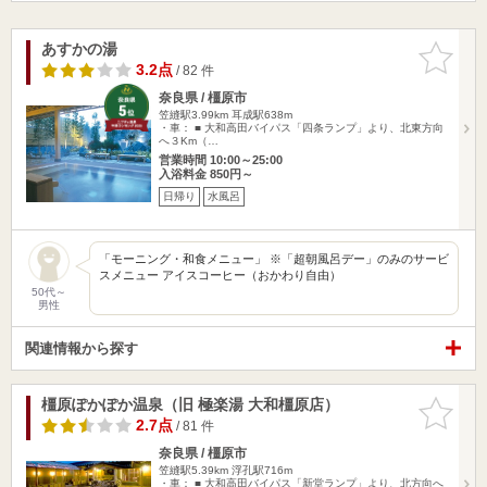
あすかの湯
お気に入
りに追加
3.2点
/ 82 件
奈良県 / 橿原市
笠縫駅3.99km
耳成駅638m
・車： ■ 大和高田バイパス「四条ランプ」より、北東方向
へ３Km（…
営業時間 10:00～25:00
入浴料金 850円～
日帰り
水風呂
「モーニング・和食メニュー」 ※「超朝風呂デー」のみのサービ
スメニュー アイスコーヒー（おかわり自由）
50代～
男性
関連情報から探す
橿原ぽかぽか温泉（旧 極楽湯 大和橿原店）
お気に入
りに追加
2.7点
/ 81 件
奈良県 / 橿原市
笠縫駅5.39km
浮孔駅716m
・車： ■ 大和高田バイパス「新堂ランプ」より、北方向へ