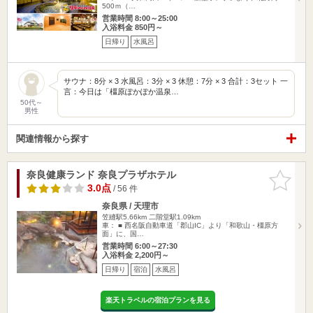
500ｍ（…
営業時間 8:00～25:00
入浴料金 850円～
日帰り
水風呂
サウナ：8分 × 3 水風呂：3分 × 3 休憩：7分 × 3 合計：3セット 一
言：今日は「橿原ぽかぽか温泉…
50代～
男性
関連情報から探す
奈良健康ランド 奈良プラザホテル
お気に入
りに追加
3.0点
/ 56 件
奈良県 / 天理市
笠縫駅5.66km
二階堂駅1.09km
車： ■ 西名阪自動車道「郡山IC」より「和歌山・橿原方
面」に、国…
営業時間 6:00～27:30
入浴料金 2,200円～
日帰り
宿泊
水風呂
楽天トラベルの宿泊プランを見る