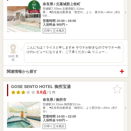
奈良県 / 北葛城郡上牧町
笠縫駅7.55km
志都美駅1.51km
車： ◾️西名阪自動車道「香芝IC」より、東方向へ3Km（約1
0分…
営業時間 10:00～24:00
入浴料金 900円～
日帰り
水風呂
こんにちは！ライスと申します🍚 サウナが好きなのでサウナー向
けのレビューになります。ご了承ください🙇 リニュー…
30代 男
性
関連情報から探す
GOSE SENTO HOTEL 御所宝湯
お気に入
りに追加
3.0点
/ 1 件
奈良県 / 御所市
笠縫駅10.31km
御所駅311m
車： ◾️京奈和自動車道「御所IC」より西方向へ2Km（約7
分） …
営業時間 14:00～22:00
入浴料金 530円～
日帰り
水風呂