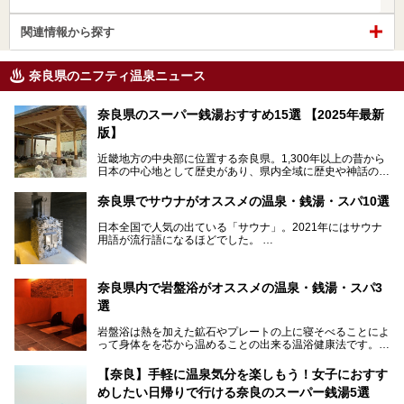
関連情報から探す
奈良県のニフティ温泉ニュース
奈良県のスーパー銭湯おすすめ15選 【2025年最新
版】
近畿地方の中央部に位置する奈良県。1,300年以上の昔から
日本の中心地として歴史があり、県内全域に歴史や神話の舞
台となったスポットが存在しています。県内だけで3つの世
界遺産があり、古代をそこかしこに感じられる地域です。
奈良県でサウナがオススメの温泉・銭湯・スパ10選
そんな奈良県のスーパー銭湯は、便利な街中にある施設か
ら、険しい山中にある秘湯までバラエティ豊か。ここでは、
日本全国で人気の出ている「サウナ」。2021年にはサウナ
奈良県で評判のスーパー銭湯をご紹介します。
用語が流行語になるほどでした。
そんなサウナ、関西・奈良県にも有名な温浴施設が多いんで
すよ。
奈良県内で岩盤浴がオススメの温泉・銭湯・スパ3
中心部に近いサウナや郊外にあるアウトドアフィンランド式
選
サウナなど種類も豊富です。
岩盤浴は熱を加えた鉱石やプレートの上に寝そべることによ
奈良県にあるサウナでリフレッシュしませんか？
って身体をを芯から温めることの出来る温浴健康法です。じ
んわりと身体の内部を温めて発汗を促すことでリラックス効
果だけではなく、代謝が高まり健康や美容にも良い影響が期
【奈良】手軽に温泉気分を楽しもう！女子におすす
待できます。今回はそんな岩盤浴にこだわった、奈良県内の
めしたい日帰りで行ける奈良のスーパー銭湯5選
オススメ温泉・銭湯・スパ3ヶ所を紹介させていただきま