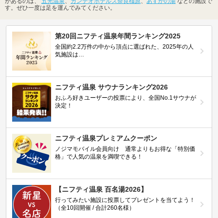
があるのは、
五光温泉
、
カンデオホテルズ奈良橿原
、
あすかの湯
などの施設で
す。ぜひ一度は足を運んでみてください。
第20回ニフティ温泉年間ランキング2025
全国約2.2万件の中から頂点に選ばれた、2025年の人
気施設は…
ニフティ温泉 サウナランキング2026
おふろ好きユーザーの投票により、全国No.1サウナが
決定！
ニフティ温泉プレミアムクーポン
ノジマモバイル会員向け 通常よりもお得な「特別価
格」で人気の温泉を満喫できる！
【ニフティ温泉 百名湯2026】
行ってみたい施設に投票してプレゼントを当てよう！
（全10回開催 / 合計260名様）