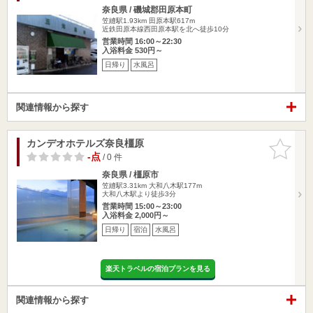
奈良県 / 磯城郡田原本町
笠縫駅1.93km
田原本駅617m
近鉄田原本線西田原本駅を北へ徒歩10分
営業時間 16:00～22:30
入浴料金 530円～
日帰り
水風呂
関連情報から探す
カンデオホテルズ奈良橿原
お気に入
りに追加
-点
/ 0 件
奈良県 / 橿原市
笠縫駅3.31km
大和八木駅177m
大和八木駅より徒歩3分
営業時間 15:00～23:00
入浴料金 2,000円～
日帰り
宿泊
水風呂
楽天トラベルの宿泊プランを見る
関連情報から探す