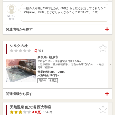
一般の入浴料は2200円だが、60歳からと広く設定してくれたシニ
ア料金が、1320円とかなり安くなることに気づいて、61歳…
50代～
男性
関連情報から探す
シルクの杜
お気に入
りに追加
-点
/ 0 件
奈良県 / 橿原市
笠縫駅7.10km
橿原神宮西口駅1.04km
・近鉄橿原「橿原神宮前駅」方面から車で約5分 ・近鉄
電車「橿原神…
営業時間 9:00～21:00
入浴料金 500円～
日帰り
水風呂
関連情報から探す
天然温泉 虹の湯 西大和店
お気に入
りに追加
3.0点
/ 154 件