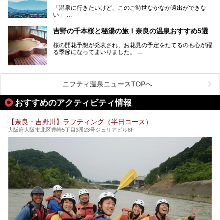
す。
「温泉に行きたいけど、このご時世なかなか遠出ができな
い」
「たまには温泉にゆっくり浸かってリフレッシュしたい！」
そんな方も多いのではないでしょうか？
吉野の千本桜と秘湯の旅！奈良の温泉おすすめ5選
お宿に泊まって観光地を巡るような温泉旅行がしたいけど、
桜の開花予想が発表され、お花見の予定をたてるのも心が躍
まとまった時間が取れない時もありますよね。
る季節になってまいりました。
そんな時は、日帰りでサクッと楽しめるスーパー銭湯がおす
日本には桜の名所が数多くありますが、古くから和歌にも詠
すめ！
まれるくらい日本人の心を捉えて離さない名所中の名所があ
手軽でリーズナブルに温泉気分を楽しめるだけでなく、体の
ります。それは奈良県の吉野山。
芯までじんわり温まってリラックス効果も抜群。
ニフティ温泉ニュースTOPへ
シロヤマザクラを中心に200種約３万本の桜が咲き誇りま
今回は、奈良で行けるおすすめのスーパー銭湯を5つご紹介
す。また吉野山を含む「紀伊山地の霊場と参詣道」はユネス
おすすめのアクティビティ情報
したいと思います。
コの世界遺産に登録されており、修験道の霊場として荘厳な
雰囲気をたたえています。
【奈良・吉野川】ラフティング（半日コース）
開湯300年と歴史のある霊験あらたかな吉野の湯で、春を感
大阪府大阪市北区豊崎5丁目3番23号ジュリアビル8F
じる湯治の旅はいかがでしょう。
今回は奈良県吉野のおすすめ温泉を紹介いたします！