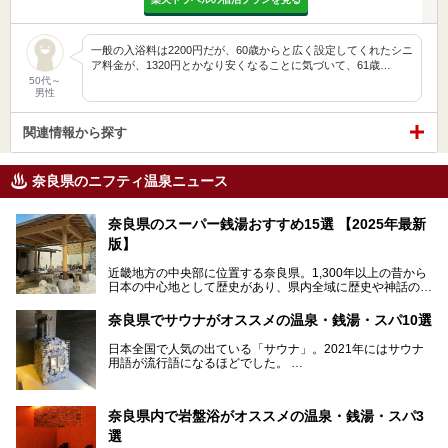
一般の入浴料は2200円だが、60歳からと広く設定してくれたシニ
ア料金が、1320円とかなり安くなることに気づいて、61歳…
50代～
男性
関連情報から探す
奈良県のニフティ温泉ニュース
奈良県のスーパー銭湯おすすめ15選 【2025年最新
版】
近畿地方の中央部に位置する奈良県。1,300年以上の昔から
日本の中心地として歴史があり、県内全域に歴史や神話の舞
台となったスポットが存在しています。県内だけで3つの世
界遺産があり、古代をそこかしこに感じられる地域です。
奈良県でサウナがオススメの温泉・銭湯・スパ10選
そんな奈良県のスーパー銭湯は、便利な街中にある施設か
ら、険しい山中にある秘湯までバラエティ豊か。ここでは、
日本全国で人気の出ている「サウナ」。2021年にはサウナ
奈良県で評判のスーパー銭湯をご紹介します。
用語が流行語になるほどでした。
そんなサウナ、関西・奈良県にも有名な温浴施設が多いんで
すよ。
奈良県内で岩盤浴がオススメの温泉・銭湯・スパ3
中心部に近いサウナや郊外にあるアウトドアフィンランド式
選
サウナなど種類も豊富です。