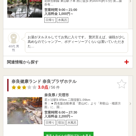
近鉄生駒線 東山駅下車 西に徒歩 約300ｍ(約５分) 第二阪
奈有…
営業時間 9:00～21:00
入浴料金 1,000円～
日帰り
水風呂
お湯がヌルヌルしててお気に入りです。 贅沢言えば、値段が少し
高めなのでシャンプー、ボディーソープくらいは置いていただき
た…
40代 男
性
関連情報から探す
奈良健康ランド 奈良プラザホテル
お気に入
りに追加
3.0点
/ 56 件
奈良県 / 天理市
尼ヶ辻駅9.95km
二階堂駅1.09km
車： ■ 西名阪自動車道「郡山IC」より「和歌山・橿原方
面」に、国…
営業時間 6:00～27:30
入浴料金 2,200円～
日帰り
宿泊
水風呂
楽天トラベルの宿泊プランを見る