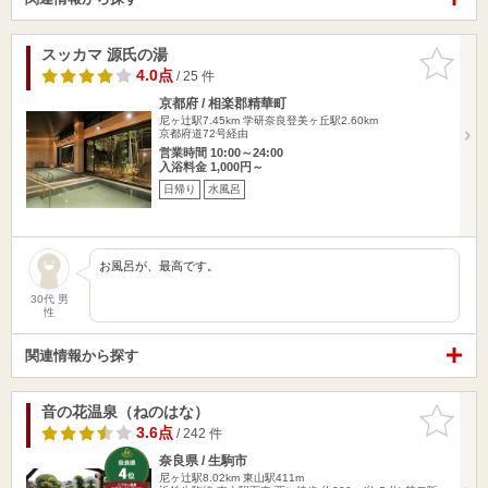
スッカマ 源氏の湯
お気に入
りに追加
4.0点
/ 25 件
京都府 / 相楽郡精華町
尼ヶ辻駅7.45km
学研奈良登美ヶ丘駅2.60km
京都府道72号経由
営業時間 10:00～24:00
入浴料金 1,000円～
日帰り
水風呂
お風呂が、最高です。
30代 男
性
関連情報から探す
音の花温泉（ねのはな）
お気に入
りに追加
3.6点
/ 242 件
奈良県 / 生駒市
尼ヶ辻駅8.02km
東山駅411m