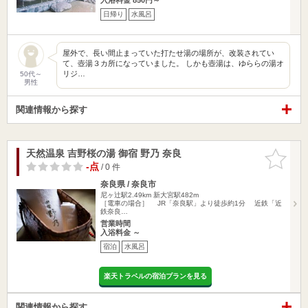
日帰り
水風呂
屋外で、長い間止まっていた打たせ湯の場所が、改装されてい
て、壺湯３カ所になっていました。 しかも壺湯は、ゆららの湯オ
リジ…
50代～
男性
関連情報から探す
天然温泉 吉野桜の湯 御宿 野乃 奈良
お気に入
りに追加
-点
/ 0 件
奈良県 / 奈良市
尼ヶ辻駅2.49km
新大宮駅482m
［電車の場合］ JR「奈良駅」より徒歩約1分 近鉄「近
鉄奈良…
営業時間
入浴料金 ～
宿泊
水風呂
楽天トラベルの宿泊プランを見る
関連情報から探す