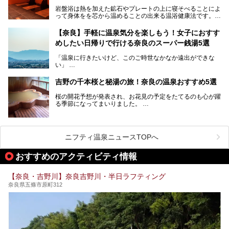
岩盤浴は熱を加えた鉱石やプレートの上に寝そべることによ
奈良県にあるサウナでリフレッシュしませんか？
って身体をを芯から温めることの出来る温浴健康法です。じ
んわりと身体の内部を温めて発汗を促すことでリラックス効
果だけではなく、代謝が高まり健康や美容にも良い影響が期
【奈良】手軽に温泉気分を楽しもう！女子におすす
待できます。今回はそんな岩盤浴にこだわった、奈良県内の
めしたい日帰りで行ける奈良のスーパー銭湯5選
オススメ温泉・銭湯・スパ3ヶ所を紹介させていただきま
す。
「温泉に行きたいけど、このご時世なかなか遠出ができな
い」
「たまには温泉にゆっくり浸かってリフレッシュしたい！」
そんな方も多いのではないでしょうか？
吉野の千本桜と秘湯の旅！奈良の温泉おすすめ5選
お宿に泊まって観光地を巡るような温泉旅行がしたいけど、
桜の開花予想が発表され、お花見の予定をたてるのも心が躍
まとまった時間が取れない時もありますよね。
る季節になってまいりました。
そんな時は、日帰りでサクッと楽しめるスーパー銭湯がおす
日本には桜の名所が数多くありますが、古くから和歌にも詠
すめ！
まれるくらい日本人の心を捉えて離さない名所中の名所があ
手軽でリーズナブルに温泉気分を楽しめるだけでなく、体の
ります。それは奈良県の吉野山。
芯までじんわり温まってリラックス効果も抜群。
ニフティ温泉ニュースTOPへ
シロヤマザクラを中心に200種約３万本の桜が咲き誇りま
今回は、奈良で行けるおすすめのスーパー銭湯を5つご紹介
す。また吉野山を含む「紀伊山地の霊場と参詣道」はユネス
おすすめのアクティビティ情報
したいと思います。
コの世界遺産に登録されており、修験道の霊場として荘厳な
雰囲気をたたえています。
【奈良・吉野川】奈良吉野川・半日ラフティング
開湯300年と歴史のある霊験あらたかな吉野の湯で、春を感
奈良県五條市原町312
じる湯治の旅はいかがでしょう。
今回は奈良県吉野のおすすめ温泉を紹介いたします！