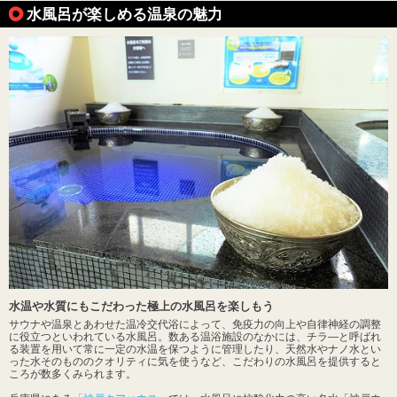
水風呂が楽しめる温泉の魅力
水温や水質にもこだわった極上の水風呂を楽しもう
サウナや温泉とあわせた温冷交代浴によって、免疫力の向上や自律神経の調整
に役立つといわれている水風呂。数ある温浴施設のなかには、チラ―と呼ばれ
る装置を用いて常に一定の水温を保つように管理したり、天然水やナノ水とい
った水そのもののクオリティに気を使うなど、こだわりの水風呂を提供すると
ころが数多くみられます。