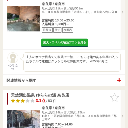
奈良県 / 奈良市
尼ヶ辻駅2.11km
新大宮駅551m
車： ■ 京奈和自動車道「木津IC」より、南方向へ約10分 ■
…
営業時間 13:00～23:00
入浴料金 1,080円～
日帰り
宿泊
水風呂
楽天トラベルの宿泊プランを見る
主人のサウナ目当てで家族で一泊。 こちらは趣のある年期の入っ
たホテルで建物はクラシカルな雰囲気です。 2022年6月に…
40代 女
性
関連情報から探す
天然湧出温泉 ゆららの湯 奈良店
お気に入
りに追加
3.1点
/ 83 件
奈良県 / 奈良市
尼ヶ辻駅2.14km
西ノ京駅1.75km
■ 車： ・西名阪自動車道「郡山IC」＆京奈和自動車道「郡
山南IC…
営業時間 7:00～24:00
入浴料金 850円～