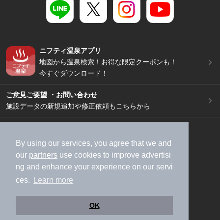
ニフティ温泉アプリ
地図から温泉検索！お得な限定クーポンも！
今すぐダウンロード！
ご意見ご要望 ・お問い合わせ
施設データの新規追加や修正依頼もこちらから
スマートフォン
/
PC
加盟店募集（資料請求）
広告出稿のご案内
By using our services, you agree that we and
our
partners
use cookies to improve advertisi
利用規約
ライフスタイルMEMBERS+規約
ng and enhance your experience on our servi
特定商取引法に基づく表記
ヘルプ
採用情報
ces.
Learn more
運営会社
個人情報保護ポリシー
©NIFTY Lifestyle Co., Ltd.
OK