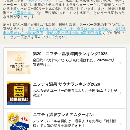
兵庫県にある
「神戸クアハウス」
では、水風呂に抗酸化力の高い名水「神戸ウ
ォーター」を使用。飲用のナチュラルミネラルウォーターとして販売もされて
いる上質な水が毎分50リットルの勢いで放流されています。また、神奈川県横
浜市の
「満天の湯」
では、爽快感のある「ミント水風呂」という一風変わった
水風呂が楽しめます。
尼ヶ辻駅の水風呂が楽しめる温泉、日帰り温泉、スーパー銭湯の中でも特に人
気があるのは、
ラ・ロイヤル・スパ＆サウナ（奈良ロイヤルホテル）
、
天然湧
出温泉 ゆららの湯 奈良店
、
天然温泉 吉野桜の湯 御宿 野乃 奈良
などの施設で
す。ぜひ一度は足を運んでみてください。
第20回ニフティ温泉年間ランキング2025
全国約2.2万件の中から頂点に選ばれた、2025年の人
気施設は…
ニフティ温泉 サウナランキング2026
おふろ好きユーザーの投票により、全国No.1サウナが
決定！
ニフティ温泉プレミアムクーポン
ノジマモバイル会員向け 通常よりもお得な「特別価
格」で人気の温泉を満喫できる！