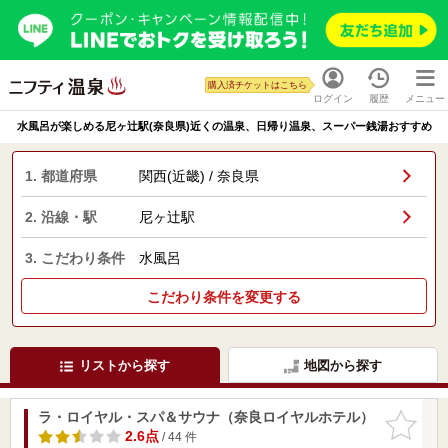
購入済チケットはこちら
ログイン
履歴
メニュー
水風呂が楽しめる尼ヶ辻駅(奈良県)近くの温泉、日帰り温泉、スーパー銭湯おすすめ
1. 都道府県
関西(近畿) / 奈良県
2. 沿線・駅
尼ヶ辻駅
3. こだわり条件
水風呂
こだわり条件を変更する
リストから探す
地図から探す
ラ・ロイヤル・スパ＆サウナ（奈良ロイヤルホテル）
お気に入
りに追加
2.6点
/ 44 件