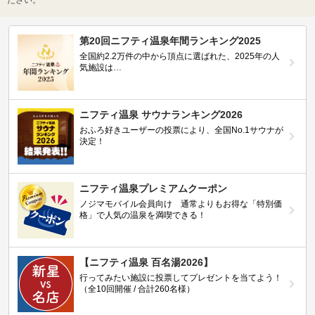
第20回ニフティ温泉年間ランキング2025
全国約2.2万件の中から頂点に選ばれた、2025年の人
気施設は…
ニフティ温泉 サウナランキング2026
おふろ好きユーザーの投票により、全国No.1サウナが
決定！
ニフティ温泉プレミアムクーポン
ノジマモバイル会員向け 通常よりもお得な「特別価
格」で人気の温泉を満喫できる！
【ニフティ温泉 百名湯2026】
行ってみたい施設に投票してプレゼントを当てよう！
（全10回開催 / 合計260名様）