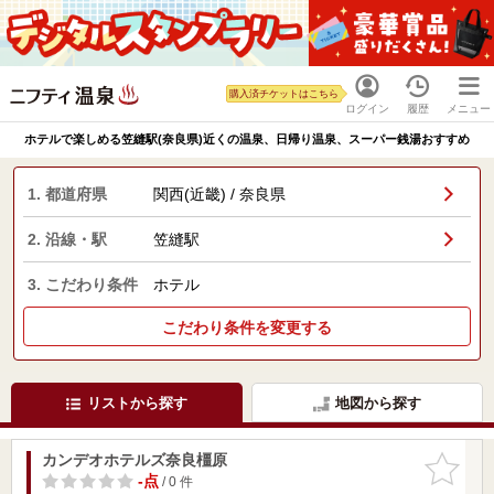
購入済チケットはこちら
ログイン
履歴
メニュー
ホテルで楽しめる笠縫駅(奈良県)近くの温泉、日帰り温泉、スーパー銭湯おすすめ
1. 都道府県
関西(近畿) / 奈良県
2. 沿線・駅
笠縫駅
3. こだわり条件
ホテル
こだわり条件を変更する
リストから探す
地図から探す
カンデオホテルズ奈良橿原
お気に入
りに追加
-点
/ 0 件