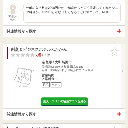
一般の入浴料は2200円だが、60歳からと広く設定してくれたシニ
ア料金が、1320円とかなり安くなることに気づいて、61歳…
50代～
男性
関連情報から探す
割烹＆ビジネスホテルふたかみ
お気に入
りに追加
-点
/ 0 件
奈良県 / 大和高田市
笠縫駅5.68km
大和高田駅381m
近鉄 大和高田駅より徒歩にて７～８分
営業時間
入浴料金 ～
宿泊
ホテル
楽天トラベルの宿泊プランを見る
関連情報から探す