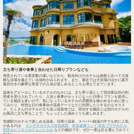
立ち寄り湯や食事と合わせた日帰りプランなども
用意されている客室数の違いなどから、観光向けのホテルは旅館と比べて大規
模な浴場を備えている傾向がみられます。また、最近では大浴場のほかに露天
風呂付きの豪華な客室での入浴が楽しめるところも増えてきています。
温泉をアピールしているホテルのなかには、立ち寄り湯として宿泊客以外の利
用者を受け入れていたり、入浴と食事がセットになった日帰りプランを提供し
ている施設も多いので、気になっているホテルの雰囲気を確かめるために使っ
てみたり、特別な日の食事会や温泉デートなどに利用したりするのもオスス
メ。たくさんのホテルが立ち並ぶ温泉地では、宿泊する施設とは別のホテルの
お風呂に立ち寄ることで、ちょっとした湯めぐりも楽しめます。
笠縫駅のホテルで楽しめる温泉、日帰り温泉、スーパー銭湯の中でも特に人気
があるのは、
カンデオホテルズ奈良橿原
、
奈良健康ランド 奈良プラザホテル
、
割烹＆ビジネスホテルふたかみ
などの施設です。ぜひ一度は足を運んでみてく
ださい。