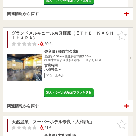
楽天トラベルの宿泊プランを見る
関連情報から探す
グランドメルキュール奈良橿原（旧ＴＨＥ ＫＡＳＨ
お気に入
ＩＨＡＲＡ）
りに追加
-点
/ 0 件
奈良県 / 橿原市久米町
笠縫駅6.30km
橿原神宮前駅103m
橿原神宮前より徒歩1分郡山ＩＣより40分
営業時間
入浴料金 ～
宿泊
ホテル
楽天トラベルの宿泊プランを見る
関連情報から探す
天然温泉 スーパーホテル奈良・大和郡山
お気に入
りに追加
-点
/ 1 件
奈良県 / 大和郡山市