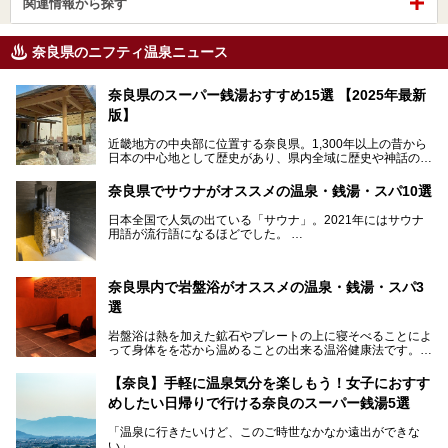
関連情報から探す
奈良県のニフティ温泉ニュース
奈良県のスーパー銭湯おすすめ15選 【2025年最新
版】
近畿地方の中央部に位置する奈良県。1,300年以上の昔から
日本の中心地として歴史があり、県内全域に歴史や神話の舞
台となったスポットが存在しています。県内だけで3つの世
界遺産があり、古代をそこかしこに感じられる地域です。
奈良県でサウナがオススメの温泉・銭湯・スパ10選
そんな奈良県のスーパー銭湯は、便利な街中にある施設か
ら、険しい山中にある秘湯までバラエティ豊か。ここでは、
日本全国で人気の出ている「サウナ」。2021年にはサウナ
奈良県で評判のスーパー銭湯をご紹介します。
用語が流行語になるほどでした。
そんなサウナ、関西・奈良県にも有名な温浴施設が多いんで
すよ。
奈良県内で岩盤浴がオススメの温泉・銭湯・スパ3
中心部に近いサウナや郊外にあるアウトドアフィンランド式
選
サウナなど種類も豊富です。
岩盤浴は熱を加えた鉱石やプレートの上に寝そべることによ
奈良県にあるサウナでリフレッシュしませんか？
って身体をを芯から温めることの出来る温浴健康法です。じ
んわりと身体の内部を温めて発汗を促すことでリラックス効
果だけではなく、代謝が高まり健康や美容にも良い影響が期
【奈良】手軽に温泉気分を楽しもう！女子におすす
待できます。今回はそんな岩盤浴にこだわった、奈良県内の
めしたい日帰りで行ける奈良のスーパー銭湯5選
オススメ温泉・銭湯・スパ3ヶ所を紹介させていただきま
す。
「温泉に行きたいけど、このご時世なかなか遠出ができな
い」