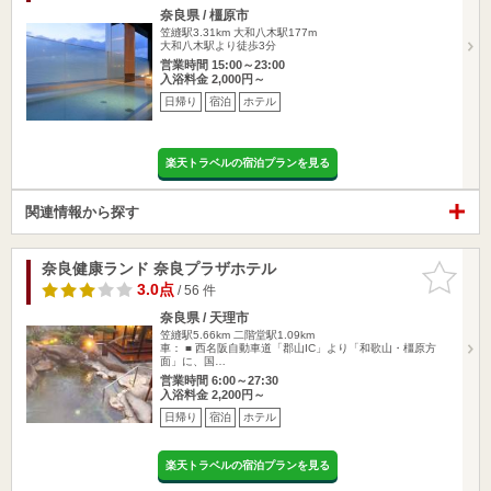
奈良県 / 橿原市
笠縫駅3.31km
大和八木駅177m
大和八木駅より徒歩3分
営業時間 15:00～23:00
入浴料金 2,000円～
日帰り
宿泊
ホテル
楽天トラベルの宿泊プランを見る
関連情報から探す
奈良健康ランド 奈良プラザホテル
お気に入
りに追加
3.0点
/ 56 件
奈良県 / 天理市
笠縫駅5.66km
二階堂駅1.09km
車： ■ 西名阪自動車道「郡山IC」より「和歌山・橿原方
面」に、国…
営業時間 6:00～27:30
入浴料金 2,200円～
日帰り
宿泊
ホテル
楽天トラベルの宿泊プランを見る