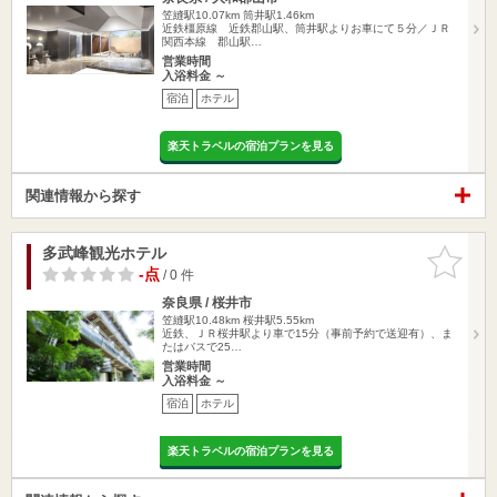
笠縫駅10.07km
筒井駅1.46km
近鉄橿原線 近鉄郡山駅、筒井駅よりお車にて５分／ＪＲ
関西本線 郡山駅…
営業時間
入浴料金 ～
宿泊
ホテル
楽天トラベルの宿泊プランを見る
関連情報から探す
多武峰観光ホテル
お気に入
りに追加
-点
/ 0 件
奈良県 / 桜井市
笠縫駅10.48km
桜井駅5.55km
近鉄、ＪＲ桜井駅より車で15分（事前予約で送迎有）、ま
たはバスで25…
営業時間
入浴料金 ～
宿泊
ホテル
楽天トラベルの宿泊プランを見る