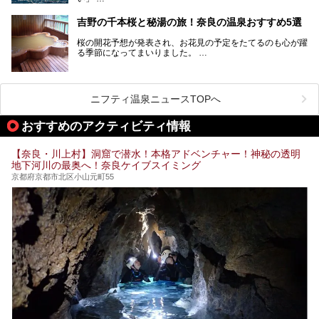
「たまには温泉にゆっくり浸かってリフレッシュしたい！」
そんな方も多いのではないでしょうか？
吉野の千本桜と秘湯の旅！奈良の温泉おすすめ5選
お宿に泊まって観光地を巡るような温泉旅行がしたいけど、
桜の開花予想が発表され、お花見の予定をたてるのも心が躍
まとまった時間が取れない時もありますよね。
る季節になってまいりました。
そんな時は、日帰りでサクッと楽しめるスーパー銭湯がおす
日本には桜の名所が数多くありますが、古くから和歌にも詠
すめ！
まれるくらい日本人の心を捉えて離さない名所中の名所があ
手軽でリーズナブルに温泉気分を楽しめるだけでなく、体の
ります。それは奈良県の吉野山。
芯までじんわり温まってリラックス効果も抜群。
ニフティ温泉ニュースTOPへ
シロヤマザクラを中心に200種約３万本の桜が咲き誇りま
今回は、奈良で行けるおすすめのスーパー銭湯を5つご紹介
す。また吉野山を含む「紀伊山地の霊場と参詣道」はユネス
おすすめのアクティビティ情報
したいと思います。
コの世界遺産に登録されており、修験道の霊場として荘厳な
雰囲気をたたえています。
【奈良・川上村】洞窟で潜水！本格アドベンチャー！神秘の透明
開湯300年と歴史のある霊験あらたかな吉野の湯で、春を感
地下河川の最奥へ！奈良ケイブスイミング
じる湯治の旅はいかがでしょう。
京都府京都市北区小山元町55
今回は奈良県吉野のおすすめ温泉を紹介いたします！