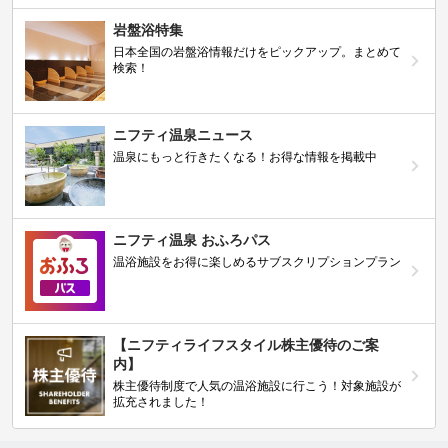
岩盤浴特集
日本全国の岩盤浴情報だけをピックアップ。まとめて
検索！
ニフティ温泉ニュース
温泉にもっと行きたくなる！お得な情報を掲載中
ニフティ温泉 おふろパス
温浴施設をお得に楽しめるサブスクリプションプラン
【ニフティライフスタイル株主優待のご案
内】
株主優待制度で人気の温浴施設に行こう！対象施設が
拡充されました！