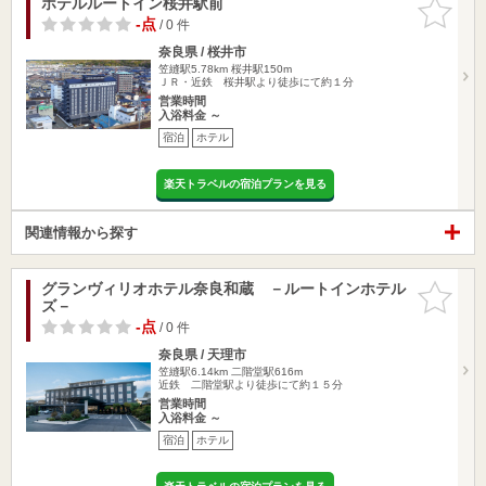
ホテルルートイン桜井駅前
お気に入
りに追加
-点
/ 0 件
奈良県 / 桜井市
笠縫駅5.78km
桜井駅150m
ＪＲ・近鉄 桜井駅より徒歩にて約１分
営業時間
入浴料金 ～
宿泊
ホテル
楽天トラベルの宿泊プランを見る
関連情報から探す
グランヴィリオホテル奈良和蔵 －ルートインホテル
お気に入
ズ－
りに追加
-点
/ 0 件
奈良県 / 天理市
笠縫駅6.14km
二階堂駅616m
近鉄 二階堂駅より徒歩にて約１５分
営業時間
入浴料金 ～
宿泊
ホテル