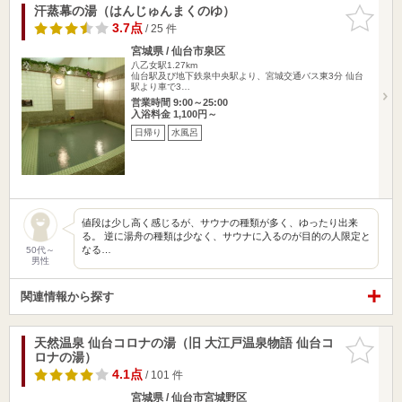
汗蒸幕の湯（はんじゅんまくのゆ）
お気に入
りに追加
3.7点
/ 25 件
宮城県 / 仙台市泉区
八乙女駅1.27km
仙台駅及び地下鉄泉中央駅より、宮城交通バス東3分 仙台
駅より車で3…
営業時間 9:00～25:00
入浴料金 1,100円～
日帰り
水風呂
値段は少し高く感じるが、サウナの種類が多く、ゆったり出来
る。 逆に湯舟の種類は少なく、サウナに入るのが目的の人限定と
なる…
50代～
男性
関連情報から探す
天然温泉 仙台コロナの湯（旧 大江戸温泉物語 仙台コ
お気に入
ロナの湯）
りに追加
4.1点
/ 101 件
宮城県 / 仙台市宮城野区