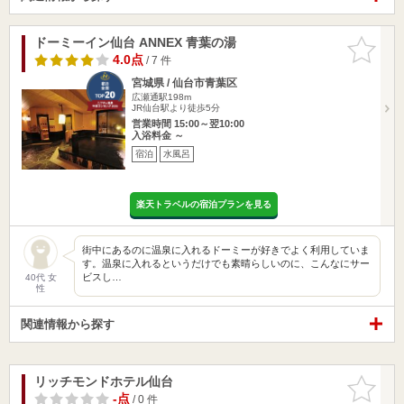
ドーミーイン仙台 ANNEX 青葉の湯
お気に入
りに追加
4.0点
/ 7 件
宮城県 / 仙台市青葉区
広瀬通駅198m
JR仙台駅より徒歩5分
営業時間 15:00～翌10:00
入浴料金 ～
宿泊
水風呂
楽天トラベルの宿泊プランを見る
街中にあるのに温泉に入れるドーミーが好きでよく利用していま
す。温泉に入れるというだけでも素晴らしいのに、こんなにサー
ビスし…
40代 女
性
関連情報から探す
リッチモンドホテル仙台
お気に入
りに追加
-点
/ 0 件