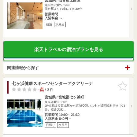
宮城県 / 仙台市太白区
陸前白沢駅5.59km
仙台駅よりお車にて約30分
営業時間
入浴料金 ～
宿泊
水風呂
楽天トラベルの宿泊プランを見る
関連情報から探す
七ヶ浜健康スポーツセンターアクアリーナ
お気に入
りに追加
-点
/ 0 件
宮城県 / 宮城郡七ヶ浜町
東塩釜駅3.83km
JR仙石線多賀城駅から宮城交通バス七ヶ浜国際村行きで23
分、総合文化…
営業時間 10:00～21:30
入浴料金 840円～
日帰り
水風呂