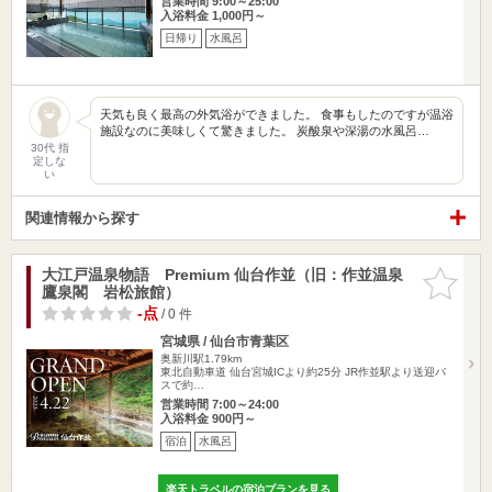
営業時間 9:00～25:00
入浴料金 1,000円～
日帰り
水風呂
天気も良く最高の外気浴ができました。 食事もしたのですが温浴
施設なのに美味しくて驚きました。 炭酸泉や深湯の水風呂…
30代 指
定しな
い
関連情報から探す
大江戸温泉物語 Premium 仙台作並（旧：作並温泉
お気に入
鷹泉閣 岩松旅館）
りに追加
-点
/ 0 件
宮城県 / 仙台市青葉区
奥新川駅1.79km
東北自動車道 仙台宮城ICより約25分 JR作並駅より送迎バ
スで約…
営業時間 7:00～24:00
入浴料金 900円～
宿泊
水風呂
楽天トラベルの宿泊プランを見る