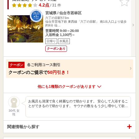
りに追加
4.2点
/ 31 件
宮城県 / 仙台市若林区
六丁の目駅573m
仙台市営地下鉄 東西線「六丁の目駅」 南1出入口より徒歩
約9分 仙…
営業時間 9:00～26:00
入浴料金 1,100円～
日帰り
水風呂
クーポンあり
各ご利用コース割引
クーポン
クーポンのご提示で
50円引き！
他にも1種類のクーポンがあります
お風呂も清潔で良く綺麗なので助かります。 安心して入浴するこ
とができるので助かります。 サウナの数をもう少し増やして欲…
30代 女
性
関連情報から探す