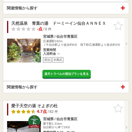
関連情報から探す
天然温泉 青葉の湯 ドーミーイン仙台ＡＮＮＥＸ
お気に入
りに追加
-点
/ 0 件
宮城県 / 仙台市青葉区
広瀬通駅192m
ＪＲ仙台駅より徒歩約6分 地下鉄広瀬通駅より徒歩約2分
営業時間
入浴料金 ～
宿泊
水風呂
楽天トラベルの宿泊プランを見る
関連情報から探す
愛子天空の湯 そよぎの杜
お気に入
りに追加
4.7点
/ 82 件
宮城県 / 仙台市青葉区
愛子駅1.31km
仙台駅から車で19分