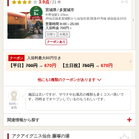
りに追加
3.9点
/ 21 件
宮城県 / 多賀城市
中野栄駅1.05km
JR仙石線多賀城駅から仙塩街道/国道45号線 経由徒歩20分
営業時間 8:00～25:00
入浴料金 700円～
日帰り
水風呂
クーポンあり
入浴料最大80円引き
クーポン
【平日】
700円
→
670円
【土日祝】
750円
→
670円
他にも1種類のクーポンがあります
施設は古いですが、サウナやお風呂の種類も多くコスパ良いで
す。25時までオープンしているのもうれしいです。
50代～
女性
関連情報から探す
アクアイグニス仙台 藤塚の湯
お気に入