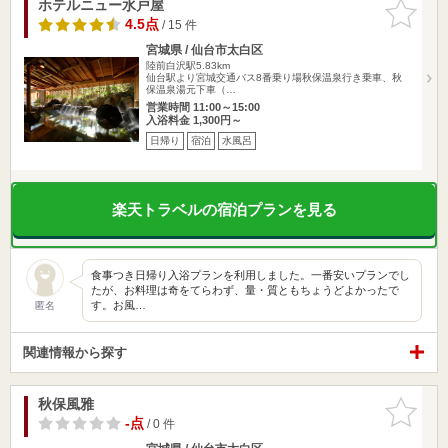
ホテルニュー水戸屋
お気に入
りに追加
4.5点
/ 15 件
宮城県 / 仙台市太白区
陸前白沢駅5.83km
仙台駅より宮城交通バス8番乗り場秋保温泉行き乗車、秋
保温泉湯元下車（…
営業時間 11:00～15:00
入浴料金 1,300円～
日帰り
宿泊
水風呂
楽天トラベルの宿泊プランを見る
食事つき日帰り入浴プランを利用しました。一番安いプランでし
たが、お料理は奇をてらわず、量・質ともちょうどよかったで
す。お風…
匿名
関連情報から探す
秋保風雅
お気に入
りに追加
-点
/ 0 件