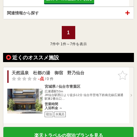
関連情報から探す
1
7
件中 1件～7件を表示
近くのオススメ施設
天然温泉 杜都の湯 御宿 野乃仙台
お気に入
りに追加
-点
/ 0 件
宮城県 / 仙台市青葉区
広瀬通駅53m
JR仙台駅西口より徒歩12分 仙台市営地下鉄南北線広瀬通
駅東2番出口…
営業時間
入浴料金 ～
宿泊
水風呂
楽天トラベルの宿泊プランを見る