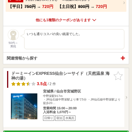
【平日】
750円
→
720円
【土日祝】
800円
→
720円
他にも1種類のクーポンがあります
いつも通りコスパの良い銭湯でした。
50代～
男性
関連情報から探す
ドーミーインEXPRESS仙台シーサイド（天然温泉 海
お気に入
神の湯）
りに追加
3.5点
/ 2 件
宮城県 / 仙台市宮城野区
中野栄駅917m
・JR仙石線中野栄駅より車で5分 ・JR仙石線中野栄駅より
徒歩20…
営業時間 15:00～20:00
入浴料金 1,070円～
日帰り
宿泊
水風呂