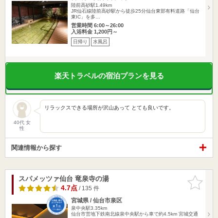
陸前高砂駅1.49km
JR仙石線陸前高砂駅から徒歩25分仙台東部有料道路「仙台
東IC」を多…
営業時間 6:00～26:00
入浴料金 1,200円～
日帰り
水風呂
楽天トラベルの宿泊プランを見る
リラックスできる場所が沢山あって とても良いです。
40代 女
性
関連情報から探す
スパメッツァ仙台 竜泉寺の湯
お気に入
りに追加
4.7点
/ 135 件
宮城県 / 仙台市泉区
泉中央駅3.35km
仙台市営地下鉄南北線泉中央駅から車で約4.5km 宮城交通