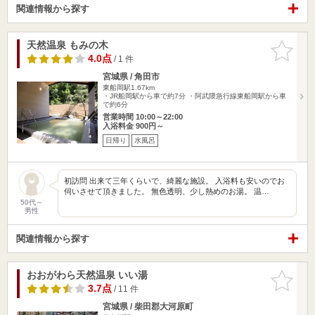
関連情報から探す
天然温泉 もみの木
お気に入
りに追加
4.0点
/ 1 件
宮城県 / 角田市
東船岡駅1.67km
・JR船岡駅から車で約7分 ・阿武隈急行線東船岡駅から車
で約6分
営業時間 10:00～22:00
入浴料金 900円～
日帰り
水風呂
初訪問 出来て三年くらいで、綺麗な施設。 入浴料も安いのでお
伺いさせて頂きました。 無色透明、少し熱めのお湯。 温…
50代～
男性
関連情報から探す
おおがわら天然温泉 いい湯
お気に入
りに追加
3.7点
/ 11 件
宮城県 / 柴田郡大河原町