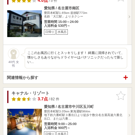
4.0点
/ 5 件
愛知県 / 名古屋市南区
豊田本町駅1.65km
道徳駅773m
名鉄「大江駅」よりタクシー
営業時間 15:00～24:00
入浴料金 530円～
日帰り
水風呂
ここのお風呂に行くとスッキリします！ 綺麗に清掃されていて、
懐かしさもありながらドライヤーはパナソニックだったらで新し
い…
40代 女
性
関連情報から探す
キャナル・リゾート
お気に入
りに追加
3.7点
/ 82 件
愛知県 / 名古屋市中川区玉川町
豊田本町駅3.05km
東海通駅964m
地下鉄六番町駅３番出口より徒歩十数分名古屋高速六番北
出口、または六番…
営業時間 9:00～25:00
入浴料金 900円～
日帰り
水風呂