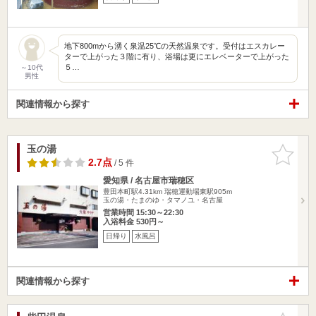
地下800mから湧く泉温25℃の天然温泉です。受付はエスカレー
ターで上がった３階に有り、浴場は更にエレベーターで上がった
５…
～10代
男性
関連情報から探す
玉の湯
お気に入
りに追加
2.7点
/ 5 件
愛知県 / 名古屋市瑞穂区
豊田本町駅4.31km
瑞穂運動場東駅905m
玉の湯・たまのゆ・タマノユ・名古屋
営業時間 15:30～22:30
入浴料金 530円～
日帰り
水風呂
関連情報から探す