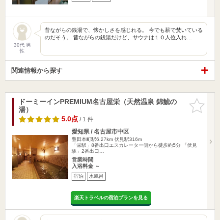
昔ながらの銭湯で、懐かしさを感じれる。 今でも薪で焚いている
のだそう。 昔ながらの銭湯だけど、サウナは１０人位入れ…
30代 男
性
関連情報から探す
ドーミーインPREMIUM名古屋栄（天然温泉 錦鯱の
お気に入
湯）
りに追加
5.0点
/ 1 件
愛知県 / 名古屋市中区
豊田本町駅6.27km
伏見駅316m
「栄駅」8番出口エスカレーター側から徒歩約5分 「伏見
駅」2番出口…
営業時間
入浴料金 ～
宿泊
水風呂
楽天トラベルの宿泊プランを見る