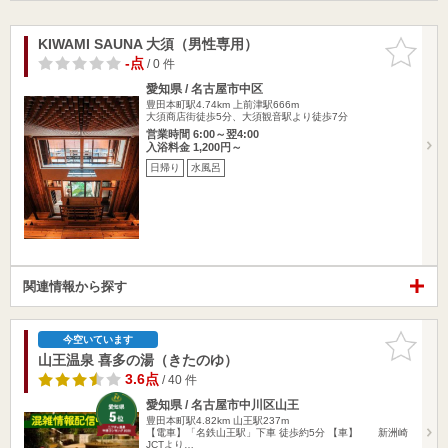
KIWAMI SAUNA 大須（男性専用）
お気に入
りに追加
-点
/ 0 件
愛知県 / 名古屋市中区
豊田本町駅4.74km
上前津駅666m
大須商店街徒歩5分、大須観音駅より徒歩7分
営業時間 6:00～翌4:00
入浴料金 1,200円～
日帰り
水風呂
関連情報から探す
お気に入
今空いています
りに追加
山王温泉 喜多の湯（きたのゆ）
3.6点
/ 40 件
愛知県 / 名古屋市中川区山王
豊田本町駅4.82km
山王駅237m
【電車】「名鉄山王駅」下車 徒歩約5分 【車】 新洲崎
JCTより…