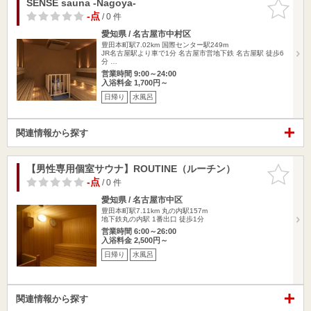
SENSE sauna -Nagoya-
お気に入
りに追加
-点
/ 0 件
愛知県 / 名古屋市中村区
豊田本町駅7.02km
国際センター駅249m
JR名古屋駅より車で1分 名古屋市営地下鉄 名古屋駅 徒歩6
分 …
営業時間 9:00～24:00
入浴料金 1,700円～
日帰り
水風呂
関連情報から探す
【男性専用個室サウナ】ROUTINE（ルーチン）
お気に入
りに追加
-点
/ 0 件
愛知県 / 名古屋市中区
豊田本町駅7.11km
丸の内駅157m
地下鉄丸の内駅 1番出口 徒歩1分
営業時間 6:00～26:00
入浴料金 2,500円～
日帰り
水風呂
関連情報から探す