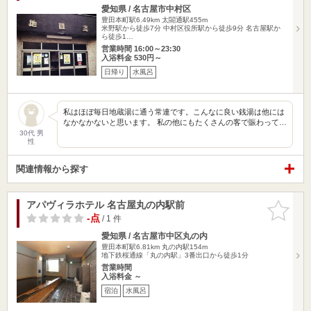
愛知県 / 名古屋市中村区
豊田本町駅6.49km
太閤通駅455m
米野駅から徒歩7分 中村区役所駅から徒歩9分 名古屋駅か
ら徒歩1…
営業時間 16:00～23:30
入浴料金 530円～
日帰り
水風呂
私はほぼ毎日地蔵湯に通う常連です。こんなに良い銭湯は他には
なかなかないと思います。 私の他にもたくさんの客で賑わって…
30代 男
性
関連情報から探す
アパヴィラホテル 名古屋丸の内駅前
お気に入
りに追加
-点
/ 1 件
愛知県 / 名古屋市中区丸の内
豊田本町駅6.81km
丸の内駅154m
地下鉄桜通線「丸の内駅」3番出口から徒歩1分
営業時間
入浴料金 ～
宿泊
水風呂