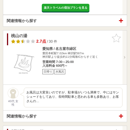
楽天トラベルの宿泊プランを見る
関連情報から探す
桃山の湯
お気に入
りに追加
2.7点
/ 30 件
愛知県 / 名古屋市緑区
豊田本町駅7.02km
神沢駅567m
神沢駅より徒歩約11分鳴海ICからすぐ近く
営業時間 7:30～25:00
入浴料金 600円～
日帰り
水風呂
お風呂は大変良いのですが、駐車場がいつも満車で、中にはサン
シェードをしてあり、長時間駐車と思われる車も多数あり、お客
さんの…
40代 女
性
関連情報から探す