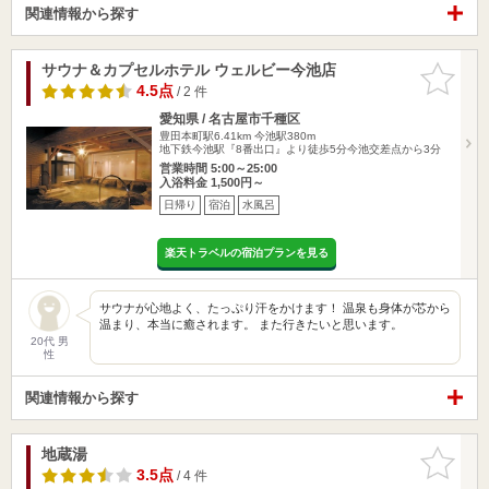
関連情報から探す
サウナ＆カプセルホテル ウェルビー今池店
お気に入
りに追加
4.5点
/ 2 件
愛知県 / 名古屋市千種区
豊田本町駅6.41km
今池駅380m
地下鉄今池駅『8番出口』より徒歩5分今池交差点から3分
営業時間 5:00～25:00
入浴料金 1,500円～
日帰り
宿泊
水風呂
楽天トラベルの宿泊プランを見る
サウナが心地よく、たっぷり汗をかけます！ 温泉も身体が芯から
温まり、本当に癒されます。 また行きたいと思います。
20代 男
性
関連情報から探す
地蔵湯
お気に入
りに追加
3.5点
/ 4 件