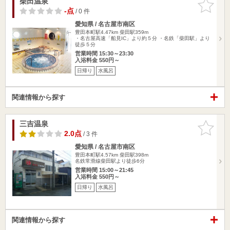
柴田温泉
お気に入
りに追加
-点
/ 0 件
愛知県 / 名古屋市南区
豊田本町駅4.47km
柴田駅359m
・名古屋高速「船見IC」より約５分 ・名鉄「柴田駅」より
徒歩５分
営業時間 15:30～23:30
入浴料金 550円～
日帰り
水風呂
関連情報から探す
三吉温泉
お気に入
りに追加
2.0点
/ 3 件
愛知県 / 名古屋市南区
豊田本町駅4.57km
柴田駅398m
名鉄常滑線柴田駅より徒歩6分
営業時間 15:00～21:45
入浴料金 550円～
日帰り
水風呂
関連情報から探す