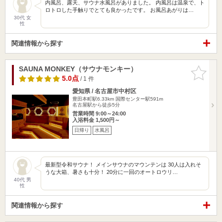
内風呂、露天、サウナ水風呂がありました。 内風呂は温泉で、ト
ロトロした手触りでとても良かったです。 お風呂あがりは…
30代 女
性
関連情報から探す
SAUNA MONKEY（サウナモンキー）
お気に入
りに追加
5.0点
/ 1 件
愛知県 / 名古屋市中村区
豊田本町駅6.33km
国際センター駅591m
名古屋駅から徒歩5分
営業時間 9:00～24:00
入浴料金 1,500円～
日帰り
水風呂
最新型令和サウナ！ メインサウナのマウンテンは 30人は入れそ
うな大箱、暑さも十分！ 20分に一回のオートロウリ…
40代 男
性
関連情報から探す