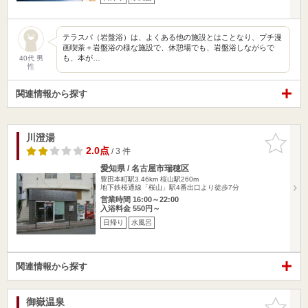
テラスパ（岩盤浴）は、よくある他の施設とはことなり、プチ漫
画喫茶＋岩盤浴の様な施設で、休憩場でも、岩盤浴しながらで
も、本が…
40代 男
性
関連情報から探す
川澄湯
お気に入
りに追加
2.0点
/ 3 件
愛知県 / 名古屋市瑞穂区
豊田本町駅3.46km
桜山駅260m
地下鉄桜通線「桜山」駅4番出口より徒歩7分
営業時間 16:00～22:00
入浴料金 550円～
日帰り
水風呂
関連情報から探す
御嶽温泉
お気に入