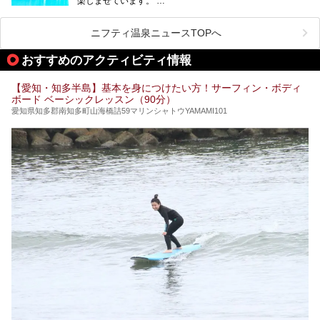
楽しませています。
その中でも今回は「キャナル・リゾート」について、温泉ソ
ムリエの目線で紹介していきます！
ニフティ温泉ニュースTOPへ
名古屋市内にはスーパー銭湯や日帰り温泉が多く、「どこに
行こうかな？」と悩んでしまう方も多いと思います。
おすすめのアクティビティ情報
ぜひこの記事を参考にして「キャナル・リゾート」に出かけ
てみるのはいかがでしょうか？
【愛知・知多半島】基本を身につけたい方！サーフィン・ボディ
ボード ベーシックレッスン（90分）
愛知県知多郡南知多町山海橋詰59マリンシャトウYAMAMI101