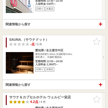
営業時間 13:30～22:30
入浴料金 530円～
日帰り
水風呂
関連情報から探す
SAUNA.（サウナドット）
お気に入
りに追加
-点
/ 0 件
愛知県 / 名古屋市中区
豊田本町駅5.80km
矢場町駅549m
本町通り、呉服町通経由
営業時間 12:00～24:00
入浴料金 2,380円～
日帰り
水風呂
関連情報から探す
サウナ＆カプセルホテル ウェルビー栄店
お気に入
りに追加
4.2点
/ 4 件
愛知県 / 名古屋市中区