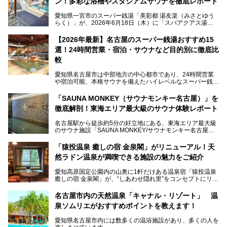
ン！多彩な浴槽やスタジアムサウナを徹底レポート
愛知県一宮市のスーパー銭湯「美彩都 湯友楽（みさとゆう
らく）」が、2026年6月18日（木）に「スパアクアス湯友
楽」としてリニューアルオープン！
【2026年最新】名古屋のスーパー銭湯おすすめ15
この地で30年にわたり愛され続けてきた施設だからこそ、
選！24時間営業・宿泊・サウナなど目的別に徹底比
地元住民をはじめオープンを待ちわびている人も多いのでは
ないでしょうか。
較
老朽化した設備の補修を機に、2年前からじっくり構想を練
ってきたというだけあって、館内の充実度は想像以上。
愛知県名古屋市は中部地方の中心都市であり、24時間営業
以前の4倍に拡張したという露天エリアや10の浴槽、40人収
や宿泊可能、本格サウナを備えたハイレベルなスーパー銭湯
容の巨大なスタジアムサウナに、岩盤浴やリラクゼーション
が密集する激戦区です。
までまるごと楽しめる施設に生まれ変わりました。
「SAUNA MONKEY（サウナモンキー名古屋）」を
そのため、「日々の仕事の疲れを心身ともにリセットした
今回は、全面リニューアルして新しくなった「スパアクアス
徹底解剖！東海エリア最大級のサウナ体験レポート
い」「休日に時間を忘れて1日中ダラダラ過ごしたい」「コ
湯友楽」に一足早くお邪魔して取材してきました！
スパ良く非日常の極上体験を味わいたい」人向けの施設が多
名古屋駅から徒歩約5分の好立地にある、東海エリア最大級
くある点が魅力です！
のサウナ施設「SAUNA MONKEY/サウナモンキー名古屋」
をご存じですか？
今回は、名古屋市でおすすめのスーパー銭湯を紹介します。
「名古屋駅周辺ってサウナが少ないよね」という声をよく耳
お好みの温泉施設を見つけて楽しんでくださいね。
「猿投温泉 癒しの宿 金泉閣」がリニューアル！天
にするだけあり、アクセスの良さにも胸が高鳴ります。
然ラドン温泉が満喫できる施設の魅力をご紹介
今回は普段は男性専用となっているパブリックサウナが、女
性専用で公開される『レディースデー』が開催されたので、
愛知高原国定公園内の山奥に1軒だけある温泉宿「猿投温泉
さっそく取材してきました！
癒しの宿 金泉閣」が、“しあわせ隠れ里”をコンセプトにリニ
ューアルオープンします。
名古屋市内の天然温泉「キャナル・リゾート」 温
天然ラドン温泉が堪能できるお風呂や、新設・改装された客
泉ソムリエがおすすめポイントを教えます！
室、地元の食材と温泉水で作られたお料理……。
新しくなった「猿投温泉 癒しの宿 金泉閣」の魅力を丸ごと
愛知県名古屋市内には数多くの温浴施設があり、多くの人を
ご紹介します。