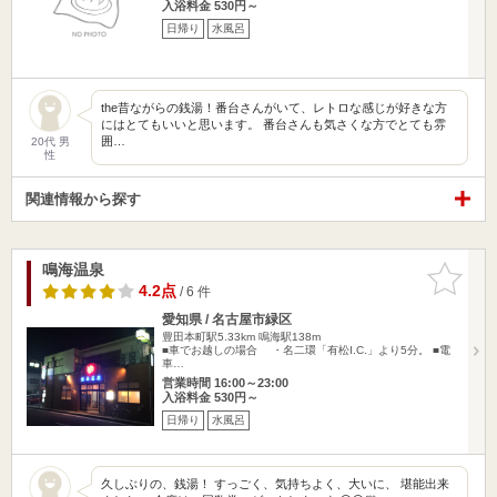
入浴料金 530円～
日帰り
水風呂
the昔ながらの銭湯！番台さんがいて、レトロな感じが好きな方
にはとてもいいと思います。 番台さんも気さくな方でとても雰
囲…
20代 男
性
関連情報から探す
鳴海温泉
お気に入
りに追加
4.2点
/ 6 件
愛知県 / 名古屋市緑区
豊田本町駅5.33km
鳴海駅138m
■車でお越しの場合 ・名二環「有松I.C.」より5分。 ■電
車…
営業時間 16:00～23:00
入浴料金 530円～
日帰り
水風呂
久しぶりの、銭湯！ すっごく、気持ちよく、大いに、 堪能出来