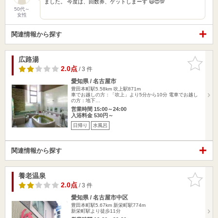
ました。 今度は、回数券、ゲットしまーす 😃😍💯
50代～
女性
関連情報から探す
広路湯
お気に入
りに追加
2.0点
/ 3 件
愛知県 / 名古屋市
豊田本町駅5.58km
吹上駅871m
車でお越しの方：「吹上」より5分から10分 電車でお越し
の方：地下…
営業時間 15:00～24:00
入浴料金 530円～
日帰り
水風呂
関連情報から探す
養老温泉
お気に入
りに追加
2.0点
/ 3 件
愛知県 / 名古屋市中区
豊田本町駅5.67km
新栄町駅774m
新栄町駅より徒歩11分