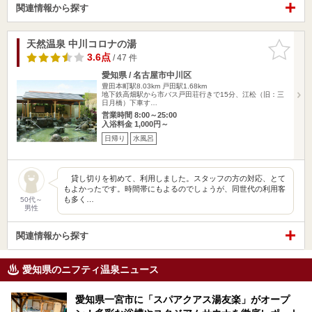
関連情報から探す
天然温泉 中川コロナの湯
お気に入
りに追加
3.6点
/ 47 件
愛知県 / 名古屋市中川区
豊田本町駅8.03km
戸田駅1.68km
地下鉄高畑駅から市バス戸田荘行きで15分、江松（旧：三
日月橋）下車す…
営業時間 8:00～25:00
入浴料金 1,000円～
日帰り
水風呂
貸し切りを初めて、利用しました。スタッフの方の対応、とて
もよかったです。時間帯にもよるのでしょうが、同世代の利用客
も多く…
50代～
男性
関連情報から探す
愛知県のニフティ温泉ニュース
愛知県一宮市に「スパアクアス湯友楽」がオープ