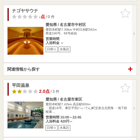
ナゴヤサウナ
お気に入
りに追加
-点
/ 0 件
愛知県 / 名古屋市中村区
豊田本町駅7.39km
中村日赤駅562m
県道190号、68号経由
営業時間
入浴料金 ～
日帰り
水風呂
関連情報から探す
平田温泉
お気に入
りに追加
2.0点
/ 3 件
愛知県 / 名古屋市東区
豊田本町駅7.42km
高岳駅800m
・国道19号、東区平田(へいでん)町交差点北西角 ・地下鉄
桜通…
営業時間 15:00～22:45
入浴料金 420円～
日帰り
水風呂