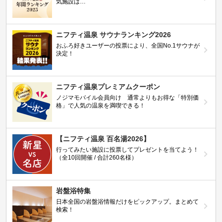
気施設は…
ニフティ温泉 サウナランキング2026
おふろ好きユーザーの投票により、全国No.1サウナが
決定！
ニフティ温泉プレミアムクーポン
ノジマモバイル会員向け 通常よりもお得な「特別価
格」で人気の温泉を満喫できる！
【ニフティ温泉 百名湯2026】
行ってみたい施設に投票してプレゼントを当てよう！
（全10回開催 / 合計260名様）
岩盤浴特集
日本全国の岩盤浴情報だけをピックアップ。まとめて
検索！