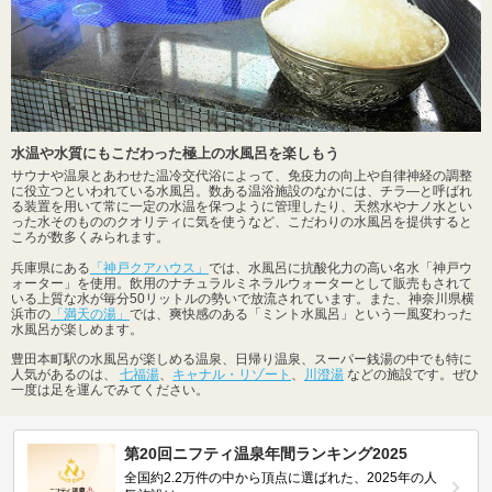
水温や水質にもこだわった極上の水風呂を楽しもう
サウナや温泉とあわせた温冷交代浴によって、免疫力の向上や自律神経の調整
に役立つといわれている水風呂。数ある温浴施設のなかには、チラ―と呼ばれ
る装置を用いて常に一定の水温を保つように管理したり、天然水やナノ水とい
った水そのもののクオリティに気を使うなど、こだわりの水風呂を提供すると
ころが数多くみられます。
兵庫県にある
「神戸クアハウス」
では、水風呂に抗酸化力の高い名水「神戸ウ
ォーター」を使用。飲用のナチュラルミネラルウォーターとして販売もされて
いる上質な水が毎分50リットルの勢いで放流されています。また、神奈川県横
浜市の
「満天の湯」
では、爽快感のある「ミント水風呂」という一風変わった
水風呂が楽しめます。
豊田本町駅の水風呂が楽しめる温泉、日帰り温泉、スーパー銭湯の中でも特に
人気があるのは、
七福湯
、
キャナル・リゾート
、
川澄湯
などの施設です。ぜひ
一度は足を運んでみてください。
第20回ニフティ温泉年間ランキング2025
全国約2.2万件の中から頂点に選ばれた、2025年の人