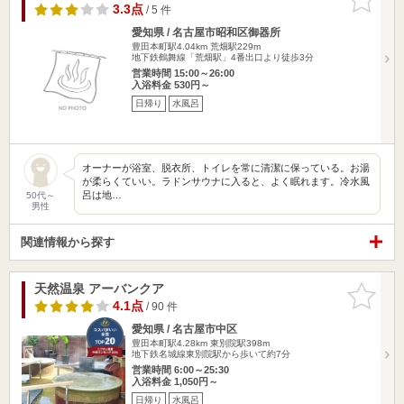
りに追加
3.3点
/ 5 件
愛知県 / 名古屋市昭和区御器所
豊田本町駅4.04km
荒畑駅229m
地下鉄鶴舞線「荒畑駅」4番出口より徒歩3分
営業時間 15:00～26:00
入浴料金 530円～
日帰り
水風呂
オーナーが浴室、脱衣所、トイレを常に清潔に保っている。お湯
が柔らくていい。ラドンサウナに入ると、よく眠れます。冷水風
呂は地…
50代～
男性
関連情報から探す
天然温泉 アーバンクア
お気に入
りに追加
4.1点
/ 90 件
愛知県 / 名古屋市中区
豊田本町駅4.28km
東別院駅398m
地下鉄名城線東別院駅から歩いて約7分
営業時間 6:00～25:30
入浴料金 1,050円～
日帰り
水風呂