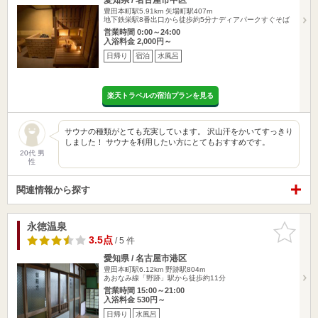
豊田本町駅5.91km
矢場町駅407m
地下鉄栄駅8番出口から徒歩約5分ナディアパークすぐそば
営業時間 0:00～24:00
入浴料金 2,000円～
日帰り
宿泊
水風呂
楽天トラベルの宿泊プランを見る
サウナの種類がとても充実しています。 沢山汗をかいてすっきり
しました！ サウナを利用したい方にとてもおすすめです。
20代 男
性
関連情報から探す
永徳温泉
お気に入
りに追加
3.5点
/ 5 件
愛知県 / 名古屋市港区
豊田本町駅6.12km
野跡駅804m
あおなみ線「野跡」駅から徒歩約11分
営業時間 15:00～21:00
入浴料金 530円～
日帰り
水風呂