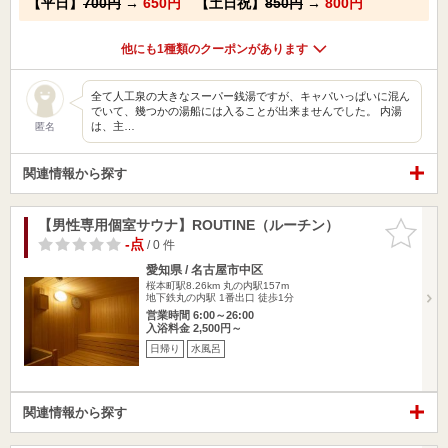
【平日】
700円
→
650円
【土日祝】
850円
→
800円
他にも1種類のクーポンがあります
全て人工泉の大きなスーパー銭湯ですが、キャパいっぱいに混ん
でいて、幾つかの湯船には入ることが出来ませんでした。 内湯
は、主…
匿名
関連情報から探す
【男性専用個室サウナ】ROUTINE（ルーチン）
お気に入
りに追加
-点
/ 0 件
愛知県 / 名古屋市中区
桜本町駅8.26km
丸の内駅157m
地下鉄丸の内駅 1番出口 徒歩1分
営業時間 6:00～26:00
入浴料金 2,500円～
日帰り
水風呂
関連情報から探す