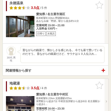
永徳温泉
お気に入
りに追加
3.5点
/ 5 件
愛知県 / 名古屋市港区
桜本町駅8.02km
野跡駅804m
あおなみ線「野跡」駅から徒歩約11分
営業時間 15:00～21:00
入浴料金 530円～
日帰り
水風呂
昔ながらの銭湯で、懐かしさを感じれる。 今でも薪で焚いている
のだそう。 昔ながらの銭湯だけど、サウナは１０人位入れ…
30代 男
性
関連情報から探す
地蔵湯
お気に入
りに追加
3.5点
/ 4 件
愛知県 / 名古屋市中村区
桜本町駅8.22km
太閤通駅455m
米野駅から徒歩7分 中村区役所駅から徒歩9分 名古屋駅か
ら徒歩1…
営業時間 16:00～23:30