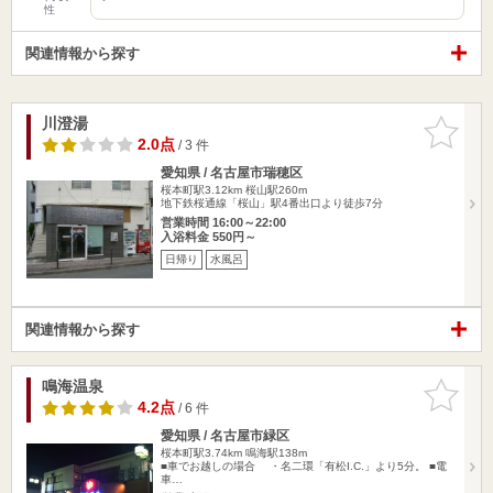
性
関連情報から探す
川澄湯
お気に入
りに追加
2.0点
/ 3 件
愛知県 / 名古屋市瑞穂区
桜本町駅3.12km
桜山駅260m
地下鉄桜通線「桜山」駅4番出口より徒歩7分
営業時間 16:00～22:00
入浴料金 550円～
日帰り
水風呂
関連情報から探す
鳴海温泉
お気に入
りに追加
4.2点
/ 6 件
愛知県 / 名古屋市緑区
桜本町駅3.74km
鳴海駅138m
■車でお越しの場合 ・名二環「有松I.C.」より5分。 ■電
車…