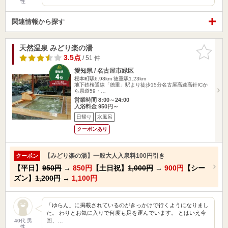
性
関連情報から探す
天然温泉 みどり楽の湯
お気に入
りに追加
3.5点
/ 51 件
愛知県 / 名古屋市緑区
桜本町駅6.98km
徳重駅1.23km
地下鉄桜通線「徳重」駅より徒歩15分名古屋高速高針ICか
ら県道59・…
営業時間 8:00～24:00
入浴料金 950円～
日帰り
水風呂
クーポンあり
【みどり楽の湯】一般大人入泉料100円引き
クーポン
【平日】
950円
→
850円
【土日祝】
1,000円
→
900円
【シー
ズン】
1,200円
→
1,100円
「ゆらん」に掲載されているのがきっかけで行くようになりまし
た。 わりとお気に入りで何度も足を運んでいます。 とはいえ今
回、…
40代 男
性