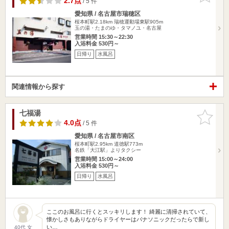
2.7点
/ 5 件
愛知県 / 名古屋市瑞穂区
桜本町駅2.18km
瑞穂運動場東駅905m
玉の湯・たまのゆ・タマノユ・名古屋
営業時間 15:30～22:30
入浴料金 530円～
日帰り
水風呂
関連情報から探す
七福湯
お気に入
りに追加
4.0点
/ 5 件
愛知県 / 名古屋市南区
桜本町駅2.95km
道徳駅773m
名鉄「大江駅」よりタクシー
営業時間 15:00～24:00
入浴料金 530円～
日帰り
水風呂
ここのお風呂に行くとスッキリします！ 綺麗に清掃されていて、
懐かしさもありながらドライヤーはパナソニックだったらで新し
い…
40代 女