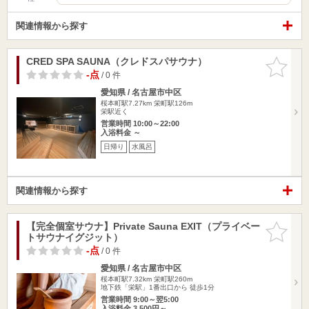
関連情報から探す
CRED SPA SAUNA（クレドスパサウナ）
お気に入
りに追加
-点
/ 0 件
愛知県 / 名古屋市中区
桜本町駅7.27km
栄町駅126m
栄駅近く
営業時間 10:00～22:00
入浴料金 ～
日帰り
水風呂
関連情報から探す
【完全個室サウナ】Private Sauna EXIT（プライベー
お気に入
トサウナイグジット）
りに追加
-点
/ 0 件
愛知県 / 名古屋市中区
桜本町駅7.32km
栄町駅260m
地下鉄「栄駅」1番出口から 徒歩1分
営業時間 9:00～翌5:00
入浴料金 3,500円～