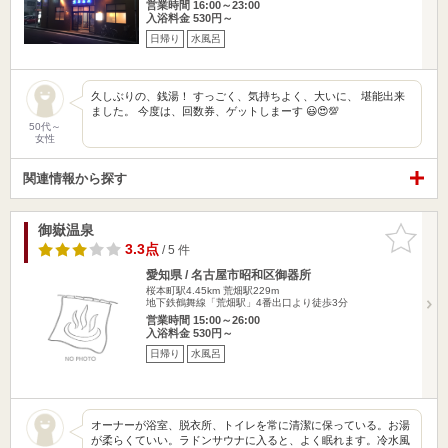
営業時間 16:00～23:00
入浴料金 530円～
日帰り
水風呂
久しぶりの、銭湯！ すっごく、気持ちよく、大いに、 堪能出来
ました。 今度は、回数券、ゲットしまーす 😃😍💯
50代～
女性
関連情報から探す
御嶽温泉
お気に入
りに追加
3.3点
/ 5 件
愛知県 / 名古屋市昭和区御器所
桜本町駅4.45km
荒畑駅229m
地下鉄鶴舞線「荒畑駅」4番出口より徒歩3分
営業時間 15:00～26:00
入浴料金 530円～
日帰り
水風呂
オーナーが浴室、脱衣所、トイレを常に清潔に保っている。お湯
が柔らくていい。ラドンサウナに入ると、よく眠れます。冷水風