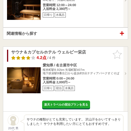
営業時間 12:00～24:00
入浴料金 2,380円～
日帰り
水風呂
関連情報から探す
サウナ＆カプセルホテル ウェルビー栄店
お気に入
りに追加
4.2点
/ 4 件
愛知県 / 名古屋市中区
桜本町駅6.92km
矢場町駅407m
地下鉄栄駅8番出口から徒歩約5分ナディアパークすぐそば
営業時間 0:00～24:00
入浴料金 2,000円～
日帰り
宿泊
水風呂
楽天トラベルの宿泊プランを見る
サウナの種類がとても充実しています。 沢山汗をかいてすっきり
しました！ サウナを利用したい方にとてもおすすめです。
20代 男