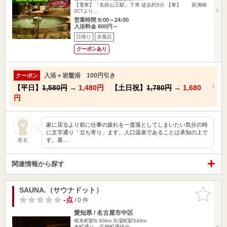
【電車】「名鉄山王駅」下車 徒歩約5分 【車】 新洲崎
JCTより…
営業時間 9:00～24:00
入浴料金 800円～
日帰り
水風呂
クーポンあり
入浴＋岩盤浴 100円引き
クーポン
【平日】
1,580円
→
1,480円
【土日祝】
1,780円
→
1,680
円
家に戻るより前に仕事の疲れを一度落としてしまいたい気分の時
に文字通り「立ち寄り」ます。人口温泉であることは承知の上で
す。基…
匿名
関連情報から探す
SAUNA.（サウナドット）
お気に入
りに追加
-点
/ 0 件
愛知県 / 名古屋市中区
桜本町駅6.90km
矢場町駅549m
本町通り、呉服町通経由