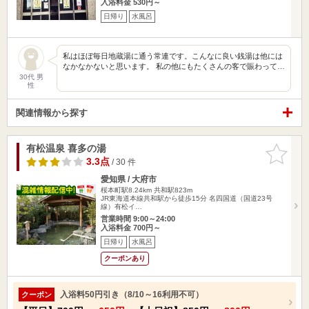
入浴料金 530円～
日帰り
水風呂
私はほぼ毎日地蔵湯に通う常連です。こんなに良い銭湯は他には
なかなかないと思います。 私の他にもたくさんの客で賑わって…
30代 男
性
関連情報から探す
有松温泉 喜多の湯
お気に入
りに追加
3.3点
/ 30 件
愛知県 / 大府市
桜本町駅8.24km
共和駅823m
JR東海道本線共和駅から徒歩15分 名四国道（国道23号
線）有松イ…
営業時間 9:00～24:00
入浴料金 700円～
日帰り
水風呂
クーポンあり
入浴料50円引き（8/10～16利用不可）
クーポン