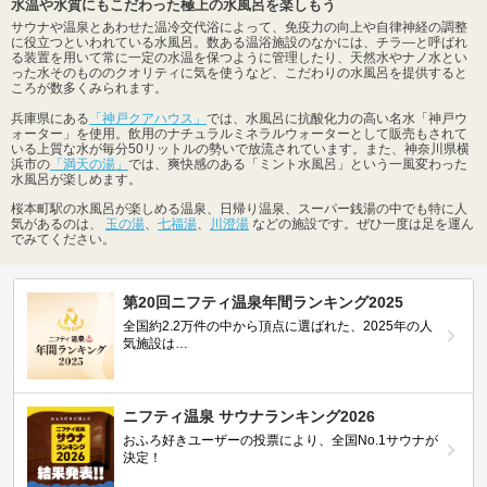
水温や水質にもこだわった極上の水風呂を楽しもう
サウナや温泉とあわせた温冷交代浴によって、免疫力の向上や自律神経の調整
に役立つといわれている水風呂。数ある温浴施設のなかには、チラ―と呼ばれ
る装置を用いて常に一定の水温を保つように管理したり、天然水やナノ水とい
った水そのもののクオリティに気を使うなど、こだわりの水風呂を提供すると
ころが数多くみられます。
兵庫県にある
「神戸クアハウス」
では、水風呂に抗酸化力の高い名水「神戸ウ
ォーター」を使用。飲用のナチュラルミネラルウォーターとして販売もされて
いる上質な水が毎分50リットルの勢いで放流されています。また、神奈川県横
浜市の
「満天の湯」
では、爽快感のある「ミント水風呂」という一風変わった
水風呂が楽しめます。
桜本町駅の水風呂が楽しめる温泉、日帰り温泉、スーパー銭湯の中でも特に人
気があるのは、
玉の湯
、
七福湯
、
川澄湯
などの施設です。ぜひ一度は足を運ん
でみてください。
第20回ニフティ温泉年間ランキング2025
全国約2.2万件の中から頂点に選ばれた、2025年の人
気施設は…
ニフティ温泉 サウナランキング2026
おふろ好きユーザーの投票により、全国No.1サウナが
決定！