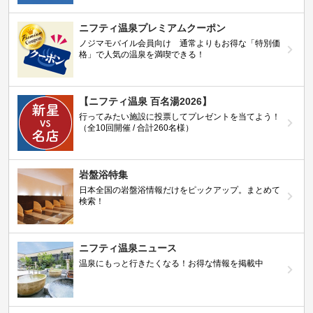
ニフティ温泉プレミアムクーポン
ノジマモバイル会員向け 通常よりもお得な「特別価
格」で人気の温泉を満喫できる！
【ニフティ温泉 百名湯2026】
行ってみたい施設に投票してプレゼントを当てよう！
（全10回開催 / 合計260名様）
岩盤浴特集
日本全国の岩盤浴情報だけをピックアップ。まとめて
検索！
ニフティ温泉ニュース
温泉にもっと行きたくなる！お得な情報を掲載中