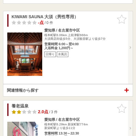
KIWAMI SAUNA 大須（男性専用）
お気に入
りに追加
-点
/ 0 件
愛知県 / 名古屋市中区
桜本町駅6.06km
上前津駅666m
大須商店街徒歩5分、大須観音駅より徒歩7分
営業時間 6:00～翌4:00
入浴料金 1,200円～
日帰り
水風呂
関連情報から探す
養老温泉
お気に入
りに追加
2.0点
/ 3 件
愛知県 / 名古屋市中区
桜本町駅6.29km
新栄町駅774m
新栄町駅より徒歩11分
営業時間 13:30～22:30