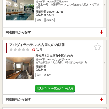
桜本町駅7.90km
高岳駅800m
・国道19号、東区平田(へいでん)町交差点北西角 ・地下鉄
桜通…
営業時間 15:00～22:45
入浴料金 420円～
日帰り
水風呂
関連情報から探す
アパヴィラホテル 名古屋丸の内駅前
お気に入
りに追加
-点
/ 1 件
愛知県 / 名古屋市中区丸の内
桜本町駅7.97km
丸の内駅154m
地下鉄桜通線「丸の内駅」3番出口から徒歩1分
営業時間
入浴料金 ～
宿泊
水風呂
楽天トラベルの宿泊プランを見る
関連情報から探す