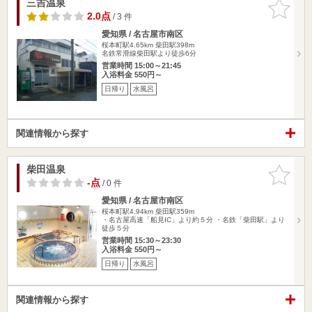
三吉温泉
お気に入
りに追加
2.0点
/ 3 件
愛知県 / 名古屋市南区
桜本町駅4.65km
柴田駅398m
名鉄常滑線柴田駅より徒歩6分
営業時間 15:00～21:45
入浴料金 550円～
日帰り
水風呂
関連情報から探す
柴田温泉
お気に入
りに追加
-点
/ 0 件
愛知県 / 名古屋市南区
桜本町駅4.94km
柴田駅359m
・名古屋高速「船見IC」より約５分 ・名鉄「柴田駅」より
徒歩５分
営業時間 15:30～23:30
入浴料金 550円～
日帰り
水風呂
関連情報から探す