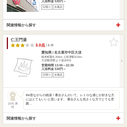
入浴料金 530円～
日帰り
水風呂
関連情報から探す
仁王門湯
お気に入
りに追加
3.0点
/ 4 件
愛知県 / 名古屋市中区大須
桜本町駅6.30km
上前津駅419m
大須観音駅より徒歩8分
営業時間 13:00～22:30
入浴料金 530円～
日帰り
水風呂
the昔ながらの銭湯！番台さんがいて、レトロな感じが好きな方
にはとてもいいと思います。 番台さんも気さくな方でとても雰
囲…
20代 男
性
関連情報から探す