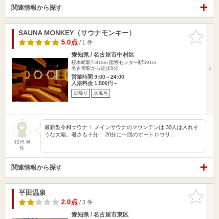
関連情報から探す
SAUNA MONKEY（サウナモンキー）
お気に入
りに追加
5.0点
/ 1 件
愛知県 / 名古屋市中村区
桜本町駅7.81km
国際センター駅591m
名古屋駅から徒歩5分
営業時間 9:00～24:00
入浴料金 1,500円～
日帰り
水風呂
最新型令和サウナ！ メインサウナのマウンテンは 30人は入れそ
うな大箱、暑さも十分！ 20分に一回のオートロウリ…
40代 男
性
関連情報から探す
平田温泉
お気に入
りに追加
2.0点
/ 3 件
愛知県 / 名古屋市東区