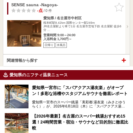
SENSE sauna -Nagoya-
お気に入
りに追加
-点
/ 0 件
愛知県 / 名古屋市中村区
桜本町駅8.42km
国際センター駅249m
JR名古屋駅より車で1分 名古屋市営地下鉄 名古屋駅 徒歩6
分 …
営業時間 9:00～24:00
入浴料金 1,700円～
日帰り
水風呂
関連情報から探す
愛知県のニフティ温泉ニュース
愛知県一宮市に「スパアクアス湯友楽」がオープ
ン！多彩な浴槽やスタジアムサウナを徹底レポート
愛知県一宮市のスーパー銭湯「美彩都 湯友楽（みさとゆう
らく）」が、2026年6月18日（木）に「スパアクアス湯友
楽」としてリニューアルオープン！
【2026年最新】名古屋のスーパー銭湯おすすめ15
この地で30年にわたり愛され続けてきた施設だからこそ、
選！24時間営業・宿泊・サウナなど目的別に徹底比
地元住民をはじめオープンを待ちわびている人も多いのでは
ないでしょうか。
較
老朽化した設備の補修を機に、2年前からじっくり構想を練