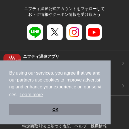
ニフティ温泉公式アカウントをフォローして
おトク情報やクーポン情報を受け取ろう
ニフティ温泉アプリ
地図から温泉検索！お得な限定クーポンも！
今すぐダウンロード！
By using our services, you agree that we and
our
partners
use cookies to improve advertisi
ご意見ご要望 ・お問い合わせ
ng and enhance your experience on our servi
施設データの新規追加や修正依頼もこちらから
ces.
Learn more
スマートフォン
/
PC
OK
加盟店募集（資料請求）
広告出稿のご案内
利用規約
ライフスタイルMEMBERS+規約
特定商取引法に基づく表記
ヘルプ
採用情報