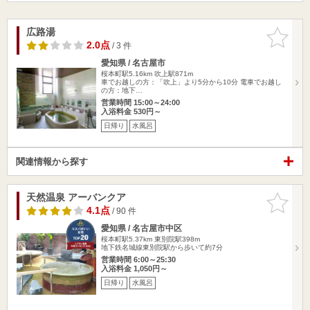
広路湯
お気に入
りに追加
2.0点
/ 3 件
愛知県 / 名古屋市
桜本町駅5.16km
吹上駅871m
車でお越しの方：「吹上」より5分から10分 電車でお越し
の方：地下…
営業時間 15:00～24:00
入浴料金 530円～
日帰り
水風呂
関連情報から探す
天然温泉 アーバンクア
お気に入
りに追加
4.1点
/ 90 件
愛知県 / 名古屋市中区
桜本町駅5.37km
東別院駅398m
地下鉄名城線東別院駅から歩いて約7分
営業時間 6:00～25:30
入浴料金 1,050円～
日帰り
水風呂