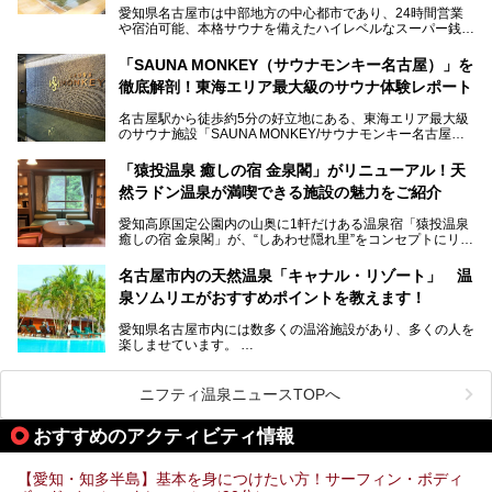
ってきたというだけあって、館内の充実度は想像以上。
愛知県名古屋市は中部地方の中心都市であり、24時間営業
以前の4倍に拡張したという露天エリアや10の浴槽、40人収
や宿泊可能、本格サウナを備えたハイレベルなスーパー銭湯
容の巨大なスタジアムサウナに、岩盤浴やリラクゼーション
が密集する激戦区です。
までまるごと楽しめる施設に生まれ変わりました。
「SAUNA MONKEY（サウナモンキー名古屋）」を
そのため、「日々の仕事の疲れを心身ともにリセットした
今回は、全面リニューアルして新しくなった「スパアクアス
徹底解剖！東海エリア最大級のサウナ体験レポート
い」「休日に時間を忘れて1日中ダラダラ過ごしたい」「コ
湯友楽」に一足早くお邪魔して取材してきました！
スパ良く非日常の極上体験を味わいたい」人向けの施設が多
名古屋駅から徒歩約5分の好立地にある、東海エリア最大級
くある点が魅力です！
のサウナ施設「SAUNA MONKEY/サウナモンキー名古屋」
をご存じですか？
今回は、名古屋市でおすすめのスーパー銭湯を紹介します。
「名古屋駅周辺ってサウナが少ないよね」という声をよく耳
お好みの温泉施設を見つけて楽しんでくださいね。
「猿投温泉 癒しの宿 金泉閣」がリニューアル！天
にするだけあり、アクセスの良さにも胸が高鳴ります。
然ラドン温泉が満喫できる施設の魅力をご紹介
今回は普段は男性専用となっているパブリックサウナが、女
性専用で公開される『レディースデー』が開催されたので、
愛知高原国定公園内の山奥に1軒だけある温泉宿「猿投温泉
さっそく取材してきました！
癒しの宿 金泉閣」が、“しあわせ隠れ里”をコンセプトにリニ
ューアルオープンします。
名古屋市内の天然温泉「キャナル・リゾート」 温
天然ラドン温泉が堪能できるお風呂や、新設・改装された客
泉ソムリエがおすすめポイントを教えます！
室、地元の食材と温泉水で作られたお料理……。
新しくなった「猿投温泉 癒しの宿 金泉閣」の魅力を丸ごと
愛知県名古屋市内には数多くの温浴施設があり、多くの人を
ご紹介します。
楽しませています。
その中でも今回は「キャナル・リゾート」について、温泉ソ
ムリエの目線で紹介していきます！
ニフティ温泉ニュースTOPへ
名古屋市内にはスーパー銭湯や日帰り温泉が多く、「どこに
行こうかな？」と悩んでしまう方も多いと思います。
おすすめのアクティビティ情報
ぜひこの記事を参考にして「キャナル・リゾート」に出かけ
てみるのはいかがでしょうか？
【愛知・知多半島】基本を身につけたい方！サーフィン・ボディ