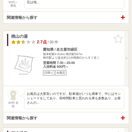
呂は地…
50代～
男性
関連情報から探す
桃山の湯
お気に入
りに追加
2.7点
/ 30 件
愛知県 / 名古屋市緑区
桜本町駅4.61km
神沢駅567m
神沢駅より徒歩約11分鳴海ICからすぐ近く
営業時間 7:30～25:00
入浴料金 600円～
日帰り
水風呂
お風呂は大変良いのですが、駐車場がいつも満車で、中にはサン
シェードをしてあり、長時間駐車と思われる車も多数あり、お客
さんの…
40代 女
性
関連情報から探す