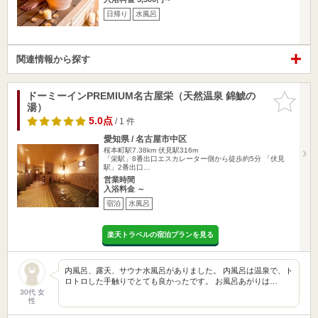
日帰り
水風呂
関連情報から探す
ドーミーインPREMIUM名古屋栄（天然温泉 錦鯱の
お気に入
湯）
りに追加
5.0点
/ 1 件
愛知県 / 名古屋市中区
桜本町駅7.38km
伏見駅316m
「栄駅」8番出口エスカレーター側から徒歩約5分 「伏見
駅」2番出口…
営業時間
入浴料金 ～
宿泊
水風呂
楽天トラベルの宿泊プランを見る
内風呂、露天、サウナ水風呂がありました。 内風呂は温泉で、ト
ロトロした手触りでとても良かったです。 お風呂あがりは…
30代 女
性