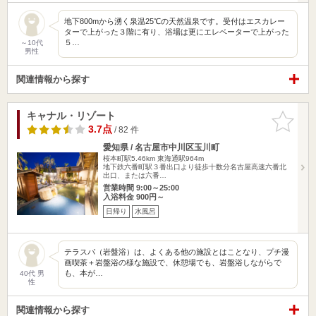
地下800mから湧く泉温25℃の天然温泉です。受付はエスカレー
ターで上がった３階に有り、浴場は更にエレベーターで上がった
５…
～10代
男性
関連情報から探す
キャナル・リゾート
お気に入
りに追加
3.7点
/ 82 件
愛知県 / 名古屋市中川区玉川町
桜本町駅5.46km
東海通駅964m
地下鉄六番町駅３番出口より徒歩十数分名古屋高速六番北
出口、または六番…
営業時間 9:00～25:00
入浴料金 900円～
日帰り
水風呂
テラスパ（岩盤浴）は、よくある他の施設とはことなり、プチ漫
画喫茶＋岩盤浴の様な施設で、休憩場でも、岩盤浴しながらで
も、本が…
40代 男
性
関連情報から探す