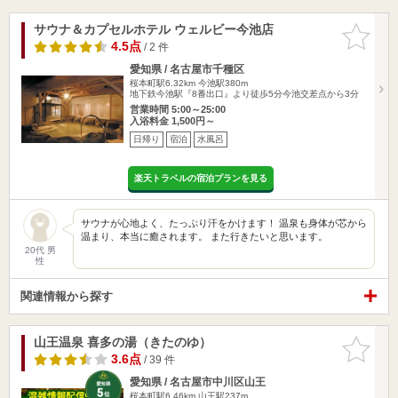
サウナ＆カプセルホテル ウェルビー今池店
お気に入
りに追加
4.5点
/ 2 件
愛知県 / 名古屋市千種区
桜本町駅6.32km
今池駅380m
地下鉄今池駅『8番出口』より徒歩5分今池交差点から3分
営業時間 5:00～25:00
入浴料金 1,500円～
日帰り
宿泊
水風呂
楽天トラベルの宿泊プランを見る
サウナが心地よく、たっぷり汗をかけます！ 温泉も身体が芯から
温まり、本当に癒されます。 また行きたいと思います。
20代 男
性
関連情報から探す
山王温泉 喜多の湯（きたのゆ）
お気に入
りに追加
3.6点
/ 39 件
愛知県 / 名古屋市中川区山王
桜本町駅6.46km
山王駅237m