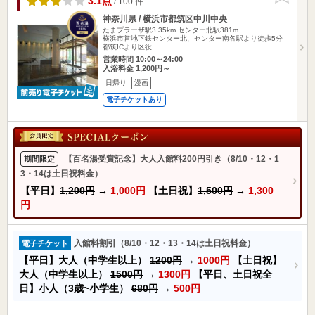
3.1点
/ 100 件
神奈川県 / 横浜市都筑区中川中央
たまプラーザ駅3.35km
センター北駅381m
横浜市営地下鉄センター北、センター南各駅より徒歩5分
都筑ICより区役…
営業時間 10:00～24:00
入浴料金 1,200円～
日帰り
漫画
電子チケットあり
【百名湯受賞記念】大人入館料200円引き（8/10・12・1
期間限定
3・14は土日祝料金）
【平日】
1,200円
→
1,000円
【土日祝】
1,500円
→
1,300
円
入館料割引（8/10・12・13・14は土日祝料金）
電子チケット
【平日】大人（中学生以上）
1200円
→
1000円
【土日祝】
大人（中学生以上）
1500円
→
1300円
【平日、土日祝全
日】小人（3歳~小学生）
680円
→
500円