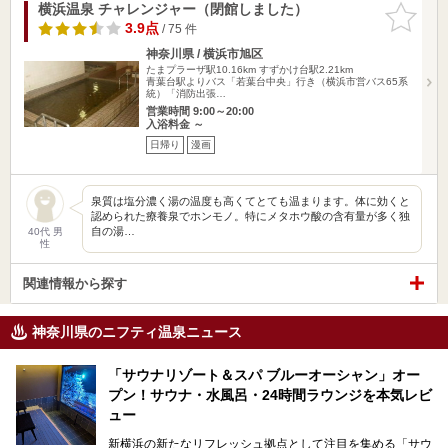
横浜温泉 チャレンジャー（閉館しました）
お気に入
りに追加
3.9点
/ 75 件
神奈川県 / 横浜市旭区
たまプラーザ駅10.16km
すずかけ台駅2.21km
青葉台駅よりバス「若葉台中央」行き（横浜市営バス65系
統）「消防出張…
営業時間 9:00～20:00
入浴料金 ～
日帰り
漫画
泉質は塩分濃く湯の温度も高くてとても温まります。体に効くと
認められた療養泉でホンモノ。特にメタホウ酸の含有量が多く独
自の湯…
40代 男
性
関連情報から探す
神奈川県のニフティ温泉ニュース
「サウナリゾート＆スパ ブルーオーシャン」オー
プン！サウナ・水風呂・24時間ラウンジを本気レビ
ュー
新横浜の新たなリフレッシュ拠点として注目を集める「サウ