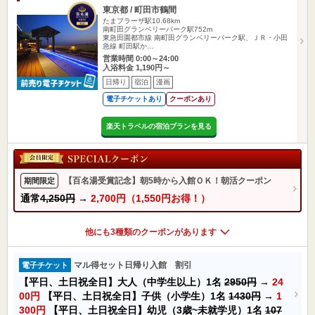
東京都 / 町田市鶴間
たまプラーザ駅10.68km
南町田グランベリーパーク駅752m
東急田園都市線 南町田グランベリーパーク駅、ＪＲ・小田
急線 町田駅か…
営業時間 0:00～24:00
入浴料金 1,190円～
日帰り
宿泊
漫画
電子チケットあり
クーポンあり
楽天トラベルの宿泊プランを見る
【百名湯受賞記念】朝5時から入館ＯＫ！朝活クーポン
期間限定
通常
4,250円
→
2,700円（1,550円お得！）
他にも3種類のクーポンがあります
マル得セット日帰り入館 割引
電子チケット
【平日、土日祝全日】大人（中学生以上）1名
2950円
→
24
00円
【平日、土日祝全日】子供（小学生）1名
1430円
→
1
300円
【平日、土日祝全日】幼児（3歳~未就学児）1名
107