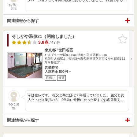
50代～
男性
関連情報から探す
そしがや温泉21（閉館しました）
お気に入
りに追加
3.8点
/ 43 件
東京都 / 世田谷区
たまプラーザ駅8.81km
祖師ヶ谷大蔵駅322m
祖師谷大蔵駅より徒歩5分東名高速道路東京ICから都道311
号を杉並方…
営業時間
入浴料金 500円～
日帰り
漫画
今は在仏です。 祖父と共にほぼ30年通っていました。 祖父と友
人だった従業員の方、2年前に最後に会った時までお名前覚え…
40代 男
性
関連情報から探す