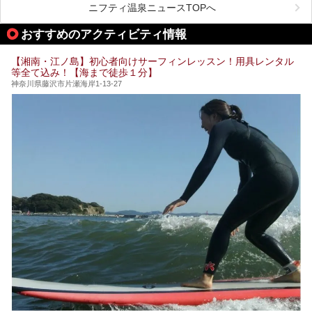
ニフティ温泉ニュースTOPへ
そしてここは全24室の「箱根 芦ノ湖畔蛸川温泉 龍宮殿」と
───
して宿泊もできます。宿泊者は「龍宮殿本館」の営業時間に
提供元：株式会社西武・プリンスホテルズワールドワイド
おすすめのアクティビティ情報
加えて、朝6時からの宿泊者専用時間帯にも「龍宮殿本館」
【PR】
のお風呂が利用できます。
この記事はザ・プリンス 箱根芦ノ湖のPR記事です。
【湘南・江ノ島】初心者向けサーフィンレッスン！用具レンタル
今回は日帰り温泉としての「絶景日帰り温泉 龍宮殿本館
等全て込み！【海まで徒歩１分】
（以下、龍宮殿本館）」と、旅館としての「箱根 芦ノ湖畔
蛸川温泉 龍宮殿（以下、龍宮殿）」の両方の魅力をたっぷ
神奈川県藤沢市片瀬海岸1-13-27
りお伝えします！
ここは箱根神社、九頭龍神社、白龍神社、箱根元宮と箱根の
4つの神社に囲まれたパワースポットです。
───
提供元：株式会社西武・プリンスホテルズワールドワイド
【PR】
この記事は箱根 芦ノ湖畔蛸川温泉 龍宮殿のPR記事です。