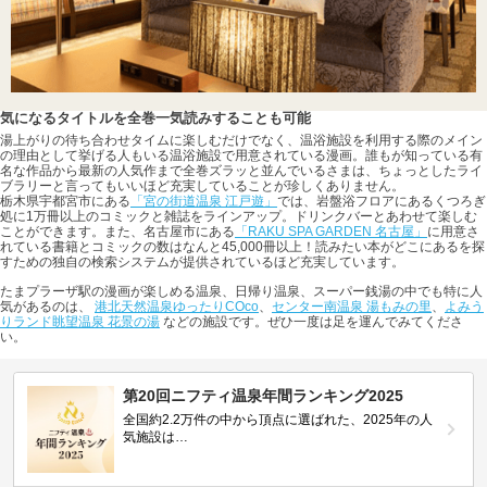
気になるタイトルを全巻一気読みすることも可能
湯上がりの待ち合わせタイムに楽しむだけでなく、温浴施設を利用する際のメイン
の理由として挙げる人もいる温浴施設で用意されている漫画。誰もが知っている有
名な作品から最新の人気作まで全巻ズラッと並んでいるさまは、ちょっとしたライ
ブラリーと言ってもいいほど充実していることが珍しくありません。
栃木県宇都宮市にある
「宮の街道温泉 江戸遊」
では、岩盤浴フロアにあるくつろぎ
処に1万冊以上のコミックと雑誌をラインアップ。ドリンクバーとあわせて楽しむ
ことができます。また、名古屋市にある
「RAKU SPA GARDEN 名古屋」
に用意さ
れている書籍とコミックの数はなんと45,000冊以上！読みたい本がどこにあるを探
すための独自の検索システムが提供されているほど充実しています。
たまプラーザ駅の漫画が楽しめる温泉、日帰り温泉、スーパー銭湯の中でも特に人
気があるのは、
港北天然温泉ゆったりCOco
、
センター南温泉 湯もみの里
、
よみう
りランド眺望温泉 花景の湯
などの施設です。ぜひ一度は足を運んでみてくださ
い。
第20回ニフティ温泉年間ランキング2025
全国約2.2万件の中から頂点に選ばれた、2025年の人
気施設は…