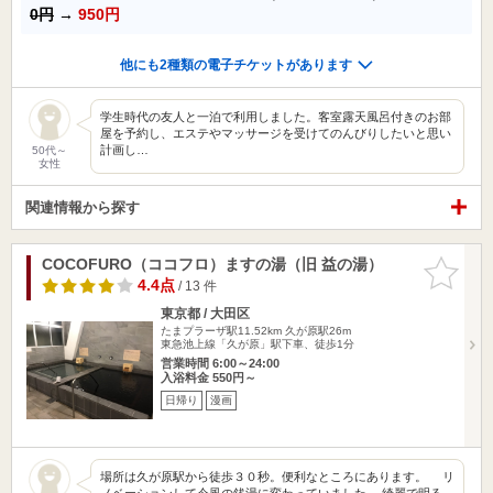
0円
→
950円
他にも2種類の電子チケットがあります
学生時代の友人と一泊で利用しました。客室露天風呂付きのお部
屋を予約し、エステやマッサージを受けてのんびりしたいと思い
計画し…
50代～
女性
関連情報から探す
COCOFURO（ココフロ）ますの湯（旧 益の湯）
お気に入
りに追加
4.4点
/ 13 件
東京都 / 大田区
たまプラーザ駅11.52km
久が原駅26m
東急池上線「久が原」駅下車、徒歩1分
営業時間 6:00～24:00
入浴料金 550円～
日帰り
漫画
場所は久が原駅から徒歩３０秒。便利なところにあります。 リ
ノベーションして今風の銭湯に変わっていました。 綺麗で明る…