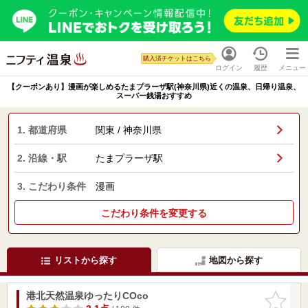
購入済チケットはこちら
ログイン
履歴
メニュー
【クーポンあり】漫画が楽しめるたまプラーザ駅(神奈川県)近くの温泉、日帰り温泉、
スーパー銭湯おすすめ
1. 都道府県
関東 / 神奈川県
2. 沿線・駅
たまプラーザ駅
3. こだわり条件
漫画
こだわり条件を変更する
リストから探す
地図から探す
港北天然温泉ゆったりCOco
お気に入
りに追加