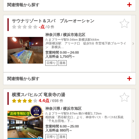
関連情報から探す
サウナリゾート＆スパ ブルーオーシャン
お気に入
りに追加
-点
/ 0 件
神奈川県 / 横浜市港北区
たまプラーザ駅9.04km
新横浜駅444m
JR新横浜駅 アリーナ口 徒歩5分 市営地下鉄ブルーライ
ン 新横浜…
営業時間 0:00～24:00
入浴料金 1,750円～
日帰り
漫画
関連情報から探す
横濱スパヒルズ 竜泉寺の湯
お気に入
りに追加
4.4点
/ 698 件
神奈川県 / 横浜市旭区
たまプラーザ駅9.67km
鶴ケ峰駅1.72km
相鉄線「西谷駅北口」より、神奈中バス・市バス62系統
「千丸台団地」下…
営業時間 6:00～25:00
入浴料金 880円～
日帰り
漫画