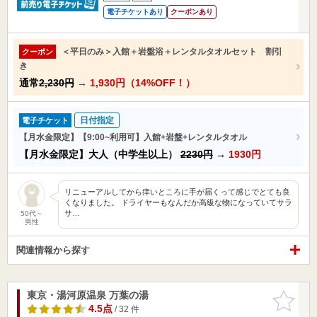
電子チケットあり
クーポンあり
＜平日のみ＞入館＋岩盤浴＋レンタルタオルセット 割引
クーポン
き
通常
2,230円
→
1,930円（14%OFF！）
日付指定
電子チケット
【月水金限定】【9:00~利用可】入館+岩盤+レンタルタオル
【月水金限定】大人（中学生以上）
2230円
→
1930円
リニューアルしてから痒いところに手が届くって感じでとても良
くなりました。 ドライヤーもなんだか高級な物になっていてサラ
サ…
50代～
男性
関連情報から探す
東京・湯河原温泉 万葉の湯
お気に入
りに追加
4.5点
/ 32 件