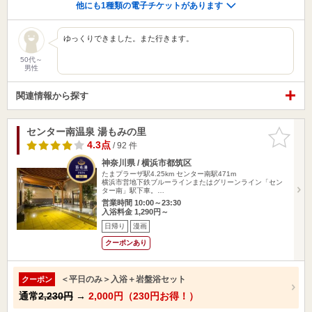
他にも1種類の電子チケットがあります
ゆっくりできました。また行きます。
50代～
男性
関連情報から探す
センター南温泉 湯もみの里
お気に入
りに追加
4.3点
/ 92 件
神奈川県 / 横浜市都筑区
たまプラーザ駅4.25km
センター南駅471m
横浜市営地下鉄ブルーラインまたはグリーンライン「セン
ター南」駅下車。…
営業時間 10:00～23:30
入浴料金 1,290円～
日帰り
漫画
クーポンあり
＜平日のみ＞入浴＋岩盤浴セット
クーポン
通常
2,230円
→
2,000円（230円お得！）