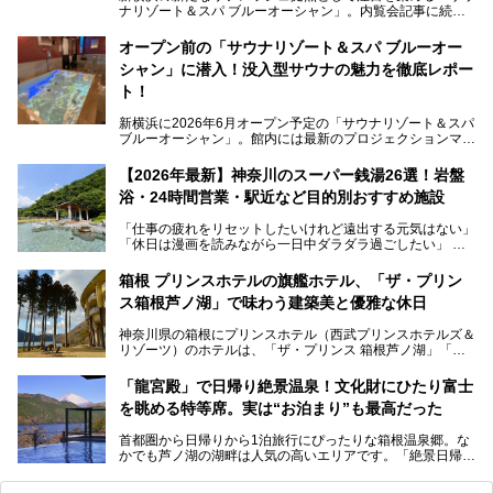
ナリゾート＆スパ ブルーオーシャン」。内覧会記事に続
き、今回は実際に体験してみたリアルな様子をレポートしま
す。サウナや水風呂の気持ちよさはもちろん、リラックスス
オープン前の「サウナリゾート＆スパ ブルーオー
ペースの過ごしやすさまで徹底チェック。新横浜エリアで日
シャン」に潜入！没入型サウナの魅力を徹底レポー
常の疲れをリセットしたい人、ライブやスポーツ観戦遠征組
は必見です。
ト！
新横浜に2026年6月オープン予定の「サウナリゾート＆スパ
ブルーオーシャン」。館内には最新のプロジェクションマッ
ピングが多用され、まるで世界を旅しているかのような圧倒
的な“没入感（イマーシブ）”を体験できます。
【2026年最新】神奈川のスーパー銭湯26選！岩盤
浴・24時間営業・駅近など目的別おすすめ施設
「仕事の疲れをリセットしたいけれど遠出する元気はない」
今回は、そんな大注目の施設に一足先にお邪魔し、その全貌
「休日は漫画を読みながら一日中ダラダラ過ごしたい」
を見学させていただきました！
「子ども連れでも気兼ねなく、家事を忘れてリフレッシュし
たい」
サウナ室の中に咲き誇る桜、魚たちが泳ぐ水風呂、そしてバ
箱根 プリンスホテルの旗艦ホテル、「ザ・プリン
リのビーチを思わせる休憩スペース…。驚きの連続だった館
ス箱根芦ノ湖」で味わう建築美と優雅な休日
そんな「癒やされたい」という願いを叶えてくれるのが、神
内の様子をレポートします！
奈川県のスーパー銭湯。
神奈川県の箱根にプリンスホテル（西武プリンスホテルズ＆
神奈川県には、サウナや岩盤浴、一日中遊べるエンタメ施設
リゾーツ）のホテルは、「ザ・プリンス 箱根芦ノ湖」「芦
など、“非日常”を味わえるスーパー銭湯が数多く揃っていま
ノ湖畔 蛸川温泉 龍宮殿」「箱根湯の花プリンスホテル」
す。しかし、選択肢が多いからこそ「どの施設か迷ってしま
「箱根仙石原プリンスホテル」と4軒あり、今回ご紹介する
う」という人も多いはず。
「龍宮殿」で日帰り絶景温泉！文化財にひたり富士
「ザ・プリンス 箱根芦ノ湖」は、その中でもフラッグシッ
を眺める特等席。実は“お泊まり”も最高だった
プ（旗艦）に位置づけられる特別なホテルです。
そこで今回は、神奈川県内の人気施設26選を「安さ」「岩
盤浴・漫画の充実度」「景色の良さ」「高級感」「深夜営
首都圏から日帰りから1泊旅行にぴったりな箱根温泉郷。な
昭和の日本を代表する建築家の一人、村野藤吾が芦ノ湖の畔
業」「駅近」など、目的別に厳選して紹介します。
かでも芦ノ湖の湖畔は人気の高いエリアです。「絶景日帰り
に建てた桃源郷のようなホテルがここ。自家源泉の温泉や、
今の気分にぴったりの施設を見つけて、最高のリフレッシュ
温泉 龍宮殿本館」は、露天風呂から芦ノ湖と富士山の両方
こだわりぬいた食もあわせて、このホテルの魅力をレポート
時間を過ごす参考にしていただけますと幸いです。
が楽しめるまさに眺望自慢の日帰り温泉。
します。