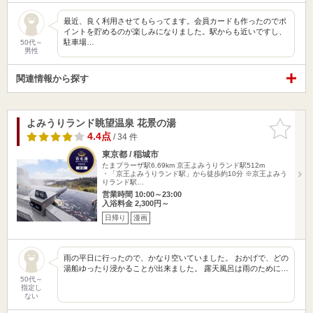
最近、良く利用させてもらってます。会員カードも作ったのでポ
イントを貯めるのが楽しみになりました。駅からも近いですし、
駐車場…
50代～
男性
関連情報から探す
よみうりランド眺望温泉 花景の湯
お気に入
りに追加
4.4点
/ 34 件
東京都 / 稲城市
たまプラーザ駅6.69km
京王よみうりランド駅512m
・「京王よみうりランド駅」から徒歩約10分 ※京王よみう
りランド駅…
営業時間 10:00～23:00
入浴料金 2,300円～
日帰り
漫画
雨の平日に行ったので、かなり空いていました。 おかげで、どの
湯船ゆったり浸かることが出来ました。 露天風呂は雨のために…
50代～
指定し
ない