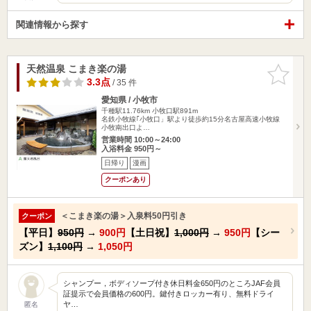
関連情報から探す
天然温泉 こまき楽の湯
お気に入
りに追加
3.3点
/ 35 件
愛知県 / 小牧市
千種駅11.76km
小牧口駅891m
名鉄小牧線｢小牧口」駅より徒歩約15分名古屋高速小牧線
小牧南出口よ…
営業時間 10:00～24:00
入浴料金 950円～
日帰り
漫画
クーポンあり
＜こまき楽の湯＞入泉料50円引き
クーポン
【平日】
950円
→
900円
【土日祝】
1,000円
→
950円
【シー
ズン】
1,100円
→
1,050円
シャンプー，ボディソープ付き休日料金650円のところJAF会員
証提示で会員価格の600円。鍵付きロッカー有り、無料ドライ
ヤ…
匿名