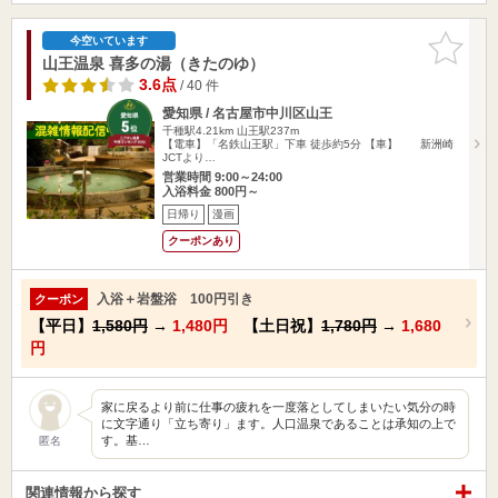
お気に入
今空いています
りに追加
山王温泉 喜多の湯（きたのゆ）
3.6点
/ 40 件
愛知県 / 名古屋市中川区山王
千種駅4.21km
山王駅237m
【電車】「名鉄山王駅」下車 徒歩約5分 【車】 新洲崎
JCTより…
営業時間 9:00～24:00
入浴料金 800円～
日帰り
漫画
クーポンあり
入浴＋岩盤浴 100円引き
クーポン
【平日】
1,580円
→
1,480円
【土日祝】
1,780円
→
1,680
円
家に戻るより前に仕事の疲れを一度落としてしまいたい気分の時
に文字通り「立ち寄り」ます。人口温泉であることは承知の上で
す。基…
匿名
関連情報から探す