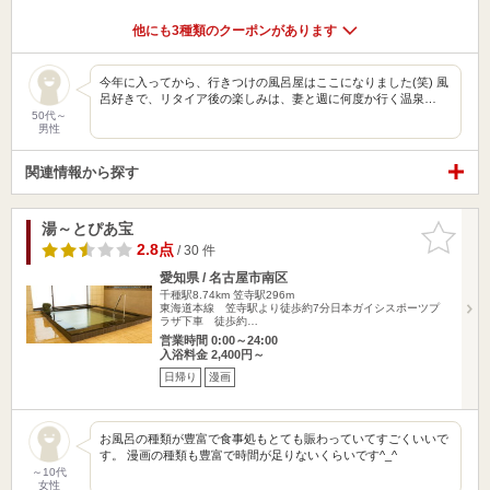
他にも3種類のクーポンがあります
今年に入ってから、行きつけの風呂屋はここになりました(笑) 風
呂好きで、リタイア後の楽しみは、妻と週に何度か行く温泉…
50代～
男性
関連情報から探す
湯～とぴあ宝
お気に入
りに追加
2.8点
/ 30 件
愛知県 / 名古屋市南区
千種駅8.74km
笠寺駅296m
東海道本線 笠寺駅より徒歩約7分日本ガイシスポーツプ
ラザ下車 徒歩約…
営業時間 0:00～24:00
入浴料金 2,400円～
日帰り
漫画
お風呂の種類が豊富で食事処もとても賑わっていてすごくいいで
す。 漫画の種類も豊富で時間が足りないくらいです^_^
～10代
女性