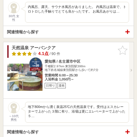
内風呂、露天、サウナ水風呂がありました。 内風呂は温泉で、ト
ロトロした手触りでとても良かったです。 お風呂あがりは…
30代 女
性
関連情報から探す
天然温泉 アーバンクア
お気に入
りに追加
4.1点
/ 90 件
愛知県 / 名古屋市中区
千種駅2.97km
東別院駅398m
地下鉄名城線東別院駅から歩いて約7分
営業時間 6:00～25:30
入浴料金 1,050円～
日帰り
漫画
地下800mから湧く泉温25℃の天然温泉です。受付はエスカレー
ターで上がった３階に有り、浴場は更にエレベーターで上がった
５…
～10代
男性
関連情報から探す