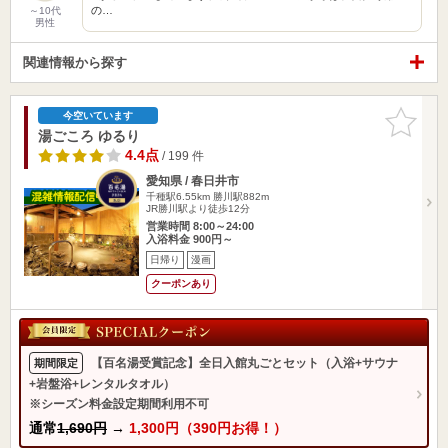
の…
～10代
男性
関連情報から探す
お気に入
今空いています
りに追加
湯ごころ ゆるり
4.4点
/ 199 件
愛知県 / 春日井市
千種駅6.55km
勝川駅882m
JR勝川駅より徒歩12分
営業時間 8:00～24:00
入浴料金 900円～
日帰り
漫画
クーポンあり
【百名湯受賞記念】全日入館丸ごとセット（入浴+サウナ
期間限定
+岩盤浴+レンタルタオル）
※シーズン料金設定期間利用不可
通常
1,690円
→
1,300円（390円お得！）