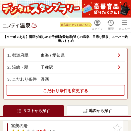
購入済チケットはこちら
ログイン
履歴
メニュー
【クーポンあり】漫画が楽しめる千種駅(愛知県)近くの温泉、日帰り温泉、スーパー銭
湯おすすめ
1. 都道府県
東海 / 愛知県
2. 沿線・駅
千種駅
3. こだわり条件
漫画
こだわり条件を変更する
リストから探す
地図から探す
富美の湯
お気に入
りに追加