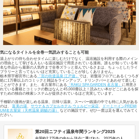
気になるタイトルを全巻一気読みすることも可能
湯上がりの待ち合わせタイムに楽しむだけでなく、温浴施設を利用する際のメイン
の理由として挙げる人もいる温浴施設で用意されている漫画。誰もが知っている有
名な作品から最新の人気作まで全巻ズラッと並んでいるさまは、ちょっとしたライ
ブラリーと言ってもいいほど充実していることが珍しくありません。
栃木県宇都宮市にある
「宮の街道温泉 江戸遊」
では、岩盤浴フロアにあるくつろぎ
処に1万冊以上のコミックと雑誌をラインアップ。ドリンクバーとあわせて楽しむ
ことができます。また、名古屋市にある
「RAKU SPA GARDEN 名古屋」
に用意さ
れている書籍とコミックの数はなんと45,000冊以上！読みたい本がどこにあるを探
すための独自の検索システムが提供されているほど充実しています。
千種駅の漫画が楽しめる温泉、日帰り温泉、スーパー銭湯の中でも特に人気がある
のは、
富美の湯
、
サウナ＆カプセルホテル ウェルビー栄店
、
ドーミーインPREMI
UM名古屋栄（天然温泉 錦鯱の湯）
などの施設です。ぜひ一度は足を運んでみてく
ださい。
第20回ニフティ温泉年間ランキング2025
全国約2.2万件の中から頂点に選ばれた、2025年の人