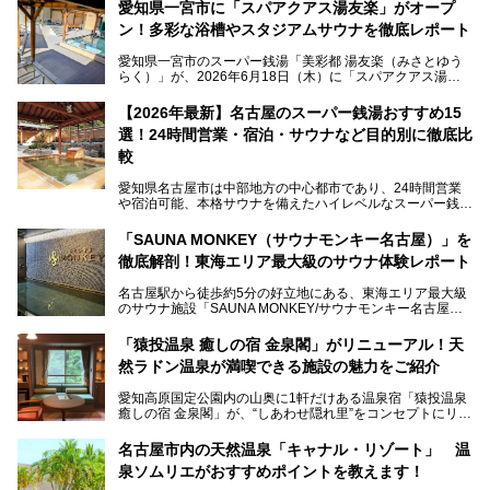
愛知県一宮市に「スパアクアス湯友楽」がオープ
ン！多彩な浴槽やスタジアムサウナを徹底レポート
愛知県一宮市のスーパー銭湯「美彩都 湯友楽（みさとゆう
らく）」が、2026年6月18日（木）に「スパアクアス湯友
楽」としてリニューアルオープン！
【2026年最新】名古屋のスーパー銭湯おすすめ15
この地で30年にわたり愛され続けてきた施設だからこそ、
選！24時間営業・宿泊・サウナなど目的別に徹底比
地元住民をはじめオープンを待ちわびている人も多いのでは
ないでしょうか。
較
老朽化した設備の補修を機に、2年前からじっくり構想を練
ってきたというだけあって、館内の充実度は想像以上。
愛知県名古屋市は中部地方の中心都市であり、24時間営業
以前の4倍に拡張したという露天エリアや10の浴槽、40人収
や宿泊可能、本格サウナを備えたハイレベルなスーパー銭湯
容の巨大なスタジアムサウナに、岩盤浴やリラクゼーション
が密集する激戦区です。
までまるごと楽しめる施設に生まれ変わりました。
「SAUNA MONKEY（サウナモンキー名古屋）」を
そのため、「日々の仕事の疲れを心身ともにリセットした
今回は、全面リニューアルして新しくなった「スパアクアス
徹底解剖！東海エリア最大級のサウナ体験レポート
い」「休日に時間を忘れて1日中ダラダラ過ごしたい」「コ
湯友楽」に一足早くお邪魔して取材してきました！
スパ良く非日常の極上体験を味わいたい」人向けの施設が多
名古屋駅から徒歩約5分の好立地にある、東海エリア最大級
くある点が魅力です！
のサウナ施設「SAUNA MONKEY/サウナモンキー名古屋」
をご存じですか？
今回は、名古屋市でおすすめのスーパー銭湯を紹介します。
「名古屋駅周辺ってサウナが少ないよね」という声をよく耳
お好みの温泉施設を見つけて楽しんでくださいね。
「猿投温泉 癒しの宿 金泉閣」がリニューアル！天
にするだけあり、アクセスの良さにも胸が高鳴ります。
然ラドン温泉が満喫できる施設の魅力をご紹介
今回は普段は男性専用となっているパブリックサウナが、女
性専用で公開される『レディースデー』が開催されたので、
愛知高原国定公園内の山奥に1軒だけある温泉宿「猿投温泉
さっそく取材してきました！
癒しの宿 金泉閣」が、“しあわせ隠れ里”をコンセプトにリニ
ューアルオープンします。
名古屋市内の天然温泉「キャナル・リゾート」 温
天然ラドン温泉が堪能できるお風呂や、新設・改装された客
泉ソムリエがおすすめポイントを教えます！
室、地元の食材と温泉水で作られたお料理……。
新しくなった「猿投温泉 癒しの宿 金泉閣」の魅力を丸ごと