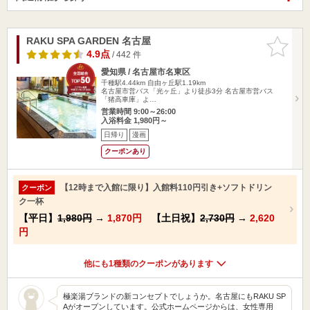
RAKU SPA GARDEN 名古屋
お気に入
りに追加
4.9点
/ 442 件
愛知県 / 名古屋市名東区
千種駅4.44km
自由ヶ丘駅1.19km
名古屋市営バス「光ヶ丘」より徒歩3分 名古屋市営バス
「猪高車庫」よ…
営業時間 9:00～26:00
入浴料金 1,980円～
日帰り
漫画
クーポンあり
【12時まで入館に限り】入館料110円引き+ソフトドリン
クーポン
ク一杯
【平日】
1,980円
→
1,870円
【土日祝】
2,730円
→
2,620
円
他にも1種類のクーポンがあります
極楽湯ブランドの新コンセプトでしょうか。名古屋にもRAKU SP
Aがオープンしています。公式ホームページからは、女性専用