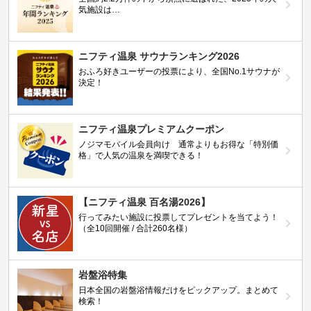
気施設は…
ニフティ温泉 サウナランキング2026
おふろ好きユーザーの投票により、全国No.1サウナが
決定！
ニフティ温泉プレミアムクーポン
ノジマモバイル会員向け 通常よりもお得な「特別価
格」で人気の温泉を満喫できる！
【ニフティ温泉 百名湯2026】
行ってみたい施設に投票してプレゼントを当てよう！
（全10回開催 / 合計260名様）
岩盤浴特集
日本全国の岩盤浴情報だけをピックアップ。まとめて
検索！