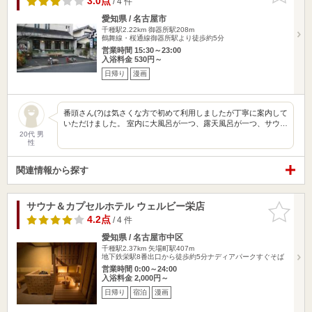
3.0点
/ 4 件
愛知県 / 名古屋市
千種駅2.22km
御器所駅208m
鶴舞線・桜通線御器所駅より徒歩約5分
営業時間 15:30～23:00
入浴料金 530円～
日帰り
漫画
番頭さん(?)は気さくな方で初めて利用しましたが丁寧に案内して
いただけました。 室内に大風呂が一つ、露天風呂が一つ、サウ…
20代 男
性
関連情報から探す
サウナ＆カプセルホテル ウェルビー栄店
お気に入
りに追加
4.2点
/ 4 件
愛知県 / 名古屋市中区
千種駅2.37km
矢場町駅407m
地下鉄栄駅8番出口から徒歩約5分ナディアパークすぐそば
営業時間 0:00～24:00
入浴料金 2,000円～
日帰り
宿泊
漫画