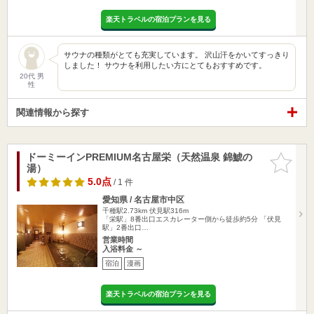
楽天トラベルの宿泊プランを見る
サウナの種類がとても充実しています。 沢山汗をかいてすっきり
しました！ サウナを利用したい方にとてもおすすめです。
20代 男
性
関連情報から探す
ドーミーインPREMIUM名古屋栄（天然温泉 錦鯱の
お気に入
湯）
りに追加
5.0点
/ 1 件
愛知県 / 名古屋市中区
千種駅2.73km
伏見駅316m
「栄駅」8番出口エスカレーター側から徒歩約5分 「伏見
駅」2番出口…
営業時間
入浴料金 ～
宿泊
漫画
楽天トラベルの宿泊プランを見る