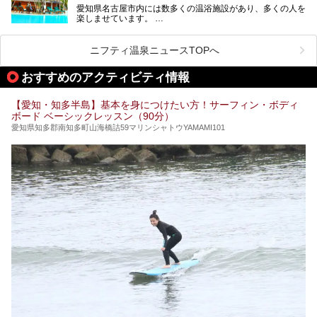
愛知県名古屋市内には数多くの温浴施設があり、多くの人を
ご紹介します。
楽しませています。
その中でも今回は「キャナル・リゾート」について、温泉ソ
ムリエの目線で紹介していきます！
ニフティ温泉ニュースTOPへ
名古屋市内にはスーパー銭湯や日帰り温泉が多く、「どこに
行こうかな？」と悩んでしまう方も多いと思います。
おすすめのアクティビティ情報
ぜひこの記事を参考にして「キャナル・リゾート」に出かけ
てみるのはいかがでしょうか？
【愛知・知多半島】基本を身につけたい方！サーフィン・ボディ
ボード ベーシックレッスン（90分）
愛知県知多郡南知多町山海橋詰59マリンシャトウYAMAMI101