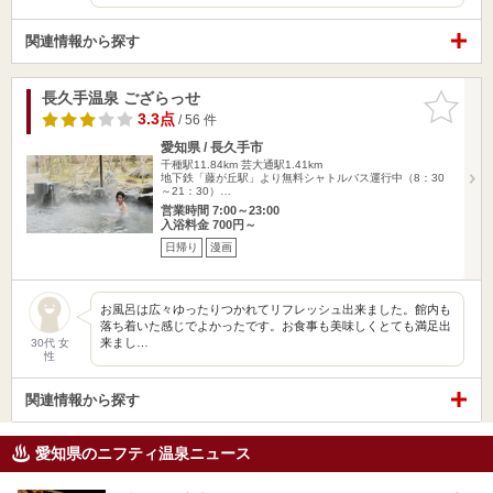
関連情報から探す
長久手温泉 ござらっせ
お気に入
りに追加
3.3点
/ 56 件
愛知県 / 長久手市
千種駅11.84km
芸大通駅1.41km
地下鉄「藤が丘駅」より無料シャトルバス運行中（8：30
～21：30）…
営業時間 7:00～23:00
入浴料金 700円～
日帰り
漫画
お風呂は広々ゆったりつかれてリフレッシュ出来ました。館内も
落ち着いた感じでよかったです。お食事も美味しくとても満足出
来まし…
30代 女
性
関連情報から探す
愛知県のニフティ温泉ニュース