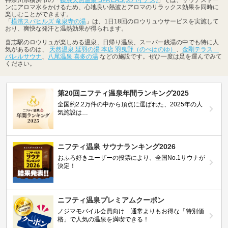
ンにアロマ水をかけるため、心地良い熱波とアロマのリラックス効果を同時に
楽しむことができます。
「
横濱スパヒルズ 竜泉寺の湯
」は、1日18回のロウリュウサービスを実施して
おり、爽快な発汗と温熱効果が得られます。
喜志駅のロウリュが楽しめる温泉、日帰り温泉、スーパー銭湯の中でも特に人
気があるのは、
天然温泉 延羽の湯 本店 羽曳野（のべはのゆ）
、
金剛テラス
バレルサウナ
、
八尾温泉 喜多の湯
などの施設です。ぜひ一度は足を運んでみて
ください。
第20回ニフティ温泉年間ランキング2025
全国約2.2万件の中から頂点に選ばれた、2025年の人
気施設は…
ニフティ温泉 サウナランキング2026
おふろ好きユーザーの投票により、全国No.1サウナが
決定！
ニフティ温泉プレミアムクーポン
ノジマモバイル会員向け 通常よりもお得な「特別価
格」で人気の温泉を満喫できる！