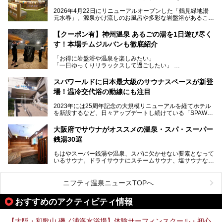
た大型ウェルネス施設です。
2026年4月22日にリニューアルオープンした「鶴見緑地湯
元水春」。源泉かけ流しのお風呂や多彩な岩盤浴があること
今回はオープン前の内覧会に参加し、館内のこだわりポイン
で人気の施設ですが、リニューアルを経てこれまで以上
トを徹底取材してきました。
に“一日中くつろげる場所”としてパワーアップしています。
サウナー注目の3種のサウナや160cmの深水風呂、没入感の
【クーポン有】神州温泉 あるごの湯を1日遊び尽く
高い岩盤浴エリア、日本最大の台数を誇る最新AIフィットネ
す！本場チムジルバンも徹底紹介
今回のリニューアルでは、新たに登場した瞑想サウナをはじ
スマシンなど、見どころ満載の館内を詳しくご紹介します。
め、岩盤浴エリアや休憩スペースの充実、レストランなど、
「お得に岩盤浴や温泉を楽しみたい」
見どころが盛りだくさん。日常の疲れを癒やしたい方はもち
「一日ゆっくりリラックスして過ごしたい」
ろん、休日にゆったり過ごしたい方にもぴったりの内容とな
そんな方におすすめなのが、クーポンを使ってお得に長時間
っています。
利用できる「神州温泉 あるごの湯」です。
スパワールドに日本最大級のサウナスペースが新登
本記事では、そんなリニューアル後の注目ポイントを詳しく
場！温冷交代浴の動線にも注目
あるごの湯は、大阪府豊中市にある日帰り温浴施設で、阪急
紹介します。これから「鶴見緑地湯元水春」に訪れる方や、
宝塚線「三国駅」から徒歩約10分とアクセスも良好です。
より満足度の高い過ごし方をしたい方はぜひお読みくださ
2023年には25周年記念の大規模リニューアルを経てホテル
チムジルバン（岩盤浴）を中心に、発汗・リラックス・漫画
い。
を新設するなど、日々アップデートし続けている「SPAWO
タイムまで満喫できる長時間滞在型の施設なので、一日中ゆ
RLD HOTEL＆RESORT」（以下スパワールド）。
ったりと過ごしたいときにおすすめ。大うちわやタオルによ
そんなスパワールドが2025年11月15日（土）に、新たな浴
る迫力ある熱波パフォーマンスも毎日行われており、“とと
大阪府でサウナがオススメの温泉・スパ・スーパー
室や日本最大級140人収容の大規模サウナを携えてリニュー
のう”体験をしっかり楽しめるのもポイントです。
銭湯30選
アルオープン！浴室である4F・6Fそれぞれにリニューアル
が施されており、その総工費はなんと13.5億円！
さらに館内でくつろぐだけでなく、隣接するビルにはカラオ
もはやスーパー銭湯や温泉、スパに欠かせない要素となって
大規模リニューアルの全容を確認すべく、リニューアルプレ
ケやボウリングといった遊び場もあり、友人同士やカップル
いるサウナ。ドライサウナにスチームサウナ、塩サウナな
オープンイベントに行ってきました！今回はそのリニューア
で“遊び+癒し”の一日を過ごすのにもぴったり。
ど、いくつか異なるタイプが楽しめたり、水風呂や外気浴ス
ル部分の概要をお届けします。
ペース、ロウリュウなど、心ゆくまで楽しむためのサービス
今回は、あるごの湯を訪問し、チムジルバンやお風呂、食事
が充実した施設も多くみられます。
ニフティ温泉ニュースTOPへ
処にいたるまで魅力をたっぷり堪能してきたので、その全容
を詳しく紹介します！
今回はそんなサウナにこだわった、大阪府内のオススメ温
おすすめのアクティビティ情報
泉・銭湯・スパを30件紹介したいと思います！
【大阪・和歌山 磯ノ浦海水浴場】体験サーフィンスクール・初心