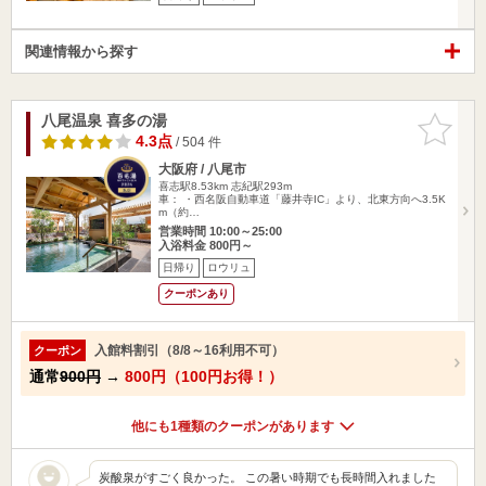
関連情報から探す
八尾温泉 喜多の湯
お気に入
りに追加
4.3点
/ 504 件
大阪府 / 八尾市
喜志駅8.53km
志紀駅293m
車： ・西名阪自動車道「藤井寺IC」より、北東方向へ3.5K
m（約…
営業時間 10:00～25:00
入浴料金 800円～
日帰り
ロウリュ
クーポンあり
入館料割引（8/8～16利用不可）
クーポン
通常
900円
→
800円（100円お得！）
他にも1種類のクーポンがあります
炭酸泉がすごく良かった。 この暑い時期でも長時間入れました