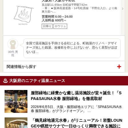
大阪府 / 大阪市平野区
喜志駅11.65km
谷町線平野駅742m
・車： ■ 阪神高速道路・14号松原線「平野出入口」より南
東方面へ…
営業時間 6:00～24:00
入浴料金 600円～
日帰り
ロウリュ
全国で温浴施設を手掛ける会社による、町銭湯のリノベ・デザイ
ナーズ化した銭湯。改修前を存じ上げないが、恐らく原型がほぼ
ないほ…
30代 男
性
関連情報から探す
大阪府のニフティ温泉ニュース
服部緑地に緑豊かな癒し温浴施設が堂々誕生！「S
PA&SAUNA水春 服部緑地」を徹底取材
2026年6月5日、大阪・服部緑地エリアに「SPA&SAUNA水
春 服部緑地」がグランドオープン。
当初の計画から約5年の時を経て誕生した本施設は、温泉・
「鶴見緑地湯元水春」がリニューアル！岩盤LOUN
サウナ・岩盤浴・フィットネス・ラウンジ・レストランなど
GEや瞑想サウナで一日ゆっくり満喫できる施設に
を融合した、これまでの“水春”のイメージをさらに進化させ