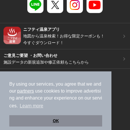
ニフティ温泉アプリ
地図から温泉検索！お得な限定クーポンも！
今すぐダウンロード！
ご意見ご要望 ・お問い合わせ
施設データの新規追加や修正依頼もこちらから
スマートフォン
/
PC
加盟店募集（資料請求）
広告出稿のご案内
By using our services, you agree that we and
our
partners
use cookies to improve advertisi
利用規約
ライフスタイルMEMBERS+規約
ng and enhance your experience on our servi
特定商取引法に基づく表記
ヘルプ
採用情報
ces.
Learn more
運営会社
個人情報保護ポリシー
©NIFTY Lifestyle Co., Ltd.
OK