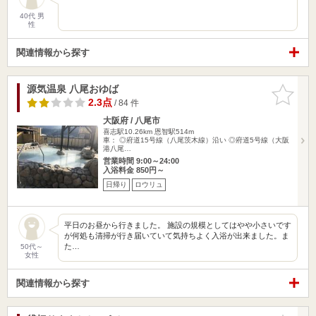
40代 男
性
関連情報から探す
源気温泉 八尾おゆば
お気に入
りに追加
2.3点
/ 84 件
大阪府 / 八尾市
喜志駅10.26km
恩智駅514m
車： ◎府道15号線（八尾茨木線）沿い ◎府道5号線（大阪
港八尾…
営業時間 9:00～24:00
入浴料金 850円～
日帰り
ロウリュ
平日のお昼から行きました。 施設の規模としてはやや小さいです
が何処も清掃が行き届いていて気持ちよく入浴が出来ました。ま
た…
50代～
女性
関連情報から探す