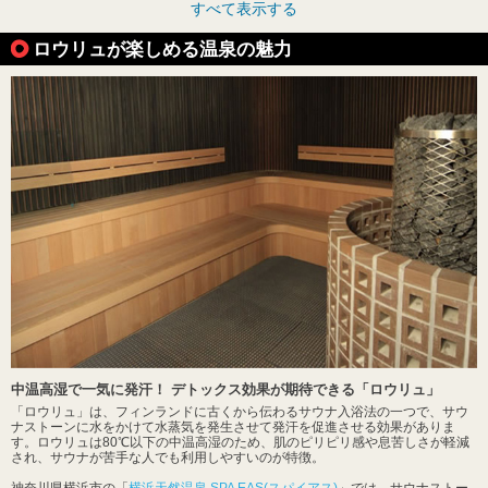
すべて表示する
ロウリュが楽しめる温泉の魅力
中温高湿で一気に発汗！ デトックス効果が期待できる「ロウリュ」
「ロウリュ」は、フィンランドに古くから伝わるサウナ入浴法の一つで、サウ
ナストーンに水をかけて水蒸気を発生させて発汗を促進させる効果がありま
す。ロウリュは80℃以下の中温高湿のため、肌のピリピリ感や息苦しさが軽減
され、サウナが苦手な人でも利用しやすいのが特徴。
神奈川県横浜市の「
横浜天然温泉 SPA EAS(スパイアス)
」では、サウナストー