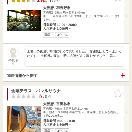
3.9点
/ 129 件
大阪府 / 羽曳野市
喜志駅1.55km
駒ヶ谷駅1.40km
車： ・南阪奈道路「羽曳野IC」より、東方向へ２Km（約
５分） …
営業時間 10:00～26:00
入浴料金 1,000円～
日帰り
ロウリュ
土曜日の夜遅い時間に初めて伺いました。 雰囲気はとてもよかっ
たです。 土曜日の夜は、若い方達が多く賑やかでした。 落…
40代 女
性
関連情報から探す
金剛テラス バレルサウナ
お気に入
りに追加
-点
/ 0 件
大阪府 / 富田林市
喜志駅4.76km
滝谷不動駅2.14km
車：国道309号線を河南方面へ、佐備神山交差点を右折し
て約200ｍ進…
営業時間 9:00～21:40
入浴料金 6,600円～
日帰り
ロウリュ