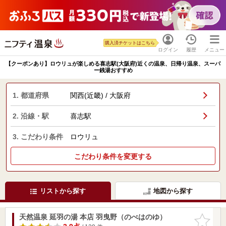
購入済チケットはこちら
ログイン
履歴
メニュー
【クーポンあり】ロウリュが楽しめる喜志駅(大阪府)近くの温泉、日帰り温泉、スーパ
ー銭湯おすすめ
1. 都道府県
関西(近畿) / 大阪府
2. 沿線・駅
喜志駅
3. こだわり条件
ロウリュ
こだわり条件を変更する
リストから探す
地図から探す
天然温泉 延羽の湯 本店 羽曳野（のべはのゆ）
お気に入
りに追加