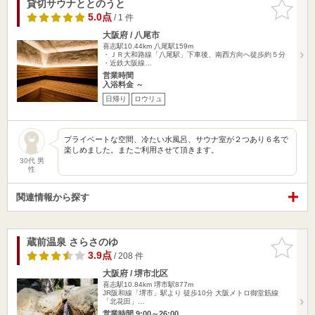
貸切サウナととのうと
お気に入
りに追加
5.0点
/ 1 件
大阪府 / 八尾市
喜志駅10.44km
八尾駅159m
・ＪＲ大和路線「八尾駅」下車後、南西方向へ徒歩約５分
・近鉄大阪線…
営業時間
入浴料金 ～
日帰り
ロウリュ
プライベートな空間、冷たい水風呂、サウナ室が２つあり６名で
楽しめました。またご利用させて頂きます。
30代 男
性
関連情報から探す
蔵前温泉 さらさのゆ
お気に入
りに追加
3.9点
/ 208 件
大阪府 / 堺市北区
喜志駅10.84km
堺市駅877m
JR阪和線「堺市」駅より 徒歩10分 大阪メトロ御堂筋線
「北花田」…
営業時間 9:00～26:00