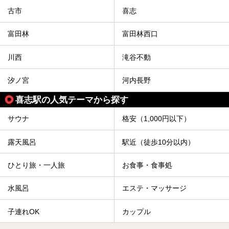
古市
喜志
富田林
富田林西口
川西
滝谷不動
汐ノ宮
河内長野
喜志駅の人気テーマから探す
サウナ
格安（1,000円以下）
露天風呂
駅近（徒歩10分以内）
ひとり旅・一人旅
お食事・食事処
水風呂
エステ・マッサージ
子連れOK
カップル