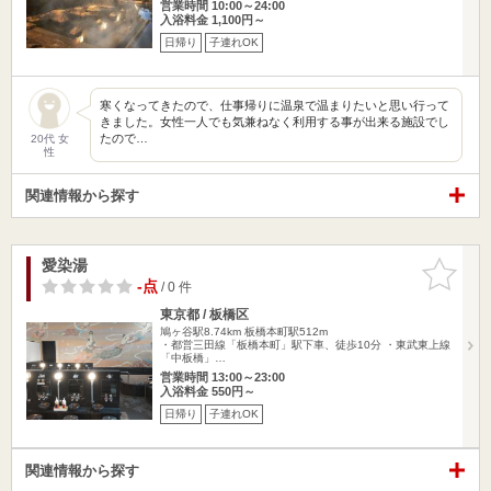
営業時間 10:00～24:00
入浴料金 1,100円～
日帰り
子連れOK
寒くなってきたので、仕事帰りに温泉で温まりたいと思い行って
きました。女性一人でも気兼ねなく利用する事が出来る施設でし
たので…
20代 女
性
関連情報から探す
愛染湯
お気に入
りに追加
-点
/ 0 件
東京都 / 板橋区
鳩ヶ谷駅8.74km
板橋本町駅512m
・都営三田線「板橋本町」駅下車、徒歩10分 ・東武東上線
「中板橋」…
営業時間 13:00～23:00
入浴料金 550円～
日帰り
子連れOK
関連情報から探す