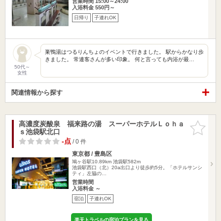
営業時間 15:00～24:00
入浴料金 550円～
日帰り
子連れOK
巣鴨湯はつるりんちょのイベントで行きました。 駅からかなり歩
きました。 常連客さんが多い印象。 何と言っても内浴が最…
50代～
女性
関連情報から探す
高濃度炭酸泉 福来路の湯 スーパーホテルＬｏｈａ
お気に入
ｓ池袋駅北口
りに追加
-点
/ 0 件
東京都 / 豊島区
鳩ヶ谷駅10.89km
池袋駅582m
池袋駅西口（北）20a出口より徒歩約5分。「ホテルサンシ
ティ」左脇の…
営業時間
入浴料金 ～
宿泊
子連れOK
楽天トラベルの宿泊プランを見る