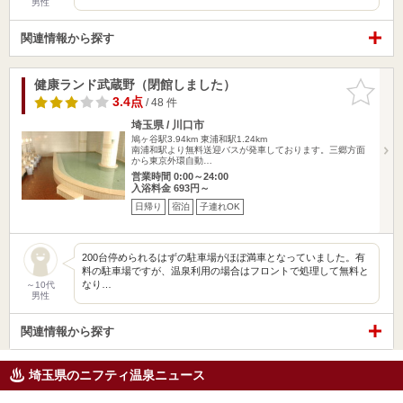
男性
関連情報から探す
健康ランド武蔵野（閉館しました）
お気に入
りに追加
3.4点
/ 48 件
埼玉県 / 川口市
鳩ヶ谷駅3.94km
東浦和駅1.24km
南浦和駅より無料送迎バスが発車しております。三郷方面
から東京外環自動…
営業時間 0:00～24:00
入浴料金 693円～
日帰り
宿泊
子連れOK
200台停められるはずの駐車場がほぼ満車となっていました。有
料の駐車場ですが、温泉利用の場合はフロントで処理して無料と
なり…
～10代
男性
関連情報から探す
埼玉県のニフティ温泉ニュース