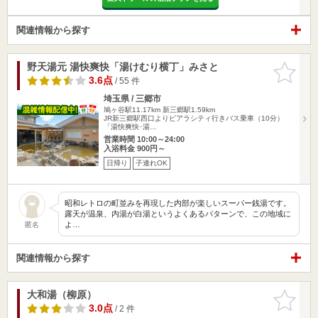
関連情報から探す
野天湯元 湯快爽快「湯けむり横丁」みさと
お気に入
りに追加
3.6点
/ 55 件
埼玉県 / 三郷市
鳩ヶ谷駅11.17km
新三郷駅1.59km
JR新三郷駅西口よりピアラシティ行きバス乗車（10分）
「湯快爽快･湯…
営業時間 10:00～24:00
入浴料金 900円～
日帰り
子連れOK
昭和レトロの町並みを再現した内部が楽しいスーパー銭湯です。
露天が温泉、内湯が白湯というよくあるパターンで、この地域に
よ…
匿名
関連情報から探す
大和湯（柳原）
お気に入
りに追加
3.0点
/ 2 件