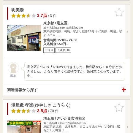
明美湯
お気に入
りに追加
3.7点
/ 3 件
東京都 / 足立区
鳩ヶ谷駅8.85km
梅島駅923m
東武伊勢崎線「梅島」駅より徒歩13分 千代田線「町屋」駅
よりバス。…
営業時間 15:00～24:00
入浴料金 550円～
日帰り
子連れOK
足立区在住の友人の勧めで行きました。梅島駅から１０分ほど歩
きました。 かなり古そうな建物ですが、受付式になっています。
中…
匿名
関連情報から探す
湯屋敷 孝楽(ゆやしき こうらく)
お気に入
りに追加
3.5点
/ 70 件
埼玉県 / さいたま市浦和区
鳩ヶ谷駅8.91km
北浦和駅468m
JR京浜東北線 北浦和駅 東口より徒歩7分「北浦和」駅
ちかく元町通り…