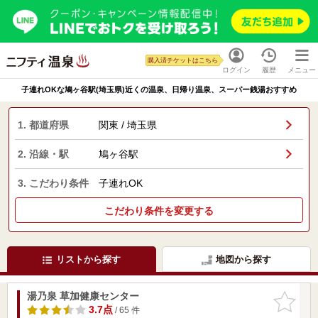
購入済チケットはこちら
ログイン
履歴
メニュー
子連れOKな鳩ヶ谷駅(埼玉県)近くの温泉、日帰り温泉、スーパー銭湯おすすめ
1. 都道府県
関東 / 埼玉県
2. 沿線・駅
鳩ヶ谷駅
3. こだわり条件
子連れOK
こだわり条件を変更する
リストから探す
地図から探す
湯乃泉 草加健康センター
お気に入
りに追加
3.7点
/ 65 件