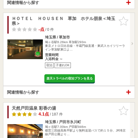
関連情報から探す
ＨＯＴＥＬ ＨＯＵＳＥＮ 草加 ホテル朋泉＜埼玉
お気に入
県＞
りに追加
-点
/ 0 件
埼玉県 / 草加市
鳩ヶ谷駅6.26km
草加駅293m
東京メトロ日比谷線・半蔵門線直通・東武スカイツリーラ
イン草加駅東口よ…
営業時間
入浴料金 ～
宿泊
子連れOK
楽天トラベルの宿泊プランを見る
関連情報から探す
天然戸田温泉 彩香の湯
お気に入
りに追加
4.1点
/ 187 件
埼玉県 / 戸田市氷川町
鳩ヶ谷駅7.00km
戸田駅946m
都営三田線高島平駅より無料送迎バスで約１５分、JR埼京
線戸田公園より…