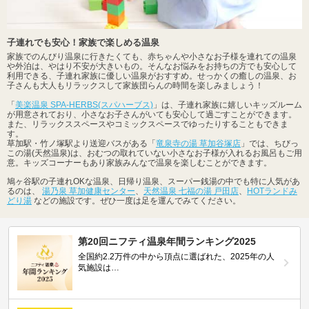
子連れでも安心！家族で楽しめる温泉
家族でのんびり温泉に行きたくても、赤ちゃんや小さなお子様を連れての温泉
や外泊は、やはり不安が大きいもの。そんなお悩みをお持ちの方でも安心して
利用できる、子連れ家族に優しい温泉がおすすめ。せっかくの癒しの温泉、お
子さんも大人もリラックスして家族団らんの時間を楽しみましょう！
「
美楽温泉 SPA-HERBS(スパハーブス)
」は、子連れ家族に嬉しいキッズルーム
が用意されており、小さなお子さんがいても安心して過ごすことができます。
また、リラックススペースやコミックスペースでゆったりすることもできま
す。
草加駅・竹ノ塚駅より送迎バスがある「
竜泉寺の湯 草加谷塚店
」では、ちびっ
この湯(天然温泉)は、おむつの取れていない小さなお子様が入れるお風呂もご用
意。キッズコーナーもあり家族みんなで温泉を楽しむことができます。
鳩ヶ谷駅の子連れOKな温泉、日帰り温泉、スーパー銭湯の中でも特に人気があ
るのは、
湯乃泉 草加健康センター
、
天然温泉 七福の湯 戸田店
、
HOTランドみ
どり湯
などの施設です。ぜひ一度は足を運んでみてください。
第20回ニフティ温泉年間ランキング2025
全国約2.2万件の中から頂点に選ばれた、2025年の人
気施設は…