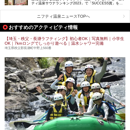
ティ温泉サウナランキング2023」で「SUCCESS賞」を獲
加谷塚店」がコラボイベントを期間限定で開催中ということ
得した人気温浴施設「竜泉寺の湯 草加谷塚店」がコラボイ
で早速訪問！
ベントを開催。
気になるその内容をチェックしてきました！
ニフティ温泉ニュースTOPへ
早速訪問し、気になるその内容を取材してきました！
おすすめのアクティビティ情報
───
提供元：花王株式会社【PR】
この記事は花王株式会社商品のPRイベントレポート記事で
【埼玉・秩父・長瀞ラフティング】初心者OK｜写真無料｜小学生
す。
OK｜7kmロングでしっかり遊べる｜温水シャワー完備
埼玉県秩父郡長瀞町中野上560番