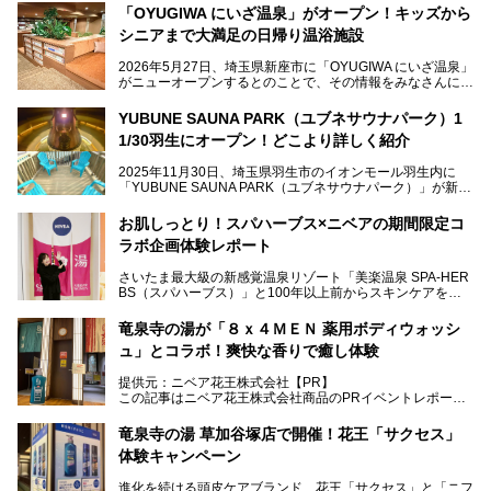
「OYUGIWA にいざ温泉」がオープン！キッズから
シニアまで大満足の日帰り温浴施設
2026年5月27日、埼玉県新座市に「OYUGIWA にいざ温泉」
がニューオープンするとのことで、その情報をみなさんにい
ち早くお伝えしようとひと足お先に取材訪問。
YUBUNE SAUNA PARK（ユブネサウナパーク）1
メインとなる黒湯の天然温泉や本格的なサウナをはじめ、4
1/30羽生にオープン！どこより詳しく紹介
種類のリラックスルームやお食事処、他施設とは一線を画す
キッズコーナーなど、施設の隅々までたっぷりとチェックし
2025年11月30日、埼玉県羽生市のイオンモール羽生内に
てきました！
「YUBUNE SAUNA PARK（ユブネサウナパーク）」が新規
オープン！
お肌しっとり！スパハーブス×ニベアの期間限定コ
今年の4月1日から楽久屋グループの一員となった「湯舞音
ラボ企画体験レポート
（ユブネ）」が新ブランド「YUBUNE SAUNA PARK」を立
ち上げました。
さいたま最大級の新感覚温泉リゾート「美楽温泉 SPA-HER
湯舞音らしいサウナにこだわった遊び心満点の"銭湯×屋外サ
BS（スパハーブス）」と100年以上前からスキンケアを考
ウナ"施設で、男女別のお風呂のほか、水着やサウナ着で楽
案してきた「ニベア」が、期間限定でコラボ企画を開催中。
しめる男女共用屋外サウナや飲食できるととのいスペースな
読者モデルやインスタグラマーとして活躍している、美容＆
ど、ユニークなポイントがいっぱい！
竜泉寺の湯が「８ｘ４ＭＥＮ 薬用ボディウォッシ
スパ大好きの畑瀬愛さんと取材してきました。
オープン前取材に行ってきましたので、早速どこより詳しく
ュ」とコラボ！爽快な香りで癒し体験
紹介しちゃいます！
───
提供元：ニベア花王株式会社【PR】
提供元：ニベア花王株式会社【PR】
この記事はニベア花王株式会社商品のPRイベントレポート
この記事はニベア花王株式会社商品のPRイベントレポート
記事です。
記事です。
竜泉寺の湯 草加谷塚店で開催！花王「サクセス」
ーーー
体験キャンペーン
注目のボディウォッシュアイテム「８ｘ４ＭＥＮ 薬用ボデ
ィウォッシュ」と「ニフティ温泉年間ランキング2021」で
進化を続ける頭皮ケアブランド、花王「サクセス」と「ニフ
全国総合2位にランクインした人気温浴施設「竜泉寺の湯 草