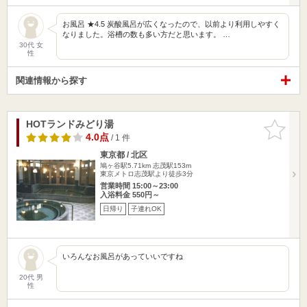
お風呂 ★4.5 炭酸風呂が広くなったので、以前より利用しやすく
なりました。浴槽の数も多い方だと思います。 …
30代 女
性
関連情報から探す
HOTランドみどり湯
お気に入
りに追加
4.0点
/ 1 件
東京都 / 北区
鳩ヶ谷駅5.71km
志茂駅153m
東京メトロ志茂駅より徒歩3分
営業時間 15:00～23:00
入浴料金 550円～
日帰り
子連れOK
いろんなお風呂があっていいですね
20代 男
性