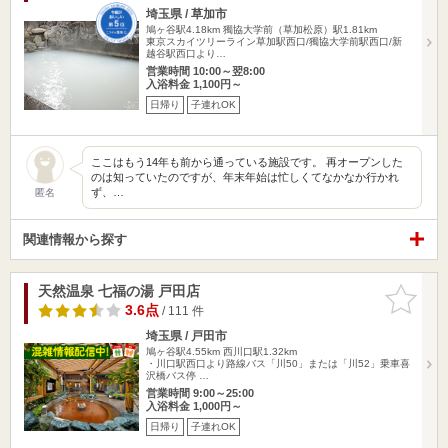
埼玉県 / 草加市
鳩ヶ谷駅4.18km
獨協大学前（草加松原）駅1.81km
東京スカイツリーライン草加駅西口/獨協大学前駅西口/新
越谷駅西口より…
営業時間 10:00～翌8:00
入浴料金 1,100円～
日帰り
子連れOK
ここはもう14年も前から通っている施設です。 再オープンした
のは知っていたのですが、年末年始は忙しくてなかなか行かれ
ず、…
匿名
関連情報から探す
天然温泉 七福の湯 戸田店
お気に入
りに追加
3.6点
/ 111 件
埼玉県 / 戸田市
鳩ヶ谷駅4.55km
西川口駅1.32km
・川口駅西口より路線バス「川50」または「川52」乗車喜
沢橋バス停 …
営業時間 9:00～25:00
入浴料金 1,000円～
日帰り
子連れOK