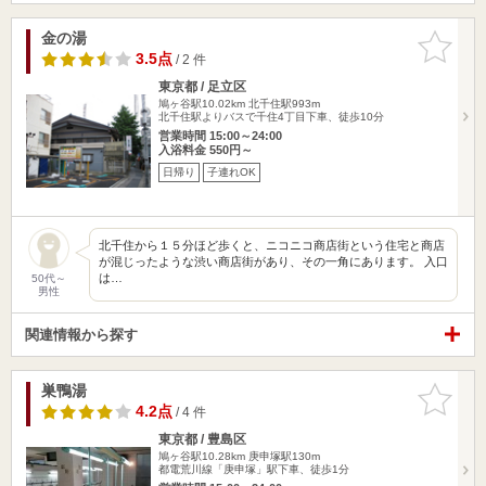
金の湯
お気に入
りに追加
3.5点
/ 2 件
東京都 / 足立区
鳩ヶ谷駅10.02km
北千住駅993m
北千住駅よりバスで千住4丁目下車、徒歩10分
営業時間 15:00～24:00
入浴料金 550円～
日帰り
子連れOK
北千住から１５分ほど歩くと、ニコニコ商店街という住宅と商店
が混じったような渋い商店街があり、その一角にあります。 入口
は…
50代～
男性
関連情報から探す
巣鴨湯
お気に入
りに追加
4.2点
/ 4 件
東京都 / 豊島区
鳩ヶ谷駅10.28km
庚申塚駅130m
都電荒川線「庚申塚」駅下車、徒歩1分