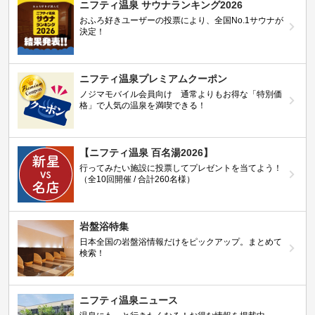
ニフティ温泉 サウナランキング2026
おふろ好きユーザーの投票により、全国No.1サウナが
決定！
ニフティ温泉プレミアムクーポン
ノジマモバイル会員向け 通常よりもお得な「特別価
格」で人気の温泉を満喫できる！
【ニフティ温泉 百名湯2026】
行ってみたい施設に投票してプレゼントを当てよう！
（全10回開催 / 合計260名様）
岩盤浴特集
日本全国の岩盤浴情報だけをピックアップ。まとめて
検索！
ニフティ温泉ニュース