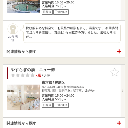
営業時間 10:00～25:00
入浴料金 750円～
日帰り
子連れOK
比較的安めな料金で、お風呂の種類も多く、満足です。 初回訪問
で当たりを確信し、2回目から回数券を買いました。週替わり湯
が…
20代 男
性
関連情報から探す
やすらぎの湯 ニュー椿
お気に入
りに追加
-点
/ 0 件
東京都 / 豊島区
鳩ヶ谷駅9.94km
新庚申塚駅41m
都電荒川線「新庚申塚」駅下車、徒歩0分
営業時間 15:00～24:00
入浴料金 550円～
日帰り
子連れOK
関連情報から探す