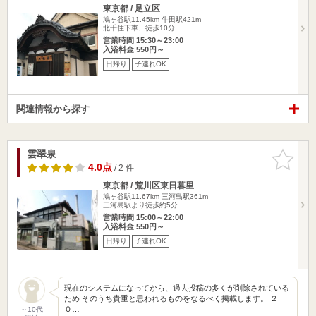
東京都 / 足立区
鳩ヶ谷駅11.45km
牛田駅421m
北千住下車、徒歩10分
営業時間 15:30～23:00
入浴料金 550円～
日帰り
子連れOK
関連情報から探す
雲翠泉
お気に入
りに追加
4.0点
/ 2 件
東京都 / 荒川区東日暮里
鳩ヶ谷駅11.67km
三河島駅361m
三河島駅より徒歩約5分
営業時間 15:00～22:00
入浴料金 550円～
日帰り
子連れOK
現在のシステムになってから、過去投稿の多くが削除されている
ため そのうち貴重と思われるものをなるべく掲載します。 ２
０…
～10代