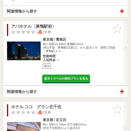
関連情報から探す
アパホテル〈巣鴨駅前〉
お気に入
りに追加
-点
/ 0 件
東京都 / 豊島区
鳩ヶ谷駅10.69km
巣鴨駅242m
JR山手線「巣鴨駅(正面口)」から徒歩２分 都営三田線
「巣鴨駅(Ａ４…
営業時間
入浴料金 ～
宿泊
楽天トラベルの宿泊プランを見る
関連情報から探す
ホテル ココ グラン北千住
お気に入
りに追加
-点
/ 0 件
東京都 / 足立区
鳩ヶ谷駅10.70km
北千住駅281m
JR北千住駅西口より徒歩3分