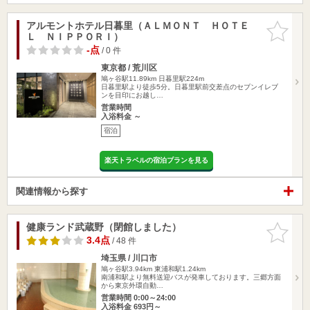
アルモントホテル日暮里（ＡＬＭＯＮＴ ＨＯＴＥ
お気に入
Ｌ ＮＩＰＰＯＲＩ）
りに追加
-点
/ 0 件
東京都 / 荒川区
鳩ヶ谷駅11.89km
日暮里駅224m
日暮里駅より徒歩5分。日暮里駅前交差点のセブンイレブ
ンを目印にお越し…
営業時間
入浴料金 ～
宿泊
楽天トラベルの宿泊プランを見る
関連情報から探す
健康ランド武蔵野（閉館しました）
お気に入
りに追加
3.4点
/ 48 件
埼玉県 / 川口市
鳩ヶ谷駅3.94km
東浦和駅1.24km
南浦和駅より無料送迎バスが発車しております。三郷方面
から東京外環自動…
営業時間 0:00～24:00
入浴料金 693円～