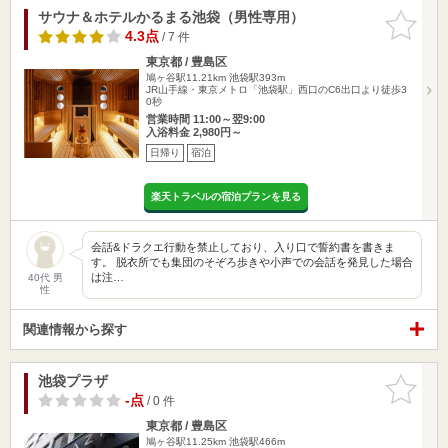
サウナ＆ホテルかるまる池袋（男性専用）
お気に入
りに追加
4.3点
/ 7 件
東京都 / 豊島区
鳩ヶ谷駅11.21km
池袋駅393m
JR山手線・東京メトロ「池袋駅」西口のC6出口より徒歩3
0秒
営業時間 11:00～翌9:00
入浴料金 2,980円～
日帰り
宿泊
楽天トラベルの宿泊プランを見る
会話&ドラクエ行動を禁止しており、入り口で誓約書を書きま
す。 脱衣所でも集団のそぞろ歩きや小声での会話を発見した場合
は注…
40代 男
性
関連情報から探す
池袋プラザ
お気に入
りに追加
-点
/ 0 件
東京都 / 豊島区
鳩ヶ谷駅11.25km
池袋駅466m