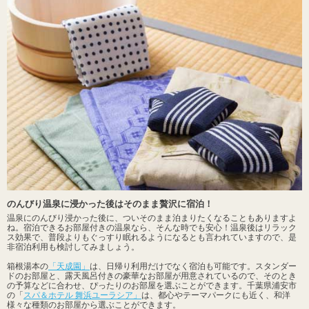
のんびり温泉に浸かった後はそのまま贅沢に宿泊！
温泉にのんびり浸かった後に、ついそのまま泊まりたくなることもありますよ
ね。宿泊できるお部屋付きの温泉なら、そんな時でも安心！温泉後はリラック
ス効果で、普段よりもぐっすり眠れるようになるとも言われていますので、是
非宿泊利用も検討してみましょう。
箱根湯本の
「天成園」
は、日帰り利用だけでなく宿泊も可能です。スタンダー
ドのお部屋と、露天風呂付きの豪華なお部屋が用意されているので、そのとき
の予算などに合わせ、ぴったりのお部屋を選ぶことができます。千葉県浦安市
の「
スパ＆ホテル 舞浜ユーラシア」
は、都心やテーマパークにも近く、和洋
様々な種類のお部屋から選ぶことができます。