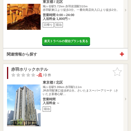
東京都 / 北区
鳩ヶ谷駅5.72km
赤羽岩淵駅310m
赤羽駅東口より徒歩3分。一番街商店街入口より徒歩2分。
営業時間 0:00～24:00
入浴料金 1,800円～
日帰り
宿泊
楽天トラベルの宿泊プランを見る
関連情報から探す
赤羽ホリックホテル
お気に入
りに追加
-点
/ 0 件
東京都 / 北区
鳩ヶ谷駅5.99km
赤羽駅111m
JR赤羽駅東口徒歩約1分。さいたまスーパーアリーナ（さ
いたま新都心駅…
営業時間
入浴料金 ～
宿泊