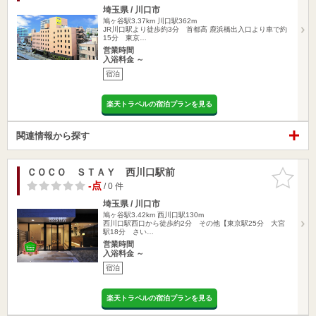
埼玉県 / 川口市
鳩ヶ谷駅3.37km
川口駅362m
JR川口駅より徒歩約3分 首都高 鹿浜橋出入口より車で約
15分 東京…
営業時間
入浴料金 ～
宿泊
楽天トラベルの宿泊プランを見る
関連情報から探す
ＣＯＣＯ ＳＴＡＹ 西川口駅前
お気に入
りに追加
-点
/ 0 件
埼玉県 / 川口市
鳩ヶ谷駅3.42km
西川口駅130m
西川口駅西口から徒歩約2分 その他【東京駅25分 大宮
駅18分 さい…
営業時間
入浴料金 ～
宿泊
楽天トラベルの宿泊プランを見る