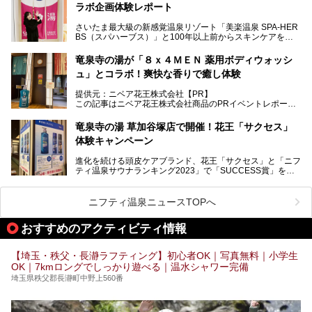
ラボ企画体験レポート
（ユブネ）」が新ブランド「YUBUNE SAUNA PARK」を立
ち上げました。
さいたま最大級の新感覚温泉リゾート「美楽温泉 SPA-HER
湯舞音らしいサウナにこだわった遊び心満点の"銭湯×屋外サ
BS（スパハーブス）」と100年以上前からスキンケアを考
ウナ"施設で、男女別のお風呂のほか、水着やサウナ着で楽
案してきた「ニベア」が、期間限定でコラボ企画を開催中。
しめる男女共用屋外サウナや飲食できるととのいスペースな
読者モデルやインスタグラマーとして活躍している、美容＆
ど、ユニークなポイントがいっぱい！
竜泉寺の湯が「８ｘ４ＭＥＮ 薬用ボディウォッシ
スパ大好きの畑瀬愛さんと取材してきました。
オープン前取材に行ってきましたので、早速どこより詳しく
ュ」とコラボ！爽快な香りで癒し体験
紹介しちゃいます！
───
提供元：ニベア花王株式会社【PR】
提供元：ニベア花王株式会社【PR】
この記事はニベア花王株式会社商品のPRイベントレポート
この記事はニベア花王株式会社商品のPRイベントレポート
記事です。
記事です。
竜泉寺の湯 草加谷塚店で開催！花王「サクセス」
ーーー
体験キャンペーン
注目のボディウォッシュアイテム「８ｘ４ＭＥＮ 薬用ボデ
ィウォッシュ」と「ニフティ温泉年間ランキング2021」で
進化を続ける頭皮ケアブランド、花王「サクセス」と「ニフ
全国総合2位にランクインした人気温浴施設「竜泉寺の湯 草
ティ温泉サウナランキング2023」で「SUCCESS賞」を獲
加谷塚店」がコラボイベントを期間限定で開催中ということ
得した人気温浴施設「竜泉寺の湯 草加谷塚店」がコラボイ
で早速訪問！
ベントを開催。
気になるその内容をチェックしてきました！
ニフティ温泉ニュースTOPへ
早速訪問し、気になるその内容を取材してきました！
おすすめのアクティビティ情報
───
提供元：花王株式会社【PR】
この記事は花王株式会社商品のPRイベントレポート記事で
【埼玉・秩父・長瀞ラフティング】初心者OK｜写真無料｜小学生
す。
OK｜7kmロングでしっかり遊べる｜温水シャワー完備
埼玉県秩父郡長瀞町中野上560番