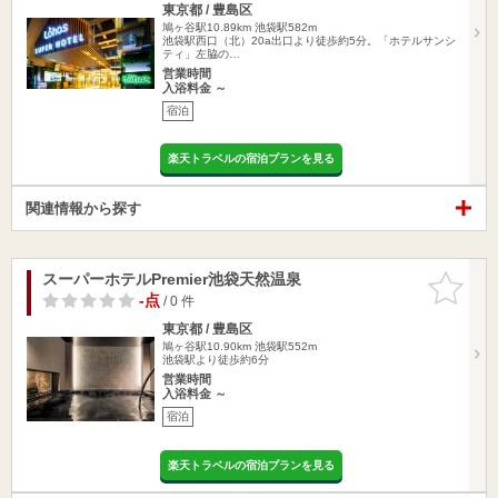
東京都 / 豊島区
鳩ヶ谷駅10.89km
池袋駅582m
池袋駅西口（北）20a出口より徒歩約5分。「ホテルサンシ
ティ」左脇の…
営業時間
入浴料金 ～
宿泊
楽天トラベルの宿泊プランを見る
関連情報から探す
スーパーホテルPremier池袋天然温泉
お気に入
りに追加
-点
/ 0 件
東京都 / 豊島区
鳩ヶ谷駅10.90km
池袋駅552m
池袋駅より徒歩約6分
営業時間
入浴料金 ～
宿泊
楽天トラベルの宿泊プランを見る