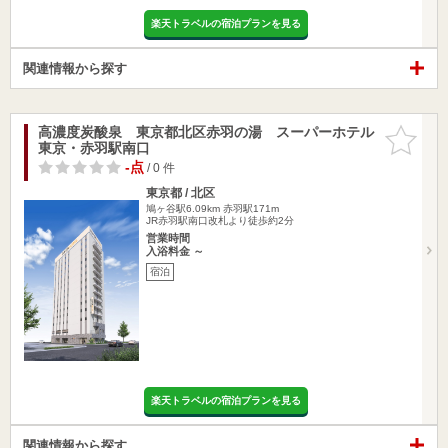
楽天トラベルの宿泊プランを見る
関連情報から探す
高濃度炭酸泉 東京都北区赤羽の湯 スーパーホテル
お気に入
東京・赤羽駅南口
りに追加
-点
/ 0 件
東京都 / 北区
鳩ヶ谷駅6.09km
赤羽駅171m
JR赤羽駅南口改札より徒歩約2分
営業時間
入浴料金 ～
宿泊
楽天トラベルの宿泊プランを見る
関連情報から探す