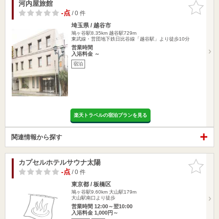
河内屋旅館
お気に入
りに追加
-点
/ 0 件
埼玉県 / 越谷市
鳩ヶ谷駅8.35km
越谷駅729m
東武線・営団地下鉄日比谷線「越谷駅」より徒歩10分
営業時間
入浴料金 ～
宿泊
楽天トラベルの宿泊プランを見る
関連情報から探す
カプセルホテルサウナ太陽
お気に入
りに追加
-点
/ 0 件
東京都 / 板橋区
鳩ヶ谷駅9.60km
大山駅179m
大山駅南口より徒歩
営業時間 12:00～翌10:00
入浴料金 1,000円～