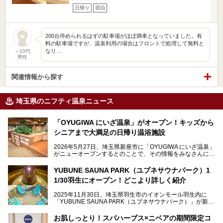
日帰り
宿泊
200台停められるはずの駐車場がほぼ満車となっていました。有
料の駐車場ですが、温泉利用の場合はフロントで処理して無料と
なり…
～10代
男性
関連情報から探す
埼玉県のニフティ温泉ニュース
「OYUGIWA にいざ温泉」がオープン！キッズから
シニアまで大満足の日帰り温浴施設
2026年5月27日、埼玉県新座市に「OYUGIWA にいざ温泉」
がニューオープンするとのことで、その情報をみなさんにい
ち早くお伝えしようとひと足お先に取材訪問。
YUBUNE SAUNA PARK（ユブネサウナパーク）1
メインとなる黒湯の天然温泉や本格的なサウナをはじめ、4
1/30羽生にオープン！どこより詳しく紹介
種類のリラックスルームやお食事処、他施設とは一線を画す
キッズコーナーなど、施設の隅々までたっぷりとチェックし
2025年11月30日、埼玉県羽生市のイオンモール羽生内に
てきました！
「YUBUNE SAUNA PARK（ユブネサウナパーク）」が新規
オープン！
お肌しっとり！スパハーブス×ニベアの期間限定コ
今年の4月1日から楽久屋グループの一員となった「湯舞音