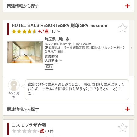
関連情報から探す
HOTEL BALS RESORT&SPA 別邸 SPA museum
お気に入
りに追加
4.7点
/ 13 件
埼玉県 / 川口市
鳩ヶ谷駅4.10km
東川口駅1.24km
JR武蔵野線・埼玉高速鉄道線 東川口駅よりタクシー利用5
分東京外環自…
営業時間
入浴料金 ～
宿泊
宿泊で無料で温泉を楽しみました。 (現在は日帰り温泉はやって
おらず、 ホテルの利用者に限り温泉を利用できるとのこと) こ
こ…
40代 男
性
関連情報から探す
コスモプラザ赤羽
お気に入
りに追加
-点
/ 0 件