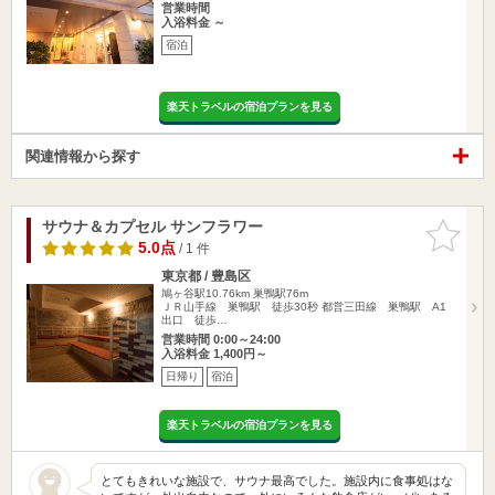
営業時間
入浴料金 ～
宿泊
楽天トラベルの宿泊プランを見る
関連情報から探す
サウナ＆カプセル サンフラワー
お気に入
りに追加
5.0点
/ 1 件
東京都 / 豊島区
鳩ヶ谷駅10.76km
巣鴨駅76m
ＪＲ山手線 巣鴨駅 徒歩30秒 都営三田線 巣鴨駅 A1
出口 徒歩…
営業時間 0:00～24:00
入浴料金 1,400円～
日帰り
宿泊
楽天トラベルの宿泊プランを見る
とてもきれいな施設で、サウナ最高でした。施設内に食事処はな