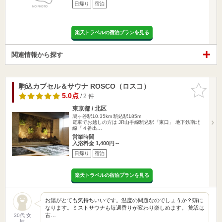
日帰り
宿泊
楽天トラベルの宿泊プランを見る
関連情報から探す
駒込カプセル＆サウナ ROSCO（ロスコ）
お気に入
りに追加
5.0点
/ 2 件
東京都 / 北区
鳩ヶ谷駅10.35km
駒込駅185m
電車でお越しの方は JR山手線駒込駅「東口」 地下鉄南北
線「４番出…
営業時間
入浴料金 1,400円～
日帰り
宿泊
楽天トラベルの宿泊プランを見る
お湯がとても気持ちいいです。温度の問題なのでしょうか？癖に
なります。ミストサウナも毎週香りが変わり楽しめます。 施設は
古…
30代 女
性