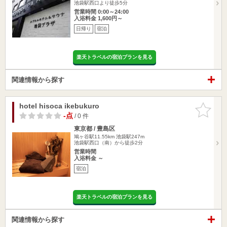
池袋駅西口より徒歩5分
営業時間 0:00～24:00
入浴料金 1,600円～
日帰り
宿泊
楽天トラベルの宿泊プランを見る
関連情報から探す
hotel hisoca ikebukuro
お気に入
りに追加
-点
/ 0 件
東京都 / 豊島区
鳩ヶ谷駅11.55km
池袋駅247m
池袋駅西口（南）から徒歩2分
営業時間
入浴料金 ～
宿泊
楽天トラベルの宿泊プランを見る
関連情報から探す