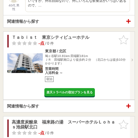
いですが、外出自由なので、外にいろんな飲食店がいっぱいある
ので、…
40代 男
性
関連情報から探す
Ｔａｂｉｓｔ 東京シティビューホテル
お気に入
りに追加
-点
/ 0 件
東京都 / 北区
鳩ヶ谷駅10.81km
田端駅181m
ＪＲ 田端駅南口より徒歩約２分 （北口からは徒歩10分
かかります）
営業時間
入浴料金 ～
宿泊
楽天トラベルの宿泊プランを見る
関連情報から探す
高濃度炭酸泉 福来路の湯 スーパーホテルＬｏｈａ
お気に入
ｓ池袋駅北口
りに追加
-点
/ 0 件