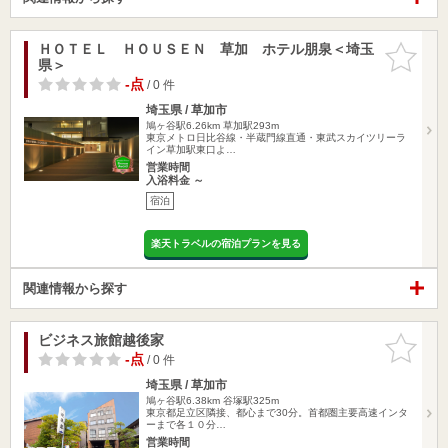
ＨＯＴＥＬ ＨＯＵＳＥＮ 草加 ホテル朋泉＜埼玉
お気に入
県＞
りに追加
-点
/ 0 件
埼玉県 / 草加市
鳩ヶ谷駅6.26km
草加駅293m
東京メトロ日比谷線・半蔵門線直通・東武スカイツリーラ
イン草加駅東口よ…
営業時間
入浴料金 ～
宿泊
楽天トラベルの宿泊プランを見る
関連情報から探す
ビジネス旅館越後家
お気に入
りに追加
-点
/ 0 件
埼玉県 / 草加市
鳩ヶ谷駅6.38km
谷塚駅325m
東京都足立区隣接、都心まで30分。首都圏主要高速インタ
ーまで各１０分…
営業時間