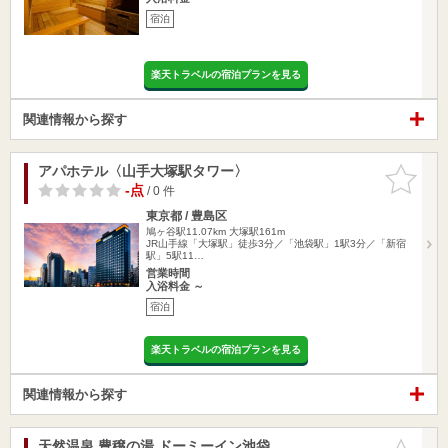
宿泊
楽天トラベルの宿泊プランを見る
関連情報から探す
アパホテル〈山手大塚駅タワー〉
お気に入
りに追加
-点
/ 0 件
東京都 / 豊島区
鳩ヶ谷駅11.07km
大塚駅161m
JR山手線「大塚駅」徒歩3分／「池袋駅」1駅3分／「新宿
駅」5駅11…
営業時間
入浴料金 ～
宿泊
楽天トラベルの宿泊プランを見る
関連情報から探す
天然温泉 豊穣の湯 ドーミーイン池袋
お気に入