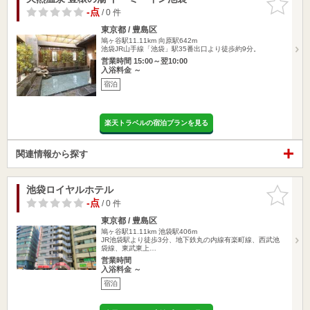
りに追加
-点
/ 0 件
東京都 / 豊島区
鳩ヶ谷駅11.11km
向原駅642m
池袋JR山手線「池袋」駅35番出口より徒歩約9分。
営業時間 15:00～翌10:00
入浴料金 ～
宿泊
楽天トラベルの宿泊プランを見る
関連情報から探す
池袋ロイヤルホテル
お気に入
りに追加
-点
/ 0 件
東京都 / 豊島区
鳩ヶ谷駅11.11km
池袋駅406m
JR池袋駅より徒歩3分、地下鉄丸の内線有楽町線、西武池
袋線、東武東上…
営業時間
入浴料金 ～
宿泊