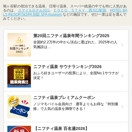
鳩ヶ谷駅の宿泊できる温泉、日帰り温泉、スーパー銭湯の中でも特に人気があ
るのは、
スマイルホテル川口
、
ＣＯＣＯ ＳＴＡＹ 西川口駅前
、
HOTEL BA
LS RESORT&SPA 別邸 SPA museum
などの施設です。ぜひ一度は足を運んで
みてください。
第20回ニフティ温泉年間ランキング2025
全国約2.2万件の中から頂点に選ばれた、2025年の人
気施設は…
ニフティ温泉 サウナランキング2026
おふろ好きユーザーの投票により、全国No.1サウナが
決定！
ニフティ温泉プレミアムクーポン
ノジマモバイル会員向け 通常よりもお得な「特別価
格」で人気の温泉を満喫できる！
【ニフティ温泉 百名湯2026】