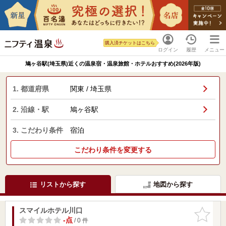
購入済チケットはこちら
ログイン
履歴
メニュー
鳩ヶ谷駅(埼玉県)近くの温泉宿・温泉旅館・ホテルおすすめ(2026年版)
1. 都道府県
関東 / 埼玉県
2. 沿線・駅
鳩ヶ谷駅
3. こだわり条件
宿泊
こだわり条件を変更する
リストから探す
地図から探す
スマイルホテル川口
お気に入
りに追加
-点
/ 0 件