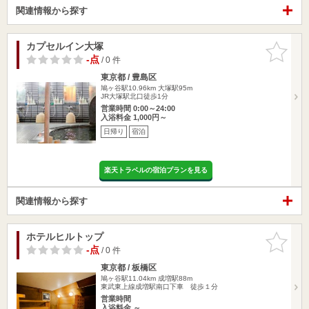
関連情報から探す
カプセルイン大塚
お気に入
りに追加
-点
/ 0 件
東京都 / 豊島区
鳩ヶ谷駅10.96km
大塚駅95m
JR大塚駅北口徒歩1分
営業時間 0:00～24:00
入浴料金 1,000円～
日帰り
宿泊
楽天トラベルの宿泊プランを見る
関連情報から探す
ホテルヒルトップ
お気に入
りに追加
-点
/ 0 件
東京都 / 板橋区
鳩ヶ谷駅11.04km
成増駅88m
東武東上線成増駅南口下車 徒歩１分
営業時間
入浴料金 ～