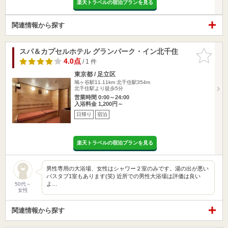
楽天トラベルの宿泊プランを見る
関連情報から探す
スパ＆カプセルホテル グランパーク・イン北千住
お気に入
りに追加
4.0点
/ 1 件
東京都 / 足立区
鳩ヶ谷駅11.11km
北千住駅354m
北千住駅より徒歩5分
営業時間 0:00～24:00
入浴料金 1,200円～
日帰り
宿泊
楽天トラベルの宿泊プランを見る
男性専用の大浴場、女性はシャワー２室のみです。湯の出が悪い
バスタブ1室もあります(笑) 近所での男性大浴場は評価は良い
よ…
50代～
女性
関連情報から探す