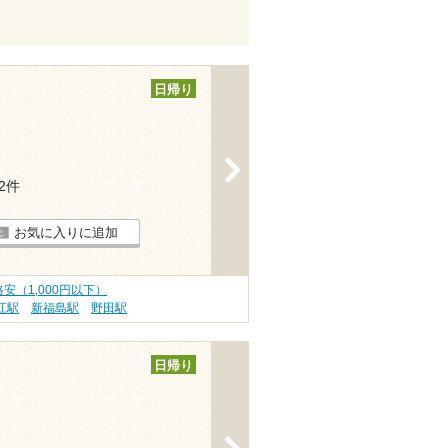
日帰り
>
12件
お気に入りに追加
安（1,000円以下）
江駅
新福島駅
野田駅
日帰り
>