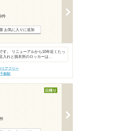
>
19件
お気に入りに追加
す。 リニューアルから10年近くたっ
足入れと脱衣所のロッカーは…
バリアフリー
千船駅
日帰り
>
8件