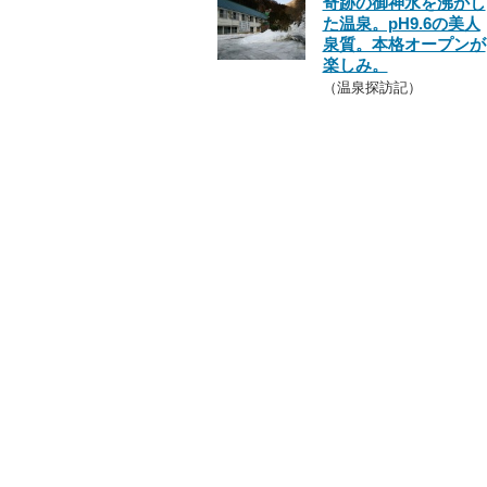
奇跡の御神水を沸かし
た温泉。pH9.6の美人
泉質。本格オープンが
楽しみ。
（温泉探訪記）