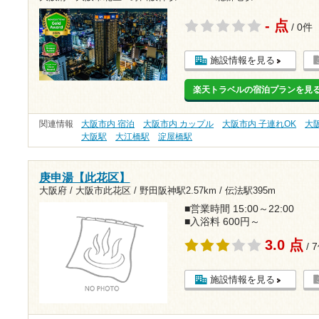
- 点
/ 0件
施設情報を見る
楽天トラベルの宿泊プランを見
関連情報
大阪市内 宿泊
大阪市内 カップル
大阪市内 子連れOK
大
大阪駅
大江橋駅
淀屋橋駅
庚申湯【此花区】
大阪府 / 大阪市此花区 /
野田阪神駅2.57km
/
伝法駅395m
■営業時間 15:00～22:00
■入浴料 600円～
3.0 点
/ 
施設情報を見る