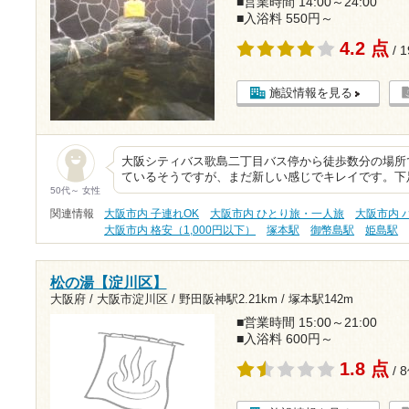
■営業時間 14:00～24:00
■入浴料 550円～
4.2 点
/ 
施設情報を見る
大阪シティバス歌島二丁目バス停から徒歩数分の場所で
ているそうですが、まだ新しい感じでキレイです。下
50代～ 女性
関連情報
大阪市内 子連れOK
大阪市内 ひとり旅・一人旅
大阪市内 
大阪市内 格安（1,000円以下）
塚本駅
御幣島駅
姫島駅
松の湯【淀川区】
大阪府 / 大阪市淀川区 /
野田阪神駅2.21km
/
塚本駅142m
■営業時間 15:00～21:00
■入浴料 600円～
1.8 点
/ 