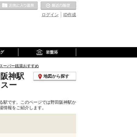
お気に入りの温泉
最近の履歴
ログイン
ID作成
グ
岩盤浴
スーパー銭湯おすすめ
田阪神駅
地図から探す
、スー
る駅です。このページでは野田阪神駅か
湯情報をご紹介します。