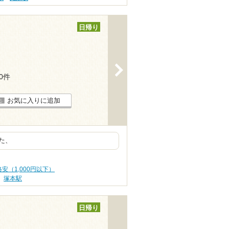
日帰り
>
10件
お気に入りに追加
た、
安（1,000円以下）
塚本駅
日帰り