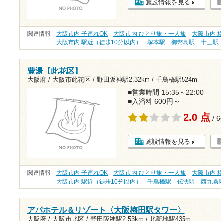
施設情報を見る
関連情報
大阪市内 子連れOK
大阪市内 ひとり旅・一人旅
大阪市内 格
大阪市内 駅近（徒歩10分以内）
塚本駅
御幣島駅
十三駅
豊湯【此花区】
大阪府 / 大阪市此花区 /
野田阪神駅2.32km
/
千鳥橋駅524m
■営業時間 15:35～22:00
■入浴料 600円～
2.0 点
/ 
施設情報を見る
関連情報
大阪市内 子連れOK
大阪市内 ひとり旅・一人旅
大阪市内 格
大阪市内 駅近（徒歩10分以内）
千鳥橋駅
伝法駅
西九条
アパホテル＆リゾート〈大阪梅田駅タワー〉
大阪府 / 大阪市北区 /
野田阪神駅2.53km
/
北新地駅435m