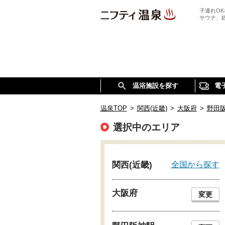
子連れO
サウナ、
温浴施設を探す
電
温泉TOP
>
関西(近畿)
>
大阪府
>
野田
選択中のエリア
全国から探す
関西(近畿)
大阪府
変更