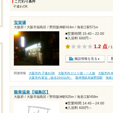
こだわり条件
子連れOK
宝栄湯
大阪府 / 大阪市福島区 /
野田阪神駅414m
/
海老江駅571m
■営業時間 15:40～22:00
■入浴料 600円～
1.2 点
/ 
施設情報を見る
関連情報
大阪市内 子連れOK
大阪市内 ひとり旅・一人旅
大阪市内 格
大阪市内 駅近（徒歩10分以内）
阪神電鉄本線野田駅
海老
龍美温泉【福島区】
大阪府 / 大阪市福島区 /
野田阪神駅625m
/
海老江駅458m
■営業時間 14:45～24:00
■入浴料 600円～