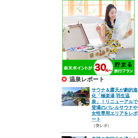
温泉レポート
サウナ＆露天が劇的進
化「極楽湯 羽生温
泉」！リニューアルで
登場のバレルサウナや
女性専用エリアをレポ
ート
（突レポ）