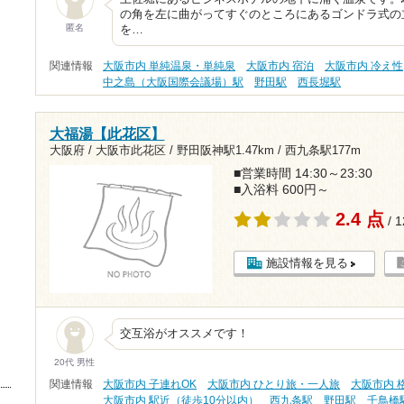
の角を左に曲がってすぐのところにあるゴンドラ式の
匿名
を…
関連情報
大阪市内 単純温泉・単純泉
大阪市内 宿泊
大阪市内 冷え性
中之島（大阪国際会議場）駅
野田駅
西長堀駅
大福湯【此花区】
大阪府 / 大阪市此花区 /
野田阪神駅1.47km
/
西九条駅177m
■営業時間 14:30～23:30
■入浴料 600円～
2.4 点
/ 
施設情報を見る
交互浴がオススメです！
20代 男性
関連情報
大阪市内 子連れOK
大阪市内 ひとり旅・一人旅
大阪市内 格
大阪市内 駅近（徒歩10分以内）
西九条駅
野田駅
千鳥橋