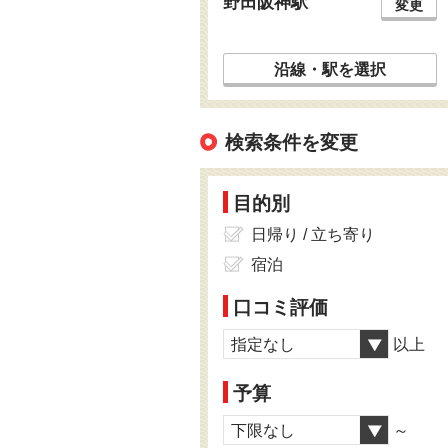
野田阪神駅
変更
沿線・駅を選択
検索条件を変更
目的別
日帰り / 立ち寄り
宿泊
口コミ評価
指定なし
以上
予算
下限なし
～