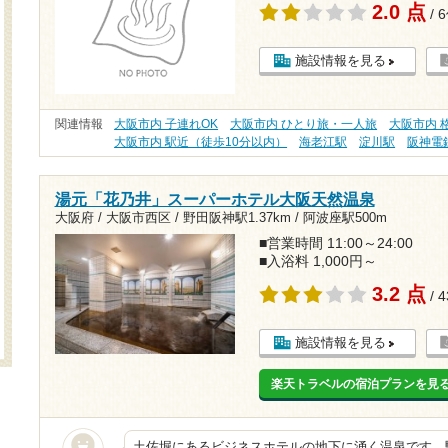
2.0 点
/ 
施設情報を見る
関連情報
大阪市内 子連れOK
大阪市内 ひとり旅・一人旅
大阪市内 格
大阪市内 駅近（徒歩10分以内）
海老江駅
淀川駅
阪神電
湯元「花乃井」スーパーホテル大阪天然温泉
大阪府 / 大阪市西区 /
野田阪神駅1.37km
/
阿波座駅500m
■営業時間 11:00～24:00
■入浴料 1,000円～
3.2 点
/ 
施設情報を見る
楽天トラベルの宿泊プランを見
土佐堀にあるビジネスホテルの地下に涌く温泉です。