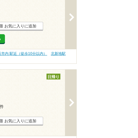
>
お気に入りに追加
る
阪市内 駅近（徒歩10分以内）
北新地駅
日帰り
>
7件
お気に入りに追加