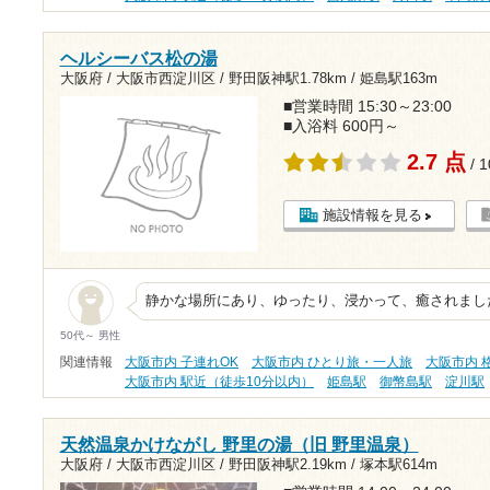
ヘルシーバス松の湯
大阪府 / 大阪市西淀川区 /
野田阪神駅1.78km
/
姫島駅163m
■営業時間 15:30～23:00
■入浴料 600円～
2.7 点
/ 
施設情報を見る
静かな場所にあり、ゆったり、浸かって、癒されまし
50代～ 男性
関連情報
大阪市内 子連れOK
大阪市内 ひとり旅・一人旅
大阪市内 格
大阪市内 駅近（徒歩10分以内）
姫島駅
御幣島駅
淀川駅
天然温泉かけながし 野里の湯（旧 野里温泉）
大阪府 / 大阪市西淀川区 /
野田阪神駅2.19km
/
塚本駅614m