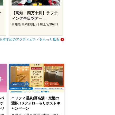
予
【高知・四万十川】ラフテ
ィング半日ツアー ...
高知県 高岡郡四万十町上宮399−1
おすすめのアクティビティをもっと見る
いベ
ニフティ温泉|百名湯・究極の
で
選択！Xフォロー＆リポストキ
キリ
ャンペーン