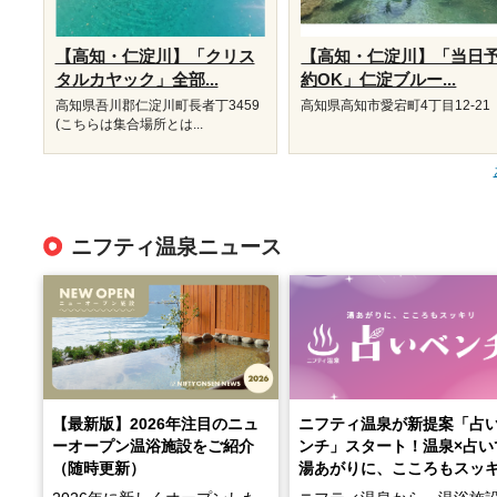
【高知・仁淀川】「クリス
【高知・仁淀川】「当日
タルカヤック」全部...
約OK」仁淀ブルー...
高知県吾川郡仁淀川町長者丁3459
高知県高知市愛宕町4丁目12-21
(こちらは集合場所とは...
ニフティ温泉ニュース
【最新版】2026年注目のニュ
ニフティ温泉が新提案「占
ーオープン温浴施設をご紹介
ンチ」スタート！温泉×占い
（随時更新）
湯あがりに、こころもスッ