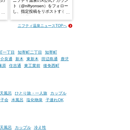
設の
ニフティ温泉のX公式アカウン
ト（@niftyonsen）をフォロー
し、指定投稿をリポストする
占い
と、抽選で各回26（ふろ）名
な
様（合計260名様）に選べるe-
ニフティ温泉ニュースTOPへ
ン
GIFT500円分をプレゼントい
たします。
楽し
ふろ
町一丁目
知寄町二丁目
知寄町
介良通
新木
東新木
田辺島通
鹿児
篠原
住吉通
東工業前
後免西町
天風呂
ひとり旅・一人旅
カップル
女子会
水風呂
塩化物泉
子連れOK
天風呂
カップル
冷え性