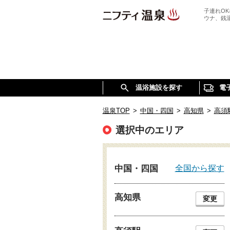
子連れO
ウナ、銭
温浴施設を探す
電
温泉TOP
>
中国・四国
>
高知県
>
高須
選択中のエリア
全国から探す
中国・四国
高知県
変更