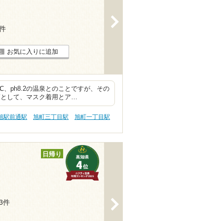
>
4件
お気に入りに追加
、ph8.2の温泉とのことですが、その
策として、マスク着用とア…
旭駅前通駅
旭町三丁目駅
旭町一丁目駅
日帰り
>
13件