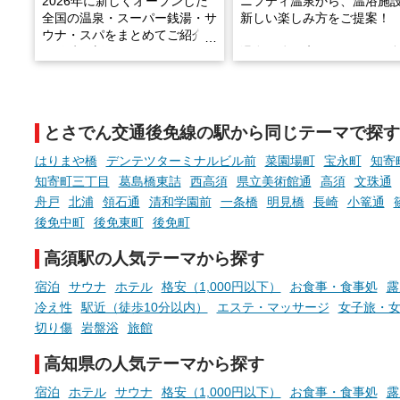
2026年に新しくオープンした
ニフティ温泉から、温浴施
全国の温泉・スーパー銭湯・サ
新しい楽しみ方をご提案！
ウナ・スパをまとめてご紹介！
※随時更新しています
温泉で体を癒したあとに、
でこころもスッキリ──そん
天然温泉や露天風呂、注目のサ
新体験が楽しめる「占いベ
ウナなど、こだわりの魅力がつ
チ」を展開中♨
まったスポットが続々登場して
とさでん交通後免線の駅から同じテーマで探す
います。
手相やタロットなど気軽に
現地取材記事もあわせて紹介し
める占いで、“ととのう”お
はりまや橋
デンテツターミナルビル前
菜園場町
宝永町
知寄
ていますので、気になる施設は
時間を、もっと特別に。
知寄町三丁目
葛島橋東詰
西高須
県立美術館通
高須
文珠通
ぜひチェックして次のおでかけ
舟戸
北浦
領石通
清和学園前
一条橋
明見橋
長崎
小篭通
先の参考にしてみてください
ね。
後免中町
後免東町
後免町
高須駅の人気テーマから探す
宿泊
サウナ
ホテル
格安（1,000円以下）
お食事・食事処
露
冷え性
駅近（徒歩10分以内）
エステ・マッサージ
女子旅・
切り傷
岩盤浴
旅館
高知県の人気テーマから探す
宿泊
ホテル
サウナ
格安（1,000円以下）
お食事・食事処
露