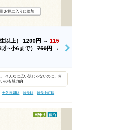
お気に入りに追加
学生以上）
1200円
→
115
3才~小6まで）
750円
→
>
。 そんなに広い訳じゃないのに、何
ないのも魅力的
土佐長岡駅
後免駅
後免中町駅
日帰り
宿泊