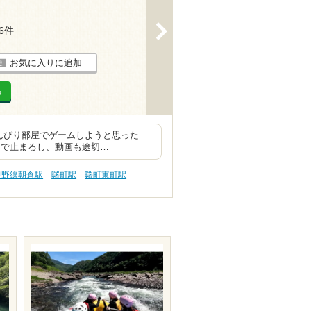
>
16件
お気に入りに追加
る
のんびり部屋でゲームしようと思った
中で止まるし、動画も途切…
伊野線朝倉駅
曙町駅
曙町東町駅