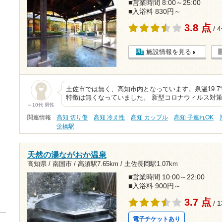
■営業時間 8:00～25:00
■入浴料 830円～
3.8 点
/ 
施設情報を見る
土佐市では無く、高知市内となっています。泉温19.7℃
特徴は無くなっていました。 新型コロナウィルス対
～10代 男性
関連情報
高知 切り傷
高知 冷え性
高知 カップル
高知 子連れOK
蛍橋駅
天然の湯ながおか温泉
高知県 / 南国市 /
高須駅7.65km
/
土佐長岡駅1.07km
■営業時間 10:00～22:00
■入浴料 900円～
3.7 点
/ 
電子チケットあり