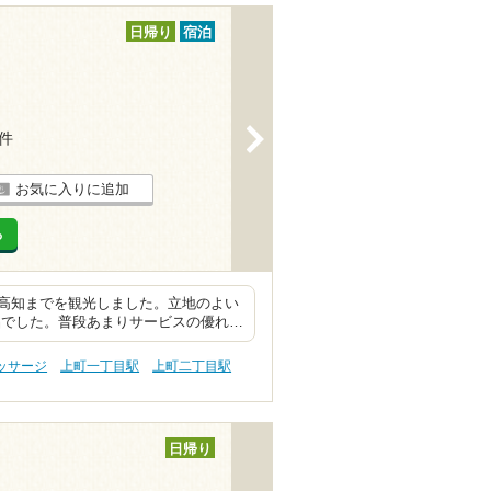
日帰り
宿泊
>
3件
お気に入りに追加
る
高知までを観光しました。立地のよい
品でした。普段あまりサービスの優れ…
ッサージ
上町一丁目駅
上町二丁目駅
日帰り