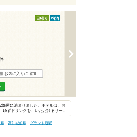
日帰り
宿泊
>
8件
お気に入りに追加
る
室2部屋に泊まりました。ホテルは、お
、ゆずドリンクを、いただけるサー…
前駅
高知城前駅
グランド通駅