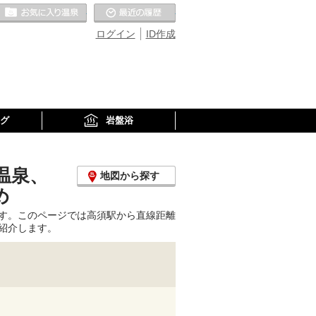
お気に入りの温泉
最近の履歴
ログイン
ID作成
グ
岩盤浴
温泉、
地図から探す
め
す。このページでは高須駅から直線距離
紹介します。