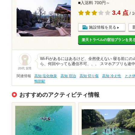
■入浴料 700円～
3.4 点
/ 
施設情報を見る
楽天トラベルの宿泊プランを見
Wi-Fiがあるにはあるけど、全然使えない 寝る前に
ら、何回やっても通信不可、、、 スマホアプリも途
20代 女性
関連情報
高知 塩化物泉
高知 宿泊
高知 切り傷
高知 冷え性
とさ
鴨部駅
おすすめのアクティビティ情報