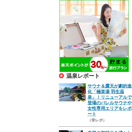
温泉レポート
サウナ＆露天が劇的進
化「極楽湯 羽生温
泉」！リニューアルで
登場のバレルサウナや
女性専用エリアをレポ
ート
（突レポ）