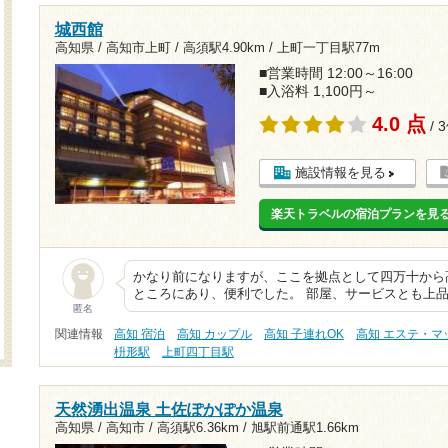
城西館
高知県 / 高知市上町 /
高須駅4.90km
/
上町一丁目駅77m
■営業時間 12:00～16:00
■入浴料 1,100円～
4.0 点
/ 
施設情報を見る
楽天トラベルの宿泊プランを見
かなり前になりますが、ここを拠点として四万十から
ところにあり、便利でした。 部屋、サービスとも上
匿名
関連情報
高知 宿泊
高知 カップル
高知 子連れOK
高知 エステ・マ
枡形駅
上町四丁目駅
天然湧出温泉 土佐ぽかぽか温泉
高知県 / 高知市 /
高須駅6.36km
/
旭駅前通駅1.66km