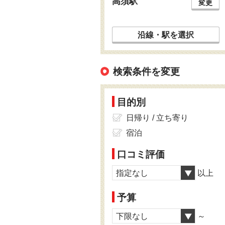
高須駅
変更
沿線・駅を選択
検索条件を変更
目的別
日帰り / 立ち寄り
宿泊
口コミ評価
指定なし
以上
予算
下限なし
～