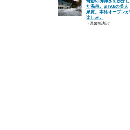
奇跡の御神水を沸かし
た温泉。pH9.6の美人
泉質。本格オープンが
楽しみ。
（温泉探訪記）