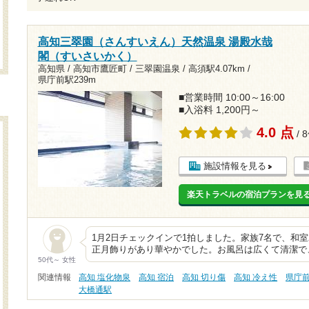
高知三翠園（さんすいえん）天然温泉 湯殿水哉
閣（すいさいかく）
高知県 / 高知市鷹匠町 / 三翠園温泉 /
高須駅4.07km
/
県庁前駅239m
■営業時間 10:00～16:00
■入浴料 1,200円～
4.0 点
/ 
施設情報を見る
楽天トラベルの宿泊プランを見
1月2日チェックインで1拍しました。家族7名で、和
正月飾りがあり華やかでした。お風呂は広くて清潔で
50代～ 女性
関連情報
高知 塩化物泉
高知 宿泊
高知 切り傷
高知 冷え性
県庁
大橋通駅