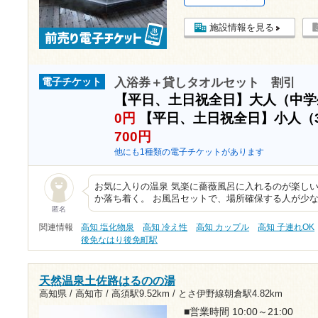
施設情報を見る
入浴券＋貸しタオルセット 割引
電子チケット
【平日、土日祝全日】大人（中
0円
【平日、土日祝全日】小人（
700円
他にも1種類の電子チケットがあります
お気に入りの温泉 気楽に薔薇風呂に入れるのが楽しい
か落ち着く。 お風呂セットで、場所確保する人が少
匿名
関連情報
高知 塩化物泉
高知 冷え性
高知 カップル
高知 子連れOK
後免なはり後免町駅
天然温泉土佐路はるのの湯
高知県 / 高知市 /
高須駅9.52km
/
とさ伊野線朝倉駅4.82km
■営業時間 10:00～21:00