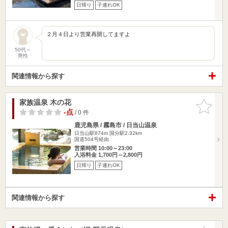
日帰り
子連れOK
２月４日より営業再開してますよ
50代～
男性
関連情報から探す
家族温泉 木の花
お気に入
りに追加
-点
/ 0 件
鹿児島県 / 霧島市 / 日当山温泉
日当山駅874m
国分駅2.32km
国道504号経由
営業時間 10:00～23:00
入浴料金 1,700円～2,800円
日帰り
子連れOK
関連情報から探す