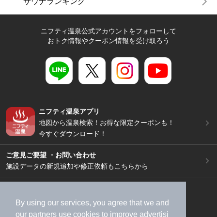
サウナランキング
ニフティ温泉公式アカウントをフォローして
おトク情報やクーポン情報を受け取ろう
ニフティ温泉アプリ
地図から温泉検索！お得な限定クーポンも！
今すぐダウンロード！
ご意見ご要望 ・お問い合わせ
施設データの新規追加や修正依頼もこちらから
スマートフォン
/
PC
加盟店募集（資料請求）
広告出稿のご案内
By using our services, you agree that we and
our
partners
use cookies to improve advertisi
利用規約
ライフスタイルMEMBERS+規約