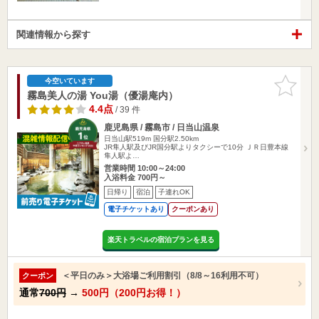
関連情報から探す
お気に入
今空いています
りに追加
霧島美人の湯 You湯（優湯庵内）
4.4点
/ 39 件
鹿児島県 / 霧島市 / 日当山温泉
日当山駅519m
国分駅2.50km
JR隼人駅及びJR国分駅よりタクシーで10分 ＪＲ日豊本線
隼人駅よ…
営業時間 10:00～24:00
入浴料金 700円～
日帰り
宿泊
子連れOK
電子チケットあり
クーポンあり
楽天トラベルの宿泊プランを見る
＜平日のみ＞大浴場ご利用割引（8/8～16利用不可）
クーポン
通常
700円
→
500円（200円お得！）