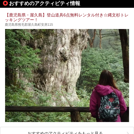
おすすめのアクティビティ情報
筆者自身、閉館中もボランティア作業や取材等で数回現地へ
【鹿児島県・屋久島】登山道具6点無料レンタル付き☆縄文杉トレ
乗り込みましたが、今回もオープン前日から初日にかけて現
ッキングツアー！
地訪問。リニューアルした浴室・最新情報を中心に、以前と
の相違点や注意事項などを詳細レビューします。
鹿児島県熊毛郡屋久島町安房115
おすすめのアクティビティをもっと見る