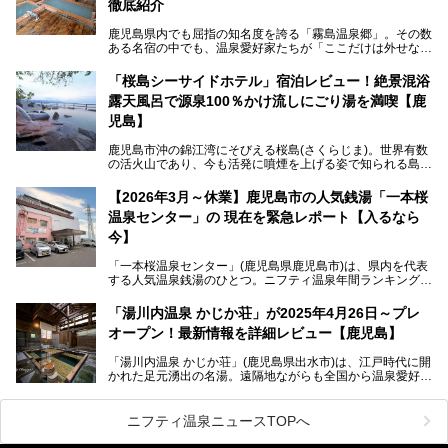
点にも注目すべき。30年以上全国の温泉を巡った筆者の経
徹底紹介
験上、穴場中の穴場と言っても決して過言ではありません。
鹿児島県内でも屈指の知名度を誇る「霧島温泉郷」。その数
今回は「ちくりん温泉」の家族風呂・大衆風呂・宿泊施設に
ある名宿の中でも、温泉愛好家たちが「ここだけは外せな
ついて、徹底レビューします！
い」と熱い視線を送るのが「霧島湯之谷山荘（以下：湯之谷
山荘）」です。
「桜島シーサイドホテル」宿泊レビュー！絶景混浴
露天風呂で源泉100％かけ流しにごり湯を満喫【鹿
最大の魅力は、ここでしか体験できない絶妙なバランスの
「自噴混合泉」。今回は、その極上の湯を心ゆくまで堪能す
児島】
べく宿泊し、実際に感じたお湯のちからと宿の魅力を詳しく
レポートします。
鹿児島市沖の錦江湾にそびえる桜島(さくらじま)。世界有数
の活火山であり、今も活発に噴煙を上げる姿で知られる島で
また、気軽に立ち寄りたい方のための「日帰り入浴情報」も
す。「桜島シーサイドホテル」は桜島の南端付近に佇むリゾ
併せて解説。温泉マニアをも唸らせる“生きたお湯”の正体に
ートホテル。最大の魅力が、錦江湾に面した絶景混浴露天風
【2026年3月～休業】鹿児島市の人気銭湯「一本桜
迫ります。
呂でしょう。源泉100％かけ流しのにごり湯は、多くの温泉
温泉センター」の 現在を緊急レポート【入るなら
ファンを魅了する存在です。
今】
今回筆者自ら宿泊。桜島シーサイドホテルの“温泉”はじめ、
食事やアクセスなど詳細レビューします。
「一本桜温泉センター」(鹿児島県鹿児島市)は、県内を代表
する人気温泉銭湯のひとつ。ニフティ温泉年間ランキング2
025では、鹿児島県総合第4位を獲得。年中無休かつ24時間
営業なので、就寝前の入浴や寝起き一番の朝湯など利便性が
「湯川内温泉 かじか荘」が2025年4月26日～プレ
抜群！ 多くの常連客やファンでいつも賑わっています。し
オープン！最新情報を詳細レビュー【鹿児島】
かし建物の老朽化に伴い、2026年2月28日24時をもって休
業。現在の施設を取り壊し・同じ場所に新築するため、再開
「湯川内温泉 かじか荘」(鹿児島県出水市)は、江戸時代に開
は約2年後を予定しています。
かれた足元湧出の名湯。遠隔地ながらも全国から温泉愛好家
が訪れ、温泉ファンなら一度は入ってみたい憧れの温泉とも
今回は2025年の年末に訪問・現地体験し、一本桜温泉セン
いえる存在です。2023年にいったん閉館しましたが、その
ターの“現在”を緊急レポートします！
後経営が変わり、復旧作業を実施。2025年4月26日に日帰
ニフティ温泉ニュースTOPへ
り入浴施設としてプレオープンしました。