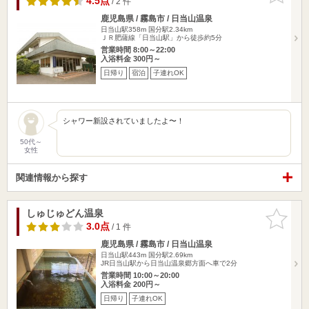
4.5点
/ 2 件
鹿児島県 / 霧島市 / 日当山温泉
日当山駅358m
国分駅2.34km
ＪＲ肥薩線「日当山駅」から徒歩約5分
営業時間 8:00～22:00
入浴料金 300円～
日帰り
宿泊
子連れOK
シャワー新設されていましたよ〜！
50代～
女性
関連情報から探す
しゅじゅどん温泉
お気に入
りに追加
3.0点
/ 1 件
鹿児島県 / 霧島市 / 日当山温泉
日当山駅443m
国分駅2.69km
JR日当山駅から日当山温泉郷方面へ車で2分
営業時間 10:00～20:00
入浴料金 200円～
日帰り
子連れOK