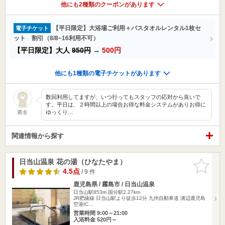
他にも2種類のクーポンがあります
【平日限定】大浴場ご利用＋バスタオルレンタル1枚セ
電子チケット
ット 割引（8/8~16利用不可）
【平日限定】大人
950円
→
500円
他にも1種類の電子チケットがあります
数回利用してますが、いつ行ってもスタッフの応対から良いで
す。平日は、２時間以上の場合お得な料金システムがありお得に
ゆっくり…
匿名
関連情報から探す
日当山温泉 花の湯（ひなたやま）
お気に入
りに追加
4.5点
/ 9 件
鹿児島県 / 霧島市 / 日当山温泉
日当山駅853m
国分駅2.27km
JR肥薩線 日当山駅より徒歩12分 九州自動車道 溝辺鹿児島
空港IC…
営業時間 9:00～21:00
入浴料金 520円～