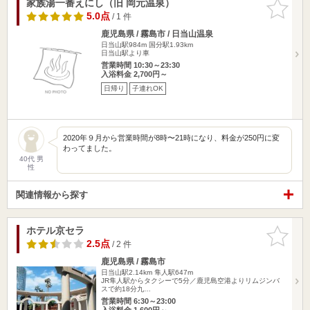
家族湯一番えにし（旧 岡元温泉）
お気に入
りに追加
5.0点
/ 1 件
鹿児島県 / 霧島市 / 日当山温泉
日当山駅984m
国分駅1.93km
日当山駅より車
営業時間 10:30～23:30
入浴料金 2,700円～
日帰り
子連れOK
2020年９月から営業時間が8時〜21時になり、料金が250円に変
わってました。
40代 男
性
関連情報から探す
ホテル京セラ
お気に入
りに追加
2.5点
/ 2 件
鹿児島県 / 霧島市
日当山駅2.14km
隼人駅647m
JR隼人駅からタクシーで5分／鹿児島空港よりリムジンバ
スで約18分九…
営業時間 6:30～23:00
入浴料金 1,600円～