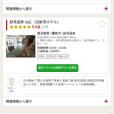
関連情報から探す
妙見温泉 ねむ（旧妙見ホテル）
お気に入
りに追加
5.0点
/ 1 件
鹿児島県 / 霧島市 / 妙見温泉
日当山駅5.41km
表木山駅2.08km
＜電車の場合＞ JR日豊本線隼人駅から「妙見路線バス」で
約１７分。…
営業時間 10:00～15:00
入浴料金 1,000円～
日帰り
宿泊
子連れOK
楽天トラベルの宿泊プランを見る
川を眺めて寛げる湯宿で美食と温泉三昧 妙見温泉の国道223号線
沿いに佇む、鉄筋3階建ての全室リバービューの温泉旅館。…
50代～
男性
関連情報から探す