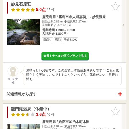
妙見石原荘
お気に入
りに追加
5.0点
/ 2 件
鹿児島県 / 霧島市隼人町嘉例川 / 妙見温泉
日当山駅5.81km
中福良駅2.27km
喜例川駅よりバス10分
営業時間 11:00～15:00
入浴料金 1,800円～
日帰り
宿泊
子連れOK
楽天トラベルの宿泊プランを見る
素晴らしいお宿です。この金額出す価値ありありです！ ご飯も素
晴らしく美味しいんです！なんといっても、死角がない！首折れ
鯖も…
30代 女
性
関連情報から探す
龍門滝温泉（休館中）
お気に入
りに追加
3.6点
/ 6 件
鹿児島県 / 姶良市加治木町木田
日当山駅7.82km
加治木駅1.50km