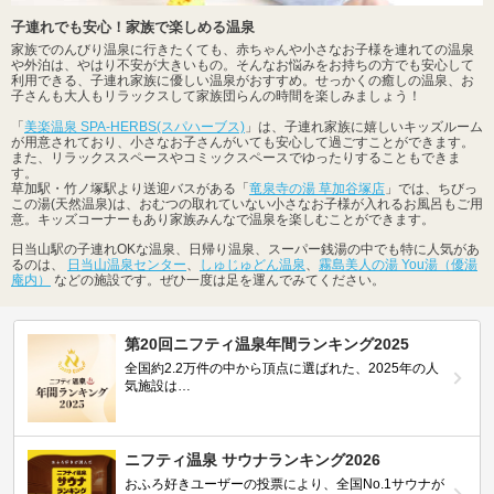
子連れでも安心！家族で楽しめる温泉
家族でのんびり温泉に行きたくても、赤ちゃんや小さなお子様を連れての温泉
や外泊は、やはり不安が大きいもの。そんなお悩みをお持ちの方でも安心して
利用できる、子連れ家族に優しい温泉がおすすめ。せっかくの癒しの温泉、お
子さんも大人もリラックスして家族団らんの時間を楽しみましょう！
「
美楽温泉 SPA-HERBS(スパハーブス)
」は、子連れ家族に嬉しいキッズルーム
が用意されており、小さなお子さんがいても安心して過ごすことができます。
また、リラックススペースやコミックスペースでゆったりすることもできま
す。
草加駅・竹ノ塚駅より送迎バスがある「
竜泉寺の湯 草加谷塚店
」では、ちびっ
この湯(天然温泉)は、おむつの取れていない小さなお子様が入れるお風呂もご用
意。キッズコーナーもあり家族みんなで温泉を楽しむことができます。
日当山駅の子連れOKな温泉、日帰り温泉、スーパー銭湯の中でも特に人気があ
るのは、
日当山温泉センター
、
しゅじゅどん温泉
、
霧島美人の湯 You湯（優湯
庵内）
などの施設です。ぜひ一度は足を運んでみてください。
第20回ニフティ温泉年間ランキング2025
全国約2.2万件の中から頂点に選ばれた、2025年の人
気施設は…
ニフティ温泉 サウナランキング2026
おふろ好きユーザーの投票により、全国No.1サウナが