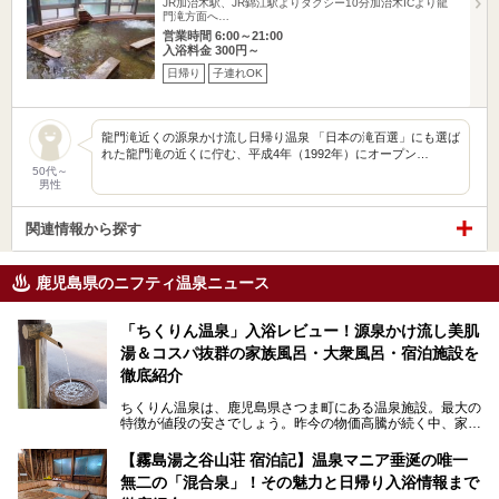
JR加治木駅、JR錦江駅よりタクシー10分加治木ICより龍
門滝方面へ…
営業時間 6:00～21:00
入浴料金 300円～
日帰り
子連れOK
龍門滝近くの源泉かけ流し日帰り温泉 「⽇本の滝百選」にも選ば
れた龍門滝の近くに佇む、平成4年（1992年）にオープン…
50代～
男性
関連情報から探す
鹿児島県のニフティ温泉ニュース
「ちくりん温泉」入浴レビュー！源泉かけ流し美肌
湯＆コスパ抜群の家族風呂・大衆風呂・宿泊施設を
徹底紹介
ちくりん温泉は、鹿児島県さつま町にある温泉施設。最大の
特徴が値段の安さでしょう。昨今の物価高騰が続く中、家族
風呂1室1時間900円・大衆風呂大人1人300円、宿泊大人1人
4,000円～、と驚くべき価格を維持。
【霧島湯之谷山荘 宿泊記】温泉マニア垂涎の唯一
無二の「混合泉」！その魅力と日帰り入浴情報まで
さらに、源泉100％かけ流しのツルツル美肌湯を堪能できる