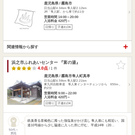
鹿児島県 / 霧島市
日当山駅4.34km
隼人駅2.12km
JR「隼人駅」から車で約11分
営業時間 14:00～20:00
入浴料金 420円～
日帰り
子連れOK
関連情報から探す
浜之市ふれあいセンター 『富の湯』
お気に入
りに追加
4.0点
/ 1 件
鹿児島県 / 霧島市隼人町真孝
日当山駅4.59km
隼人駅2.21km
東九州自動車道 隼人東インターチェンジから 650m 。
約2分
営業時間 9:00～22:00
入浴料金 420円～
日帰り
子連れOK
鉄臭香る茶褐色に濁った強塩泉がかけ流し 隼人港にも程近い、国
道10号線から少し脇道に入った所に佇む、平成14年（20…
50代～
男性