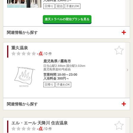
日帰り
宿泊
子連れOK
楽天トラベルの宿泊プランを見る
関連情報から探す
重久温泉
お気に入
りに追加
-点
/ 0 件
鹿児島県 / 霧島市
日当山駅2.66km
国分駅3.02km
鹿児島県道60号経由
営業時間 10:00～23:00
入浴料金 300円～
日帰り
子連れOK
関連情報から探す
エル・エール 天降川 住吉温泉
お気に入
りに追加
-点
/ 0 件