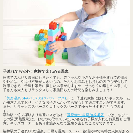
子連れでも安心！家族で楽しめる温泉
家族でのんびり温泉に行きたくても、赤ちゃんや小さなお子様を連れての温泉
や外泊は、やはり不安が大きいもの。そんなお悩みをお持ちの方でも安心して
利用できる、子連れ家族に優しい温泉がおすすめ。せっかくの癒しの温泉、お
子さんも大人もリラックスして家族団らんの時間を楽しみましょう！
「
美楽温泉 SPA-HERBS(スパハーブス)
」は、子連れ家族に嬉しいキッズルーム
が用意されており、小さなお子さんがいても安心して過ごすことができます。
また、リラックススペースやコミックスペースでゆったりすることもできま
す。
草加駅・竹ノ塚駅より送迎バスがある「
竜泉寺の湯 草加谷塚店
」では、ちびっ
この湯(天然温泉)は、おむつの取れていない小さなお子様が入れるお風呂もご用
意。キッズコーナーもあり家族みんなで温泉を楽しむことができます。
福井駅の子連れOKな温泉、日帰り温泉、スーパー銭湯の中でも特に人気がある