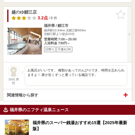
越のゆ鯖江店
お気に入
りに追加
3.2点
/ 8 件
福井県 / 鯖江市
福井駅10.64km
北鯖江駅609m
北鯖江駅より徒歩10分
営業時間 7:00～25:00
入浴料金 730円～
日帰り
子連れOK
お風呂がいいです。 種類があってのんびりでき、時間を忘れられ
ますよ！ 家が近くずっと通っている施設です。
30代 男
性
関連情報から探す
福井県のニフティ温泉ニュース
福井県のスーパー銭湯おすすめ15選【2025年最新
版】