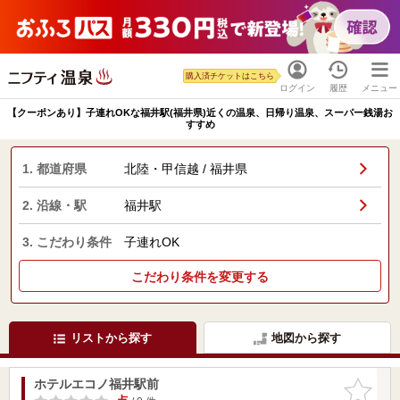
購入済チケットはこちら
ログイン
履歴
メニュー
【クーポンあり】子連れOKな福井駅(福井県)近くの温泉、日帰り温泉、スーパー銭湯お
すすめ
1. 都道府県
北陸・甲信越 / 福井県
2. 沿線・駅
福井駅
3. こだわり条件
子連れOK
こだわり条件を変更する
リストから探す
地図から探す
ホテルエコノ福井駅前
お気に入
りに追加