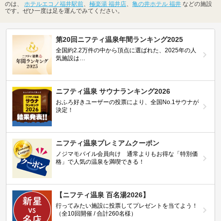
のは、
ホテルエコノ福井駅前
、
極楽湯 福井店
、
亀の井ホテル 福井
などの施設
です。ぜひ一度は足を運んでみてください。
第20回ニフティ温泉年間ランキング2025
全国約2.2万件の中から頂点に選ばれた、2025年の人
気施設は…
ニフティ温泉 サウナランキング2026
おふろ好きユーザーの投票により、全国No.1サウナが
決定！
ニフティ温泉プレミアムクーポン
ノジマモバイル会員向け 通常よりもお得な「特別価
格」で人気の温泉を満喫できる！
【ニフティ温泉 百名湯2026】
行ってみたい施設に投票してプレゼントを当てよう！
（全10回開催 / 合計260名様）