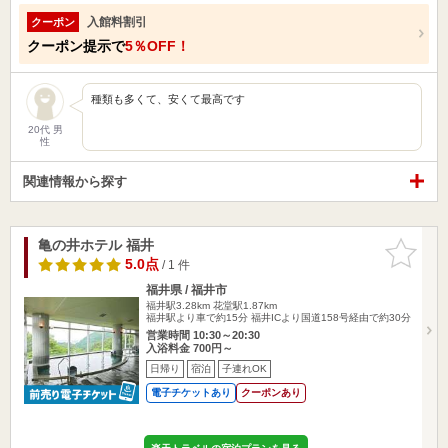
入館料割引
クーポン
クーポン提示で
5％OFF！
種類も多くて、安くて最高です
20代 男
性
関連情報から探す
亀の井ホテル 福井
お気に入
りに追加
5.0点
/ 1 件
福井県 / 福井市
福井駅3.28km
花堂駅1.87km
福井駅より車で約15分 福井ICより国道158号経由で約30分
営業時間 10:30～20:30
入浴料金 700円～
日帰り
宿泊
子連れOK
電子チケットあり
クーポンあり