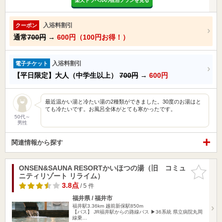
楽天トラベルの宿泊プランを見る
入浴料割引
クーポン
通常
700円
→
600円（100円お得！）
入浴料割引
電子チケット
【平日限定】大人（中学生以上）
700円
→
600円
最近温かい湯と冷たい湯の2種類ができました。30度のお湯はと
ても冷たいです。お風呂全体がとても寒かったです。
50代～
男性
関連情報から探す
ONSEN&SAUNA RESORTかいほつの湯（旧 コミュ
お気に入
ニティリゾート リライム）
りに追加
3.8点
/ 5 件
福井県 / 福井市
福井駅3.36km
越前新保駅850m
【バス】 JR福井駅からの路線バス ▶36系統 県立病院丸岡
線乗…