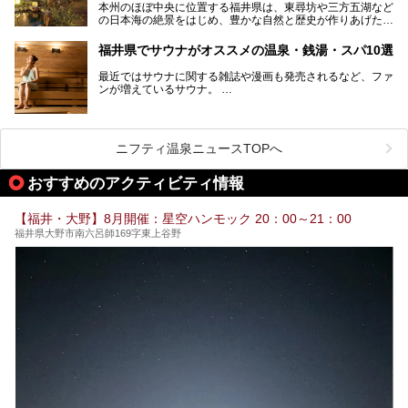
本州のほぼ中央に位置する福井県は、東尋坊や三方五湖など
の日本海の絶景をはじめ、豊かな自然と歴史が作りあげた見
どころがたくさんあります。越前がにや若狭ぐじに代表され
る海産物、越前そば、ソースかつ丼などのグルメも人気で
福井県でサウナがオススメの温泉・銭湯・スパ10選
す。
2024年春の北陸新幹線の延伸により、関西地方のみならず
最近ではサウナに関する雑誌や漫画も発売されるなど、ファ
首都圏からもアクセスしやすくなりました。今回は、そんな
ンが増えているサウナ。
福井県でおすすめのスーパー銭湯をご紹介します。
しかしサウナは一口にサウナと言っても、ドライサウナ、ス
チームサウナ、塩サウナなどが存在し、施設によって様々な
こだわりを持つ施設も増えています。
ニフティ温泉ニュースTOPへ
今回はそんな今話題のサウナが楽しめる、福井県内にあるオ
ススメ温泉・銭湯・スパを10件まとめてご紹介します。
おすすめのアクティビティ情報
【福井・大野】8月開催：星空ハンモック 20：00～21：00
福井県大野市南六呂師169字東上谷野