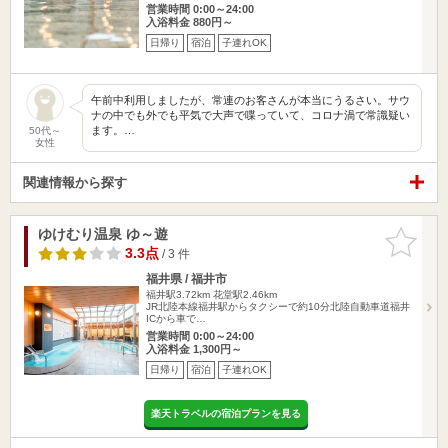
営業時間 0:00～24:00
入浴料金 880円～
日帰り
宿泊
子連れOK
午前中利用しましたが、常連のお客さんが本当にうるさい。サウ
ナの中でも外でも平気で大声で喋っていて、コロナ渦で常識疑い
ます。…
50代～
女性
関連情報から探す
ゆけむり温泉 ゆ～遊
お気に入
りに追加
3.3点
/ 3 件
福井県 / 福井市
福井駅3.72km
花堂駅2.46km
JR北陸本線福井駅からタクシーで約10分北陸自動車道福井
ICから車で…
営業時間 0:00～24:00
入浴料金 1,300円～
日帰り
宿泊
子連れOK
楽天トラベルの宿泊プランを見る