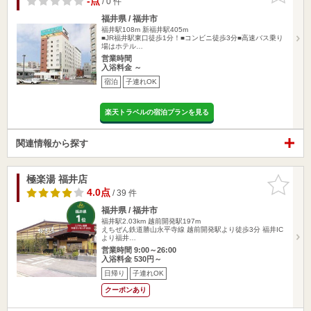
-点
/ 0 件
福井県 / 福井市
福井駅108m
新福井駅405m
■JR福井駅東口徒歩1分！■コンビニ徒歩3分■高速バス乗り
場はホテル…
営業時間
入浴料金 ～
宿泊
子連れOK
楽天トラベルの宿泊プランを見る
関連情報から探す
極楽湯 福井店
お気に入
りに追加
4.0点
/ 39 件
福井県 / 福井市
福井駅2.03km
越前開発駅197m
えちぜん鉄道勝山永平寺線 越前開発駅より徒歩3分 福井IC
より福井…
営業時間 9:00～26:00
入浴料金 530円～
日帰り
子連れOK
クーポンあり