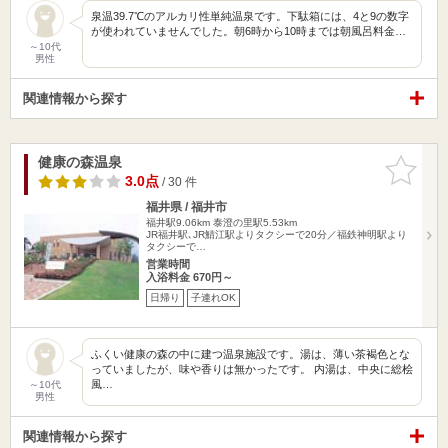
泉温39.7℃のアルカリ性単純温泉です。下駄箱には、4と9の数字
が使われていませんでした。朝6時から10時までは朝風呂料金…
～10代
男性
関連情報から探す
健康の森温泉
お気に入
りに追加
3.0点
/ 30 件
福井県 / 福井市
福井駅9.06km
泰澄の里駅5.53km
JR福井駅､JR鯖江駅よりタクシーで20分／福鉄神明駅より
タクシーで…
営業時間
入浴料金 670円～
日帰り
子連れOK
ふくい健康の森の中に建つ温泉施設です。湯は、薄い茶褐色とな
っていましたが、味や香りは無かったです。 内湯は、中央に総桧
風…
～10代
男性
関連情報から探す